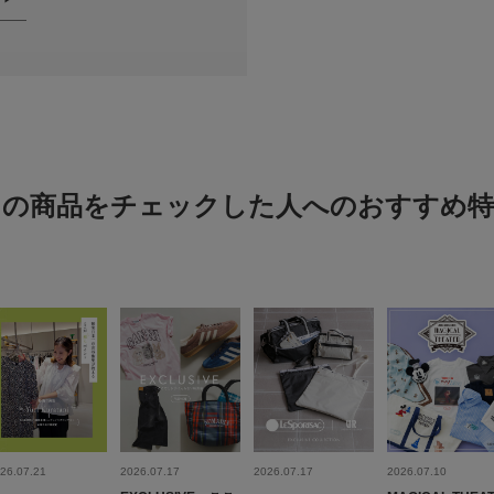
シーン
:
夏でも使用できるのに
ースリーブロングワン
この商品をチェックした人へのおすすめ特
かっこいいシアー
色：BLUE
/
サイズ：Free
no na
メンズライクなゆった
26.07.21
2026.07.17
2026.07.17
2026.07.10
サラッとした肌触りで