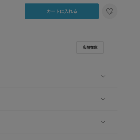
カートに入れる
透け感を演出、シアーチェックオーバーシャツ。
リジナルのチェック柄が目を惹く、鮮度抜群のオーバ
ン素材を使用し、程よいハリ感を持たせることで、空
レビューはありません。
体的なシルエットを実現しました。
の格子状の表面感と、ニュアンスのある配色が、奥行
ップの上からさらりと羽織るだけで、夏の抜け感のあ
肩幅
着丈
身幅
袖丈