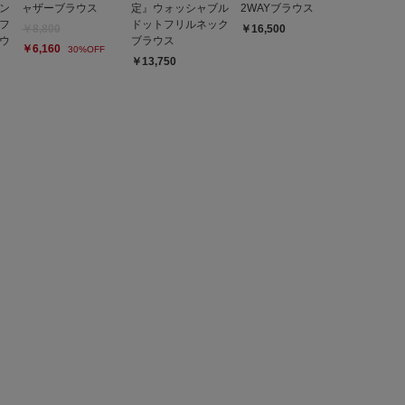
ン
ャザーブラウス
定』ウォッシャブル
2WAYブラウス
フ
ドットフリルネック
￥8,800
￥16,500
ウ
ブラウス
￥6,160
30%OFF
￥13,750
とじる