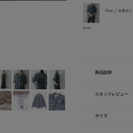
Free
在庫あり
BLUE
商品説明
立体的なフォルムと
アーバンリサーチオ
スタッフレビュー
ーシャツ。
非常に軽量なナイロ
気を含んだような立
サイズ
リップストップ特有
きをプラスします。
Tシャツやタンクト
サイズ