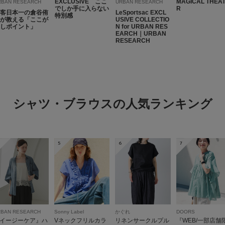
EXCLUSIVE ここ
MAGICAL THEA
RBAN RESEARCH
URBAN RESEARCH
でしか手に入らない
R
客日本一の倉谷侑
LeSportsac EXCL
特別感
が教える「ここが
USIVE COLLECTIO
しポイント」
N for URBAN RES
EARCH｜URBAN
RESEARCH
チェックなのにほ
色：BLUE
/
サイズ：Free
シャツ・ブラウスの人気ランキング
no na
5
6
7
チェックシャツは野暮
材と落ち着いた配色の
り透け感がマイルドな
ーサイズが華奢に見せ
感が出るので、真夏の
RBAN RESEARCH
Sonny Label
かぐれ
DOORS
イージーケア』ハ
Vネックフリルカラ
リネンサークルプル
『WEB/一部店舗