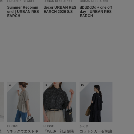
TE
URBAN RESEARCH
URBAN RESEARCH
URBAN RESEARCH
Summer Recomm
decor URBAN RES
dDdDdDd + one off
参考になった
0
Like!
0
end｜URBAN RES
EARCH 2026 S/S
day｜URBAN RES
EARCH
EARCH
2026.6.24
っこりしない！大人の抜け感シアーシャツ。
me
8
9
10
ったくなりそうでずっと敬遠していましたが、これはシアー素
おかげで、ものすごく大人っぽく着られます。無地のシアーよ
ので下着に神経質にならなくていいし、体が泳ぐようなオーバ
てくれて最高でした。キャミの上にサラッと羽織るだけで抜け
冷房対策から秋口までめちゃくちゃ重宝しそうです。
DOORS
ROSSO
かぐれ
限
Vネックウエストギ
『WEB/一部店舗限
コットンガーゼ刺繍
参考になった
0
Like!
0