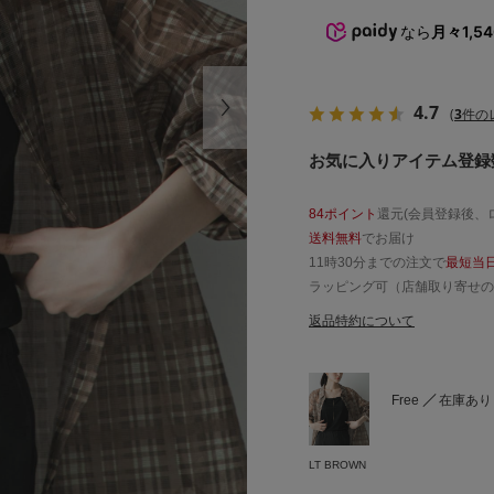
なら
月々1,5
4.7
(
3
件の
お気に入りアイテム登録数
84ポイント
還元(会員登録後、
送料無料
でお届け
11時30分までの注文で
最短当
ラッピング可（店舗取り寄せの
返品特約について
Free
在庫あり
LT BROWN