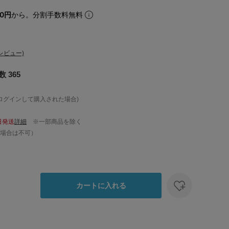
40円
から。分割手数料無料
レビュー)
 365
ログインして購入された場合)
日発送
詳細
※一部商品を除く
場合は不可）
カートに入れる