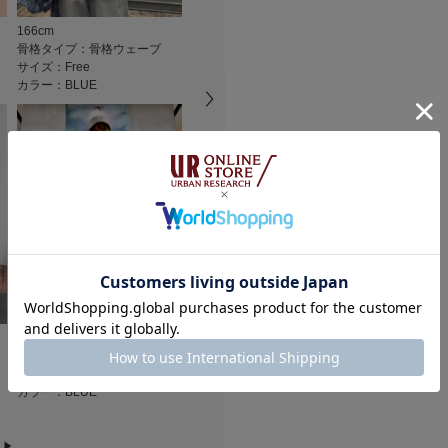
★
2
タイプ
※商品画像は、光の
166cm
158cm
152cm
★
1
色味と異なって見え
骨格タイプ：骨格ウェーブ
骨格タイプ：骨格ストレート
骨格タイプ：
※商品の色味の目安
サイズ：Free
サイズ：Free
サイズ：Free
カラー：BLUE
カラー：BLUE
カラー：BLUE
▼お気に入り登録の
小さい
お気に入り登録され
の確認が可能です。
悪い
お買い物リストの管
素材感
絞り込み
透け感 : あり
伸縮性 : なし
裏地 : なし
光沢 : なし
164cm
158cm
152cm
ポケット : なし
可愛い
骨格タイプ：骨格ナチュラル
骨格タイプ：骨格ナチュラル
骨格タイプ：
サイズ：Free
サイズ：Free
サイズ：Free
色：BLUE
/
サイズ：Free
カラー：BLUE
カラー：LT BROWN
カラー：LT B
はな
年代:
40
体型:
ふつ