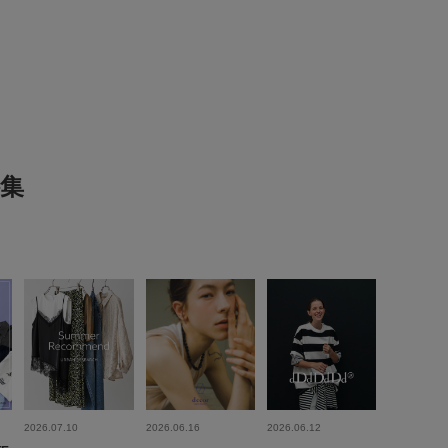
プライベート
サイズ感
:ちょうど良い
使いやすさ
:良い
、可愛いチェック柄でシアーなシャツがとっても便利です。ノ
ピースに合わせて使っています。
参考になった
0
Like!
0
集
2026.6.29
シャツ！
me
りサイズですが、シアー感があり素敵な一枚。
2026.07.10
2026.06.16
2026.06.12
とても軽いです！