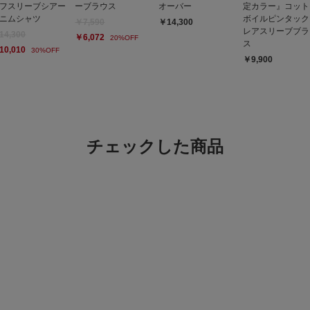
フスリーブシアー
ーブラウス
オーバー
定カラー』コット
ニムシャツ
ボイルピンタック
￥7,590
￥14,300
レアスリーブブラ
14,300
￥6,072
20%OFF
ス
10,010
30%OFF
￥9,900
チェックした商品