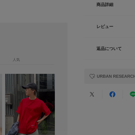
るレイヤードスタイ
商品詳細
より重たさを感じさ
Free
日差し除けや冷房対
セントにするなど、
品番
レビュー
デニムやスラックス
サイズガイド
で、一気にこなれた
サイズ
トルソーボディーサイ
ーな抜け感を演出し
返品について
素材
POINT
レビュー
人気
・唯一無二のURオ
・軽さとハリを両立
原産国
をキープ
URBAN RESEA
・羽織るだけで夏の
洗濯表記
ルエット
【2026 Spring/S
★
5
※この商品はデザイ
★
4
※糸の特性上、ザラ
※その他お取り扱い
★
3
カテゴリ
覧ください。