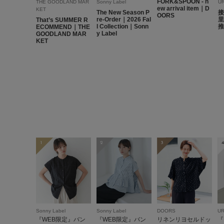
FORK&SPOON - n
THE GOODLAND MAR
Sonny Label
U
ew arrival item｜D
KET
The New Season P
接
OORS
re-Order｜2026 Fal
里
That’s SUMMER R
l Collection｜Sonn
推
ECOMMEND｜THE
y Label
GOODLAND MAR
KET
1
2
3
4
Sonny Label
Sonny Label
DOORS
U
『WEB限定』バン
『WEB限定』バン
リネンリヨセルドッ
『