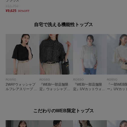
ブラウス
¥13,750
¥9,625
30%OFF
自宅で洗える機能性トップス
ROSSO
ROSSO
ROSSO
ROSSO
2WAYウォッシャブ
『WEB/一部店舗限
『WEB/一部店舗限
『一部WEB
ルフレアスリーブ ブ
定』ウォッシャブル
定』UVカットウォッ
ー』UVカッ
ラウス
ドットフリルネック
シャブルリネン混シ
シャブルリ
ブラウス
ャツブラウス
ラウス
こだわりのWEB限定トップス