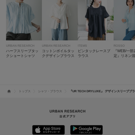
URBAN RESEARCH
URBAN RESEARCH
ITEMS
ROSSO
ハーフスリーブタッ
コットンボイルタッ
ピンタックレースブ
『WEB/一
クショートシャツ
クデザインブラウス
ラウス
定』リネン
ンタックブ
トップス
シャツ・ブラウス
『UR TECH DRYLUXE』 デザインスリーブブ