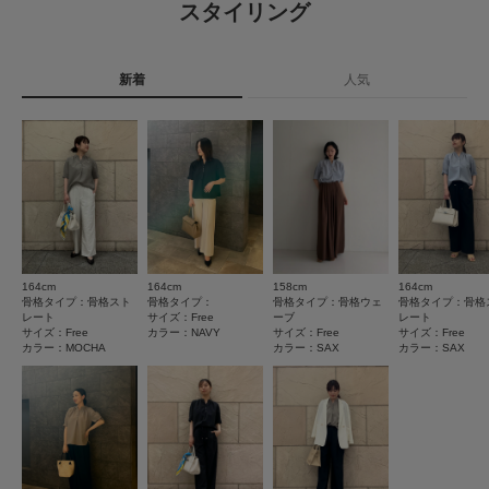
スタイリング
※この商品(NAVY)は、実際はブラックに近い色味です。
カテゴリ
トップス
シャツ・ブラウス
12
レビュー件数：
件
※商品画像は、光の当たり具合やパソコンなどの閲覧環境により、実際の色
タイプ
WOMEN
味と異なって見える場合がございます。予めご了承ください。
新着
人気
現在の選択内容に一致するレビューはありません。
★
5
(3)
※商品の色味の目安は、商品単体の画像をご参照ください。
絞り込み条件をクリアまたは変更してください。
★
4
(6)
▼お気に入り登録のおすすめ▼
とじる
お気に入り登録された商品は、マイページにて現在の価格情報や在庫状況の
★
3
(3)
確認が可能です。
お買い物リストの管理にぜひご利用ください。
★
2
(0)
素材感
とじる
★
1
(0)
透け感 : ややあり
164cm
164cm
158cm
164cm
伸縮性 : なし
サイズ感
骨格タイプ：骨格スト
骨格タイプ：
骨格タイプ：骨格ウェ
骨格タイプ：骨格
裏地 : なし
レート
サイズ：Free
ーブ
レート
小さい
大きい
サイズ：Free
カラー：NAVY
サイズ：Free
サイズ：Free
光沢 : なし
カラー：MOCHA
カラー：SAX
カラー：SAX
使いやすさ
ポケット : なし
悪い
良い
とじる
絞り込み
表示：新しい順