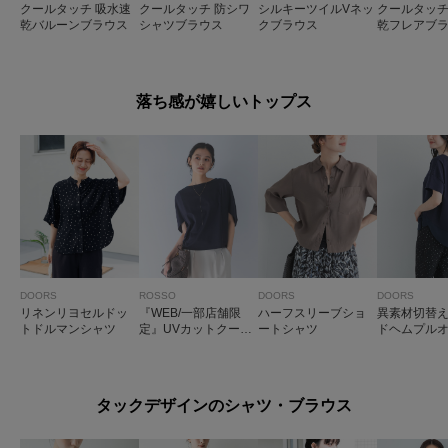
クールタッチ 吸水速
クールタッチ 防シワ
シルキーツイルVネッ
クールタッ
乾バルーンブラウス
シャツブラウス
クブラウス
乾フレアブ
落ち感が嬉しいトップス
DOORS
ROSSO
DOORS
DOORS
リネンリヨセルドッ
『WEB/一部店舗限
ハーフスリーブショ
異素材切替
トドルマンシャツ
定』UVカットクール
ートシャツ
ドヘムプル
タッチ5分袖ドルマン
プルオーバー
タックデザインのシャツ・ブラウス