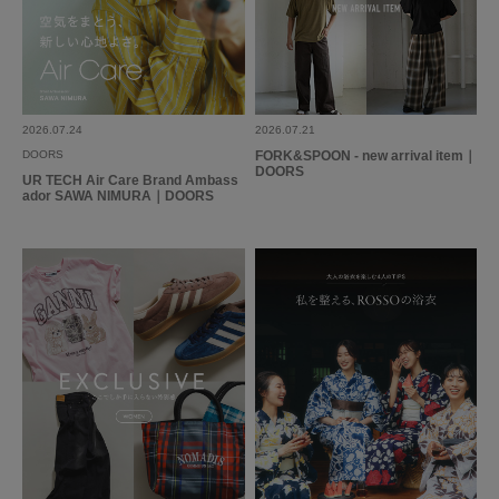
aka
年代:
40代
足のサイズ:
23.5cm
性別:
女性
身長:
156～160cm
体型:
ふつう
シーン
:プライベート,仕事
サイズ感
:ちょうど良い
使いやすさ
:良い
2026.07.24
2026.07.21
DOORS
FORK&SPOON - new arrival item｜
色味もデザインもお気に入りです。
DOORS
UR TECH Air Care Brand Ambass
思っていたよりしっかりした生地で
ador SAWA NIMURA｜DOORS
重宝しそうです。
参考になった
0
Like!
0
2026.7.12
機能素材的生地
色：SAX
/
サイズ：Free
セナ
足のサイズ:
23cm
年代:
50代
性別:
女性
身長:
161～165cm
体型:
ふつう