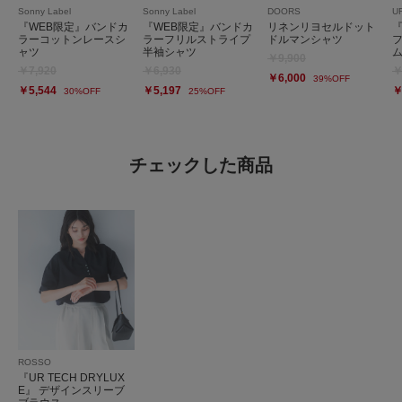
Sonny Label
Sonny Label
DOORS
U
『WEB限定』バンドカ
『WEB限定』バンドカ
リネンリヨセルドット
ラーコットンレースシ
ラーフリルストライプ
ドルマンシャツ
ャツ
半袖シャツ
￥9,900
￥7,920
￥6,930
￥
￥6,000
39%OFF
￥5,544
￥5,197
￥
30%OFF
25%OFF
チェックした商品
ROSSO
『UR TECH DRYLUX
E』 デザインスリーブ