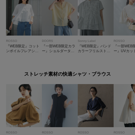
ROSSO
DOORS
Sonny Label
ROSSO
『WEB限定』コット
『一部WEB限定カラ
『WEB限定』バンド
『一部WEB
ンボイルフレアシャ
ー』ショルダータッ
カラーフリルストラ
ー』UVカッ
ツ
クバンドカラーシャ
イプ半袖シャツ
シャブルリ
ツ
ラウス
ストレッチ素材の快適シャツ・ブラウス
ROSSO
ROSSO
ROSSO
ROSSO