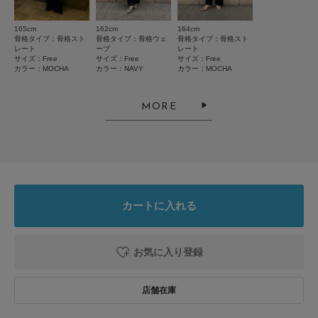
165cm
162cm
164cm
骨格タイプ：骨格スト
骨格タイプ：骨格ウェ
骨格タイプ：骨格スト
2026.8.1
レート
ーブ
レート
サイズ：Free
サイズ：Free
サイズ：Free
さらっと快適で涼しい！
カラー：MOCHA
カラー：NAVY
カラー：MOCHA
色：MOCHA
/
サイズ：Free
MORE
no name
年代:
50代
身長:
161～165cm
体型:
ふつう
シーン
:プライベート
サイズ感
:ちょうど良い
使いやすさ
:良い
まず生地がしっかりしている割にサラサラして肌に密着せず、快適に着られ
カートに入れる
ました。色もどんなボトムにも馴染んで着回し力抜群です。二の腕も気にな
らない袖の長さ、かがんでも胸元が見えないのもとても良いです。
参考になった
0
Like!
0
お気に入り登録
2026.7.21