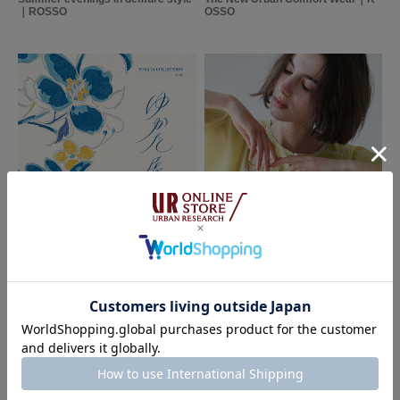
｜ROSSO
OSSO
お店で試着してみて、質感や長さなど確認してから購入しました。
SAXを他店から取り寄せで自宅に郵送して頂きました。
画像では明るめに見えましたが、ややグレー寄りの色味でした。これはこれ
で仕事用にも使うので気に入ってます。
続きを読む
袖のデザインなど変わっていてかわいいです。
生地がもう少し柔らかめだったら星５つでした。
参考になった
1
Like!
1
もっと見る
2026.06.12
2026.05.08
ROSSO
SHIRT & BLOUSE 2026 SUMMER
ROSSO ゆかた展 2026｜ROSSO
とじる