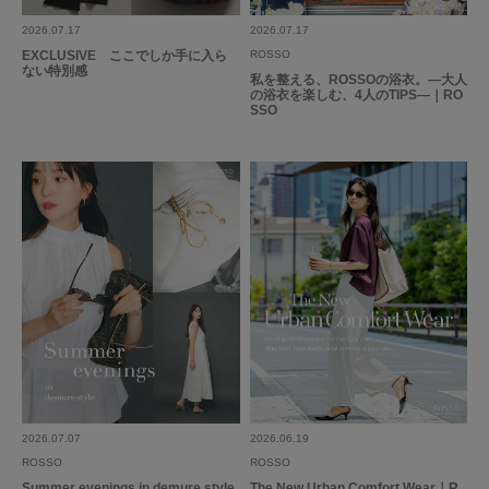
サイズ感
:ちょうど良い
使いやすさ
:やや良い
2026.07.17
2026.07.17
EXCLUSIVE ここでしか手に入ら
ROSSO
ない特別感
速乾、UVカット、イージーケアの機能素材というだけって、洗濯してもシ
私を整える、ROSSOの浴衣。―大人
の浴衣を楽しむ、4人のTIPS―｜RO
ワにもならずすぐ乾きます。
SSO
色はSAXを選びましたが画像よりもう少し淡い気がします。
着心地は機能素材なので柔らかさはなくハリ感を感じます。
続きを読む
暑い季節にはいいのではないでしょうか。
参考になった
1
Like!
1
2026.6.30
デザインがかわいい
色：SAX
/
サイズ：Free
ゼロわん
2026.07.07
2026.06.19
ROSSO
ROSSO
Summer evenings in demure style
The New Urban Comfort Wear｜R