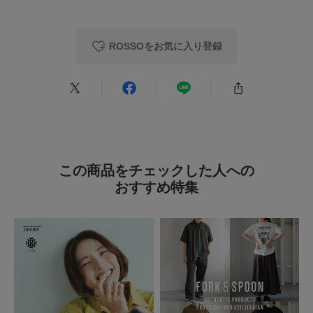
かわいい
色：SAX
/
サイズ：Free
ROSSOをお気に入り登録
no name
saxの色味に惹かれて購入！
ネットでの購入だったので、実物が分からず少し不安でしたが、色とシルエ
ットがかわいく、洗濯してもシワにならないので満足です。
続きを読む
この商品をチェックした人への
ちなみに、ブラウスの下は、肌に近い色のものであれば透けません。
おすすめ特集
参考になった
0
Like!
0
2026.7.16
お気に入り
色：SAX
/
サイズ：Free