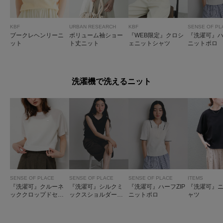
KBF
URBAN RESEARCH
KBF
SENSE OF PL
ブークレヘンリーニ
ボリューム袖ショー
『WEB限定』クロシ
『洗濯可』ハ
ット
ト丈ニット
ェニットシャツ
ニットポロ
洗濯機で洗えるニット
SENSE OF PLACE
SENSE OF PLACE
SENSE OF PLACE
ITEMS
『洗濯可』クルーネ
『洗濯可』シルクミ
『洗濯可』ハーフZIP
『洗濯可』ニ
ッククロップドセー
ックスショルダータ
ニットポロ
ャツ
ター
ックセーター