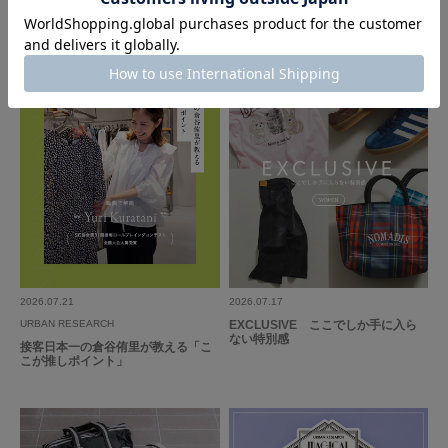
Fall Collection｜Sonny Label
2026.07.21
2026.07.17
URBAN RESEARCH
EXCLUSIVE ここでしか手に入ら
ない特別感
接客日本一の倉谷侑里が教える「こ
こが推しポイント」