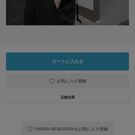
丈感
色：BLACK
/
サイズ：Free
はる
年代:
30代
足のサイズ:
23cm
性別:
女性
身長:
156～160cm
体型:
ふつう
シーン
:プライベート,仕事
サイズ感
:ちょうど良い
使いやすさ
:良い
重さ
:やや軽い
カートに入れる
丈感もめちゃくちゃちょうど良くてスタイル良く見えます。生地もチクチク
しないし、良い買い物が出来ました
参考になった
0
Like!
0
お気に入り登録
2026.6.17
丈がちょうどよい
色：BLACK
/
サイズ：Free
URBAN RESEARCHをお気に入り登録