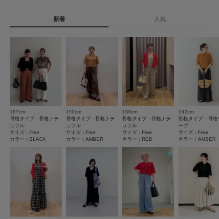
11
※商品の色味の目安は、商品単体の画像をご参照ください。
レビュー件数：
件
詳しい洗濯方法については、商品の品質表示タグを
ご覧ください
▼お気に入り登録のおすすめ▼
新着
人気
★
5
(10)
お気に入り登録された商品は、マイページにて現在の価格情報や在庫状況の
洗濯表示について
確認が可能です。
商品の取り扱いについて
★
4
(1)
お買い物リストの管理にぜひご利用ください。
★
3
(0)
カテゴリ
トップス
ニット
素材感
★
2
(0)
透け感 : あり
タイプ
WOMEN
伸縮性 : あり
★
1
裏地 : なし
(0)
光沢 : なし
167cm
150cm
150cm
152cm
ポケット : なし
とじる
サイズ感
骨格タイプ：骨格ナチ
骨格タイプ：骨格ナチ
骨格タイプ：骨格ナチ
骨格タイプ：骨格
ュラル
ュラル
ュラル
ーブ
小さい
大きい
サイズ：Free
サイズ：Free
サイズ：Free
サイズ：Free
とじる
カラー：BLACK
カラー：AMBER
カラー：RED
カラー：AMBER
使いやすさ
悪い
良い
重さ
軽い
重い
絞り込み
表示：新しい順