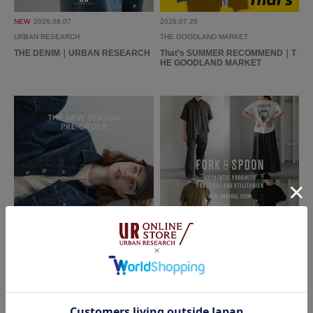
使いやすさ
:良い
重さ
:軽い
NEW
2026.08.07
2026.07.28
URBAN RESEARCH
THE GOODLAND MARKET
赤いトップスが欲しくて来店し、ディスプレイされてたこのカーディガンが
THE DENIM｜URBAN RESEARCH
That’s SUMMER RECOMMEND｜T
すぐに目に止まりました！色、襟の感じ、ボタンの感じ、タイト目な丈感が
HE GOODLAND MARKET
とても好みで可愛いです。ボタンを閉めてと開けてと2通りの着方もできる
し、きちっと感もあり、かっこよさもあり白キャミに合わせて着たいと思い
続きを読む
ます！今お気に入りの1着です(^^)
参考になった
0
Like!
0
もっと見る
2026.07.24
2026.07.21
Sonny Label
FORK&SPOON - new arrival item｜
とじる
DOORS
The New Season Pre-Order｜2026