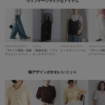
ヴィンテージライクなアイテム
URBAN RESEARCH
DOORS
URBAN RESEARCH
URBAN RESE
『3サイズ展開』綿麻
『接触冷感』ソフト
レースキャミソール
『3サイズ展
デニムイージーパン
オックスイージーパ
イージーパ
ツ
ンツ
袖デザインがかわいいニット