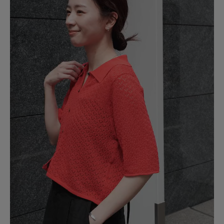
2026.7.15
カタチがかわいい！
色：AMBER
/
サイズ：Free
30代後半女
年代:
30代
足のサイズ:
24.5cm
性別:
女性
身長:
161～165cm
体型:
ふつう
シーン
:プライベート
サイズ感
:ちょうど良い
使いやすさ
:良い
重さ
:軽い
着た感じもすごくかわいいー！
生地も暑くないし、この夏着まくります♪
BLACKの色違いも欲しかった〜（ ; ; ）
参考になった
0
Like!
0
2026.7.5