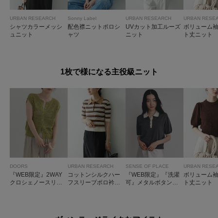
URBAN RESEARCH
Sonny Label
URBAN RESEARCH
URBAN RESE
シャツカラーメッシ
配色襟ニットポロシ
UVカット加工ルーズ
ボリューム
ュニット
ャツ
ニット
ト丈ニット
1枚で様になる主役級ニット
DOORS
URBAN RESEARCH
SENSE OF PLACE
URBAN RESE
『WEB限定』2WAY
コットンシルクハー
『WEB限定』『洗濯
ボリューム
クロシェノースリー
フスリーブポロ衿ニ
可』メタルボタンハ
ト丈ニット
ブニット
ット
イショクニットポロ
シャツ