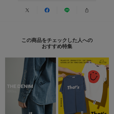
no name
足のサイズ:
24cm
年代:
40代
性別:
女性
身長:
156～160cm
体型:
ふつう
シーン
:プライベート
サイズ感
:ちょうど良い
使いやすさ
:良い
重さ
:やや軽い
骨格ウェーブにはピッタリな短めの丈感が、とてもスタイル良くみえてよい
です。
この商品をチェックした人への
デニムと合わせて着ています。
おすすめ特集
参考になった
0
Like!
0
2026.6.15
赤が綺麗！
色：RED
/
サイズ：Free
peco
足のサイズ:
24cm
年代:
40代
性別:
女性
身長:
166～170cm
体型:
ふつう
シーン
:プライベート
サイズ感
:ちょうど良い