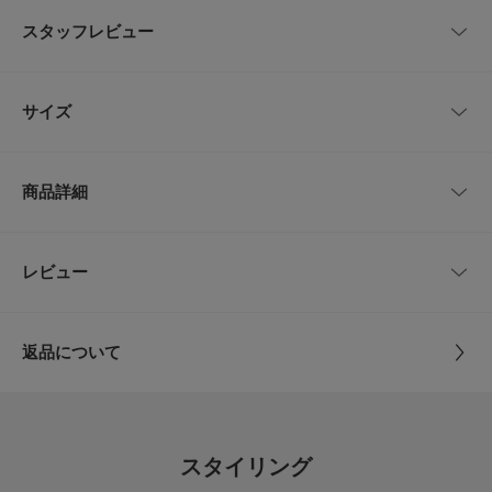
繊細なレース柄が装いに奥行きを与える、シャツカラーレースニット。
上品な透かし編みのレースを贅沢に使用し、清涼感のある軽やかな一着に仕
スタッフレビュー
上げました。
ほどよい透け感がヘルシーで涼しげな印象を与えてくれます。
今年らしいシャツカラーのデザインは、顔まわりに知的なニュアンスをプラ
レビューはありません。
スします。
サイズ
身幅をややゆったりとさせ、二の腕をカバーする5分袖にすることで、安心
感のある着心地を実現しました。
ボタンを留めてプルオーバーとして着るだけでなく、前を開けて夏の羽織り
サイズ
肩幅
着丈
身幅
袖丈
としても活躍します。
商品詳細
ショート丈を活かして、ボリュームのあるパンツや綿麻デニムと合わせたカ
Free
33cm
42cm
48cm
28cm
ジュアルスタイルがおすすめ。鮮やかなカラー展開は、シンプルなボトムに
合わせるだけでパッと明るい着映えスタイルを叶えてくれます。
品番
UR26230-2020006
レビュー
サイズガイド
とじる
POINT
トルソーボディーサイズ
・繊細な透かし編みレースが、シーズンムードと上品さを演出
サイズ
Free
・きれいめからカジュアルまで着回せる、トレンドのシャツカラーデザイン
・体型カバーを叶える5分袖と、スタイルアップに導くショート丈
とじる
返品について
素材
綿65% ナイロン35%
【2026 Spring/Summer】【26SS】
レビュー
総重量 : 約160g
原産国
中国
4.9
※商品画像は、光の当たり具合やパソコンなどの閲覧環境により、実際の色
スタイリング
味と異なって見える場合がございます。予めご了承ください。
洗濯表記
手洗い, ドライクリーニング