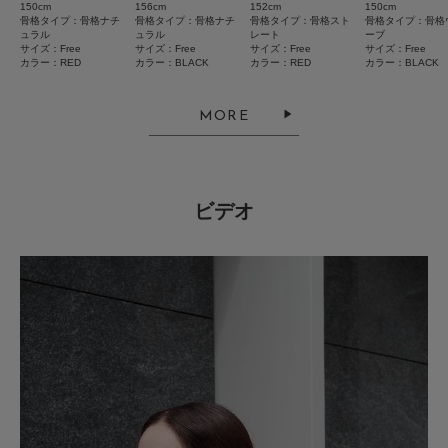
150cm
156cm
152cm
150cm
骨格タイプ：骨格ナチ
骨格タイプ：骨格ナチ
骨格タイプ：骨格スト
骨格タイプ：骨格
ュラル
ュラル
レート
ーブ
サイズ：Free
サイズ：Free
サイズ：Free
サイズ：Free
カラー：RED
カラー：BLACK
カラー：RED
カラー：BLACK
2026.7.18
とってもかわいい
MORE
色：RED
/
サイズ：Free
さと
足のサイズ:
24cm
年代:
40代
性別:
女性
身長:
161～165cm
体型:
ふつう
ビデオ
シーン
:プライベート
サイズ感
:ちょうど良い
使いやすさ
:良い
重さ
:軽い
短めですがパンツとよく合います。生地は柔らかく薄くて着心地が良いで
す。体にフィットし過ぎずなんだかスタイルもよく見えます。首が短めです
が、一番上までボタンをしめてもこのニットは似合いました。
色は綺麗な赤色で、着ているだけで気分がうきうきします♫私には冒険でし
続きを読む
たが買ってよかったです。
参考になった
0
Like!
0