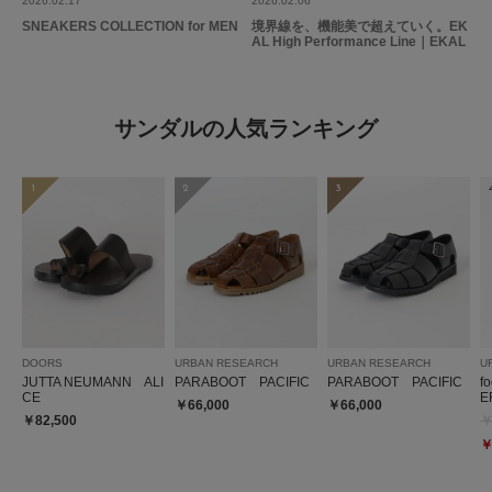
2026.02.17
2026.02.06
SNEAKERS COLLECTION for MEN
境界線を、機能美で超えていく。EK
AL High Performance Line｜EKAL
サンダルの人気ランキング
1
2
3
DOORS
URBAN RESEARCH
URBAN RESEARCH
U
JUTTA NEUMANN ALI
PARABOOT PACIFIC
PARABOOT PACIFIC
f
CE
E
￥66,000
￥66,000
￥82,500
￥
￥