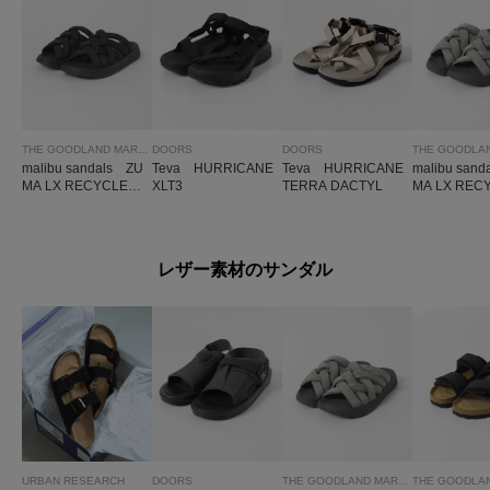
THE GOODLAND MARKET
DOORS
DOORS
malibu sandals ZU
Teva HURRICANE
Teva HURRICANE
malibu san
MA LX RECYCLED1
XLT3
TERRA DACTYL
MA LX REC
0 M
5 M
レザー素材のサンダル
URBAN RESEARCH
DOORS
THE GOODLAND MARKET