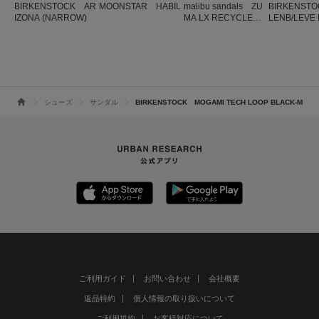
BIRKENSTOCK AR
MOONSTAR HABIL
malibu sandals ZU
BIRKENSTO
IZONA (NARROW)
MA LX RECYCLED0
LENB/LEVE 
5 M
REGULAR
シューズ
サンダル
BIRKENSTOCK MOGAMI TECH LOOP BLACK-M
ご利用ガイド
お問い合わせ
会社概要
返品特約
個人情報の取り扱いについて
ご利用規約
お客様対応について