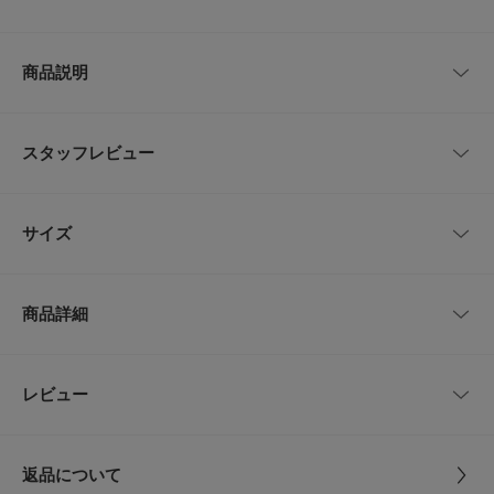
商品説明
BIRKENSTOCK Mogamiは毎日の冒険の頼もしい味方。つま先保護を採用
した水にも強いフットベッドと、フットベッドとアッパー素材の2層で発泡
スタッフレビュー
成形されているアウターソールがしっかりと足を守ります。どんな場所でも
柔軟性に富み、しっかり頑丈で長持ちしてくれる嬉しい一足です。2層構造
でフットベッドを支える発泡ポリウレタン製アウターソールは柔軟性に富
レビューはありません。
み、グリップも確実、耐久性も抜群の素材です。アッパーには肌に優しく耐
サイズ
久性の高い合成素材Birko-Flor?を使用しています。
【BIRKENSTOCK / ビルケンシュトック】
サイズ
サイズ
甲幅
1774年創業の世界的にも名高いドイツのシューズブランド。
商品詳細
人々の足の健康を考え、生活を快適にするために、どんな状況でも安心して
40
26.0cm
9cm
着用いただける製品づくりを行っています。
サステナブルな資源を利用し、卓越した履き心地、高い機能性と品質を誇り
ます。
41
26.5cm
9.5cm
品番
TB5M-1031279
レビュー
とじる
【2026 Spring/Summer】【26SS】
42
27.0cm
9.5cm
サイズ
40,41,42
※靴箱破損につきましては、商品に不良が無い場合に限り出荷させていただ
返品について
いております。予めご了承ください。
サイズガイド
素材
アッパー : 合成皮革