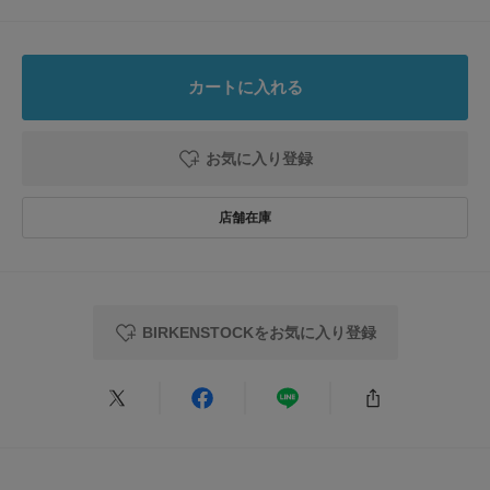
※この商品は、火のそばに置くと軟化又は変形することがありますので、着
レビュー
トルソーボディーサイズ
インソール : ポリウレタン
用の際はご注意ください。
フットベッド : ポリウレタン
※その他お取り扱いに関しましては、商品に付属のアテンションタグをご覧
ください。
とじる
0.0
カートに入れる
原産国
ドイツ
重量(片足) : 約330g
0
レビュー件数：
件
[メーカー表記サイズ]
カテゴリ
シューズ
サンダル
お気に入り登録
WIDTHS : REGULAR FIT
★
5
(0)
タイプ
MEN
※商品画像は、光の当たり具合やパソコンなどの閲覧環境により、実際の色
★
4
(0)
味と異なって見える場合がございます。予めご了承ください。
※商品の色味の目安は、商品単体の画像をご参照ください。
★
3
(0)
とじる
▼お気に入り登録のおすすめ▼
★
2
(0)
お気に入り登録された商品は、マイページにて現在の価格情報や在庫状況の
確認が可能です。
BIRKENSTOCKをお気に入り登録
★
1
お買い物リストの管理にぜひご利用ください。
(0)
メーカー品番 : 1031279
レビューはありません。
とじる