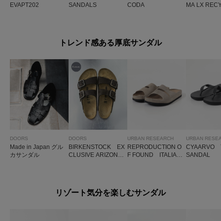
EVAPT202
SANDALS
CODA
MA LX REC
0 M
トレンド感ある厚底サンダル
DOORS
DOORS
URBAN RESEARCH
URBAN RESE
Made in Japan グル
BIRKENSTOCK EX
REPRODUCTION O
CYAARVO 
カサンダル
CLUSIVE ARIZONA
F FOUND ITALIAN
SANDAL
WB(REG)
MILITARY SANDAL
リゾート気分を楽しむサンダル