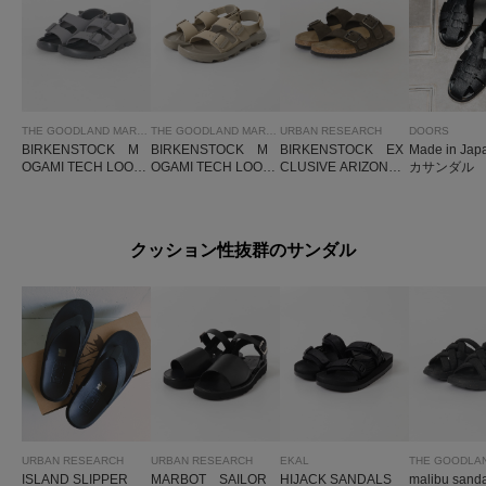
THE GOODLAND MARKET
THE GOODLAND MARKET
URBAN RESEARCH
DOORS
BIRKENSTOCK M
BIRKENSTOCK M
BIRKENSTOCK EX
Made in Ja
OGAMI TECH LOOP
OGAMI TECH LOOP
CLUSIVE ARIZONA
カサンダル
GRAY-M
SAND-M
(NAR)
クッション性抜群のサンダル
URBAN RESEARCH
URBAN RESEARCH
EKAL
ISLAND SLIPPER
MARBOT SAILOR
HIJACK SANDALS
malibu san