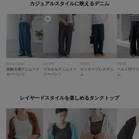
カジュアルスタイルに映えるデニム
Sonny Label
DOORS
ITEMS
ITEMS
接触冷感デニムベイ
リヨセルデニムイー
センタープレスデニ
ベルト付ワ
カーパンツ
ジーパンツ
ム
ム
レイヤードスタイルを楽しめるタンクトップ