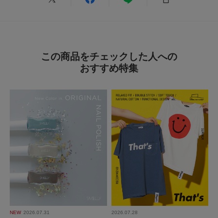
身長:
156～160cm
体型:
ふつう
サイズ感
:ちょうど良い
使いやすさ
:やや良い
穴なしでとてもオシャレです。
この商品をチェックした人への
ただ、これをパンツが落ちてこないようにと思って使用すると、キツめに占
おすすめ特集
める必要があります。そうすると、ベルトに白い跡が着いてしまいます。
そこだけ注意かと思います。
参考になった
0
Like!
0
とじる
NEW
2026.07.31
2026.07.28