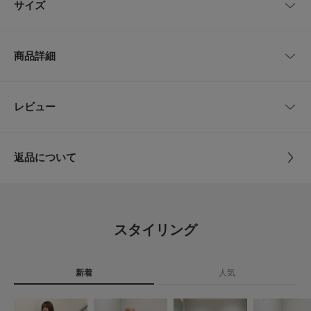
サイズ
無駄を削ぎ落としたミニマルなデザインで、どんなスタイリングにも寄り添
うベルトです。
落ち着いたシルバーの金具が、コーディネートにさりげなく洗練された抜け
サイズ
全長
幅
感を与えます。
商品詳細
ホールレス仕様なのでサイズの微調整がしやすく、ミニマルで洗練された見
-
98.5cm
2.5cm
た目で使えるのが嬉しいポイント。一本持っておくと重宝する万能アイテム
です。
品番
SM26130-2261019
レビュー
サイズガイド
とじる
【2026 Spring/Summer】【26SS】
トルソーボディーサイズ
サイズ
-
※商品画像は、光の当たり具合やパソコンなどの閲覧環境により、実際の色
味と異なって見える場合がございます。予めご了承ください。
とじる
返品について
※商品の色味の目安は、商品単体の画像をご参照ください。
素材
合成皮革 合金
レビュー
▼お気に入り登録のおすすめ▼
お気に入り登録された商品は、マイページにて現在の価格情報や在庫状況の
原産国
中国
確認が可能です。
2.5
お買い物リストの管理にぜひご利用ください。
スタイリング
カテゴリ
ファッション雑貨
ベルト
2
レビュー件数：
件
とじる
タイプ
WOMEN
新着
人気
★
5
(0)
★
4
(0)