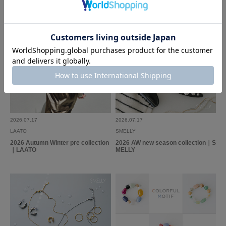
2026.07.17
2026.07.17
LAATO
SMELLY
2026 Autumn Winter pre collection
2026 AW new season collection｜S
｜LAATO
MELLY