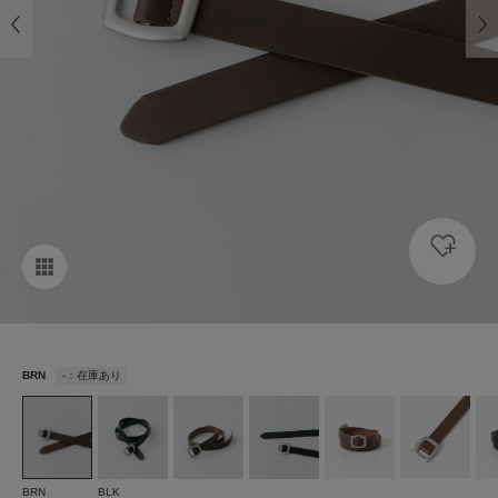
BRN
-：在庫あり
BRN
BLK