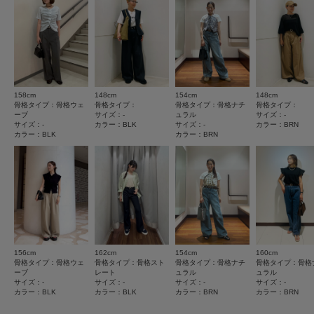
とじる
★
3
(1)
★
2
(1)
★
1
(0)
158cm
148cm
154cm
148cm
サイズ感
骨格タイプ：骨格ウェ
骨格タイプ：
骨格タイプ：骨格ナチ
骨格タイプ：
ーブ
サイズ：-
ュラル
サイズ：-
小さい
大きい
サイズ：-
カラー：BLK
サイズ：-
カラー：BRN
カラー：BLK
カラー：BRN
使いやすさ
悪い
良い
絞り込み
表示：新しい順
156cm
162cm
154cm
160cm
骨格タイプ：骨格ウェ
骨格タイプ：骨格スト
骨格タイプ：骨格ナチ
骨格タイプ：骨格
2026.7.6
ーブ
レート
ュラル
ュラル
サイズ：-
サイズ：-
サイズ：-
サイズ：-
跡が…
カラー：BLK
カラー：BLK
カラー：BRN
カラー：BRN