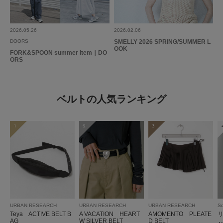
2026.05.26
2026.02.06
DOORS
SMELLY 2026 SPRING/SUMMER L
OOK
FORK&SPOON summer item｜DO
ORS
ベルトの人気ランキング
1
2
3
URBAN RESEARCH
URBAN RESEARCH
URBAN RESEARCH
So
Teya ACTIVE BELT B
A VACATION HEART
AMOMENTO PLEATE
AG
W SILVER BELT
D BELT