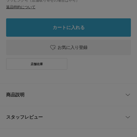
ラッピング可（店舗取り寄せの場合は不可）
返品特約について
カートに入れる
お気に入り登録
商品説明
【洗練されたシンプルさ】
スタッフレビュー
●角に丸みを持たせた、スクエアバックルデザイン
●ホールレスでサイズ調整がしやすい
●オンオフ問わず活躍する、ブラックとブラウンの2色展開
レビューはありません。