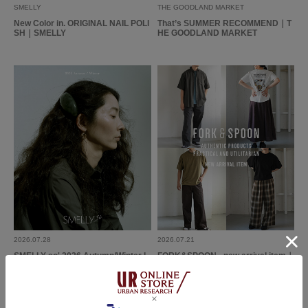
SMELLY
THE GOODLAND MARKET
New Color in. ORIGINAL NAIL POLI
That’s SUMMER RECOMMEND｜T
SH｜SMELLY
HE GOODLAND MARKET
2026.07.28
2026.07.21
SMELLY so' 2026 Autumn/Winter L
FORK&SPOON - new arrival item｜
OOK
DOORS