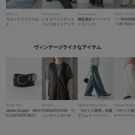
SMELLY
Sonny Label
Sonny Label
SENSE OF PL
スエードライクベル
ハイスペジャケット
機能素材イージーワ
『一部WEB
ト
パンツセットアップ
イドパンツ
『UR TECH
XE』リネン
イドパンツ
ヴィンテージライクなアイテム
RODE SKO
DOORS
URBAN RESEARCH
URBAN RESE
atelier brugge WAS
FORK&SPOON ヴ
『3サイズ展開』綿麻
『3サイズ展
H LEATHER BELT
ィンテージボーダーT
デニムイージーパン
イージーパ
シャツ
ツ