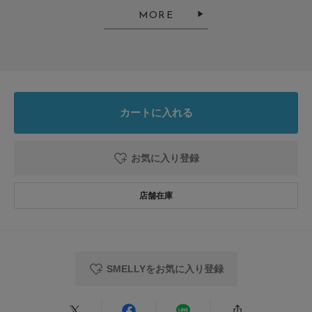
色：BLK
/
サイズ：-
MORE
no name
バックルの部分が可愛くて、ホールレスなものが欲しかったので購入しまし
た。ベルトの幅が太い…？からなのか、バックルに通すのもキツくて、締め
カートに入れる
た部分の両脇に跡がくっきり残ってしまいます。不良品？と思いましたが、
同じようなレビューを見たのでデフォルトなんだと思います。毎回つける場
続きを読む
所が異なるとその都度違う位置に跡がつくのはちょっと…。毎回同じ場所で
お気に入り登録
締める必要があるので使い方難しいです。
参考になった
0
Like!
0
2026.6.20
SMELLYをお気に入り登録
おしゃれだが
色：BLK
/
サイズ：-
no name