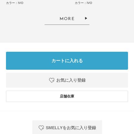
カラー：IVO
カラー：IVO
MORE
レースのようなクロシェ編みのスカーフですが、程よい甘さとカジュアルさ
のミックスで、どんなコーディネートにも合ってくれます！
着用した際に見えないようにタグが付いているのがとても有難かったです！
参考になった
0
Like!
0
カートに入れる
お気に入り登録
とじる
SMELLYをお気に入り登録