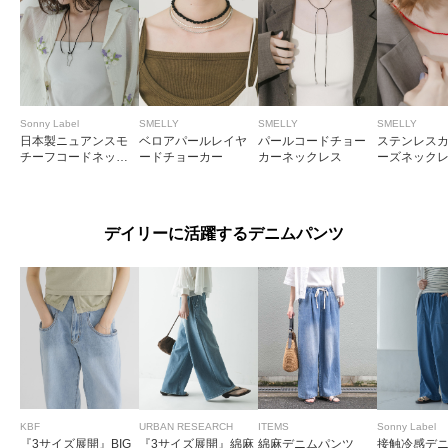
Sonny Label
SMELLY
SMELLY
SMELLY
日本製ニュアンスモ
ベロアパールレイヤ
パールコードチョー
ステンレス
チーフコードネック
ードチョーカー
カーネックレス
ーズネック
レス
デイリーに活躍するデニムパンツ
KBF
URBAN RESEARCH
ITEMS
Sonny Label
『3サイズ展開』BIG
『3サイズ展開』綿麻
綿麻デニムパンツ
接触冷感デ