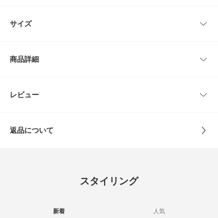
●装いに馴染む優しいオフホワイトカラー
●マルチウェイに使えるトライアングルシルエット
レビューはありません。
サイズ
どこか懐かしさを感じるクロシェ編みのスカーフ。
透け感のある編み地が、いつものコーディネートに軽やかなアクセントをプ
ラスしてくれます。
サイズ
全長
最大幅
サッと頭に巻いてヘアアクセサリー感覚で楽しむのはもちろん、首元に巻い
商品詳細
てネックチーフにしたり、ウエストマークに使ったりとアレンジは自由自
-
125cm
23cm
在。
その日の気分や服装に合わせてマルチに使い回せるアイテムです。
品番
SM26130-2251004
レビュー
サイズガイド
とじる
【2026 Spring/Summer】【26SS】
トルソーボディーサイズ
サイズ
-
※商品画像は、光の当たり具合やパソコンなどの閲覧環境により、実際の色
味と異なって見える場合がございます。予めご了承ください。
とじる
返品について
※商品の色味の目安は、商品単体の画像をご参照ください。
素材
ポリエステル
レビュー
▼お気に入り登録のおすすめ▼
お気に入り登録商品は、マイページにて現在の価格情報や在庫状況の確認が
原産国
中国
可能です。
4.0
お買い物リストの管理にぜひご利用下さい。
スタイリング
カテゴリ
ファッション雑貨
バンダナ・スカーフ
1
レビュー件数：
件
とじる
タイプ
WOMEN
新着
人気
★
5