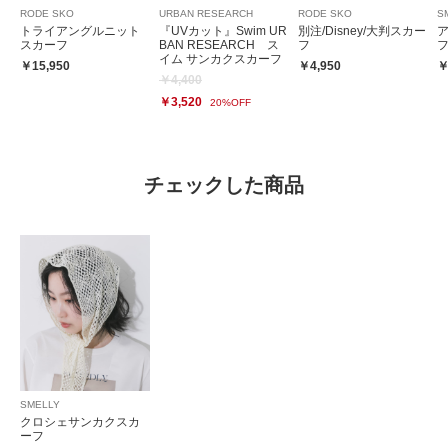
RODE SKO
URBAN RESEARCH
RODE SKO
S
トライアングルニット
『UVカット』Swim UR
別注/Disney/大判スカー
スカーフ
BAN RESEARCH ス
フ
イム サンカクスカーフ
￥15,950
￥4,950
￥
￥4,400
￥3,520
20%OFF
チェックした商品
SMELLY
クロシェサンカクスカ
ーフ