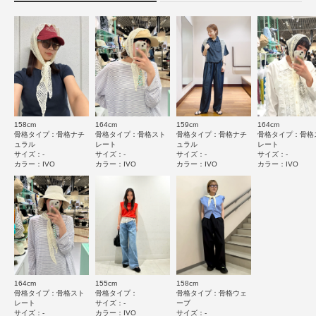
(0)
★
4
(1)
とじる
★
3
(0)
★
2
(0)
★
1
(0)
158cm
164cm
159cm
164cm
骨格タイプ：骨格ナチ
骨格タイプ：骨格スト
骨格タイプ：骨格ナチ
骨格タイプ：骨格
ュラル
レート
ュラル
レート
サイズ：-
サイズ：-
サイズ：-
サイズ：-
カラー：IVO
カラー：IVO
カラー：IVO
カラー：IVO
絞り込み
表示：新しい順
2026.6.6
万能スカーフ
164cm
155cm
158cm
色：IVO
/
サイズ：-
骨格タイプ：骨格スト
骨格タイプ：
骨格タイプ：骨格ウェ
レート
サイズ：-
ーブ
no name
サイズ：-
カラー：IVO
サイズ：-