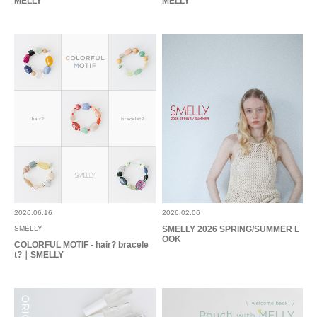
MELLY
MELLY
2026.06.16
2026.02.06
SMELLY
SMELLY 2026 SPRING/SUMMER L
OOK
COLORFUL MOTIF - hair? bracele
t?｜SMELLY