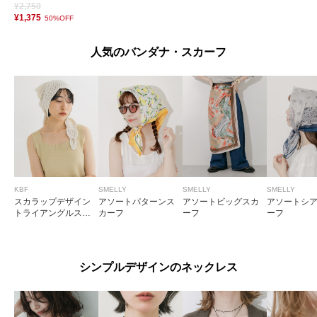
¥2,750
¥1,375
50%OFF
人気のバンダナ・スカーフ
KBF
SMELLY
SMELLY
SMELLY
スカラップデザイン
アソートパターンス
アソートビッグスカ
アソートシ
トライアングルスカ
カーフ
ーフ
ーフ
ーフ
シンプルデザインのネックレス