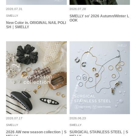
2026.07.31
2026.07.28
SMELLY
SMELLY so' 2026 Autumn/Winter L
OOK
New Color in. ORIGINAL NAIL POLI
SH｜SMELLY
2026.07.17
2026.06.23
SMELLY
SMELLY
2026 AW new season collection｜S
SURGICAL STAINLESS STEEL｜S