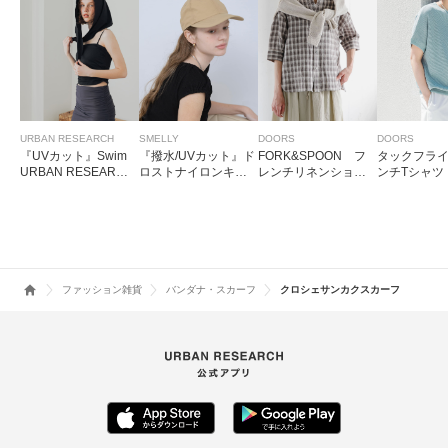
URBAN RESEARCH
SMELLY
DOORS
DOORS
『UVカット』Swim
『撥水/UVカット』ド
FORK&SPOON フ
タックフラ
URBAN RESEARCH
ロストナイロンキャ
レンチリネンショー
ンチTシャツ
スイム サンカクス
ップ
トスリーブシャツ
カーフ
ファッション雑貨
バンダナ・スカーフ
クロシェサンカクスカーフ