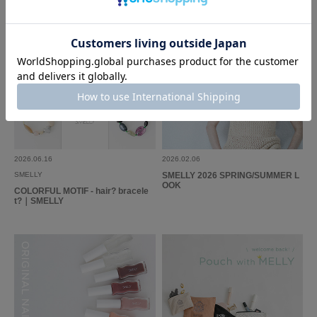
2026.06.16
2026.02.06
SMELLY
SMELLY 2026 SPRING/SUMMER L
OOK
COLORFUL MOTIF - hair? bracele
t?｜SMELLY