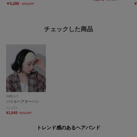
￥5,280
￥
40%OFF
チェックした商品
SMELLY
パイルヘアターバン
¥2,090
¥1,045
50%OFF
トレンド感のあるヘアバンド