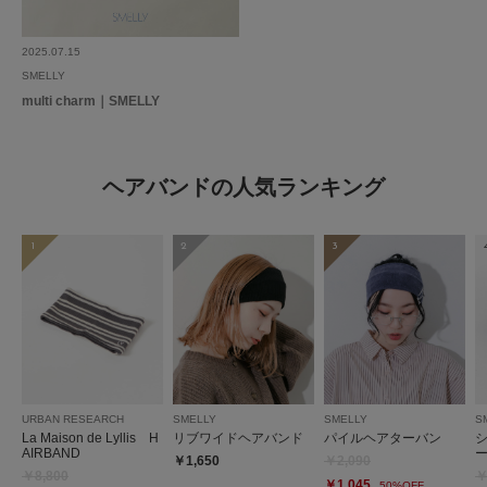
2025.07.15
SMELLY
multi charm｜SMELLY
ヘアバンドの人気ランキング
1
2
3
URBAN RESEARCH
SMELLY
SMELLY
S
La Maison de Lyllis H
リブワイドヘアバンド
パイルヘアターバン
AIRBAND
￥1,650
￥2,090
￥8,800
￥
￥1,045
50%OFF