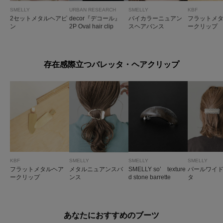
SMELLY
URBAN RESEARCH
SMELLY
KBF
2セットメタルヘアピ
decor『デコール』
バイカラーニュアン
フラットメ
ン
2P Oval hair clip
スヘアバンス
ークリップ
存在感際立つバレッタ・ヘアクリップ
KBF
SMELLY
SMELLY
SMELLY
フラットメタルヘア
メタルニュアンスバ
SMELLY so’ texture
パールワイ
ークリップ
ンス
d stone barrette
タ
あなたにおすすめのブーツ