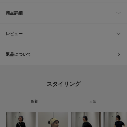
タオル地のようなドライで優しい肌触りが、スタイルのハズし役として絶妙
サイズ
頭周り
幅
なバランスを作ってくれます。
商品詳細
-
約46cm
10cm
これ一つでトレンド感あるスタイリングに早変わりしますが、今年はヘアピ
ンなどのアクセサリーと組み合わせるのもオススメです。
品番
SM26130-2246049
レビュー
サイズガイド
とじる
【2026 Spring/Summer】【26SS】
トルソーボディーサイズ
サイズ
-
総重量 : 約27.5g
とじる
返品について
※商品画像は、光の当たり具合やパソコンなどの閲覧環境により、実際の色
素材
本体 : 綿 ポリエステル
味と異なって見える場合がございます。予めご了承ください。
レビュー
附属 : 錫
※商品の色味の目安は、商品単体の画像をご参照ください。
▼お気に入り登録のおすすめ▼
0.0
原産国
韓国
お気に入り登録商品は、マイページにて現在の価格情報や在庫状況の確認が
スタイリング
可能です。
0
お買い物リストの管理にぜひご利用下さい。
レビュー件数：
件
カテゴリ
アクセサリー
ヘアバンド
新着
人気
とじる
★
5
(0)
タイプ
WOMEN
★
4
(0)
とじる
★
3
(0)