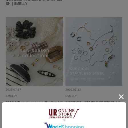
SH｜SMELLY
2026.07.17
2026.06.23
SMELLY
SMELLY
2026 AW new season collection｜S
SURGICAL STAINLESS STEEL｜S
MELLY
MELLY