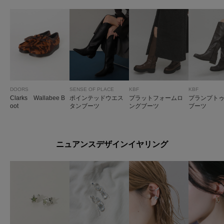
DOORS
SENSE OF PLACE
KBF
KBF
Clarks Wallabee B
ポインテッドウエス
プラットフォームロ
プランプト
oot
タンブーツ
ングブーツ
ブーツ
ニュアンスデザインイヤリング