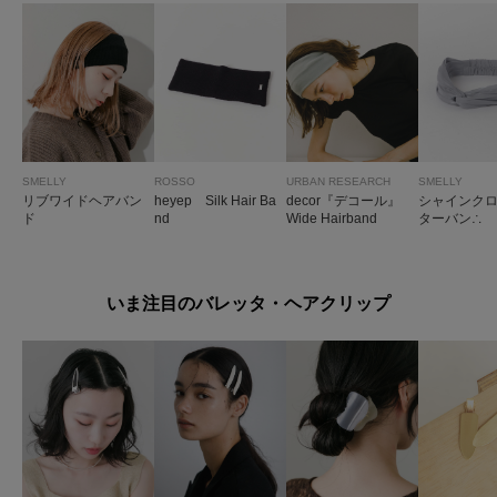
SMELLY
ROSSO
URBAN RESEARCH
SMELLY
リブワイドヘアバン
heyep Silk Hair Ba
decor『デコール』
シャインク
ド
nd
Wide Hairband
ターバン∴
いま注目のバレッタ・ヘアクリップ