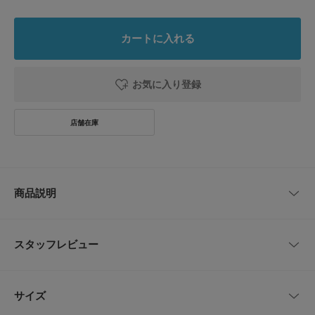
カートに入れる
お気に入り登録
商品説明
【タオルのような質感がアクセント】
スタッフレビュー
●ふっくらとしたパイル素材
●トレンド感ある幅広デザイン
●落ち着いたカラーで、どんな髪色にも馴染みやすい
レビューはありません。
サイズ
柔らかなパイル生地がヘアスタイルにニュアンスを与えてくれるヘアバン
ド。