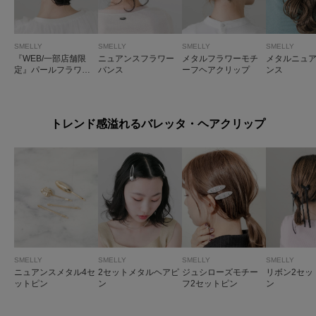
SMELLY
SMELLY
SMELLY
SMELLY
『WEB/一部店舗限
ニュアンスフラワー
メタルフラワーモチ
メタルニュ
定』パールフラワー
バンス
ーフヘアクリップ
ンス
ボリュームドレスコ
ームピン
トレンド感溢れるバレッタ・ヘアクリップ
SMELLY
SMELLY
SMELLY
SMELLY
ニュアンスメタル4セ
2セットメタルヘアピ
ジュシローズモチー
リボン2セッ
ットピン
ン
フ2セットピン
ン