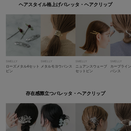
ヘアスタイル格上げバレッタ・ヘアクリップ
SMELLY
SMELLY
SMELLY
SMELLY
ローズメタル4セット
メタルモヨウバンス
ニュアンスウェーブ
カーブライ
ピン
セットピン
バンス
存在感際立つバレッタ・ヘアクリップ