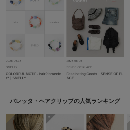
2026.06.16
2026.06.05
SMELLY
SENSE OF PLACE
COLORFUL MOTIF - hair? bracele
Fascinating Goods｜SENSE OF PL
t?｜SMELLY
ACE
バレッタ・ヘアクリップの人気ランキング
1
2
3