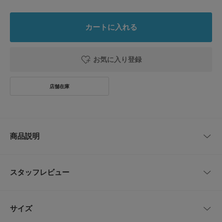
カートに入れる
お気に入り登録
商品説明
【異なる輝きを重ねて楽しむ】
スタッフレビュー
●カッティングの異なるビジューとパールを組み合わせたセット
●シルバーベースで甘すぎない洗練された印象に
●前髪やサイドに留めるだけで顔周りが華やぐ
レビューはありません。
サイズ
繊細な輝きを放つ3種類のデザインをセットにした、シルバーヘアピンで
す。