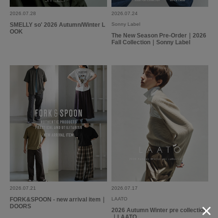
2026.07.28
2026.07.24
SMELLY so' 2026 Autumn/Winter L
Sonny Label
OOK
The New Season Pre-Order｜2026
Fall Collection｜Sonny Label
2026.07.21
2026.07.17
FORK&SPOON - new arrival item｜
LAATO
DOORS
2026 Autumn Winter pre collection
｜LAATO