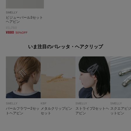
SMELLY
ビジューパール3セット
ヘアピン
¥1,760
¥880
50%OFF
いま注目のバレッタ・ヘアクリップ
SMELLY
KBF
SMELLY
SMELLY
パールフラワー2セッ
メタルクリップピン
ストライプ2セットヘ
スクエアビジ
トヘアピン
セット
アピン
ットピン