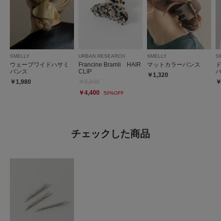
SMELLY
URBAN RESEARCH
SMELLY
S
ウェーブワイドハサミ
Francine Bramli HAIR
マットカラーバンス
バンス
CLIP
￥1,320
￥1,980
￥8,800
￥
￥4,400
50%OFF
チェックした商品