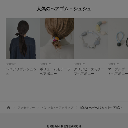
人気のヘアゴム・シュシュ
DOORS
SMELLY
SMELLY
SMELLY
ベロアリボンシュシ
ボリュームモチーフ
クリアビーズモチー
マーブルボー
ュ
ヘアポニー
フヘアポニー
トヘアポニ
アクセサリー
バレッタ・ヘアクリップ
ビジューパール3セットヘアピン