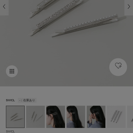
SV/CL
-：在庫あり
SV/CL