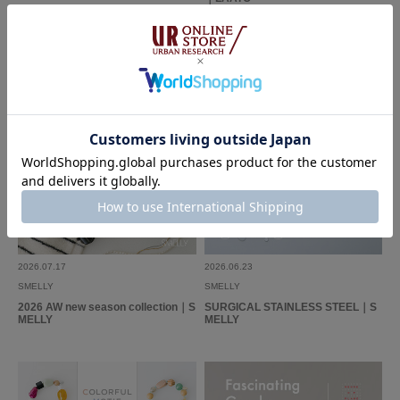
2026.07.17
2026.06.23
SMELLY
SMELLY
2026 AW new season collection｜S
SURGICAL STAINLESS STEEL｜S
MELLY
MELLY