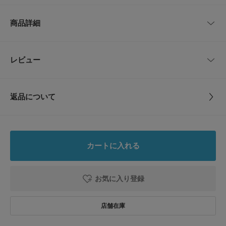
それぞれ異なる光の質感を持ちながらも、ベースをシルバーで統一している
サイズ
全長
幅
ため、3本まとめて重ね付けしてもすっきりとまとまります。
商品詳細
並べて留めるのはもちろん、ランダムに散らしたり単品使いしたりとアレン
-
5.4cm
0.3～0.4cm
ジは自由自在。いつものヘアスタイルをグッと格上げしてくれるアイテムで
す。
品番
SM26130-2246018
レビュー
サイズガイド
とじる
【2026 Spring/Summer】【26SS】
トルソーボディーサイズ
サイズ
-
※メッキ製品(特に銀メッキ)は変色しやすいため、こまめなお手入れで防止
してください。長期放置やスプレー香料などの同時使用は、特にお避けくだ
とじる
返品について
さい。
素材
鉄 合金 ガラス プラスチック
※メッキ製品は、アレルギー体質の方や体調が低下している方など、かぶれ
レビュー
ることがあります。肌に異常を感じた時はご使用をお止めいただき専門医に
ご相談ください。
原産国
中国
※アクセサリーは壊れやすいものです。取り扱いに注意していただき大切に
0.0
ご使用いただけるようお願い申し上げます。
カートに入れる
カテゴリ
アクセサリー
バレッタ・ヘアクリップ
0
総重量 : 約9.5g
レビュー件数：
件
お気に入り登録
タイプ
WOMEN
※商品画像は、光の当たり具合やパソコンなどの閲覧環境により、実際の色
★
5
(0)
味と異なって見える場合がございます。予めご了承ください。
※商品の色味の目安は、商品単体の画像をご参照ください。
★
4
(0)
とじる
▼お気に入り登録のおすすめ▼
★
3
(0)