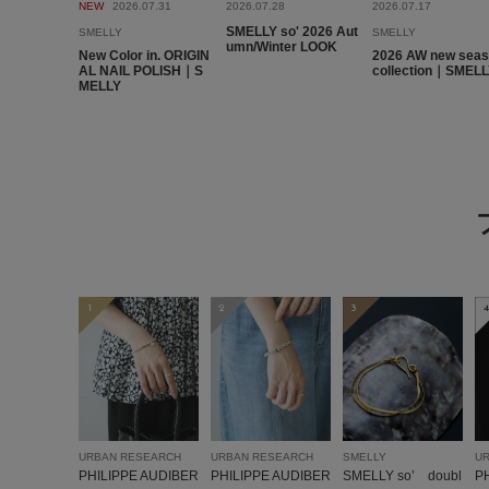
NEW
2026.07.31
2026.07.28
2026.07.17
SMELLY so' 2026 Aut
SMELLY
SMELLY
umn/Winter LOOK
New Color in. ORIGIN
2026 AW new sea
AL NAIL POLISH｜S
collection｜SMEL
MELLY
1
2
3
4
URBAN RESEARCH
URBAN RESEARCH
SMELLY
U
PHILIPPE AUDIBER
PHILIPPE AUDIBER
SMELLY so’ doubl
P