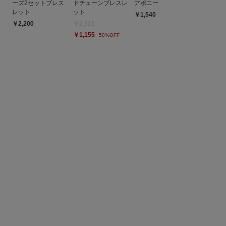
ーズ2セットブレス
ドチェーンブレスレ
アポニー
レット
ット
￥1,540
￥2,200
￥2,310
￥1,155
50%OFF