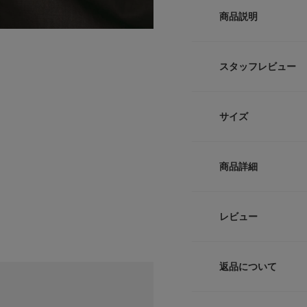
商品説明
【どんなスタイルに
スタッフレビュー
●マンテルをアクセ
●程よいボリューム
●肌に優しく錆びに
サイズ
表情のあるゴールド
華奢すぎず無骨すぎ
サイズ
せたりニットの上か
商品詳細
腐食に強く錆びにく
-
にも対応したアクセ
品番
レビュー
【2026 Spring/S
サイズガイド
サイズ
トルソーボディーサイ
【サージカルステン
・通常のステンレス
返品について
素材
・医療器具にも使用
レビュー
・お風呂などの水に