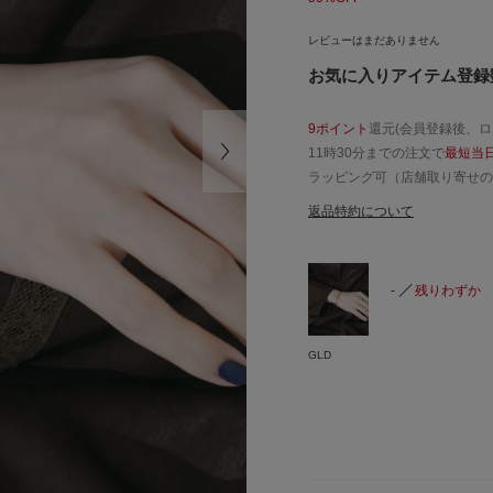
レビューはまだありません
お気に入りアイテム登録数
9ポイント
還元(会員登録後、
11時30分までの注文で
最短当
ラッピング可（店舗取り寄せの
返品特約について
-
残りわずか
GLD