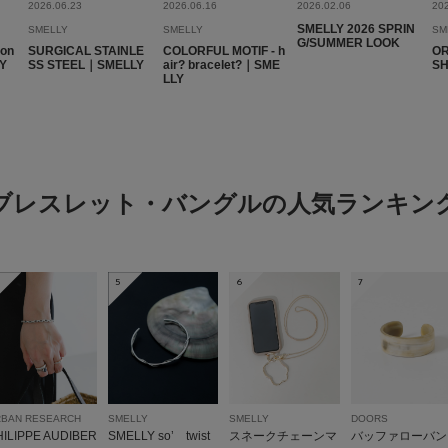
2026.06.23
2026.06.16
2026.02.06
20
SMELLY 2026 SPRIN
SMELLY
SMELLY
SM
G/SUMMER LOOK
son
SURGICAL STAINLE
COLORFUL MOTIF - h
OR
LY
SS STEEL｜SMELLY
air? bracelet?｜SME
S
LLY
ブレスレット・バングルの人気ランキン
5
6
7
RBAN RESEARCH
SMELLY
SMELLY
DOORS
HILIPPE AUDIBER
SMELLY so’ twist
スネークチェーンマ
バッファローバン