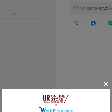
したりしにくい。
原産国
SMELLYをお気に
※アレルギーの原因
カテゴリ
人気
するものではありま
た場合は直ちに使用
※アレルギー体質の
タイプ
★
5
ますので十分にご注
※サージカルステン
★
4
製品状態を永久保証
異なりますので、ご
★
3
※その他お取り扱い
覧ください。
★
2
※アクセサリーは壊
★
1
にご使用いただける
総重量 : 約4.5g
※商品画像は、光の
色味と異なって見え
※商品の色味の目安
▼お気に入り登録の