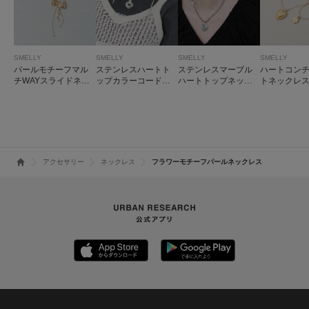
SMELLY
SMELLY
SMELLY
SMELLY
パールモチーフマル
ステンレスハートト
ステンレスマーブル
ハートコンチ
チWAYスライドネッ
ップカラーコードチ
ハートトップネック
トネックレ
クレス
ョーカー
レス
アクセサリー
ネックレス
フラワーモチーフパールネックレス