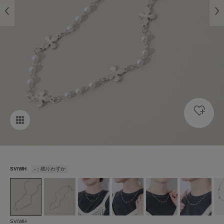
SV/WH
-：残りわずか
SV/WH