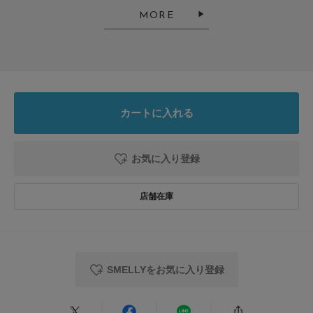
年代:
20代
性別:
女性
身長:
161～165cm
体型:
ふつう
MORE
使いやすさ
:良い
シンプルな服が好きなので、かわいいネックレスを探していました。
おきにいりです
参考になった
0
Like!
0
カートに入れる
お気に入り登録
2026.6.25
かわいい
色：SV/WH
/
サイズ：-
ごん
足のサイズ:
23.5cm
年代:
20代
性別:
女性
身長:
161～165cm
体型:
ふつう
使いやすさ
:良い
SMELLYをお気に入り登録
かわいいけど高見えはしないかなといった感じです。白Tと合わせたら夏っ