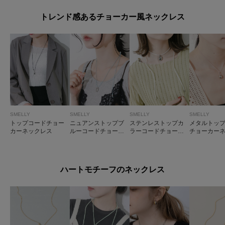
トレンド感あるチョーカー風ネックレス
SMELLY
SMELLY
SMELLY
SMELLY
トップコードチョー
ニュアンストップブ
ステンレストップカ
メタルトッ
カーネックレス
ルーコードチョーカ
ラーコードチョーカ
チョーカー
ー
ー
ス
ハートモチーフのネックレス