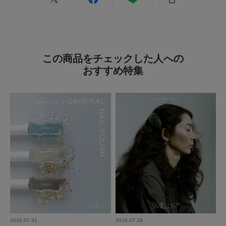
ぽくて可愛かったです。
参考になった
0
Like!
0
この商品をチェックした人への
おすすめ特集
2026.5.28
かわいい
色：SV/WH
/
サイズ：-
no name
使いやすさ
:良い
一目惚れして購入しました。着けてみるとこれからの季節にぴったりでとて
もかわいいです！
参考になった
0
Like!
0
2026.07.31
2026.07.28