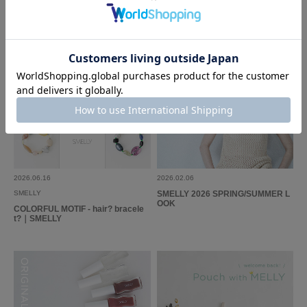
2026.06.16
2026.02.06
SMELLY
SMELLY 2026 SPRING/SUMMER L
OOK
COLORFUL MOTIF - hair? bracele
t?｜SMELLY