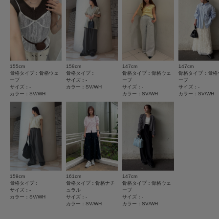
お気に入り登録商品は、マイページにて現在の価格情報や在庫状況の確認が
とじる
★
3
(1)
可能です。
お買い物リストの管理にぜひご利用下さい。
★
2
(0)
とじる
★
1
(0)
155cm
159cm
147cm
147cm
使いやすさ
骨格タイプ：骨格ウェ
骨格タイプ：
骨格タイプ：骨格ウェ
骨格タイプ：骨格
ーブ
サイズ：-
ーブ
ーブ
悪い
良い
サイズ：-
カラー：SV/WH
サイズ：-
サイズ：-
カラー：SV/WH
カラー：SV/WH
カラー：SV/WH
絞り込み
表示：新しい順
2026.7.9
159cm
161cm
147cm
かわいい
骨格タイプ：
骨格タイプ：骨格ナチ
骨格タイプ：骨格ウェ
サイズ：-
ュラル
ーブ
カラー：SV/WH
サイズ：-
サイズ：-
色：SV/WH
/
サイズ：-
カラー：SV/WH
カラー：SV/WH
す