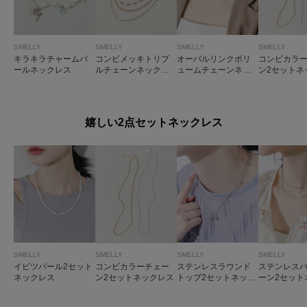
SMELLY
SMELLY
SMELLY
SMELLY
キラキラチャームパ
コンビメッキトリプ
オーバルリンクボリ
コンビカラ
ールネックレス
ルチェーンネックレ
ュームチェーンネッ
ン2セットネ
ス
クレス
嬉しい2点セットネックレス
SMELLY
SMELLY
SMELLY
SMELLY
イビツパール2セット
コンビカラーチェー
ステンレスラウンド
ステンレス
ネックレス
ン2セットネックレス
トップ2セットネック
ーン2セット
レス
ス