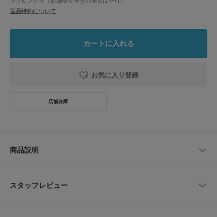
ラッピング可（店舗取り寄せの場合は不可）
返品特約について
カートに入れる
お気に入り登録
商品説明
【上品パールの甘すぎない都会派ネックレス】
スタッフレビュー
●小さな花モチーフとミニパールが愛らしいデザイン
●パールの上品さとメタルのカジュアルさを両立
●華奢ラインでデコルテが繊細にきらめく
レビューはありません。