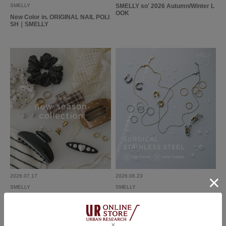
SMELLY
SMELLY so' 2026 Autumn/Winter L
OOK
New Color in. ORIGINAL NAIL POLI
SH｜SMELLY
とじる
2026.07.17
2026.06.23
SMELLY
SMELLY
2026 AW new season collection｜S
SURGICAL STAINLESS STEEL｜S
MELLY
MELLY