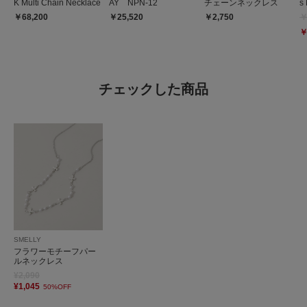
K Multi Chain Necklace
AY NPN-12
チェーンネックレス
s
￥68,200
￥25,520
￥2,750
￥
￥
チェックした商品
SMELLY
フラワーモチーフパー
ルネックレス
¥2,090
¥1,045
50%OFF