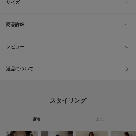
サイズ
フラワーモチーフと、艶やかなパールを交互にあしらった繊細なネックレ
ス。
甘くなりすぎず、大人の女性がデイリーに取り入れやすいバランスのアイテ
サイズ
全長
最大幅
ムです。
商品詳細
きれいめスタイルにも、Tシャツなどのカジュアルスタイルにも、どちらに
-
39.5～44cm
0.8cm
も馴染む優秀な一点です。
【2026 Spring/Summer】【26SS】
品番
SM26130-2241072
レビュー
サイズガイド
とじる
トルソーボディーサイズ
※メッキ製品(特に銀メッキ)は変色しやすいため、こまめなお手入れで防止
サイズ
-
してください。長期放置やスプレー香料などの同時使用は、特にお避けくだ
さい。
とじる
返品について
※メッキ製品は、アレルギー体質の方や体調が低下している方など、かぶれ
素材
本体 : 真鍮 アクリル樹脂 亜鉛 鉄
ることがあります。肌に異常を感じた時はご使用をお止めいただき専門医に
レビュー
附属 : 錫
ご相談ください。
※アクセサリーは壊れやすいものです。取り扱いに注意していただき大切に
ご使用いただけるようお願い申し上げます。
4.3
原産国
韓国
スタイリング
総重量 : 約3.5g
3
レビュー件数：
件
カテゴリ
アクセサリー
ネックレス
※商品画像は、光の当たり具合やパソコンなどの閲覧環境により、実際の色
味と異なって見える場合がございます。予めご了承ください。
新着
人気
★
5
(2)
タイプ
WOMEN
※商品の色味の目安は、商品単体の画像をご参照ください。
★
4
(0)
▼お気に入り登録のおすすめ▼