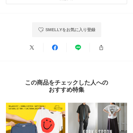
とじる
※サージカルステンレスは、腐食に強く錆びにくい特徴がございますが、製
★
3
(0)
品状態を永久保証するものではございません。使用状況によって劣化は異な
りますので、ご了承ください。
★
2
(0)
※その他お取り扱いに関しましては、商品に付属のアテンションタグをご覧
ください。
SMELLYをお気に入り登録
★
1
(0)
総重量 : 約2g
使いやすさ
※商品画像は、光の当たり具合やパソコンなどの閲覧環境により、実際の色
悪い
良い
味と異なって見える場合がございます。予めご了承ください。
※商品の色味の目安は、商品単体の画像をご参照ください。
▼お気に入り登録のおすすめ▼
お気に入り登録商品は、マイページにて現在の価格情報や在庫状況の確認が
絞り込み
表示：新しい順
可能です。
この商品をチェックした人への
お買い物リストの管理にぜひご利用下さい。
おすすめ特集
とじる
2026.4.7
シンプル
色：SLV
/
サイズ：18
花