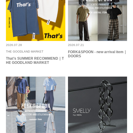
年代:
20代
足のサイズ:
26.5cm
性別:
男性
身長:
166～170cm
体型:
ふつう
使いやすさ
:良い
シンプルでつけやすいアイテムでした。単体でも他のアクセサリーと一緒に
つけても良さそうです。
2026.07.28
2026.07.21
参考になった
0
Like!
0
THE GOODLAND MARKET
FORK&SPOON - new arrival item｜
DOORS
That’s SUMMER RECOMMEND｜T
HE GOODLAND MARKET
とじる