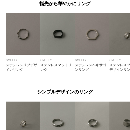
指先から華やかにリング
SMELLY
SMELLY
SMELLY
SMELLY
ステンレスリブデザ
ステンレスマットリ
ステンレスヘキサゴ
ステンレス
インリング
ング
ンリング
デザインリ
シンプルデザインのリング