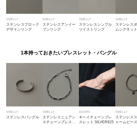
SMELLY
SMELLY
SMELLY
SMELLY
ステンレスブロック
ステンレスアンイー
ステンレスシンプル
ステンレス
デザインリング
ブンリング
ツイストリング
ムシグネッ
1本持っておきたいブレスレット・バングル
SMELLY
SMELLY
DOORS
SMELLY
ステンレスバングル
ステンレスニュアン
キヘイチェーンブレ
ステンレス
スチェーンブレスレ
スレット SILVER925
ャームビー
ット
レット