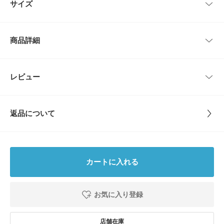
サイズ
シンプルながらも、細部までこだわりを感じるメッシュ風の質感が素敵なリ
ングです。
表面に細かな凹凸があることで光が柔らかく反射し、味わい深い表情を楽し
サイズ
幅
めます。
商品詳細
派手すぎない落ち着いた輝きなので、お手持ちのメタルリングと重ねてボリ
18
0.4cm
ューム感を出したり、一つだけでさらりと着けて上品に見せたりと、アレン
ジも自在。
腐食に強く錆びにくいサージカルステンレスを採用した、金属アレルギーに
品番
SM26130-1204004
レビュー
サイズガイド
とじる
も対応したアクセサリーです。
トルソーボディーサイズ
サイズ
18
サイズ : 18=19号
とじる
返品について
【2026 Spring/Summer】【26SS】
素材
サージカルステンレス
レビュー
【サージカルステンレスとは・・】
・通常のステンレス材よりも、より腐食に強く錆びにくい。
原産国
中国
・医療器具にも使用されており、金属アレルギーに対応した素材。
5.0
・お風呂などの水に触れるシーンで付けっぱなしにしても、錆びたり変色し
カートに入れる
たりしにくい。
カテゴリ
アクセサリー
リング
1
レビュー件数：
件
※アレルギーの原因はさまざまです。すべての方に起きないことをお約束す
お気に入り登録
タイプ
MEN
るものではありませんので、予めご了承くださいませ。また、症状が出た場
★
5
(1)
合は直ちに使用をお控えください。
※アレルギー体質の方や体調が低下している方など、かぶれることがありま
★
4
(0)
すので十分にご注意ください。