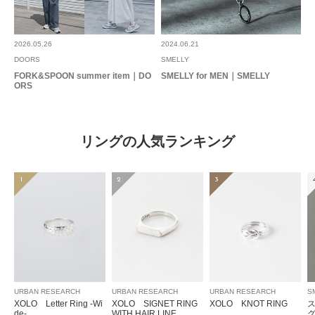
2026.05.26
2024.06.21
DOORS
SMELLY
FORK&SPOON summer item｜DO
SMELLY for MEN｜SMELLY
ORS
リングの人気ランキング
1
2
3
URBAN RESEARCH
URBAN RESEARCH
URBAN RESEARCH
S
XOLO Letter Ring -Wi
XOLO SIGNET RING
XOLO KNOT RING
de-
WITH HAIR LINE