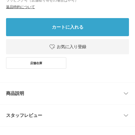
ラッピング可（店舗取り寄せの場合は不可）
返品特約について
カートに入れる
お気に入り登録
商品説明
【細やかな編み目が手元を飾る】
スタッフレビュー
●金属を丁寧に編み込んだような、繊細で表情豊かなデザイン
●落ち着いたシルバーカラーが大人っぽく知的な雰囲気
●肌に優しく錆びにくいサージカルステンレス素材
レビューはありません。