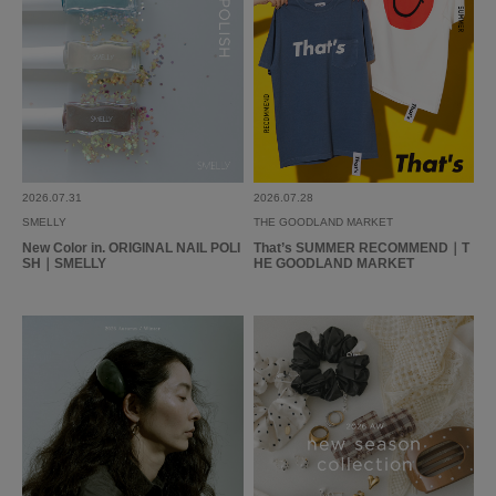
いつか買おうと思っていて、ようやく好きなデザインのものを見つけたので
購入しました！！
まだ実際に使ってはないので使用感は分かりませんが、試着した感じ可愛い
かったので使うのが楽しみです♪
参考になった
0
Like!
1
2026.07.31
2026.07.28
SMELLY
THE GOODLAND MARKET
New Color in. ORIGINAL NAIL POLI
That’s SUMMER RECOMMEND｜T
SH｜SMELLY
HE GOODLAND MARKET
2025.10.22
ワイドで可愛い
色：BEG
/
サイズ：one
no name