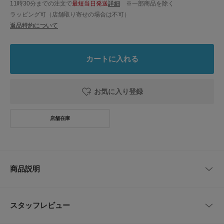
11時30分までの注文で
最短当日発送
詳細
※一部商品を除く
ラッピング可（店舗取り寄せの場合は不可）
返品特約について
カートに入れる
お気に入り登録
商品説明
【ユニセックスで使えるシンプルポンチョ】
スタッフレビュー
●収納袋付き
巾着型の収納袋付きで持ち運びにも便利