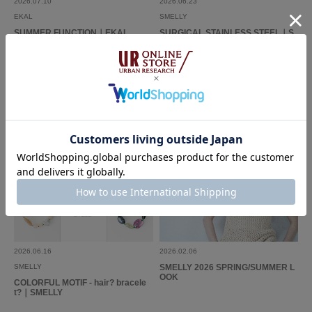
2026.07.10
2026.06.23
EKAL
SMELLY
SUMMER FUNCTION｜EKAL
SURGICAL STAINLESS STEEL｜S
MELLY
2026.06.16
2026.02.06
SMELLY
SMELLY 2026 SPRING/SUMMER L
OOK
COLORFUL MOTIF - hair? bracele
t?｜SMELLY