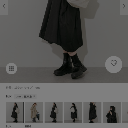
身長：156cm サイズ：one
BLK
one：在庫あり
BLK
BEG