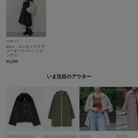
SMELLY
w.p.c ユニセックス ウ
ォーターリペレントポ
ンチョ
¥4,290
いま注目のアウター
URBAN RESEARCH
THE GOODLAND MARKET
DOORS
DOORS