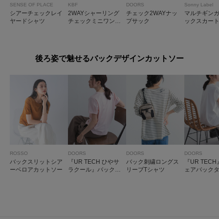
SENSE OF PLACE
KBF
DOORS
Sonny Label
シアーチェックレイ
2WAYシャーリング
チェック2WAYナッ
マルチギン
ヤードシャツ
チェックミニワンピ
プサック
ックスカー
ース
後ろ姿で魅せるバックデザインカットソー
ROSSO
DOORS
DOORS
DOORS
バックスリットシア
『UR TECH ひやサ
バック刺繍ロングス
『UR TEC
ーベロアカットソー
ラクール』バックポ
リーブTシャツ
ェアバック
イントタックプルオ
クーンプル
ーバー