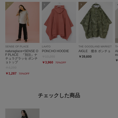
1
2
3
SENSE OF PLACE
LAATO
THE GOODLAND MARKET
T
naturaglace×SENSE O
PONCHO HOODIE
AIGLE 撥水 ポンチョ
A
F PLACE 『別注』ナ
e
￥13,200
￥39,600
チュラグラッセ ポンチ
￥
ョトップ
￥3,960
70%OFF
￥4,290
￥1,287
70%OFF
チェックした商品