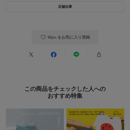
one : 高さ39cm / 幅29cm
商品の取り扱いについて
★
4
(0)
※商品画像は、光の当たり具合やパソコンなどの閲覧環境により、実際の色
★
3
(0)
カテゴリ
アウター
ポンチョ
味と異なって見える場合がございます。予めご了承ください。
※商品の色味の目安は、商品単体の画像をご参照ください。
★
2
(0)
タイプ
WOMEN
▼お気に入り登録のおすすめ▼
Wpc.をお気に入り登録
★
1
お気に入り登録商品は、マイページにて現在の価格情報や在庫状況の確認が
(0)
可能です。
お買い物リストの管理に是非ご利用ください。
とじる
とじる
絞り込み
表示：新しい順
この商品をチェックした人への
2026.4.4
おすすめ特集
可愛い！おしゃれ！
色：BLK
/
サイズ：one
no name