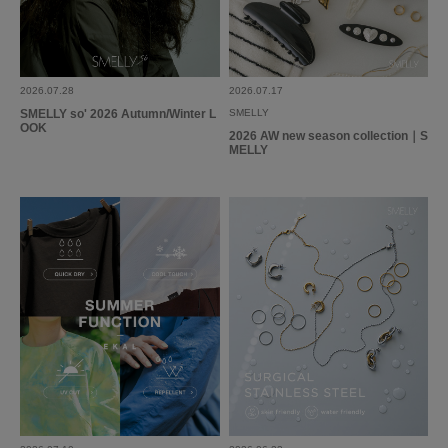
自転車に乗り始めたので雨の日ようにレインコートを探してました。
ワイドでどんな服にも入りそうだし、足元濡れにくいかなと思いこちらにし
ました。
続きを読む
まだ使えてないですが、試着した感じワイドで可愛いです！！
2026.07.28
2026.07.17
参考になった
0
Like!
0
SMELLY so' 2026 Autumn/Winter L
SMELLY
OOK
2026 AW new season collection｜S
MELLY
とじる