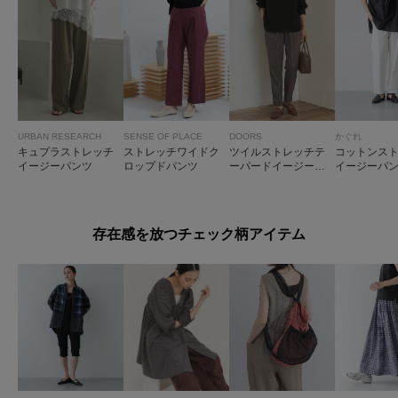
URBAN RESEARCH
SENSE OF PLACE
DOORS
かぐれ
キュプラストレッチ
ストレッチワイドク
ツイルストレッチテ
コットンス
イージーパンツ
ロップドパンツ
ーパードイージーパ
イージーパ
ンツ
存在感を放つチェック柄アイテム