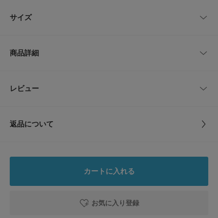
レビューはありません。
●機能的なフード
サイズ
ツバ付きのフードでからの雨を防ぎます。後部には泥コードがあり頭のフィ
ット感を調節できます。
サイズ
裄丈
着丈(前身頃)
着丈(後身頃)
身幅
●袖口調整可能
商品詳細
マジックテープ付きで袖口からの雨風の侵入を防ぎます。
one
88cm
92cm
103cm
125cm
●生地に防水・はっ水加工
雨粒や水滴はもちろん汚れにくさも嬉しいポイント
品番
R006001201-SMA3
レビュー
サイズガイド
とじる
トルソーボディーサイズ
サイズ
one
※この商品は、完全防水ではございません。はっ水・防水加工を施した生地
とじる
返品について
を縫製加工していますが、長時間の使用、激しい雨でのご使用の際、生地、
素材
ポリエステル100%
縫製部分から雨水がしみ込む場合もありますので、雨傘との併用をおすすめ
レビュー
します。また、故障の恐れがありますのでポケットには電子機器を入れない
でください。
原産国
中国
※ご使用後は直射日光や高温多湿の場所を避け、自然乾燥させてください。
5.0
※その他お取り扱いに関しましては、商品に付属のアテンションタグをご覧
カートに入れる
ください。
洗濯表記
手洗い
2
レビュー件数：
件
詳しい洗濯方法については、商品の品質表示タグを
総重量 : 約290g
ご覧ください
お気に入り登録
★
5
(2)
[収納袋]
洗濯表示について