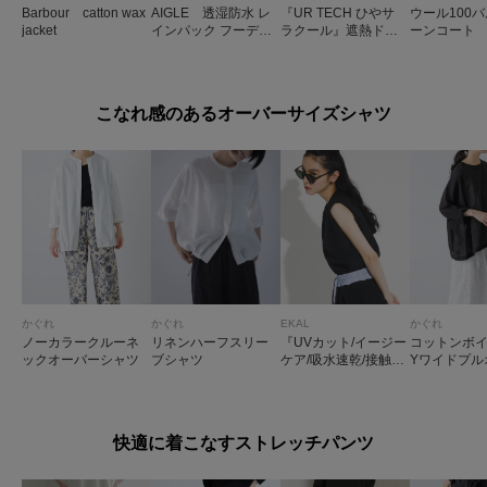
Barbour catton wax
AIGLE 透湿防水 レ
『UR TECH ひやサ
ウール100
jacket
インパック フーデッ
ラクール』遮熱ドロ
ーンコート
ドコート
ストパーカー
こなれ感のあるオーバーサイズシャツ
かぐれ
かぐれ
EKAL
かぐれ
ノーカラークルーネ
リネンハーフスリー
『UVカット/イージー
コットンボイ
ックオーバーシャツ
ブシャツ
ケア/吸水速乾/接触冷
Yワイドプル
感/UR TECH DRYLU
XE』ハイツイストフ
レンチスリーブブラ
ウス
快適に着こなすストレッチパンツ