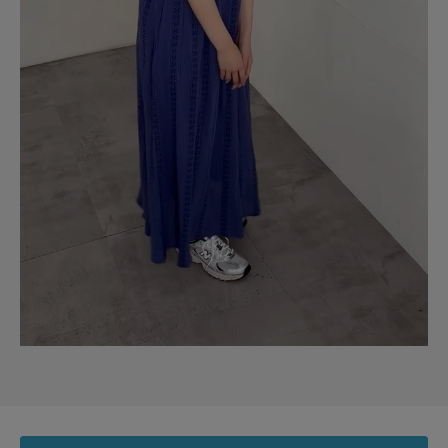
めちゃくちゃ可愛いくて涼しいワンピースです！
似たようなデザインのパンツタイプも持っていますが、スカートタイプの方
がトイレとか断然使いやすいです！旅行に着ていくのも楽チンでした。色違
いも欲しいけど品切れなのが残念です。
参考になった
0
Like!
0
2026.7.14
キレイなシルエット
色：ブラック
/
サイズ：Free
はっち
年代:
50代
足のサイズ:
23.5cm
性別:
女性
身長:
156～160cm
体型:
ふつう
シーン
:プライベート
サイズ感
:ちょうど良い
使いやすさ
:良い
締め付け感も全くなく、裏地もついているので透けることもありません。
身長159センチでくるぶし丈です。二の腕もほどよく隠れとても涼しく感じ