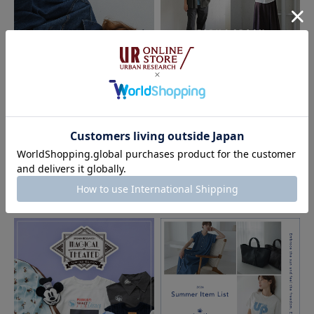
2026.07.24
2026.07.21
Sonny Label
FORK&SPOON - new arrival item｜
DOORS
The New Season Pre-Order｜2026
Fall Collection｜Sonny Label