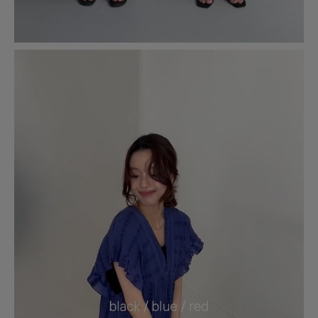
身長166cmです。とても好きな形でした。
個人的な好みとして
楊柳の生地があまり好きではないのですが
続きを読む
こちらのワンピースは形の良さで気に入りました。
体型的に、首周りが開いてないと体の大きさが目立つ
参考になった
0
Like!
0
腕は隠したい、袖で切り替えのない服はますます大きく見える
ギャザーのある位置でますます大きく見えるなど
自分的にNGなところが全部クリアできているので
今年の夏は着倒したいと思います。
2026.7.14
可愛い涼しい！
色：ブラック
/
サイズ：Free
lalalulu
年代:
40代
足のサイズ:
23.5cm
性別:
女性
身長:
151～155cm
体型:
ふつう
シーン
:プライベート
サイズ感
:ちょうど良い
使いやすさ
:良い