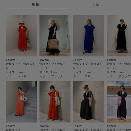
注意ください。
新着
人気
ご覧ください
★
5
(10)
※その他お取り扱いに関しましては、商品に付属のアテンションタグをご覧
ください。
洗濯表示について
★
4
(2)
商品の取り扱いについて
総重量 : 約360g
★
3
(0)
カテゴリ
ワンピース
ワンピース
※商品画像は、光の当たり具合やパソコンなどの閲覧環境により、実際の色
★
2
(0)
味と異なって見える場合がございます。予めご了承ください。
※商品の色味の目安は、商品単体の画像をご参照ください。
タイプ
WOMEN
★
1
(0)
▼お気に入り登録のおすすめ▼
158cm
152cm
156cm
160cm
お気に入り登録された商品は、マイページにて現在の価格情報や在庫状況の
サイズ感
骨格タイプ：骨格スト
骨格タイプ：骨格スト
骨格タイプ：骨格スト
骨格タイプ：骨格
確認が可能です。
とじる
レート
レート
レート
レート
小さい
大きい
サイズ：Free
サイズ：Free
サイズ：Free
サイズ：Free
お買い物リストの管理にぜひご利用ください。
カラー：レッド
カラー：ブラック
カラー：ブルー
カラー：ブラック
使いやすさ
素材感
悪い
良い
透け感 : あり
伸縮性 : ややあり
裏地 : あり
光沢 : なし
絞り込み
表示：新しい順
ポケット : あり
153cm
154cm
154cm
162cm
とじる
骨格タイプ：
骨格タイプ：骨格スト
骨格タイプ：骨格スト
骨格タイプ：骨格