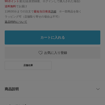
90ポイント
還元(会員登録後、ログインして購入された場合)
送料無料
でお届け
11時30分までの注文で
最短当日発送
詳細
※一部商品を除く
ラッピング可（店舗取り寄せの場合は不可）
返品特約について
カートに入れる
お気に入り登録
商品説明
夏に映える、涼やかなコットン楊柳ワンピース