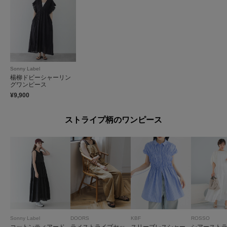
Sonny Label
楊柳ドビーシャーリン
グワンピース
¥9,900
ストライプ柄のワンピース
Sonny Label
DOORS
KBF
ROSSO