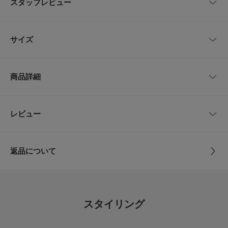
スタッフレビュー
繊細で表情豊かなドビー織りのコットン楊柳素材を使用したワンピース。
トレンド感のあるシャーリングデザインと、フリルディテールが女性らしい
華やかさを演出。
レビューはありません。
高めのウエスト切り替えからふんわりと広がるシルエットでスタイルアップ
サイズ
効果が期待できるだけでなく、気になる腰まわりやヒップラインも自然にカ
バーしてくれます。
着るだけで旬なスタイリングが叶う、この夏おすすめの一着です。
サイズ
裄丈
総丈
身幅
商品詳細
POINT
Free
約36cm
129cm
約40cm
・凹凸感のある楊柳素材で肌離れが良く、暑い季節も快適な着心地
・一枚で着映えする主役級デザイン
・ご自宅でのお洗濯が可能
品番
LA26230-2063306
レビュー
サイズガイド
とじる
トルソーボディーサイズ
COORDINATE
サイズ
Free
1枚で着映えするのでさらっと着ていただくのがおすすめ。シューズやバッ
グ、帽子などで雰囲気を変えて様々な着こなしを楽しめます。
とじる
返品について
素材
表地 : 綿83% レーヨン17%
【2026 Spring/Summer】【26SS】
レビュー
裏地 : 綿90% 再生繊維(セルロース)10%
※この商品は、インドでの素材調達、縫製を行っています。素材の特性上、
多少の色差、織ムラ、フシなどがあります。インド商品独特の風合いをお楽
4.8
原産国
インド
しみください。濃色品は、洗濯や摩擦により色落ちの恐れがあります。必ず
スタイリング
単独洗いしてください。
12
※濡れた状態や、着用中の摩擦により他のものに色移りする恐れがあります
レビュー件数：
件
洗濯表記
洗濯機洗い可, ドライクリーニング
のでご注意ください。濡れたまま放置すると色泣きや色移りしますので、ご
詳しい洗濯方法については、商品の品質表示タグを