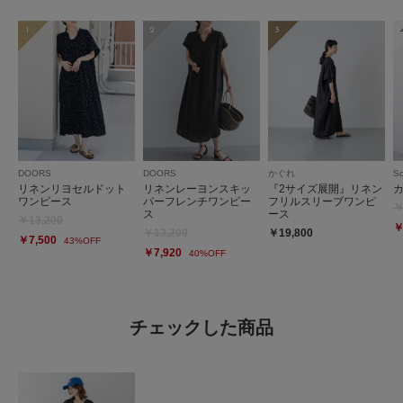
1
2
3
DOORS
DOORS
かぐれ
So
リネンリヨセルドット
リネンレーヨンスキッ
『2サイズ展開』リネン
ワンピース
パーフレンチワンピー
フリルスリーブワンピ
￥
ス
ース
￥13,200
￥
￥13,200
￥19,800
￥7,500
43%OFF
￥7,920
40%OFF
チェックした商品