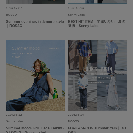
2026.07.07
2026.06.26
ROSSO
Sonny Label
Summer evenings in demure style
BEST HIT ITEM 間違いない、夏の
｜ROSSO
選択｜Sonny Label
2026.06.12
2026.05.26
Sonny Label
DOORS
Summer Mood / Frill, Lace, Denim -
FORK&SPOON summer item｜DO
5 LOOKS｜Sonny Label
ORS