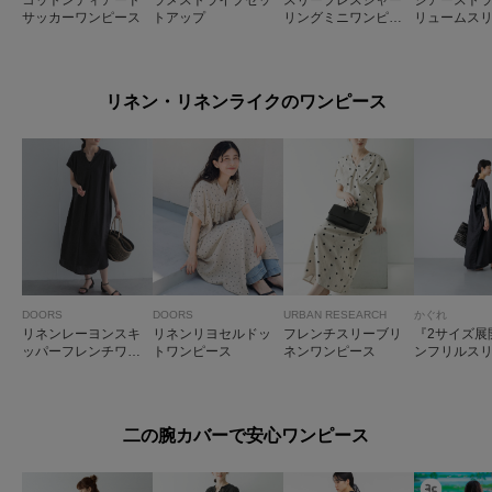
コットンティアード
ラメストライプセッ
スリーブレスシャー
シアースト
サッカーワンピース
トアップ
リングミニワンピー
リュームス
ス
ンピース
リネン・リネンライクのワンピース
DOORS
DOORS
URBAN RESEARCH
かぐれ
リネンレーヨンスキ
リネンリヨセルドッ
フレンチスリーブリ
『2サイズ展
ッパーフレンチワン
トワンピース
ネンワンピース
ンフリルス
ピース
ンピース
二の腕カバーで安心ワンピース