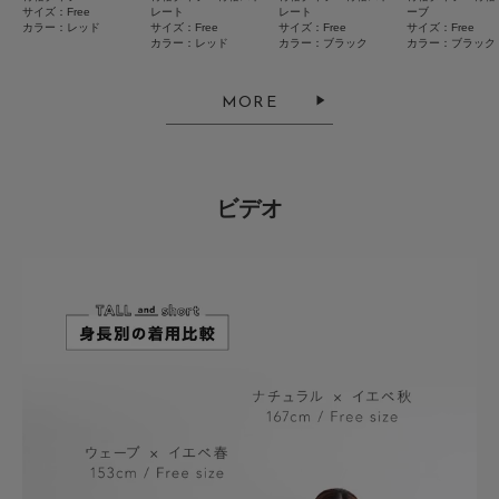
2026.7.31
サイズ：Free
レート
レート
ーブ
カラー：レッド
サイズ：Free
サイズ：Free
サイズ：Free
3色の中で一番かわいいお色
カラー：レッド
カラー：ブラック
カラー：ブラック
色：ブルー
/
サイズ：Free
MORE
no name
ビデオ
全方位かわいい！！即決でした。ブラックとブルーを購入したくさん来てい
ます。後ろ姿が特にお気に入り。
参考になった
0
Like!
0
2026.7.31
全方位かわいい！！
色：ブラック
/
サイズ：Free