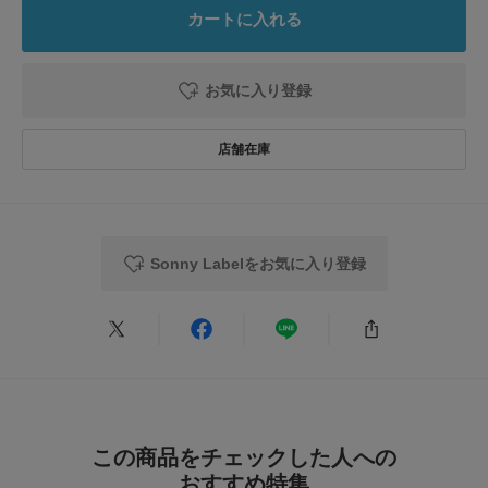
ます。
カートに入れる
色は黒を選んだので柄やフリルがあっても派手にみえず、落ち着いた感じに
着られます。
お気に入り登録
参考になった
0
Like!
2
もっと見る
Sonny Labelをお気に入り登録
とじる
この商品をチェックした人への
おすすめ特集