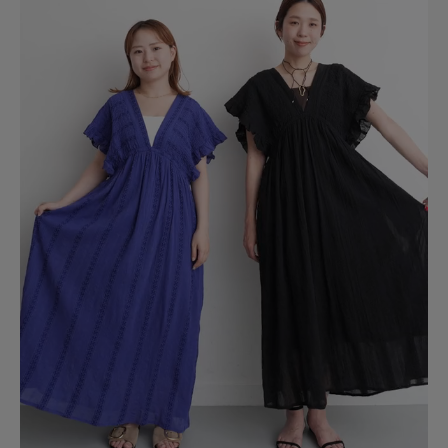
no name
シルエットや色、丈感などすべて可愛いと思って即決。後ろ姿まですごくか
わいいので購入してよかった。
参考になった
0
Like!
0
2026.7.23
形が好きです。
色：ブラック
/
サイズ：Free
うき♪
足のサイズ:
24.5cm
年代:
50代
性別:
女性
身長:
166～170cm
体型:
大柄
シーン
:プライベート
サイズ感
:ちょうど良い
使いやすさ
:良い