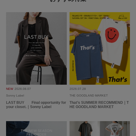
NEW
2026.08.07
2026.07.28
Sonny Label
THE GOODLAND MARKET
LAST BUY Final opportunity for
That’s SUMMER RECOMMEND｜T
your closet.｜Sonny Label
HE GOODLAND MARKET