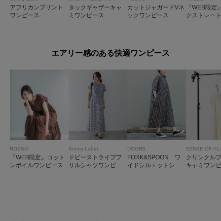
アフリカンプリント
タックギャザーキャ
カットジャガードVネ
『WEB限定
ワンピース
ミワンピース
ックワンピース
クストレー
ープリント
ス
エアリー感のある快適ワンピース
ROSSO
Sonny Label
DOORS
SENSE OF PL
『WEB限定』コット
ドビーストライプフ
FORK&SPOON ワ
クリンクル
ンボイルワンピース
リルシャツワンピー
イドシルエットシャ
キャミワン
ス
ツワンピース