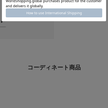
骨格タイプ：骨格ウェーブ
骨格タイプ：骨格ナチュラル
骨格タイプ：
ポケット : なし
サイズ：Free
サイズ：Free
サイズ：Free
カラー：オフ
カラー：オフ
カラー：ブラ
絞り込み
めっちゃ可愛い！
色：ブルー
/
サイズ：Free
no na
足のサイ
コーディネート商品
体型:
ふつ
シーン
:
ネット上で人気ランキ
レース部分がアイロン
で現物をみて
「え？思ってた素材感
ノンアイロンでいける