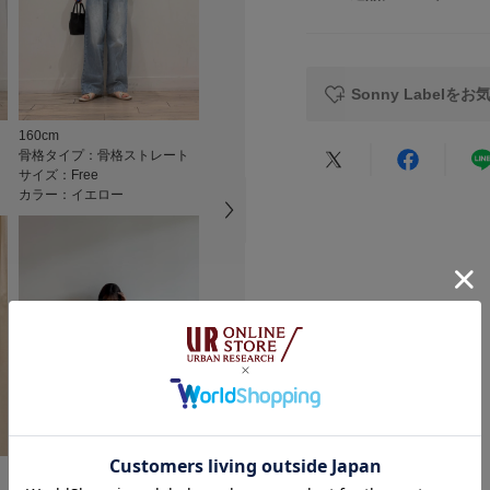
素材
【2026 Spring/S
レビュー
※この商品は、縫い
原産国
て開いたり、縫いし
Sonny Labelを
注意ください。
洗濯表記
160cm
157cm
157cm
※商品画像は、光の
骨格タイプ：骨格ストレート
骨格タイプ：骨格ナチュラル
骨格タイプ：
色味と異なって見え
サイズ：Free
サイズ：Free
サイズ：Free
★
5
カラー：イエロー
カラー：ブルー
カラー：ブラ
※商品の色味の目安
★
4
▼お気に入り登録の
お気に入り登録され
★
3
カテゴリ
の確認が可能です。
お買い物リストの管
★
2
タイプ
★
1
素材感
透け感 : ややあり
小さい
伸縮性 : なし
裏地 : なし
156cm
157cm
164cm
光沢 : なし
悪い