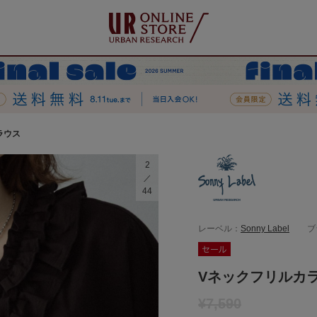
ラウス
2
44
レーベル：
Sonny Label
ブ
Vネックフリルカ
¥7,590