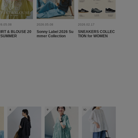
2026.8.5
26.05.08
2026.05.08
2026.02.17
IRT & BLOUSE 20
Sonny Label 2026 Su
SNEAKERS COLLEC
 SUMMER
mmer Collection
TION for WOMEN
ズ:
24cm
年代:
50代
性別:
女性
身長:
161～165cm
う
プライベート,仕事
サイズ感
:ちょうど良い
使いやすさ
:良い
ルが可愛すぎるかなと心配しましたが、そんなことありません
くて良いです。白も購入しようかなと思ってます。
参考になった
0
Like!
0
8
9
10
2026.8.2