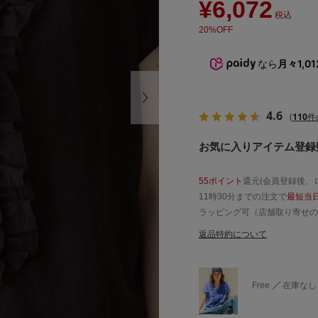
¥6,072
税込
20%OFF
なら
月々1,0
4.6
(
110
件
お気に入りアイテム登録数 
55ポイント
還元(会員登録後、
11時30分までの注文で
最短当
ラッピング可（店舗取り寄せの
返品特約について
Free
在庫なし