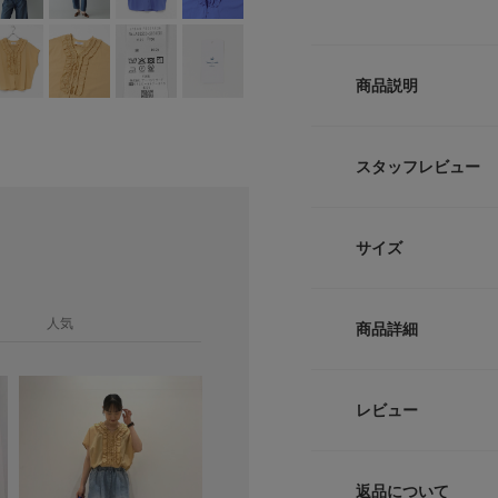
商品説明
コットン素材で涼し
スタッフレビュー
涼しげな薄手のコッ
かな風合いとビンテ
フロントのフリルデ
サイズ
よく二の腕をカバー
した。
サイズ
POINT
人気
商品詳細
・ご自宅でお手入れ
Free
・一枚でサマになる
品番
レビュー
COORDINATE
サイズガイド
ワイドパンツを合わ
サイズ
トルソーボディーサイ
トムとの相性抜群で
返品について