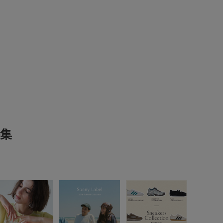
くなってめちゃめちゃ可愛い～！っとなり即購入です！笑
です。黒も買えばよかったー（もう品切れ・・・）と後悔。
参考になった
0
Like!
0
2026.8.5
イです
ズ:
23.5cm
年代:
50代
お子様の身長:
140cm～
性別:
女性
～160cm
体型:
ふつう
集
プライベート
サイズ感
:大きい
使いやすさ
:やや良い
元が開きすぎるから華奢な人は重ね着する必要があります。
参考になった
0
Like!
0