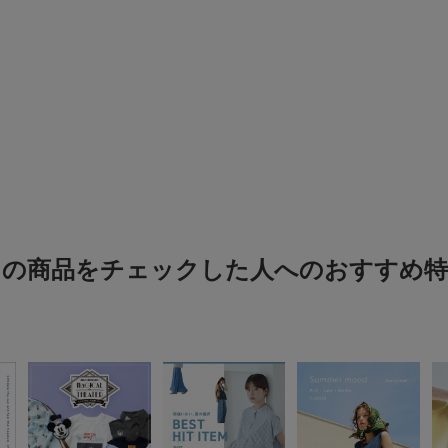
もう、顔がぱっと明る
この夏一杯着たい一着
涼しくて色はキレ
色：ブルー
/
サイズ：Free
ヨーコ
足のサイ
身長:
156
この商品をチェックした人へのおすすめ特
シーン
:
前をしめて着るなら胸