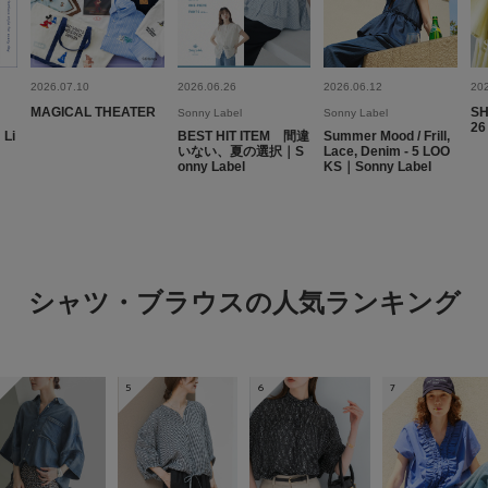
かわいい
2026.07.10
2026.06.26
2026.06.12
20
色：ブルー
/
サイズ：Free
MAGICAL THEATER
SH
Sonny Label
Sonny Label
ぴよこ
26
 Li
BEST HIT ITEM 間違
Summer Mood / Frill,
足のサイ
いない、夏の選択｜S
Lace, Denim - 5 LOO
体型:
ふつ
onny Label
KS｜Sonny Label
シーン
:
色も綺麗ですし、フリ
でした。綿なので涼し
シャツ・ブラウスの人気ランキング
5
6
7
フリルが可愛い