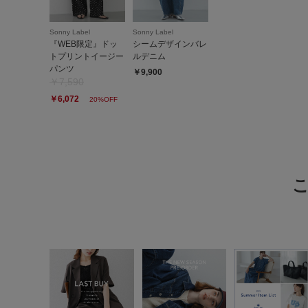
Sonny Label
Sonny Label
『WEB限定』ドッ
シームデザインバレ
トプリントイージー
ルデニム
パンツ
￥9,900
￥7,590
￥6,072
20%OFF