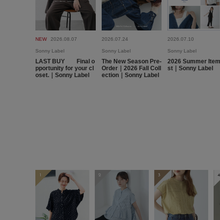
NEW
2026.08.07
2026.07.24
2026.07.10
Sonny Label
Sonny Label
Sonny Label
LAST BUY Final o
The New Season Pre-
2026 Summer Item
pportunity for your cl
Order｜2026 Fall Coll
st｜Sonny Label
oset.｜Sonny Label
ection｜Sonny Label
1
2
3
4