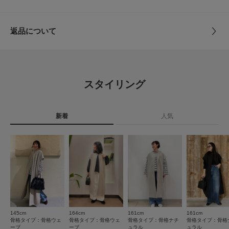
トルソーボディーサイズ
サイズ
Free
【POINT】
・シルエットを拾わず体型をカバー
とじる
返品について
・シーンを問わず日々重宝
素材
本体 : 毛65% ナイロン35%
レビュー
別布 : 綿100%
【2025 Autumn/Winter】【25AW】
総重量 : 約615g
4.8
原産国
日本
スタイリング
※商品画像は、光の当たり具合やパソコンなどの閲覧環境により、実際の色
8
味と異なって見える場合がございます。予めご了承ください。
レビュー件数：
件
カテゴリ
ドレスライン
ワンピース
※商品の色味の目安は、商品単体の画像をご参照ください。
新着
人気
★
5
(7)
タイプ
WOMEN
▼お気に入り登録のおすすめ▼
お気に入り登録された商品は、マイページにて現在の価格情報や在庫状況の
★
4
(0)
確認が可能です。
お買い物リストの管理にぜひご利用ください。
とじる
★
3
(1)
素材感
★
2
(0)
透け感 : なし
★
1
伸縮性 : なし
(0)
裏地 : なし
145cm
164cm
161cm
161cm
光沢 : なし
サイズ感
骨格タイプ：骨格ウェ
骨格タイプ：骨格ウェ
骨格タイプ：骨格ナチ
骨格タイプ：骨格
ポケット : あり
ーブ
ーブ
ュラル
ュラル