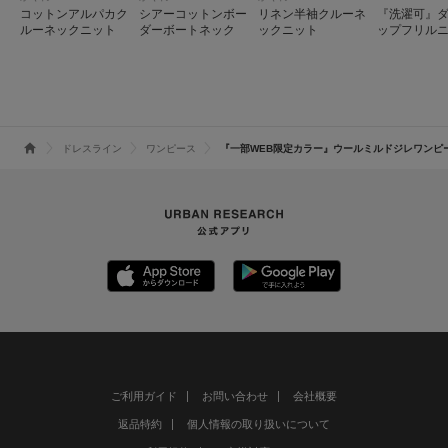
コットンアルパカク
シアーコットンボー
リネン半袖クルーネ
『洗濯可』
ルーネックニット
ダーボートネック
ックニット
ップフリル
ップ
ドレスライン
ワンピース
『一部WEB限定カラー』ウールミルドジレワンピ
ご利用ガイド
お問い合わせ
会社概要
返品特約
個人情報の取り扱いについて