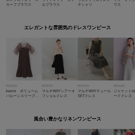
カーフブラウス
ルブラウス
チシャツ
ウス
エレガントな雰囲気のドレスワンピース
ROSSO
ROSSO
ROSSO
ROSSO
kaene ボリューム
マルチWAYシアーオ
マルチWAYチュール
ジャケットs
バルーンスリーブド
フショルドレス
SETドレス
ードドレス
レス
風合い豊かなリネンワンピース