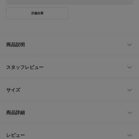
商品説明
L.GRAYはWEB限定カラー、L.BEIGEは店舗限定カラーです。
スタッフレビュー
簡単にお洒落度が高まるアイテム
圧縮ウールを贅沢に使用したロングベスト型のワンピース。軽い着心地が魅
力的でこれからのシーズンに活躍する1枚。ボタンを閉めてカフタンワンピ
レビューはありません。
ース風に、前を開けるとロングベストになり着こなしの幅を広げます。気温
サイズ
に合わせてインナーで調節ができる優れもの。程よくゆとりがあるデザイン
なのでカットソーやブラウスの他、薄手のニットも重ねることができます。
ウール混で暖かく軽いアウターとしても着用可能。スナップボタンを採用し
サイズ
肩幅
着丈
身幅
長さ
ミニマルで上品な印象に仕上げました。やや深めのカーブしたスリットが抜
商品詳細
け感を生んでいます。両脇にポケット付き。
(スリット)33c
Free
65cm
115cm
59cm
m
【FABRIC】
・ブークレー生地ならではのふっくらとした表情
品番
GAA7-26S001
レビュー
サイズガイド
とじる
・レイヤードしやすい丁度いい厚み