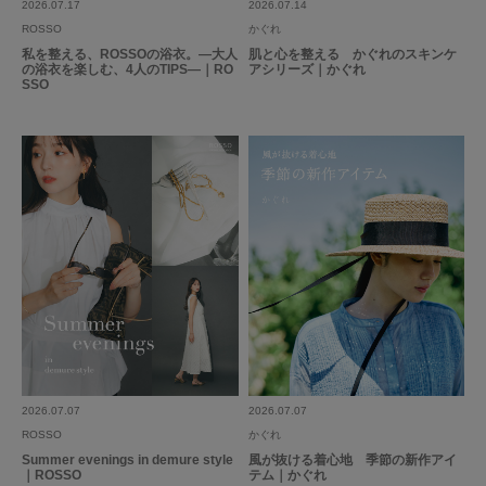
2026.07.17
2026.07.14
とじる
ROSSO
かぐれ
私を整える、ROSSOの浴衣。―大人
肌と心を整える かぐれのスキンケ
の浴衣を楽しむ、4人のTIPS―｜RO
アシリーズ｜かぐれ
SSO
2026.07.07
2026.07.07
ROSSO
かぐれ
Summer evenings in demure style
風が抜ける着心地 季節の新作アイ
｜ROSSO
テム｜かぐれ