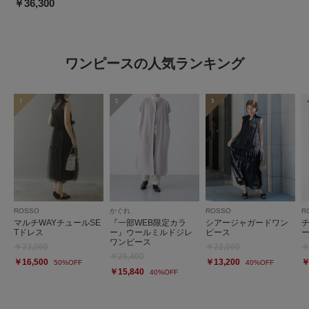
￥36,300
ワンピースの人気ランキング
1
2
3
ROSSO
かぐれ
ROSSO
R
マルチWAYチュールSE
『一部WEB限定カラ
シアージャガードワン
Tドレス
ー』ウールミルドジレ
ピース
ワンピース
￥33,000
￥22,000
￥
￥26,400
￥16,500
￥13,200
￥
50%OFF
40%OFF
￥15,840
40%OFF