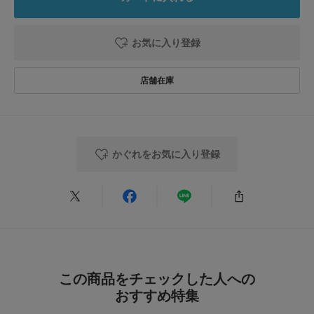
せます！
参考になった
0
Like!
0
お気に入り登録
2026.6.11
おしゃれに細見えする
色：INK BLACK
/
サイズ：Free
かぐれをお気に入り登録
かぼちゃ
年代:
20代
足のサイズ:
24.5cm
性別:
女性
身長:
161～165cm
体型:
大柄
シーン
:プライベート
サイズ感
:ちょうど良い
使いやすさ
:良い
体に厚みがあるので、重ね着をすると太って見えがちですが、このジレは細
見えして、さらにこなれ感が出るのでとても気に入っています！
この商品をチェックした人への
参考になった
0
Like!
0
おすすめ特集