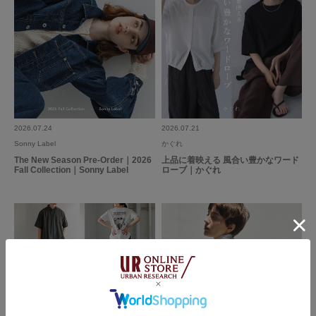
裾のスリットも足さばきが良さそうでかっこよく見えます。
本当に買ってよかったです。
2026.3.23
軽く暖かいとショップの方もおっしゃっていたので、次は明るいベージュに
もチャレンジしてみたいです。
満足です
色：L.GRAY
/
サイズ：Free
くまこ
年代:
40代
足のサイズ:
23.5cm
性別:
女性
身長:
156～160cm
体型:
ふつう
2026.07.24
2026.07.21
シーン
:プライベート
サイズ感
:ちょうど良い
使いやすさ
:良い
Sonny Label
かぐれ
The New Season Pre-Order｜2026
上品に着映える 風合い豊かなワード
Fall Collection｜Sonny Label
ローブ｜かぐれ
3月下旬の寒暖差の時期にちょうど良い羽織です！色合いも良く、セールで
お得に買えて満足です。
参考になった
0
Like!
0
2026.2.9
色違いで！リピ！