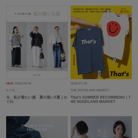
2026.4.30
ずっと欲しかったんです！
色：INK BLACK
/
サイズ：Free
ミルモモ
足のサイズ:
22.5cm
年代:
50代
性別:
女性
身長:
151～155cm
体型:
ふつう
シーン
:プライベート,仕事
サイズ感
:ちょうど良い
使いやすさ
:良い
ずっと気になって、『お気に入り』リストに入れていたら、再入荷したとメ
NEW
2026.08.04
2026.07.28
ッセージがあり、急いで購入しました。
かぐれ
THE GOODLAND MARKET
柔らかく軽い素材なので、着たとき肩もこりそうにないし、普段は車での移
今、私が着たい服 夏の装い5選｜か
That’s SUMMER RECOMMEND｜T
ぐれ
HE GOODLAND MARKET
動が多いので、運転するときも袖がもたつくこともなく気軽に着れそうで
続きを読む
す。
ショッピングセンターなどでも、コートが重く・暑苦しく感じるときがあり
ますが、このジレならこの悩みも解決してくれそうです。
参考になった
0
Like!
0
もう季節的には今季の着用はできないですけど、暑い夏を越えての肌寒くな
る秋口が待ち遠しいです。