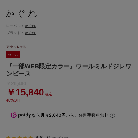
レーベル：
かぐれ
ブランド：
かぐれ
『一部WEB限定カラー』ウールミルドジレワ
ンピース
￥26,400
￥15,840
税込
40%OFF
なら
月々2,640円
から。分割手数料無料
4.8
8
(
件のレビュー)