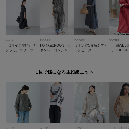
かぐれ
DOORS
DOORS
DOORS
『2サイズ展開』リネ
FORK&SPOON リ
リネン混5分袖ミディ
『一部WEB
ンフリルスリーブワ
ネンレーヨンシャツ
ワンピース
ー』FORK&
ンピース
ワンピース
リネン混プ
バーワンピ
1枚で様になる主役級ニット
かぐれ
かぐれ
かぐれ
SENSE OF PL