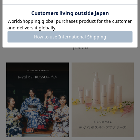
色：INK BLACK
/
サイズ：Free
ひー
2026.07.21
2026.07.17
FORK&SPOON - new arrival item｜
LAATO
DOORS
2026 Autumn Winter pre collection
｜LAATO
以前、こちらのデザインのアイボリーを愛用しております。生地もしっかり
していて暖かく、尚且つ素敵なデザインです。今回ブラックを購入し、更に
着回しが増えそうです！おススメの逸品です！
参考になった
0
Like!
0
もっと見る