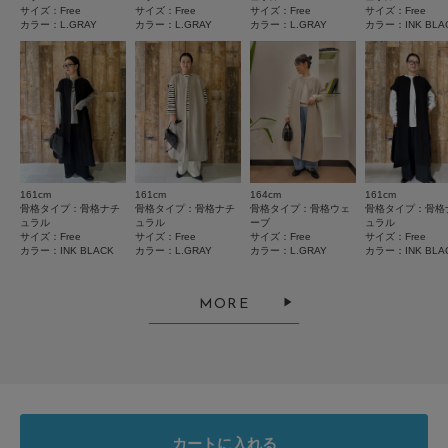
小さい
大きい
サイズ：Free
サイズ：Free
サイズ：Free
サイズ：Free
カラー：L.GRAY
カラー：L.GRAY
カラー：L.GRAY
カラー：INK BLA
使いやすさ
L.GRAY：162cm(FREE) / 167cm(FREE)
INK BLACK：162cm(FREE) / 167cm(FREE) / 170cm(FREE)
悪い
良い
とじる
絞り込み
表示：新しい順
161cm
161cm
164cm
161cm
骨格タイプ：骨格ナチ
骨格タイプ：骨格ナチ
骨格タイプ：骨格ウェ
骨格タイプ：骨格
2026.7.7
ュラル
ュラル
ーブ
ュラル
サイズ：Free
サイズ：Free
サイズ：Free
サイズ：Free
温かいウール素材でオススメ！
カラー：INK BLACK
カラー：L.GRAY
カラー：L.GRAY
カラー：INK BLA
色：INK BLACK
/
サイズ：Free
MORE
ひー
以前、アイボリーを購入して、寒がりのわたしにはとっても重宝したので、
スタイリッシュなブラックをリピートしました！とってもオシャレに着こな
カートに入れる