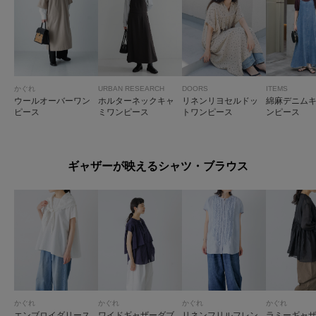
かぐれ
URBAN RESEARCH
DOORS
ITEMS
ウールオーバーワン
ホルターネックキャ
リネンリヨセルドッ
綿麻デニム
ピース
ミワンピース
トワンピース
ンピース
ギャザーが映えるシャツ・ブラウス
かぐれ
かぐれ
かぐれ
かぐれ
エンブロイダリース
ワイドギャザーダブ
リネンフリルフレン
ラミーギャ