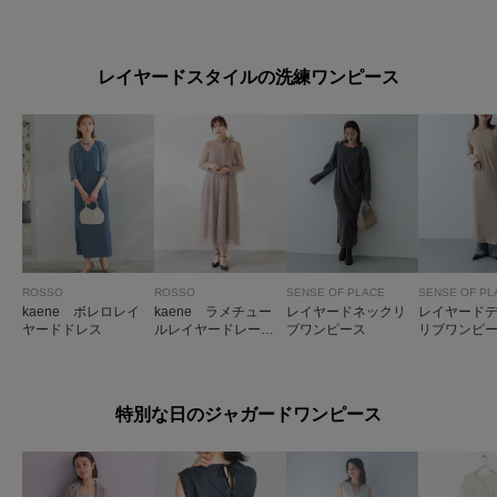
ス
レス
ス
ンピース
レイヤードスタイルの洗練ワンピース
ROSSO
ROSSO
SENSE OF PLACE
SENSE OF PL
kaene ボレロレイ
kaene ラメチュー
レイヤードネックリ
レイヤード
ヤードドレス
ルレイヤードレース
ブワンピース
リブワンピ
ドレス
特別な日のジャガードワンピース