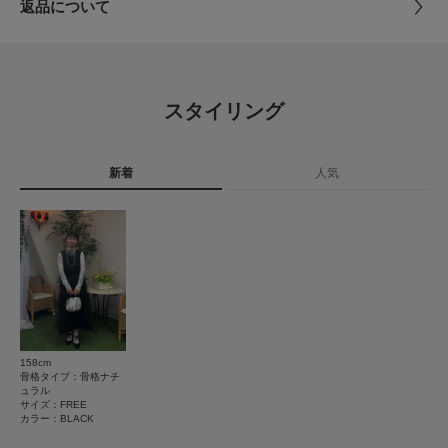
とじる
返品について
味と異なって見える場合がございます。予めご了承ください。
素材
本体 : ポリエステル65% レーヨン35%
※商品の色味の目安は、商品単体の画像をご参照ください。
レビュー
ワンピース : ポリエステル100%
トップス : ポリエステル100%
▼お気に入り登録のおすすめ▼
お気に入り登録された商品は、マイページにて現在の価格情報や在庫状況の
0.0
確認が可能です。
スタイリング
原産国
中国
お買い物リストの管理にぜひご利用ください。
0
レビュー件数：
件
素材感
洗濯表記
手洗い, ドライクリーニング
新着
人気
詳しい洗濯方法については、商品の品質表示タグを
★
5
(0)
透け感 : ややあり(ワンピース, トップスのみ)
ご覧ください
伸縮性 : なし
★
4
(0)
裏地 : なし
洗濯表示について
光沢 : ややあり(本体のみ)
商品の取り扱いについて
★
3
(0)
ポケット : なし
★
2
カテゴリ
ドレスライン
ワンピース
(0)
とじる
★
1
(0)
タイプ
WOMEN
158cm
骨格タイプ：骨格ナチ
ュラル
サイズ：FREE
とじる
レビューはありません。
カラー：BLACK