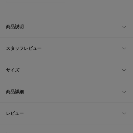
商品説明
【着回し自在、大人のマルチWAYチュールセットドレス】
ノースリーブワンピース、チュールワンピース、前後2WAYで着られるチュ
スタッフレビュー
ールベストがセットになった、シーンに合わせて雰囲気を変えられるマルチ
WAYドレスが登場。フォーマルからパーティーまで、オケージョンシーン
に映える上品なデザインで、一着あるだけでスタイリングの幅が広がりま
レビューはありません。
す。華やかさと大人の品を兼ね備えた、特別な日のためのセットドレスで
サイズ
す。
【2025 Autumn/Winter】【25AW】
サイズ
肩幅
総丈
身幅
商品詳細
総重量 : 約300g
FREE
36cm
119cm
45cm
[ワンピース]
肩幅39cm / 総丈126cm / 身幅40cm
品番
RAA7-28C705
レビュー
サイズガイド
とじる
[トップス]
トルソーボディーサイズ
肩幅38cm / 総丈47cm / 身幅43cm
サイズ
FREE
※商品画像は、光の当たり具合やパソコンなどの閲覧環境により、実際の色