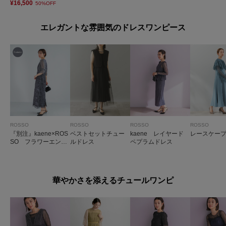
¥16,500
50%OFF
エレガントな雰囲気のドレスワンピース
ROSSO
ROSSO
ROSSO
ROSSO
『別注』kaene×ROS
ベストセットチュー
kaene レイヤード
レースケー
SO フラワーエンブ
ルドレス
ペプラムドレス
ロイダリードレス
華やかさを添えるチュールワンピ