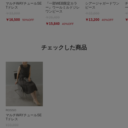
マルチWAYチュールSE
『一部WEB限定カラ
シアージャガードワン
Tドレス
ー』ウールミルドジレ
ピース
ワンピース
￥33,000
￥22,000
￥
￥26,400
￥16,500
￥13,200
￥
50%OFF
40%OFF
￥15,840
40%OFF
チェックした商品
ROSSO
マルチWAYチュールSE
Tドレス
¥33,000