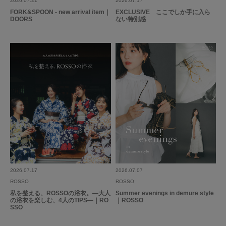
2026.07.21
2026.07.17
FORK&SPOON - new arrival item｜
EXCLUSIVE ここでしか手に入ら
DOORS
ない特別感
2026.07.17
2026.07.07
ROSSO
ROSSO
私を整える、ROSSOの浴衣。―大人
Summer evenings in demure style
の浴衣を楽しむ、4人のTIPS―｜RO
｜ROSSO
SSO