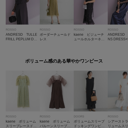
ROSSO
ROSSO
ROSSO
ROSSO
ANDRESD TULLE
ボーダーチュールド
kaene ビジューチ
ANDRESD 
FRILL PEPLUM DRE
レス
ュールホルターネッ
NS DRESS
SS
クドレス
TOPS
ボリューム感のある華やかワンピース
ROSSO
ROSSO
DOORS
ROSSO
kaene ボリューム
kaene ボリューム
ボリュームスリーブ
シアースト
スリーブレースドレ
バルーンスリーブド
ドッキングワンピー
リュームス