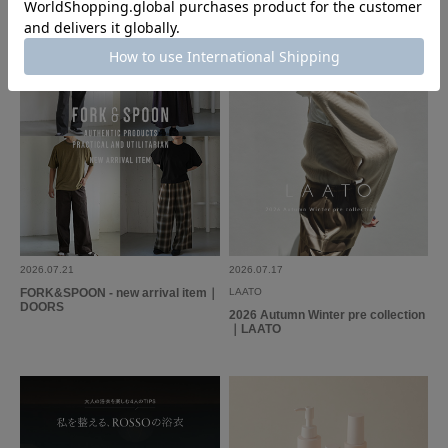
参考になった
0
Like!
0
2026.7.25
使いやすいバッグ
色：RED
/
サイズ：Free
no name
2026.07.21
2026.07.17
FORK&SPOON - new arrival item｜
LAATO
このバッグは実物のほうが写真より少し濃い色ですが、それ以外は写真とほ
DOORS
2026 Autumn Winter pre collection
とんど同じです。
｜LAATO
参考になった
0
Like!
0