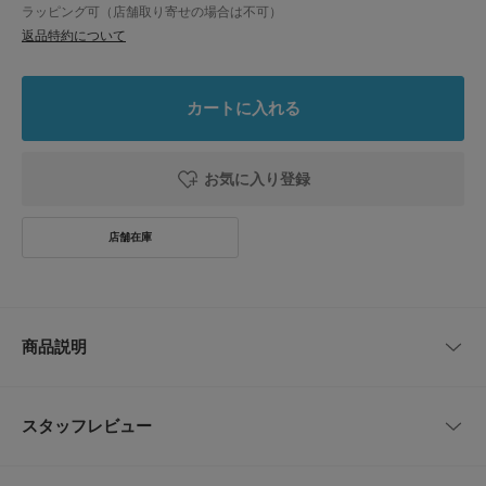
ラッピング可（店舗取り寄せの場合は不可）
返品特約について
カートに入れる
お気に入り登録
商品説明
スタイリングの差し色やワンポイントに
コーディネートに程よい抜け感を与えるショルダーバッグ。ビッグサイズが
スタッフレビュー
使いやすく、気軽に物を入れることができます。風合いの良いコットンを使
用しているので、カジュアルながらもさり気なく品のある佇まい。肩掛け/
斜め掛け/持ち手を短めにするなど様々なアレンジができます。内側には便
レビューはありません。