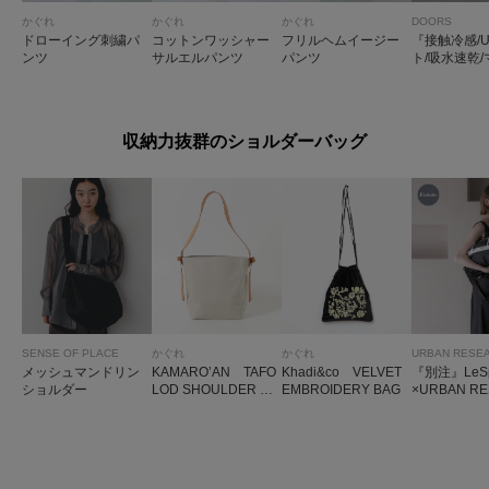
かぐれ
かぐれ
かぐれ
DOORS
ドローイング刺繍パ
コットンワッシャー
フリルヘムイージー
『接触冷感/
ンツ
サルエルパンツ
パンツ
ト/吸水速乾
ォッシャブ
イタッチリ
パンツ
収納力抜群のショルダーバッグ
SENSE OF PLACE
かぐれ
かぐれ
URBAN RESE
メッシュマンドリン
KAMARO’AN TAFO
Khadi&co VELVET
『別注』LeSpo
ショルダー
LOD SHOULDER BA
EMBROIDERY BAG
×URBAN R
G
H DELUXE
EEKENDER