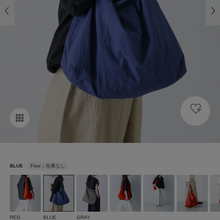
BLUE
Free：在庫なし
RED
BLUE
GRAY