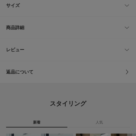
利なポケット付き。ギフトにもおすすめの一品です。
サイズ
【FABRIC】
・遠州染めで仕上げられたムラとシワ感
サイズ
高さ
幅
マチ
ショルダー
・奥行きのある色味
商品詳細
Free
39cm
39～49cm
10cm
72cm
【POINT】
・畳んでサブバッグとしても
・紐付きなので口を閉じることも可能
品番
GA26230-2220103
レビュー
サイズガイド
とじる
トルソーボディーサイズ
【2026 Spring/Summer】【26SS】
サイズ
Free
※A3サイズ収納可能
とじる
返品について
素材
綿100%
総重量 : 約100g
レビュー
※商品画像は、光の当たり具合やパソコンなどの閲覧環境により、実際の色
原産国
日本
味と異なって見える場合がございます。予めご了承ください。
4.8
※商品の色味の目安は、商品単体の画像をご参照ください。
スタイリング
洗濯表記
手洗い, ドライクリーニング
20
▼お気に入り登録のおすすめ▼
レビュー件数：
件
詳しい洗濯方法については、商品の品質表示タグを
お気に入り登録された商品は、マイページにて現在の価格情報や在庫状況の
ご覧ください
確認が可能です。
新着
人気
★
5
(16)
お買い物リストの管理にぜひご利用ください。
洗濯表示について
商品の取り扱いについて