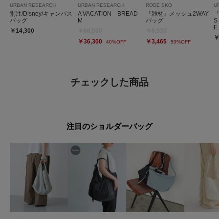
URBAN RESEARCH
URBAN RESEARCH
RODE SKO
U
別注/Disney/キャンバス
A VACATION BREAD
『雑材』メッシュ2WAY
『
バッグ
M
バッグ
S
E
￥14,300
￥60,500
￥6,930
￥
￥36,300
￥3,465
40%OFF
50%OFF
チェックした商品
注目のショルダーバッグ