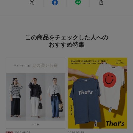
軽い
色：BLUE
/
サイズ：Free
no name
この商品をチェックした人への
おすすめ特集
綺麗なBLUEです。
軽くてたくさん入るし、色味もアクセントになってお気に入りです。
参考になった
0
Like!
0
2026.7.31
コットンショルダーバックの中で一番素敵な色
色：GRAY
/
サイズ：Free
no name
NEW
2026.08.04
2026.07.28