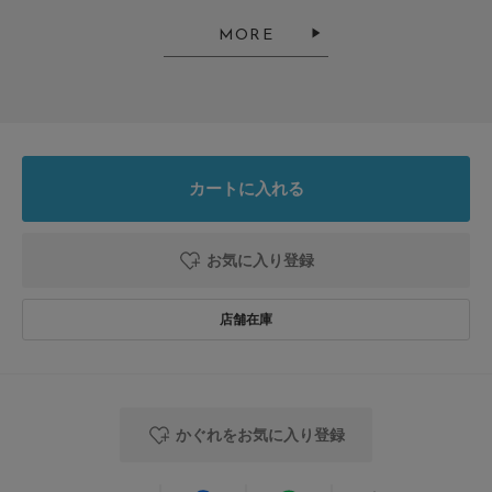
いい色です
MORE
色：RED
/
サイズ：Free
どるちえ
足のサイズ:
23cm
年代:
50代
性別:
女性
身長:
151～155cm
体型:
ふつう
シーン
:プライベート
サイズ感
:ちょうど良い
使いやすさ
:良い
重さ
:軽い
カートに入れる
普段はシンプルなお洋服を着ることが多いので、差し色にREDを選びまし
た。黒のワンピースやオールインワンにとても映えます。悩んでたけど買っ
お気に入り登録
てよかったです。
昨年は同じような形でリバティの生地で出たのですが、今年は出なかったで
続きを読む
すね。来年ぜひ出してほしいです。
参考になった
0
Like!
0
かぐれをお気に入り登録
2026.8.2