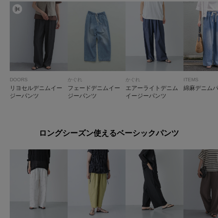
DOORS
かぐれ
かぐれ
ITEMS
リヨセルデニムイー
フェードデニムイー
エアーライトデニム
綿麻デニム
ジーパンツ
ジーパンツ
イージーパンツ
ロングシーズン使えるベーシックパンツ