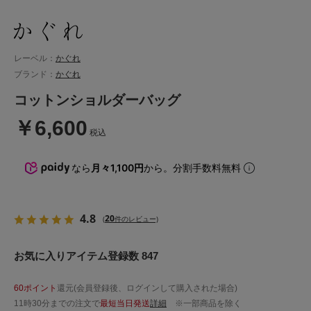
レーベル：
かぐれ
ブランド：
かぐれ
コットンショルダーバッグ
￥6,600
税込
なら
月々1,100円
から。分割手数料無料
4.8
20
(
件のレビュー)
お気に入りアイテム登録数 847
60ポイント
還元(会員登録後、ログインして購入された場合)
11時30分までの注文で
最短当日発送
詳細
※一部商品を除く