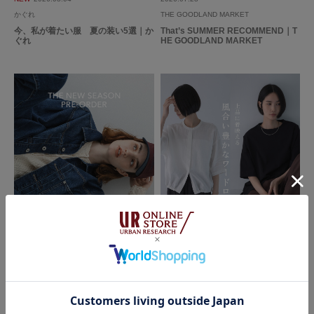
かぐれ
THE GOODLAND MARKET
今、私が着たい服 夏の装い5選｜か
That’s SUMMER RECOMMEND｜T
ぐれ
HE GOODLAND MARKET
grayのこのお色味がすっごくおしゃれで、何にも合わせやすいですが、とく
に黒と合わせると最高に可愛いです。
参考になった
0
Like!
0
2026.7.31
真っ赤です
色：RED
/
サイズ：Free
no name
2026.07.24
2026.07.21
Sonny Label
かぐれ
オレンジっぽく見えましたが赤です。商品名の通りでした。意外と合わせや
The New Season Pre-Order｜2026
上品に着映える 風合い豊かなワード
Fall Collection｜Sonny Label
ローブ｜かぐれ
すくてファッションのアクセントになっていいですね！