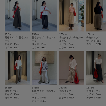
★
4
(4)
とじる
★
3
(0)
カテゴリ
バッグ
ショルダーバッグ
★
2
(0)
タイプ
WOMEN
★
1
(0)
152cm
152cm
175cm
160cm
とじる
サイズ感
骨格タイプ：骨格ウェ
骨格タイプ：骨格ウェ
骨格タイプ：骨格ナチ
骨格タイプ：
ーブ
ーブ
ュラル
サイズ：Free
小さい
大きい
サイズ：Free
サイズ：Free
サイズ：Free
カラー：RED
カラー：RED
カラー：RED
カラー：RED
使いやすさ
悪い
良い
重さ
軽い
重い
絞り込み
表示：新しい順
163cm
145cm
160cm
157cm
骨格タイプ：
骨格タイプ：骨格ウェ
骨格タイプ：
骨格タイプ：
サイズ：Free
ーブ
サイズ：Free
サイズ：Free
カラー：RED
サイズ：Free
カラー：RED
カラー：RED
カラー：RED
2026.8.6