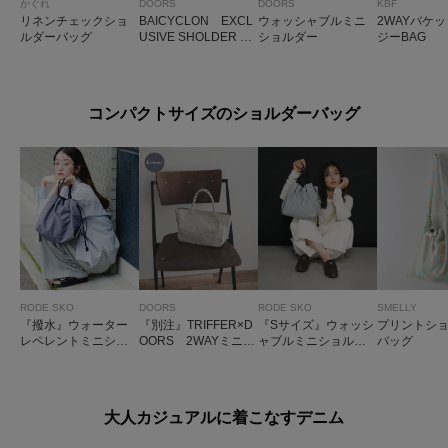
かぐれ
DOORS
DOORS
KBF
リネンチェックショ
BAICYCLON EXCL
ウォッシャブルミニ
2WAYバケ
ルダーバッグ
USIVE SHOLDER B
ショルダー
ジーBAG
AG
コンパクトサイズのショルダーバッグ
RODE SKO
DOORS
RODE SKO
SMELLY
『撥水』ウォーター
『別注』TRIFFER×D
『Sサイズ』ウォッシ
プリントシ
レペレントミニショ
OORS 2WAYミニシ
ャブルミニショルダ
バッグ
ルダー
ョルダーバッグ
ーバッグ
大人カジュアルに着こなすデニム