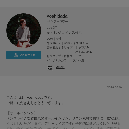
yoshidada
315
フォロワー
162cm
かぐれ ジョイナス横浜
30代｜女性
身長162cm｜足のサイズ23.5cm
普段着用するサイズ：
トップスM
ボトムスM,L
フォローする
骨格タイプ：骨格ウェーブ
パーソナルカラー：ブルべ夏
WEAR
2026.05.04
こんにちは、yoshidadaです。
ご覧いただきありがとうございます。
【オールインワン】
メンズライクな雰囲気のオールインワン。リネン素材で夏場に一枚で涼し
くお召しいただけます。フリーサイズですが全体的にほどよくゆとりがあ
り体のラインが出過ぎないデザインです。ウエストの絞り具合で雰囲気を