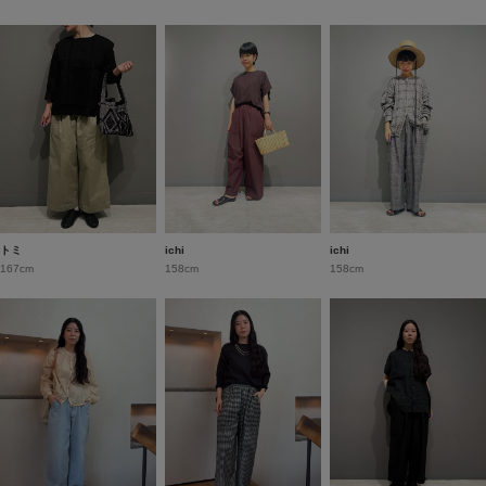
トミ
ichi
ichi
167cm
158cm
158cm