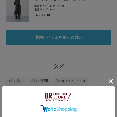
着用カラー：
CHARCOAL
着用サイズ：
Free
￥23,100
着用アイテムをまとめ買い
タグ
#やや暑い
#夏の快適服
#最旬パンツスタイル
#初夏のリラックススタイル
#春先取りコーデ
#春服
#春先取り
#30代コーデ
#休日スタイル
#大人カジュアルコーデ
#GWおでかけコーデ