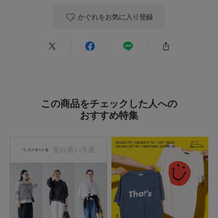
かぐれをお気に入り登録
思っていた素材感と違いやや身幅の大きさに驚きましたが、着てみるとシル
エットがきれいで細く見えて大満足です。
参考になった
0
Like!
0
2026.6.9
この商品をチェックした人への
おすすめ
おすすめ特集
色：BLACK
/
サイズ：0
ひ
年代:
40代
足のサイズ:
24.5cm
お子様の身長:
140cm～
性別:
女性
身長:
161～165cm
体型:
大柄
生地がしっかりしてますがごわつくことなく体型をカバーしてくれます。首
の空き具合も丁度よくシルエットも可愛いです。
参考になった
0
Like!
1