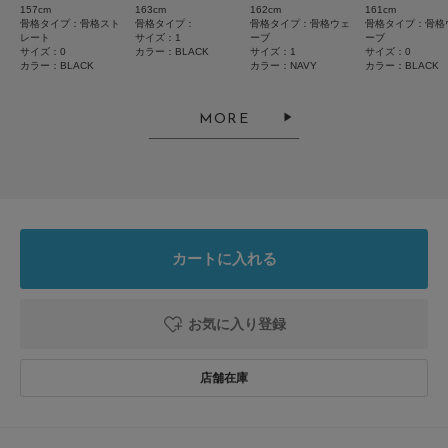
157cm
163cm
162cm
161cm
骨格タイプ：骨格スト
骨格タイプ：
骨格タイプ：骨格ウェ
骨格タイプ：骨格
ねん
レート
サイズ：1
ーブ
ーブ
年代:
30代
足のサイズ:
24cm
お子様の身長:
131～135cm
サイズ：0
カラー：BLACK
サイズ：1
サイズ：0
身長:
151～155cm
体型:
ふつう
カラー：BLACK
カラー：NAVY
カラー：BLACK
MORE
低身長なので丈が引きずりそうなくらいギリギリですが、それがまた可愛い
です。生地もしっかりしていて真夏は暑そうですが室内でいるならエアコン
対策にもなるしいいと思います。
参考になった
0
Like!
0
カートに入れる
2026.7.3
お気に入り登録
着てみたら大満足
色：BLACK
/
サイズ：1
no name