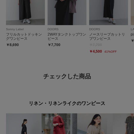
Sonny Label
DOORS
DOORS
L
フリルカットドッキン
2WAYタンクトップワン
ノースリーブカットリ
pi
グワンピース
ピース
ブワンピース
￥
￥8,690
￥7,700
￥7,700
￥4,500
41%OFF
チェックした商品
リネン・リネンライクのワンピース