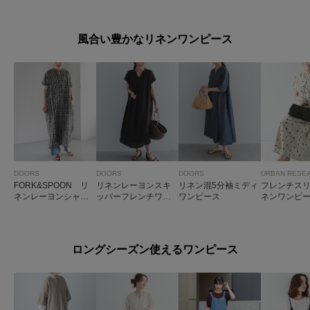
風合い豊かなリネンワンピース
DOORS
DOORS
DOORS
URBAN RESE
FORK&SPOON リ
リネンレーヨンスキ
リネン混5分袖ミディ
フレンチス
ネンレーヨンシャツ
ッパーフレンチワン
ワンピース
ネンワンピ
ワンピース
ピース
ロングシーズン使えるワンピース