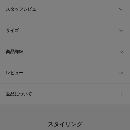
1枚で、楽に素敵に。春先から夏までお任せできるワンピース
ドライタッチなカットソー生地を使用したアイテム。身体のラインを拾いに
スタッフレビュー
くいストレートシルエットと、安心感がある6分袖がポイントです。襟が付
いたデザインなのでどこかきちんとした印象に仕上がっています。隠したい
部分をさり気なくカバーしてくれるスッキリとした袖のカッティングがポイ
レビューはありません。
ント。パターンと素材の相性が考えられた、肩が張らず自然になじむデザイ
サイズ
ンに仕上げました。身幅はゆったりとしていてストレスフリーな着心地も嬉
しいです。
サイズ
肩幅
着丈
身幅
袖丈
【FABRIC】
商品詳細
・カジュアルな中に上品さを感じる程よいハリ
0
63cm
124cm
68.5cm
26cm
・肌離れの良い快適なコットン素材
【POINT】
1
63cm
130cm
68.5cm
26cm
品番
GA26230-2060104
レビュー
とじる
・丈が選べる2サイズ展開
・ボタンの開け具合で抜け感を演出
サイズ
0,1
サイズガイド
【2026 Spring/Summer】【26SS】
トルソーボディーサイズ
返品について
素材
綿100%
総重量 : 約625g
レビュー
とじる
開閉位置 : 上身頃まで
原産国
日本
5.0
※商品画像は、光の当たり具合やパソコンなどの閲覧環境により、実際の色
スタイリング
味と異なって見える場合がございます。予めご了承ください。
洗濯表記
洗濯機洗い可, ドライクリーニング