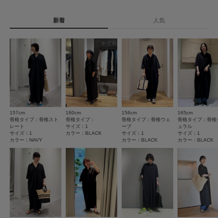
9
※商品の色味の目安は、商品単体の画像をご参照ください。
レビュー件数：
件
詳しい洗濯方法については、商品の品質表示タグを
ご覧ください
▼お気に入り登録のおすすめ▼
新着
人気
★
5
(9)
お気に入り登録された商品は、マイページにて現在の価格情報や在庫状況の
洗濯表示について
確認が可能です。
商品の取り扱いについて
★
4
(0)
お買い物リストの管理にぜひご利用ください。
★
3
(0)
カテゴリ
ワンピース
カットワンピース
素材感
★
2
(0)
透け感 : なし
タイプ
WOMEN
伸縮性 : ややあり
★
1
裏地 : なし
(0)
光沢 : なし
157cm
160cm
156cm
165cm
ポケット : あり
とじる
骨格タイプ：骨格スト
骨格タイプ：
骨格タイプ：骨格ウェ
骨格タイプ：骨格
レート
サイズ：1
ーブ
ュラル
サイズ：1
カラー：BLACK
サイズ：1
サイズ：1
とじる
カラー：NAVY
カラー：BLACK
カラー：BLACK
絞り込み
表示：新しい順
2026.7.25
大好きです
色：NAVY
/
サイズ：0