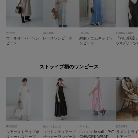
かぐれ
DOORS
ITEMS
Sonny Label
ウールオーバーワン
レースワンピース
綿麻デニムキャミワ
『WEB限定
ピース
ンピース
ツ×プリーツ
ンピース SE
ストライプ柄のワンピース
ROSSO
Sonny Label
かぐれ
DOORS
シアーストライプボ
コットンティアード
maison de soil PAT
ラメストラ
リュームスリーブワ
サッカーワンピース
CHWORK WRAP DR
トアップ