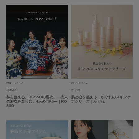
とじる
2026.07.17
2026.07.14
ROSSO
かぐれ
私を整える、ROSSOの浴衣。―大人
肌と心を整える かぐれのスキンケ
の浴衣を楽しむ、4人のTIPS―｜RO
アシリーズ｜かぐれ
SSO