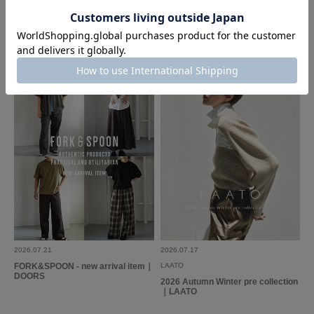
Sonny Label
かぐれ
2026.5.30
The New Season Pre-Order｜2026
上品に着映える 風合い豊かなワード
Fall Collection｜Sonny Label
ローブ｜かぐれ
着やすい！
色：BLACK
/
サイズ：0
no name
足のサイズ:
23.5cm
年代:
30代
性別:
女性
身長:
156～160cm
体型:
ふつう
生地がしっかりしているので、体型を拾わずすごく良かったです！シルエッ
トも可愛い！
参考になった
0
Like!
0
2026.07.21
2026.07.17
もっと見る
FORK&SPOON - new arrival item｜
LAATO
DOORS
2026 Autumn Winter pre collection
｜LAATO