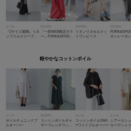
かぐれ
DOORS
DOORS
DOORS
『2サイズ展開』リネ
『一部WEB限定カラ
リネンリヨセルドッ
FORK&SP
ンフリルスリーブワ
ー』FORK&SPOON
トワンピース
ネンレーヨ
ンピース
リネン混プルオー
ワンピース
バーワンピース
軽やかなコットンボイル
かぐれ
DOORS
かぐれ
かぐれ
ボイルチュニックプ
コットンボイルギャ
コットンボイル2WA
シアーカシ
ルオーバー
ザーフレンチワンピ
Yワイドプルオーバー
カーデシャ
ース