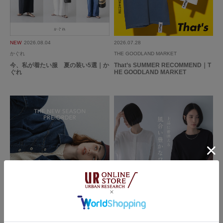
2026.6.1
NEW
2026.08.04
2026.07.28
かぐれ
THE GOODLAND MARKET
ドライタッチ
今、私が着たい服 夏の装い5選｜か
That’s SUMMER RECOMMEND｜T
ぐれ
HE GOODLAND MARKET
色：NAVY
/
サイズ：0
ちー
足のサイズ:
24cm
年代:
50代
性別:
女性
身長:
156～160cm
しっかりした生地ですが、着てみるとひんやりさらっとしています。
156センチでくるぶし上くらいの長さです。
お直しなしでいけそうです。
サイズ展開があるのは嬉しいですね。
参考になった
0
Like!
3
2026.07.24
2026.07.21