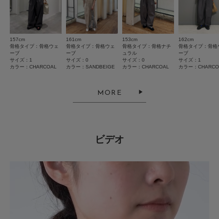
絞り込み
表示：新しい順
現在の選択内容に一致するレビューはありません。
絞り込み条件をクリアまたは変更してください。
157cm
161cm
153cm
162cm
骨格タイプ：骨格ウェ
骨格タイプ：骨格ウェ
骨格タイプ：骨格ナチ
骨格タイプ：骨格
2026.7.11
ーブ
ーブ
ュラル
ーブ
サイズ：1
サイズ：0
サイズ：0
サイズ：1
可愛くて気に入っていましたが…
カラー：CHARCOAL
カラー：SANDBEIGE
カラー：CHARCOAL
カラー：CHARCO
色：SANDBEIGE
/
サイズ：0
MORE
no name
とじる
シーン
:プライベート
サイズ感
:ちょうど良い
使いやすさ
:どちらともいえない
ビデオ
3回目の着用中に、前身頃の比翼に沿った部分の布地が裂けていることに気
づきました。
私の着脱の仕方も悪かったのでしょうが、デザイン的にも力が掛かっていた
のではないかと。
続きを読む
安くはないだけに1シーズン持たなかったのがとても残念です。
参考になった
0
Like!
0