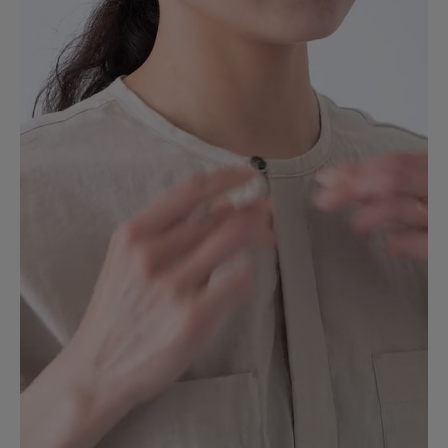
2026.6.29
かわいい！
色：CHARCOAL
/
サイズ：0
no name
低身長ですが、丈の長さも問題なく着れたのが嬉しくてすぐ買いました！
参考になった
2
Like!
0