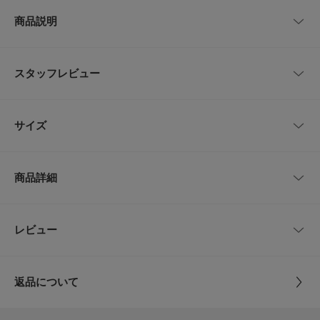
商品説明
洗練されたナチュラルさが大人好みな1枚
簡単にコーディネートが完成するオールインワン。胸元のWポケットデザイ
スタッフレビュー
ンが程よいアクセントに。ゆとりのあるサイズ感のため、こなれたムードか
つ楽な着心地を叶えます。ウエストの紐でブラウジングが可能ですが絞らず
ズルっとルーズなスタイリングもおすすめ。バッグや帽子など小物が映え、
お出かけが楽しくなるアイテム。釦を少し開けると抜け感が表現され、Tシ
■まこ
サイズ
ャツやネックレスをのぞかせる着こなしも素敵ですよ。2サイズご用意した
足のサイズ:
24cm
年代:
20代
性別:
女性
ので、お好みのサイズ感をお楽しみください。
身長:
156～160cm
体型:
ふつう
サイズ
肩幅
総丈
身幅
袖丈
ウエスト
シーン
:プライベート
サイズ感
:ちょうど良い
【FABRIC】
商品詳細
使いやすさ
:良い
・しっとりとした肌触り、優れた耐久性
0
62cm
135cm
67cm
18.5cm
～132cm
・着やすい適度なハリ
【着用カラー/サイズ】
SANDBEIGE
/
0
【POINT】
1
65cm
142cm
70cm
20cm
～138cm
品番
GA26230-2040125
158cmで0サイズを着用すると、丈は足首が隠れるくらいでし
レビュー
・からだの線を拾いにくくリラクシーな雰囲気
た。全体的にゆったりとしたサイズ感で、締め付け感なくリラッ
・短すぎない半袖
クスして着用できます◎
サイズ
0,1
サイズガイド
【2026 Spring/Summer】【26SS】
トルソーボディーサイズ
返品について
オールインワンならではの楽な着心地で、体のラインを拾いにく
素材
綿100%
総重量 : 約330g
く自然に体型カバーしてくれるのも嬉しいポイントです！
レビュー
とじる