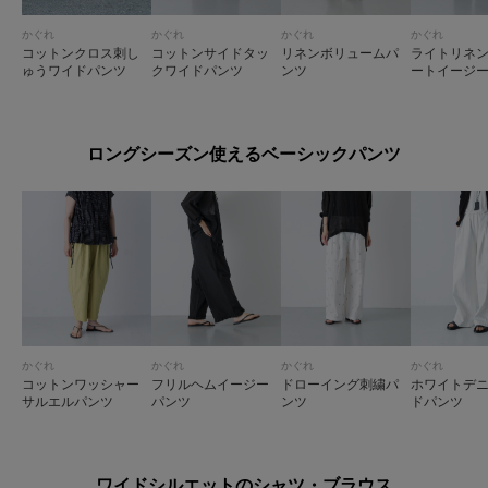
かぐれ
かぐれ
かぐれ
かぐれ
コットンクロス刺し
コットンサイドタッ
リネンボリュームパ
ライトリネ
ゅうワイドパンツ
クワイドパンツ
ンツ
ートイージ
ロングシーズン使えるベーシックパンツ
かぐれ
かぐれ
かぐれ
かぐれ
コットンワッシャー
フリルヘムイージー
ドローイング刺繍パ
ホワイトデ
サルエルパンツ
パンツ
ンツ
ドパンツ
ワイドシルエットのシャツ・ブラウス