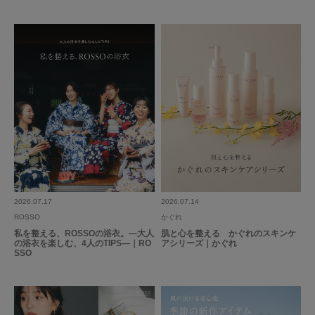
2026.07.17
2026.07.14
ROSSO
かぐれ
私を整える、ROSSOの浴衣。―大人
肌と心を整える かぐれのスキンケ
の浴衣を楽しむ、4人のTIPS―｜RO
アシリーズ｜かぐれ
SSO