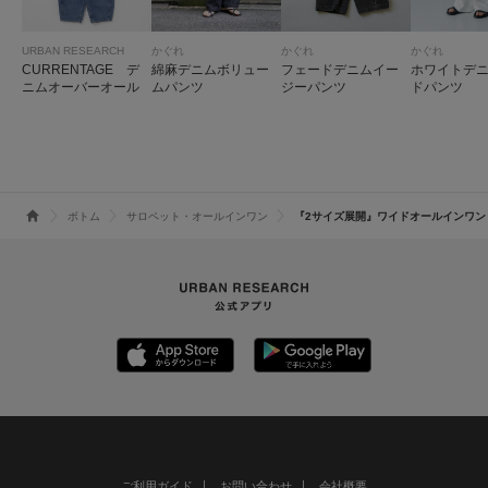
URBAN RESEARCH
かぐれ
かぐれ
かぐれ
CURRENTAGE デ
綿麻デニムボリュー
フェードデニムイー
ホワイトデ
ニムオーバーオール
ムパンツ
ジーパンツ
ドパンツ
ボトム
サロペット・オールインワン
『2サイズ展開』ワイドオールインワン
ご利用ガイド
お問い合わせ
会社概要