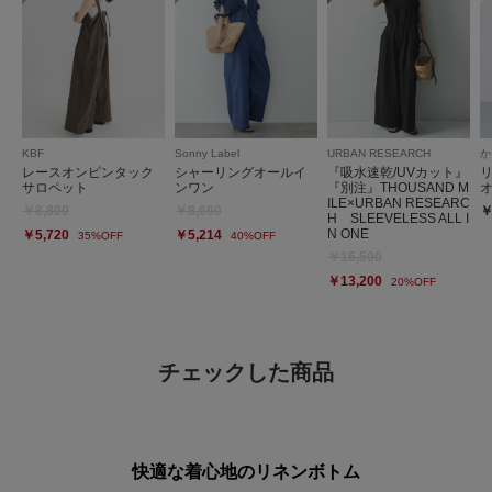
KBF
Sonny Label
URBAN RESEARCH
か
レースオンピンタック
シャーリングオールイ
『吸水速乾/UVカット』
サロペット
ンワン
『別注』THOUSAND M
ILE×URBAN RESEARC
￥8,800
￥8,690
￥
H SLEEVELESS ALL I
N ONE
￥5,720
￥5,214
35%OFF
40%OFF
￥16,500
￥13,200
20%OFF
チェックした商品
快適な着心地のリネンボトム