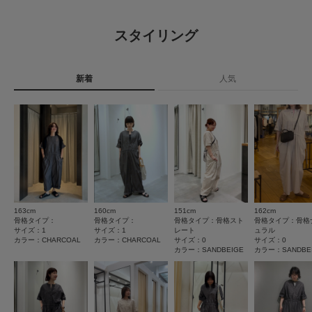
※商品画像は、光の当たり具合やパソコンなどの閲覧環境により、実際の色
ウエストは絞ってメリハリのあるシルエットにしたり、そのまま
原産国
中国
味と異なって見える場合がございます。予めご了承ください。
3.5
ラフに着たりと、気分に合わせて着こなしを楽しめます。丈が気
※商品の色味の目安は、商品単体の画像をご参照ください。
スタイリング
になる方はロールアップしていただくのもおすすめです♪
洗濯表記
洗濯機洗い可, ドライクリーニング
2
▼お気に入り登録のおすすめ▼
レビュー件数：
件
詳しい洗濯方法については、商品の品質表示タグを
お気に入り登録された商品は、マイページにて現在の価格情報や在庫状況の
首元は程よく開いているので、すっきりとした印象で着用できま
ご覧ください
確認が可能です。
新着
人気
した。袖丈も長めで、二の腕まわりをしっかりカバーしてくれる
★
5
(1)
お買い物リストの管理にぜひご利用ください。
洗濯表示について
のが嬉しかったです！
商品の取り扱いについて
★
4
(0)
素材感
シンプルなデザインですが、フロントの大きめポケットがアクセ
★
3
ントになっていて一枚でサマになります◎
(0)
カテゴリ
ボトム
サロペット・オールインワン
透け感 : ややあり(SANDBEIGE)
伸縮性 : なし
★
2
(1)
裏地 : なし
今回はSANDBEIGEを着用しました。合わせやすいナチュラルな
タイプ
WOMEN
光沢 : なし
カラーですが、光の当たり方によってはやや透け感が気になる場
★
1
ポケット : あり
(0)
合があるので、インナーを合わせていただくと安心です。
163cm
160cm
151cm
162cm
とじる
サイズ感
骨格タイプ：
骨格タイプ：
骨格タイプ：骨格スト
骨格タイプ：骨格
とじる
薄手の綿素材でやわらかく、肌触りもとても良かったです。涼し
サイズ：1
サイズ：1
レート
ュラル
小さい
大きい
カラー：CHARCOAL
カラー：CHARCOAL
サイズ：0
サイズ：0
く着られるので、これからの暑い季節にたくさん活躍してくれそ
カラー：SANDBEIGE
カラー：SANDBE
使いやすさ
うな一枚でした♪
悪い
良い
レビューはありません。