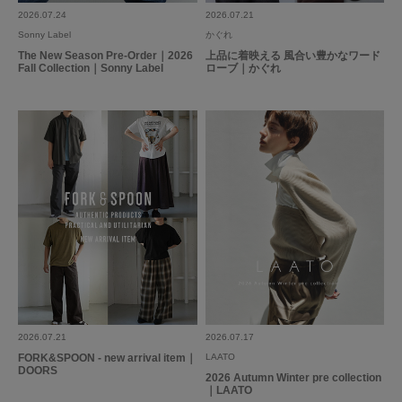
2026.07.24
2026.07.21
Sonny Label
かぐれ
The New Season Pre-Order｜2026
上品に着映える 風合い豊かなワード
Fall Collection｜Sonny Label
ローブ｜かぐれ
2026.07.21
2026.07.17
FORK&SPOON - new arrival item｜
LAATO
DOORS
2026 Autumn Winter pre collection
｜LAATO