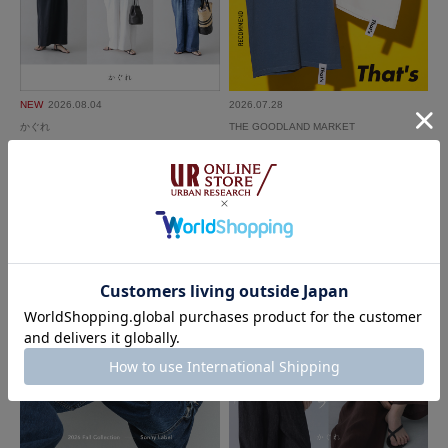
NEW
2026.08.04
2026.07.28
かぐれ
THE GOODLAND MARKET
今、私が着たい服 夏の装い5選｜か
That’s SUMMER RECOMMEND｜T
ぐれ
HE GOODLAND MARKET