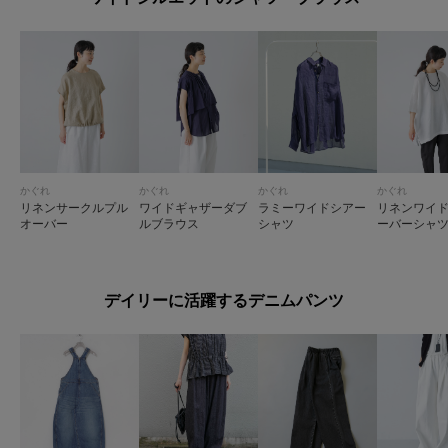
かぐれ
かぐれ
かぐれ
かぐれ
リネンサークルプル
ワイドギャザーダブ
ラミーワイドシアー
リネンワイ
オーバー
ルブラウス
シャツ
ーバーシャ
デイリーに活躍するデニムパンツ