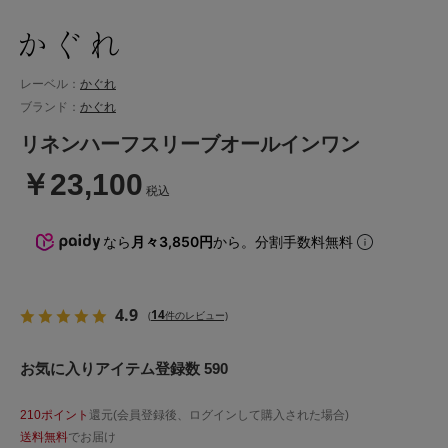
レーベル：
かぐれ
ブランド：
かぐれ
リネンハーフスリーブオールインワン
￥23,100
税込
なら
月々3,850円
から。分割手数料無料
4.9
14
(
件のレビュー)
お気に入りアイテム登録数 590
210ポイント
還元(会員登録後、ログインして購入された場合)
送料無料
でお届け