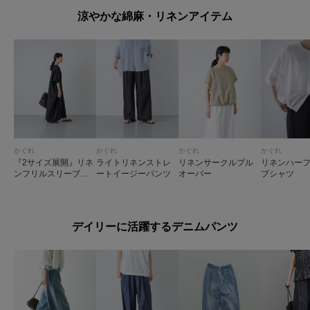
涼やかな綿麻・リネンアイテム
かぐれ
かぐれ
かぐれ
かぐれ
『2サイズ展開』リネ
ライトリネンストレ
リネンサークルプル
リネンハー
ンフリルスリーブワ
ートイージーパンツ
オーバー
ブシャツ
ンピース
デイリーに活躍するデニムパンツ