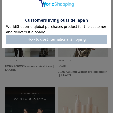
2026.07.21
2026.07.17
FORK&SPOON - new arrival item｜
LAATO
DOORS
2026 Autumn Winter pre collection
｜LAATO