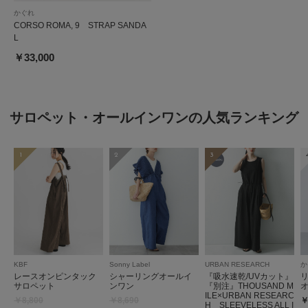
かぐれ
CORSO ROMA, 9 STRAP SANDA
L
￥33,000
サロペット・オールインワンの人気ランキング
1
2
3
KBF
Sonny Label
URBAN RESEARCH
か
レースオンピンタック
シャーリングオールイ
『吸水速乾/UVカット』
サロペット
ンワン
『別注』THOUSAND M
ILE×URBAN RESEARC
￥8,800
￥8,690
￥
H SLEEVELESS ALL I