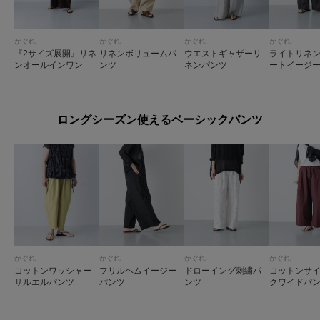
かぐれ
かぐれ
かぐれ
かぐれ
『2サイズ展開』リネ
リネンボリュームパ
ウエストギャザーリ
ライトリネ
ンオールインワン
ンツ
ネンパンツ
ートイージ
ロングシーズン使えるベーシックパンツ
かぐれ
かぐれ
かぐれ
かぐれ
コットンワッシャー
フリルヘムイージー
ドローイング刺繍パ
コットンサ
サルエルパンツ
パンツ
ンツ
クワイドパ