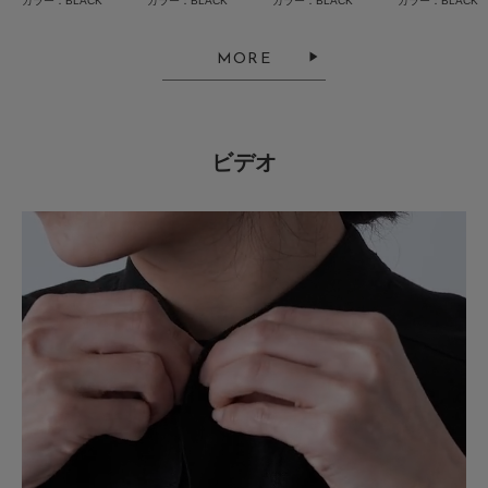
シルエットがかわいい
カラー：BLACK
カラー：BLACK
カラー：BLACK
カラー：BLACK
色：BLACK
/
サイズ：Free
MORE
no name
ビデオ
毎年チェックしているかぐれのハーフスリーブオールイン。今年ももちろん
試着し、やっぱりかわいいので買ってしまいました。
参考になった
0
Like!
0
2026.7.31
着てみるとさらにかわいい
色：CHARCOAL
/
サイズ：Free
no name