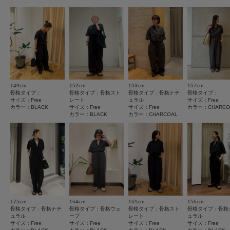
素材感
商品の取り扱いについて
★
4
(1)
透け感 : なし
★
3
(0)
カテゴリ
ボトム
サロペット・オールインワン
伸縮性 : なし
裏地 : なし
★
2
(0)
光沢 : なし
タイプ
WOMEN
ポケット : あり
★
1
(0)
とじる
149cm
152cm
153cm
157cm
とじる
サイズ感
骨格タイプ：
骨格タイプ：骨格スト
骨格タイプ：骨格ナチ
骨格タイプ：
サイズ：Free
レート
ュラル
サイズ：Free
小さい
大きい
カラー：BLACK
サイズ：Free
サイズ：Free
カラー：CHARCO
カラー：BLACK
カラー：CHARCOAL
使いやすさ
悪い
良い
絞り込み
表示：新しい順
175cm
164cm
161cm
156cm
骨格タイプ：骨格ナチ
骨格タイプ：骨格ウェ
骨格タイプ：骨格スト
骨格タイプ：骨格
2026.7.31
ュラル
ーブ
レート
ュラル
サイズ：Free
サイズ：Free
サイズ：Free
サイズ：Free