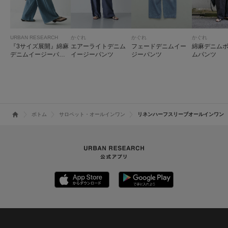
URBAN RESEARCH
かぐれ
かぐれ
かぐれ
『3サイズ展開』綿麻
エアーライトデニム
フェードデニムイー
綿麻デニム
デニムイージーパン
イージーパンツ
ジーパンツ
ムパンツ
ツ
ボトム
サロペット・オールインワン
リネンハーフスリーブオールインワン