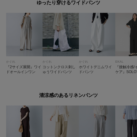
ゆったり穿けるワイドパンツ
かぐれ
かぐれ
かぐれ
EKAL
『2サイズ展開』ワイ
コットンクロス刺し
ホワイトデニムワイ
『接触冷感/
ドオールインワン
ゅうワイドパンツ
ドパンツ
ケア』SOLO
イドサロペ
清涼感のあるリネンパンツ