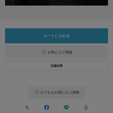
前をいっぱい開けて着て中のインナーの色で遊んでます。
参考になった
0
Like!
0
カートに入れる
2026.7.10
いい感じ
お気に入り登録
色：CHARCOAL
/
サイズ：Free
しろくま
足のサイズ:
25cm
身長:
166～170cm
シーン
:プライベート
サイズ感
:大きい
使いやすさ
:良い
高身長なのでオールインワンを着ると長さにゆとりがないことが多かったの
ですが、こちらは違いました！ウェストも絞っても上半身にゆとりがある
かぐれをお気に入り登録
し、丈もロールアップできるくらい長いです。色は散々悩んで、店舗スタッ
フさんに着こなしやアクセサリーなどのアドバイスをもらってcharcoalにし
続きを読む
ました。私の手持ちのインナーやアクセサリーに合わせやすくてcharcoalを
選んで正解でした♪