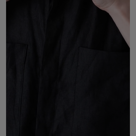
毎年チェックしているかぐれのハーフスリーブオールイン。今年ももちろん
試着し、やっぱりかわいいので買ってしまいました。
参考になった
0
Like!
0
2026.7.20
カッコいい！
色：CHARCOAL
/
サイズ：Free
さる
足のサイズ:
24cm
年代:
50代
性別:
女性
身長:
171～175cm
体型:
ふつう
シーン
:プライベート
サイズ感
:ちょうど良い
使いやすさ
:良い
いつも丈が短くなって着たいけど着れなかったけど
コレはピッタリでした。