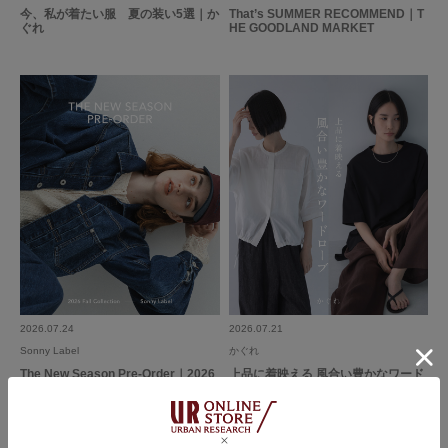
違和感なく着ることができました
参考になった
0
Like!
1
今、私が着たい服 夏の装い5選｜か
That’s SUMMER RECOMMEND｜T
ぐれ
HE GOODLAND MARKET
もっと見る
とじる
2026.07.24
2026.07.21
Sonny Label
かぐれ
The New Season Pre-Order｜2026
上品に着映える 風合い豊かなワード
Fall Collection｜Sonny Label
ローブ｜かぐれ