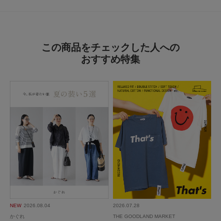
参考になった
0
Like!
0
この商品をチェックした人への
2026.7.6
おすすめ特集
背の高いワタシでも
色：CHARCOAL
/
サイズ：Free
たかこ
足のサイズ:
25cm
年代:
50代
お子様の身長:
140cm～
性別:
女性
身長:
171～175cm
体型:
大柄
シーン
:プライベート
サイズ感
:ちょうど良い
使いやすさ
:良い
身長170センチのわたしでもロールアップせず着て丈が短くなる事もなくと
てもいい感じでした。
着こなし方によってはロールアップしても
とても素敵です。
続きを読む
オールインワンはカジュアルになりがちですが
NEW
2026.08.04
2026.07.28
シンプルで素材もリネンなので50歳後半の私でも
かぐれ
THE GOODLAND MARKET