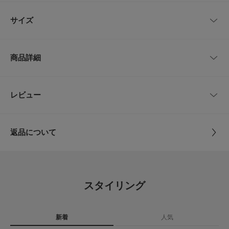
り、紐を絞らずルーズにすとんと着ていただくのも◎バッグや帽子など小物
レビューはありません。
が映え、お出かけが楽しくなるアイテム。釦を少し開けると抜け感が表現さ
サイズ
れ、Tシャツやネックレスをのぞかせる着こなしも素敵ですよ。
【FABRIC】
サイズ
肩幅
着丈
身幅
袖丈
ウエスト
・経年変化を楽しめるくったりとした上品なリネン素材
商品詳細
・肌離れが良くさらりとしたタッチ
Free
56cm
150cm
58cm
24cm
～108cm
【POINT】
・からだの線を拾いにくくリラクシーな雰囲気
品番
GA26230-2040120
レビュー
サイズガイド
とじる
・肘が隠れる袖は日差しが気になる季節でも安心
トルソーボディーサイズ
サイズ
Free
【2026 Spring/Summer】【26SS】
とじる
返品について
総重量 : 約475g
素材
リネン100%
レビュー
※商品画像は、光の当たり具合やパソコンなどの閲覧環境により、実際の色
味と異なって見える場合がございます。予めご了承ください。
原産国
中国
※商品の色味の目安は、商品単体の画像をご参照ください。
4.9
スタイリング
▼お気に入り登録のおすすめ▼
洗濯表記
洗濯機洗い可, ドライクリーニング
14
お気に入り登録された商品は、マイページにて現在の価格情報や在庫状況の
レビュー件数：
件
詳しい洗濯方法については、商品の品質表示タグを
確認が可能です。
ご覧ください
お買い物リストの管理にぜひご利用ください。
新着
人気
★
5
(13)
洗濯表示について