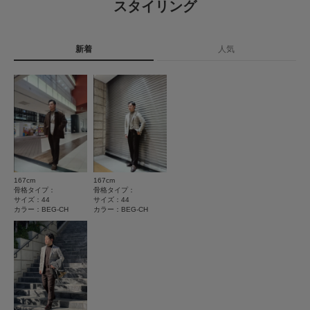
スタイリング
▼お気に入り登録のおすすめ▼
とじる
1
お気に入り登録商品は、マイページにて現在の価格情報や在庫状況の確認が
レビュー件数：
件
洗濯表記
ドライクリーニング ※詳しい洗濯方法について
可能です。
は、商品の品質表示タグをご覧ください
お買い物リストの管理に是非ご利用下さい。
新着
人気
詳しい洗濯方法については、商品の品質表示タグを
★
5
(1)
ご覧ください
素材感
★
4
(0)
洗濯表示について
透け感 : なし
商品の取り扱いについて
★
3
(0)
伸縮性 : なし
裏地 : あり
★
2
カテゴリ
アウター
テーラードジャケット
(0)
光沢 : なし
ポケット : あり
★
1
(0)
タイプ
MEN
とじる
167cm
167cm
サイズ感
骨格タイプ：
骨格タイプ：
サイズ：44
サイズ：44
小さい
大きい
カラー：BEG-CH
カラー：BEG-CH
とじる
使いやすさ
悪い
良い
重さ
軽い
重い