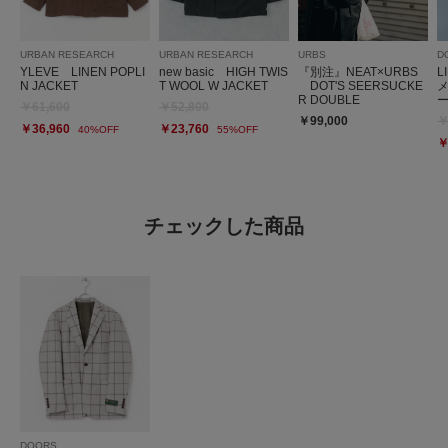
URBAN RESEARCH
URBAN RESEARCH
URBS
D
YLEVE LINEN POPLI
new basic HIGH TWIS
『別注』NEAT×URBS
L
N JACKET
T WOOL W JACKET
DOT'S SEERSUCKE
R DOUBLE
￥61,600
￥52,800
￥99,000
￥
￥36,960
￥23,760
40%OFF
55%OFF
￥
チェックした商品
DOORS