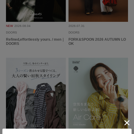
NEW
2026.08.04
2026.07.31
DOORS
DOORS
Refined,effortlessly yours. / men｜
FORK&SPOON 2026 AUTUMN LO
DOORS
OK
2026.07.28
2026.07.24