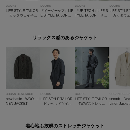
DOORS
DOORS
DOORS
DOORS
LIFE STYLE TAILOR
『イージーケア』LIF
『UR TECH』LIFE S
LIFE STYLE
カッタウェイ半袖
E STYLE TAILOR
TYLE TAILOR サマ
カッタウェ
プルオーバー
タブカラーオックス
シェア ドレスTシャ
子半袖プル
シャツ
ツ
リラックス感のあるジャケット
URBAN RESEARCH
DOORS
DOORS
URBAN RESE
new basic WOOL LI
LIFE STYLE TAILOR
LIFE STYLE TAILOR
semoh Dea
NEN JACKET
ピンヘッドツイル
4WAYストレッチ
Linen Jacket
ストレッチWジャケ
ツイルコンフォータ
ット
ブルジャケット
着心地も抜群のストレッチジャケット