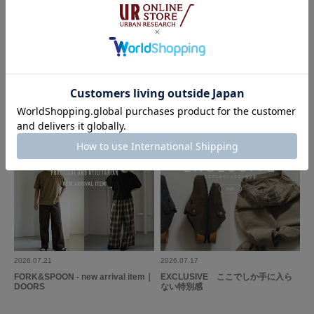
DOORS
DOORS
3シーズン着まわせる服でつくる、大
UR TECH Air Care Brand Ambass
人の賢い初秋スタイリング｜DOOR
ador SAWA NIMURA｜DOORS
S
2026.07.21
2026.07.17
FORK&SPOON - new arrival item｜
EXCLUSIVE ここでしか手に入ら
DOORS
ない特別感