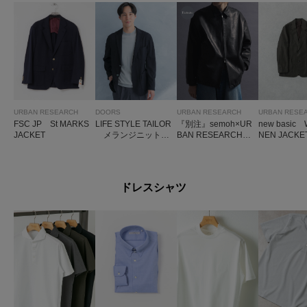
URBAN RESEARCH
DOORS
URBAN RESEARCH
URBAN RESE
FSC JP St MARKS
LIFE STYLE TAILOR
『別注』semoh×UR
new basic 
JACKET
メランジニットイ
BAN RESEARCH
NEN JACKE
ージージャケット
Horse Leather Jacket
ドレスシャツ