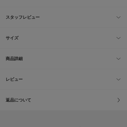
絶妙なカラーミックス感が特徴のジャケットはウール、カシミヤ、シルクの
高品質原料を軽くソフトでしなやかに仕上げた生地を使用。
スタッフレビュー
ロロピアーナならではの高品質原料を用いた着心地の良さ、上質感を実感で
きる上品なジャケットです。
レビューはありません。
・フロント2ボタン
サイズ
・総裏地仕様
・パッチポケット
・サイドベンツ
サイズ
肩幅
着丈
身幅
袖丈
商品詳細
【LIFE STYLE TAILOR / ライフスタイルテイラー】
44
42cm
68cm
50.5cm
59cm
「LIFE STYLE TAILOR」は私たちが提案する暮らしの新たなエッセンスと
してスタートしたドレスラインです。
日々の暮らしの一部であるビジネスライフにおいても、私たちURBAN RES
46
43cm
70cm
52cm
60.5cm
品番
DTA7-18L523
レビュー
とじる
EARCH DOORSが“仕立て役”を担いたいという想いから名付けました。
48
44cm
72cm
53.5cm
62cm
サイズ
44,46,48,50
【2025 Autumn/Winter】【25AW】
返品について
50
45cm
74cm
55cm
63.5cm
総重量 : 約540g
素材
表地 : 毛86% シルク10% カシミヤ4%
レビュー
裏地 : キュプラ100%
※商品画像は、光の当たり具合やパソコンなどの閲覧環境により、実際の色
サイズガイド
味と異なって見える場合がございます。予めご了承ください。
トルソーボディーサイズ
※商品の色味の目安は、商品単体の画像をご参照ください。
5.0
原産国
中国