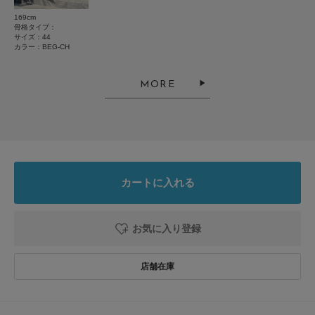
169cm
絞り込み
表示：新しい順
骨格タイプ：
サイズ：44
カラー：BEG-CH
2026.3.6
MORE
ロロ・ピアーナ生地のジャケット
色：BEG-CH
/
サイズ：48
鹿
年代:
30代
足のサイズ:
25.5cm
身長:
171～175cm
体型:
大柄
シーン
:プライベート,仕事
サイズ感
:ちょうど良い
カートに入れる
使いやすさ
:良い
重さ
:どちらともいえない
ロロ・ピアーナ生地のジャケットでコスパが大変良い。
お気に入り登録
縫製も悪くなく満足。
参考になった
0
Like!
0