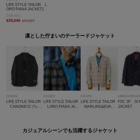
LIFE STYLE TAILOR L
ORO PIANA JACKET1
¥48,400
¥29,040
40%OFF
凛とした佇まいのテーラードジャケット
DOORS
DOORS
DOORS
URBAN RESE
LIFE STYLE TAILOR
LIFE STYLE TAILOR
LIFE STYLE TAILOR
FSC JP St
CANONICO ブレザ
LORO PIANA JAC
MARLING&EVANS
JACKET
ー
KET2
JACKET
カジュアルシーンでも活躍するジャケット