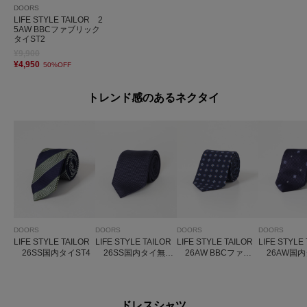
DOORS
LIFE STYLE TAILOR 2
5AW BBCファブリック
タイST2
¥9,900
¥4,950
50%OFF
トレンド感のあるネクタイ
DOORS
DOORS
DOORS
DOORS
LIFE STYLE TAILOR
LIFE STYLE TAILOR
LIFE STYLE TAILOR
LIFE STYLE
26SS国内タイST4
26SS国内タイ無地
26AW BBCファブ
26AW国内
2
リックタイ 小紋1
紋ST1
ドレスシャツ