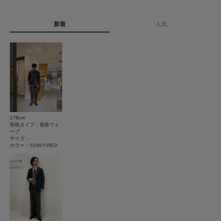
とじる
1
レビュー件数：
件
タイプ
MEN
新着
人気
★
5
(1)
★
4
(0)
とじる
★
3
(0)
★
2
(0)
★
1
(0)
178cm
使いやすさ
骨格タイプ：骨格ウェ
ーブ
悪い
良い
サイズ：-
カラー：01NVY-RED
絞り込み
表示：新しい順
2025.12.1