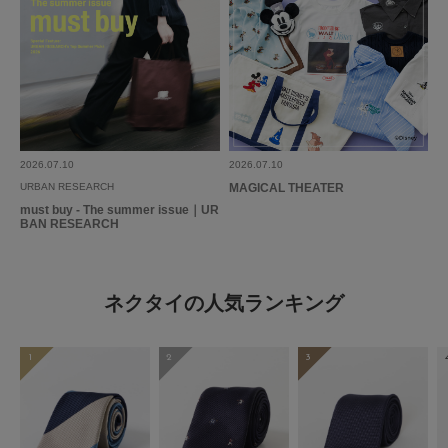
2026.07.10
2026.07.10
URBAN RESEARCH
MAGICAL THEATER
must buy - The summer issue｜UR
BAN RESEARCH
ネクタイの人気ランキング
1
2
3