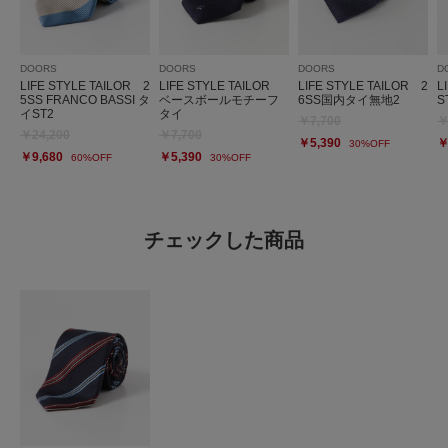
DOORS
DOORS
DOORS
D
LIFE STYLE TAILOR 2
LIFE STYLE TAILOR
LIFE STYLE TAILOR 2
L
5SS FRANCO BASSI タ
ベースボールモチーフ
6SS国内タイ無地2
S
イST2
タイ
￥7,700
￥
￥24,200
￥7,700
￥5,390
￥
30%OFF
￥9,680
￥5,390
60%OFF
30%OFF
チェックした商品