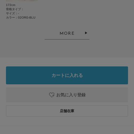
172cm
ネクタイ
骨格タイプ：
サイズ：-
カラー：02ORG-BLU
色：01NVY-RED
/
サイズ：-
イクスピアリ
年代:
60代
足のサイズ:
24cm
性別:
女性
MORE
身長:
156～160cm
体型:
ふつう
使いやすさ
:良い
カートに入れる
主人が気に入って購入しました。斜めのストライプですが、細いゴールドの
お気に入り登録
ラインがストライプを引き立て華やかに見えます。
参考になった
0
Like!
0