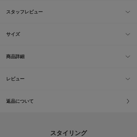
BBC JACQUARD社の生地を使用し、国内縫製で作られたネクタイです。
イタリアらしさを感じる発色の良い糸で織られたストライプ柄はVゾーンに
スタッフレビュー
華やかさを加えてくれます。
Vゾーンのアクセントとしてスーツスタイルからジャケットスタイルまで幅
広く活躍します。
レビューはありません。
プレゼントにもオススメです。
サイズ
【LIFE STYLE TAILOR / ライフスタイルテイラー】
「LIFE STYLE TAILOR」は私たちが提案する暮らしの新たなエッセンスと
サイズ
全長
最大幅
してスタートしたドレスラインです。
商品詳細
日々の暮らしの一部であるビジネスライフにおいても、私たちURBAN RES
-
146cm
7.5cm
EARCH DOORSが“仕立て役”を担いたいという想いから名付けました。
【2025 Autumn/Winter】【25AW】
品番
DTA6-1VL931
レビュー
サイズガイド
とじる
トルソーボディーサイズ
※商品画像は、光の当たり具合やパソコンなどの閲覧環境により、実際の色
サイズ
-
味と異なって見える場合がございます。予めご了承ください。
※商品の色味の目安は、商品単体の画像をご参照ください。
とじる
返品について
素材
シルク100%
▼お気に入り登録のおすすめ▼
レビュー
お気に入り登録商品は、マイページにて現在の価格情報や在庫状況の確認が
可能です。
原産国
日本
お買い物リストの管理に是非ご利用下さい。
5.0
スタイリング
カテゴリ
ドレスライン
ネクタイ