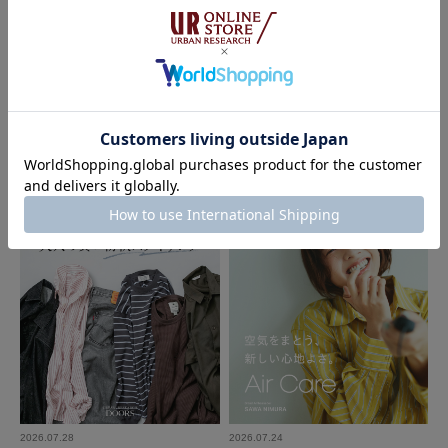
NEW
2026.08.04
2026.07.31
DOORS
DOORS
Refined,effortlessly yours. / men｜
FORK&SPOON 2026 AUTUMN LO
DOORS
OK
2026.07.28
2026.07.24