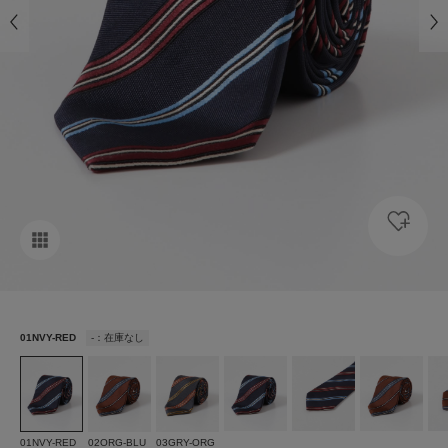
01NVY-RED
-：在庫なし
01NVY-RED
02ORG-BLU
03GRY-ORG