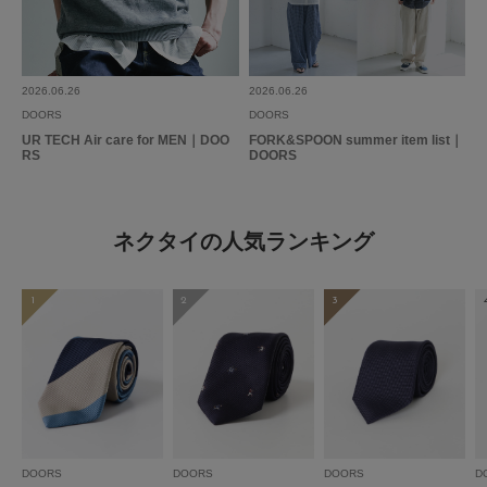
2026.06.26
2026.06.26
DOORS
DOORS
UR TECH Air care for MEN｜DOO
FORK&SPOON summer item list｜
RS
DOORS
ネクタイの人気ランキング
1
2
3
DOORS
DOORS
DOORS
D