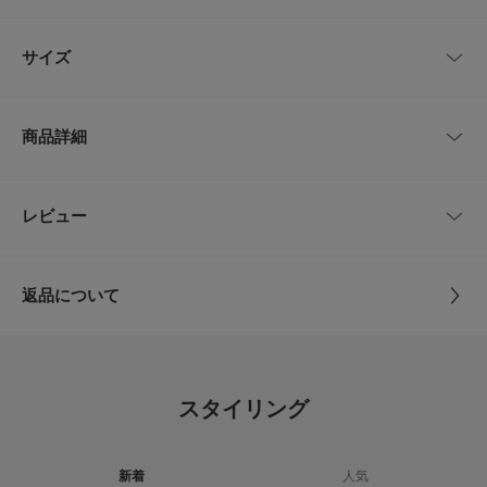
ーンまで幅広いシーンで合わせられます。
プレゼントにもオススメです。
レビューはありません。
サイズ
【LIFE STYLE TAILOR / ライフスタイルテイラー】
「LIFE STYLE TAILOR」は私たちが提案する暮らしの新たなエッセンスと
してスタートしたドレスラインです。
サイズ
全長
最大幅
日々の暮らしの一部であるビジネスライフにおいても、私たちURBAN RES
商品詳細
EARCH DOORSが“仕立て役”を担いたいという想いから名付けました。
-
145cm
7.5cm
【2026 Spring/Summer】【26SS】
品番
DT26110-1150104
レビュー
サイズガイド
とじる
※商品画像は、光の当たり具合やパソコンなどの閲覧環境により、実際の色
トルソーボディーサイズ
味と異なって見える場合がございます。予めご了承ください。
サイズ
-
※商品の色味の目安は、商品単体の画像をご参照ください。
とじる
返品について
▼お気に入り登録のおすすめ▼
素材
シルク100%
お気に入り登録された商品は、マイページにて現在の価格情報や在庫状況の
レビュー
確認が可能です。
お買い物リストの管理にぜひご利用ください。
原産国
日本
0.0
スタイリング
とじる
カテゴリ
ドレスライン
ネクタイ
0
レビュー件数：
件
タイプ
MEN
新着
人気