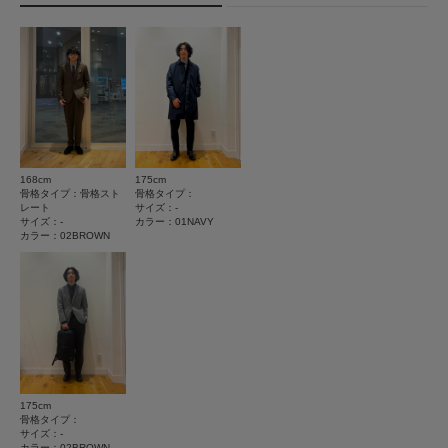
★
5
(0)
★
4
(0)
とじる
★
3
(0)
★
2
(0)
★
1
(0)
168cm
175cm
骨格タイプ：骨格スト
骨格タイプ：
レート
サイズ：-
サイズ：-
カラー：01NAVY
レビューはありません。
カラー：02BROWN
とじる
175cm
骨格タイプ：
サイズ：-
カラー：02BROWN