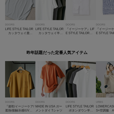
DOORS
DOORS
DOORS
DOORS
LIFE STYLE TAILOR
LIFE STYLE TAILOR
『イージーケア』LIF
『イージーケ
カッタウェイ鹿の
カッタウェイ半袖
E STYLE TAILOR
E STYLE T
子半袖プルオーバー
プルオーバー
マルチスペック CLA
セミワイド
SSIC OX BDシャツ
シャツ
昨年話題だった定番人気アイテム
DOORS
DOORS
DOORS
URBS
『速乾/イージーケア/
MADE IN USA ガー
LIFE STYLE TAILOR
LOWERCAS
遮熱/接触冷感/UVカ
メントダイ Tシャツ
ボタンダウン半袖
S×空調服 A