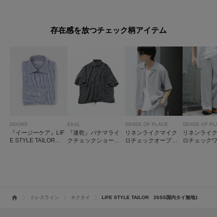
ット』マルチスペッ
プルオーバー
LING VEST
ク ポンチ ショートス
リーブ Tシャツ
存在感を放つチェック柄アイテム
DOORS
EKAL
SENSE OF PLACE
SENSE OF PL
『イージーケア』LIF
『速乾』パナマライ
リネンライクマイク
リネンライ
E STYLE TAILOR
クチェックショート
ロチェックオープン
ロチェック
セミワイドチェック
スリーブシャツ
カラーシャツ
ラックス
シャツ
ドレスライン
ネクタイ
LIFE STYLE TAILOR 26SS国内タイ無地1