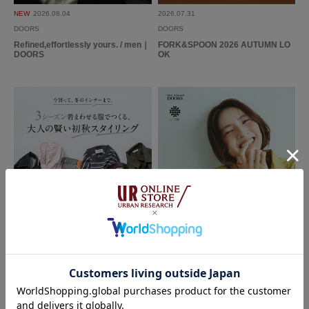
NEW
2026.08.04
2026.07.31
DOORS
DOORS
Refined,effortlessly yours. / men｜
FORK&SPOON 2026 AUTUMN LO
DOORS
OK
2026.07.28
2026.07.24
DOORS
DOORS
3シーズン着まわせる服でつくる、大
UR TECH Air Care Brand Ambass
人の賢い初秋スタイリング｜DOOR
ador SAWA NIMURA｜DOORS