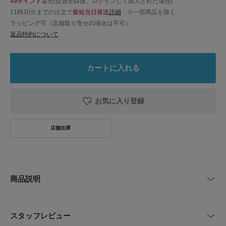
49ポイント
還元(会員登録後、ログインして購入された場合)
11時30分までの注文で
最短当日発送
詳細
※一部商品を除く
ラッピング可（店舗取り寄せの場合は不可）
返品特約について
カートに入れる
お気に入り登録
商品説明
国内生地・国内縫製で作られたネクタイです。
ソリッドのネクタイはシャツの柄を問わずコーディネートでき、ビジネスで
スタッフレビュー
のスーツスタイルからジャケットスタイル、ブライダルなどのパーティーシ