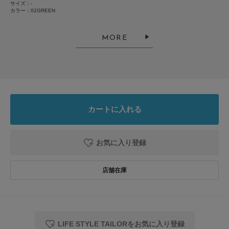
アクセント
サイズ：-
カラー：02GREEN
色：03GRAY
/
サイズ：-
はい
MORE
足のサイズ:
26.5cm
年代:
20代
性別:
男性
身長:
166～170cm
体型:
ふつう
細かいお花の柄がアクセントになり気に入っています。他の色も購入しまし
た。
カートに入れる
参考になった
0
Like!
0
お気に入り登録
2025.12.26
贈り物として
色：02GREEN
/
サイズ：-
no name
年代:
30代
足のサイズ:
24.5cm
性別:
女性
LIFE STYLE TAILORをお気に入り登録
お子様の身長:
～100cm
身長:
156～160cm
体型:
ふつう