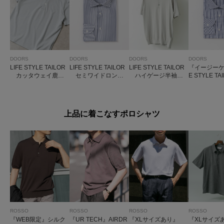
DOORS
DOORS
DOORS
DOORS
LIFE STYLE TAILOR
LIFE STYLE TAILOR
LIFE STYLE TAILOR
『イージーケ
カッタウェイ鹿の
セミワイドロンド
ハイゲージ半袖ニ
E STYLE T
子半袖プルオーバー
ンストライプシャツ
ットポロシャツ
セミワイド
シャツ
上品に着こなすポロシャツ
ROSSO
ROSSO
ROSSO
ROSSO
『WEB限定』シルク
『UR TECH』AIRDR
『XLサイズあり』
『XLサイズ