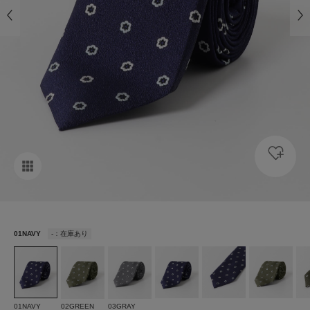
01NAVY
-：在庫あり
01NAVY
02GREEN
03GRAY