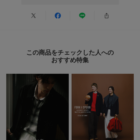
使いやすさ
:良い
主人への贈り物として購入しました。ネイビーのシャツによく似合ってい
て、ネクタイの効果で穏やかで知的に見えます。小紋のサイズが少し大きめ
かと思いましたが、かえって可愛いです。主人も喜んでくれて、とても良い
ものを贈ることができました。
この商品をチェックした人への
参考になった
0
Like!
0
おすすめ特集
とじる