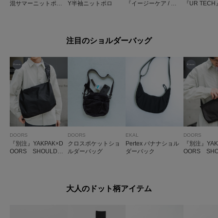
混サマーニットポロ
Y半袖ニットポロ
『イージーケア / 接
『UR TEC
シャツ
触冷感 / 速乾』ハイ
防止ポロシ
パフォーマンスコン
フォートポロシャツ
注目のショルダーバッグ
DOORS
DOORS
EKAL
DOORS
『別注』YAKPAK×D
クロスポケットショ
Pertex バナナショル
『別注』YAK
OORS SHOULDER
ルダーバッグ
ダーバック
OORS SHO
BAG M
BAG S
大人のドット柄アイテム