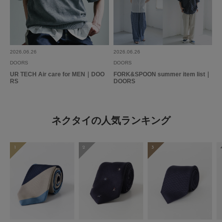
2026.06.26
2026.06.26
DOORS
DOORS
UR TECH Air care for MEN｜DOO
FORK&SPOON summer item list｜
RS
DOORS
ネクタイの人気ランキング
1
2
3