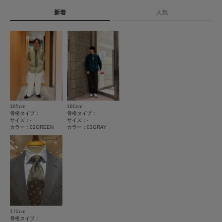
タイプ
MEN
新着
人気
★
5
(2)
★
4
(0)
とじる
★
3
(0)
★
2
(0)
★
1
(0)
165cm
180cm
使いやすさ
骨格タイプ：
骨格タイプ：
サイズ：-
サイズ：-
悪い
良い
カラー：02GREEN
カラー：03GRAY
絞り込み
表示：新しい順
2026.4.7
172cm
骨格タイプ：