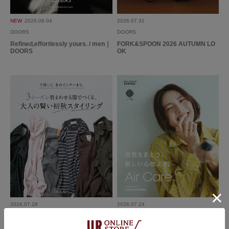
NEW
2026.08.04
2026.07.31
DOORS
DOORS
Refined,effortlessly yours. / men｜
FORK&SPOON 2026 AUTUMN LO
DOORS
OK
2026.07.28
2026.07.24
DOORS
DOORS
3シーズン着まわせる服でつくる、大
UR TECH Air Care Brand Ambass