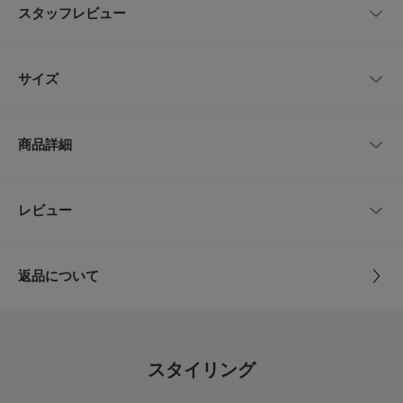
やや小ぶりな小紋柄は知的や控えめという印象を与えてくれます。
スタッフレビュー
ややかっちりとしたスーツスタイルからジャケットスタイルまで幅広く活躍
します。
プレゼントにもオススメです。
レビューはありません。
サイズ
【LIFE STYLE TAILOR / ライフスタイルテイラー】
「LIFE STYLE TAILOR」は私たちが提案する暮らしの新たなエッセンスと
してスタートしたドレスラインです。
サイズ
全長
最大幅
日々の暮らしの一部であるビジネスライフにおいても、私たちURBAN RES
商品詳細
EARCH DOORSが“仕立て役”を担いたいという想いから名付けました。
-
146cm
8cm
【2026 Spring/Summer】【26SS】
品番
DT26110-1150103
レビュー
サイズガイド
とじる
※商品画像は、光の当たり具合やパソコンなどの閲覧環境により、実際の色
トルソーボディーサイズ
味と異なって見える場合がございます。予めご了承ください。
サイズ
-
※商品の色味の目安は、商品単体の画像をご参照ください。
とじる
返品について
▼お気に入り登録のおすすめ▼
素材
シルク100%
お気に入り登録された商品は、マイページにて現在の価格情報や在庫状況の
レビュー
確認が可能です。
お買い物リストの管理にぜひご利用ください。
原産国
日本
5.0
スタイリング
とじる
カテゴリ
ドレスライン
ネクタイ
2
レビュー件数：
件