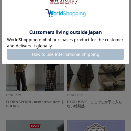
人の賢い初秋スタイリング｜DOOR
ador SAWA NIMURA｜DOORS
S
2026.07.21
2026.07.17
FORK&SPOON - new arrival item｜
EXCLUSIVE ここでしか手に入ら
DOORS
ない特別感