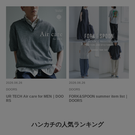
2026.06.26
2026.06.26
DOORS
DOORS
UR TECH Air care for MEN｜DOO
FORK&SPOON summer item list｜
RS
DOORS
ハンカチの人気ランキング