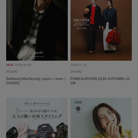
NEW
2026.08.04
2026.07.31
DOORS
DOORS
Refined,effortlessly yours. / men｜
FORK&SPOON 2026 AUTUMN LO
DOORS
OK