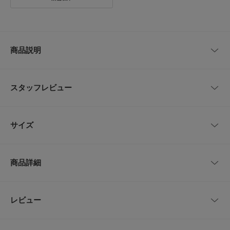
商品説明
LIFE STYLE TAILORオリジナルのチーフです。
シルクに発色の良い色柄をのせ、雰囲気のある一枚に。
スタッフレビュー
胸元を華やかに彩ることができ、ブライダルやパーティーシーンにおすすめ
です。
レビューはありません。
【LIFE STYLE TAILOR(ライフスタイルテイラー)】
サイズ
DOORSのプライベートレーベル。「LIFE STYLE TAILOR」は私たちが提案
する暮らしの新たなエッセンスとしてスタートしたドレスラインです。
日々の暮らしの一部であるビジネスライフにおいても、私たちURBAN RES
サイズ
縦
横
EARCH DOORSが“仕立て役”を担いたいという想いから名付けました。
商品詳細
-
32cm
32cm
※商品画像は、光の当たり具合やパソコンなどの閲覧環境により、実際の色
味と異なって見える場合がございます。予めご了承ください。
品番
DT26-1UL901
レビュー
サイズガイド
とじる
※商品の色味の目安は、商品単体の画像をご参照ください。
トルソーボディーサイズ
サイズ
-
とじる