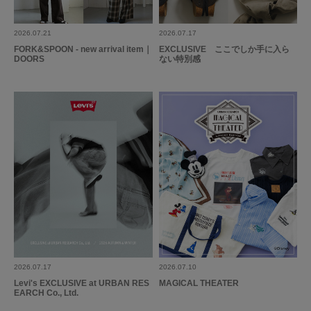
2026.07.21
2026.07.17
FORK&SPOON - new arrival item｜
EXCLUSIVE ここでしか手に入ら
DOORS
ない特別感
2026.07.17
2026.07.10
Levi's EXCLUSIVE at URBAN RES
MAGICAL THEATER
EARCH Co., Ltd.