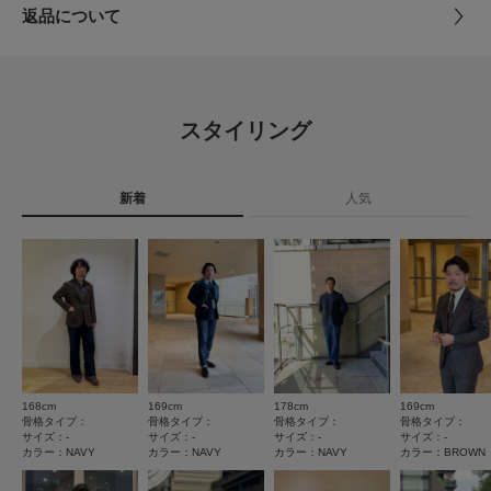
とじる
返品について
素材
シルク100%
レビュー
原産国
イタリア
0.0
スタイリング
カテゴリ
ドレスライン
ハンカチ
0
レビュー件数：
件
タイプ
MEN
新着
人気
★
5
(0)
★
4
(0)
とじる
★
3
(0)
★
2
(0)
★
1
(0)
168cm
169cm
178cm
169cm
骨格タイプ：
骨格タイプ：
骨格タイプ：
骨格タイプ：
サイズ：-
サイズ：-
サイズ：-
サイズ：-
カラー：NAVY
カラー：NAVY
カラー：NAVY
カラー：BROWN
レビューはありません。