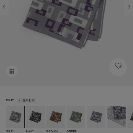
GRAY
-：在庫あり
GRAY
NAVY
BROWN
GREEN