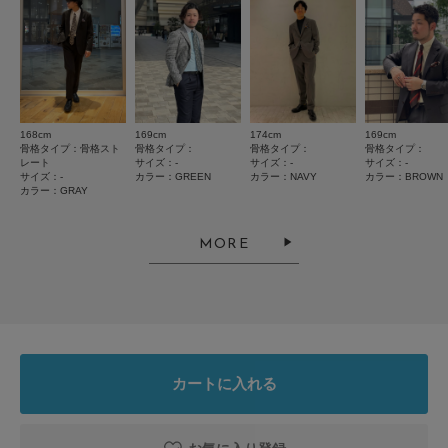
168cm
169cm
174cm
169cm
とじる
骨格タイプ：骨格スト
骨格タイプ：
骨格タイプ：
骨格タイプ：
レート
サイズ：-
サイズ：-
サイズ：-
サイズ：-
カラー：GREEN
カラー：NAVY
カラー：BROWN
カラー：GRAY
MORE
カートに入れる