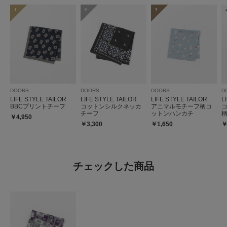
1
2
3
DOORS
DOORS
DOORS
D
LIFE STYLE TAILOR
LIFE STYLE TAILOR
LIFE STYLE TAILOR
L
BBCプリントチーフ
コットンシルクネッカ
アニマルモチーフ柄コ
チーフ
ットンハンカチ
￥4,950
￥3,300
￥1,650
￥
チェックした商品