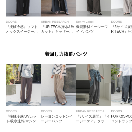
DOORS
URBAN RESEARCH
Sonny Label
DOORS
『接触冷感』ソフト
『UR TECH/撥水/UV
機能素材イージーワ
『3サイズ展
オックスイージーパ
カット』ギャザーワ
イドパンツ
R TECH』
ンツ
イドパンツ
ロントタック
ツ
着回し力抜群パンツ
DOORS
DOORS
URBAN RESEARCH
DOORS
『接触冷感/UVカッ
レーヨンコットンイ
『3サイズ展開』『イ
FORK&SP
ト/吸水速乾/マシンウ
ージーパンツ
ージーケア』タック
ロントラッ
ォッシャブル』ドラ
ギャザーストレート
イタッチリラックス
パンツ