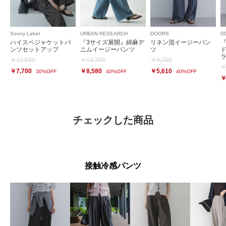
Sonny Label
URBAN RESEARCH
DOORS
D
ハイスペジャケットパ
『3サイズ展開』綿麻デ
リネン混イージーパン
ンツセットアップ
ニムイージーパンツ
ツ
￥11,000
￥14,300
￥9,350
￥
￥7,700
￥8,580
￥5,610
30%OFF
40%OFF
40%OFF
￥
チェックした商品
接触冷感パンツ