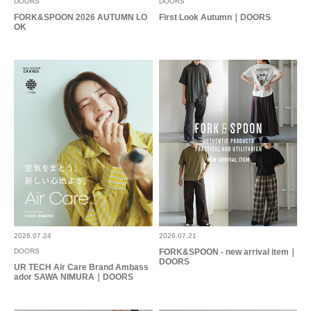
DOORS
DOORS
風通しも良いです。
FORK&SPOON 2026 AUTUMN LO
First Look Autumn｜DOORS
OK
参考になった
0
Like!
0
2026.8.6
軽くて良い
色：スミクロ
/
サイズ：Free
ささめ
2026.07.24
2026.07.21
サッと履けて軽くて良さそうです。
DOORS
FORK&SPOON - new arrival item｜
ただ生地は薄いので、下に肌着を着た方がいいです
DOORS
UR TECH Air Care Brand Ambass
ador SAWA NIMURA｜DOORS
参考になった
0
Like!
0