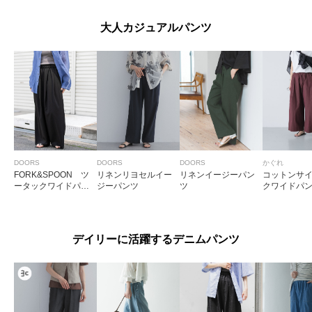
パンツ
大人カジュアルパンツ
DOORS
DOORS
DOORS
かぐれ
FORK&SPOON ツ
リネンリヨセルイー
リネンイージーパン
コットンサ
ータックワイドパン
ジーパンツ
ツ
クワイドパ
ツ
デイリーに活躍するデニムパンツ