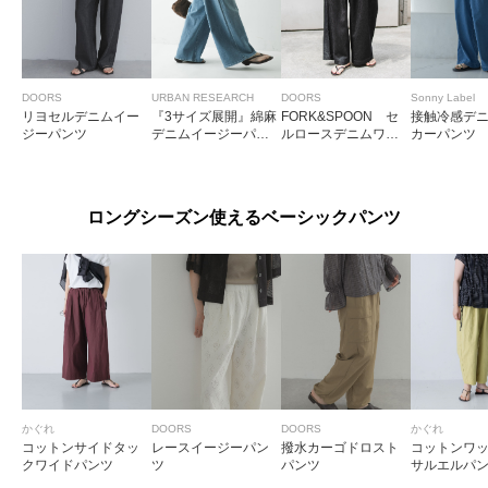
DOORS
URBAN RESEARCH
DOORS
Sonny Label
リヨセルデニムイー
『3サイズ展開』綿麻
FORK&SPOON セ
接触冷感デ
ジーパンツ
デニムイージーパン
ルロースデニムワイ
カーパンツ
ツ
ドパンツ
ロングシーズン使えるベーシックパンツ
かぐれ
DOORS
DOORS
かぐれ
コットンサイドタッ
レースイージーパン
撥水カーゴドロスト
コットンワ
クワイドパンツ
ツ
パンツ
サルエルパ