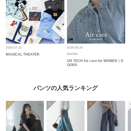
2026.07.10
2026.06.26
MAGICAL THEATER
DOORS
UR TECH Air care for WOMEN｜D
OORS
パンツの人気ランキング
1
2
3