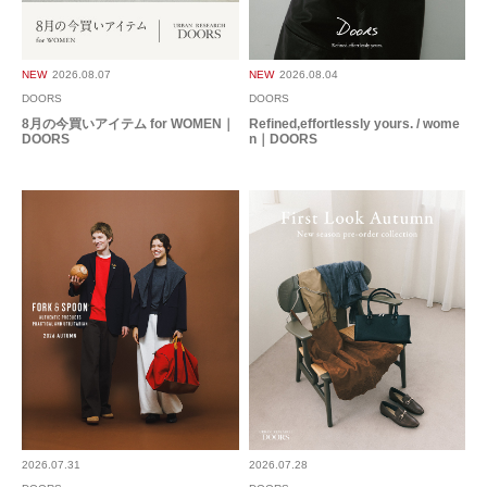
短めの丈と薄手のサラッとした生地感じが
NEW
2026.08.07
NEW
2026.08.04
暑い夏でも重宝しそうです。
DOORS
DOORS
8月の今買いアイテム for WOMEN｜
Refined,effortlessly yours. / wome
参考になった
0
Like!
0
DOORS
n｜DOORS
2026.8.6
ゆったりシルエット
色：スミクロ
/
サイズ：Free
no name
暑い夏でも快適に過ごせるパンツです。
2026.07.31
2026.07.28
ゆったりシルエットが可愛く、そして楽ちんです。