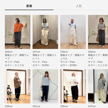
▼お気に入り登録のおすすめ▼
お気に入り登録された商品は、マイページにて現在の価格情報や在庫状況の
新着
人気
原産国
中国
★
5
(55)
確認が可能です。
現在の選択内容に一致するレビューはありません。
お買い物リストの管理にぜひご利用ください。
絞り込み条件をクリアまたは変更してください。
★
4
(25)
洗濯表記
洗濯機洗い可, ドライクリーニング
素材感
詳しい洗濯方法については、商品の品質表示タグを
★
3
(3)
ご覧ください
透け感 : ややあり(ECRUのみ)
★
2
(1)
伸縮性 : なし
洗濯表示について
裏地 : なし
商品の取り扱いについて
★
1
光沢 : なし
(0)
ポケット : あり
とじる
164cm
147cm
150cm
164cm
カテゴリ
ボトム
パンツ
サイズ感
骨格タイプ：骨格ウェ
骨格タイプ：骨格スト
骨格タイプ：骨格ナチ
骨格タイプ：骨格
ーブ
レート
ュラル
ーブ
とじる
小さい
大きい
サイズ：Free
サイズ：Free
サイズ：Free
サイズ：Free
タイプ
WOMEN
カラー：スミクロ
カラー：ECRU
カラー：ECRU
カラー：スミクロ
使いやすさ
悪い
良い
とじる
絞り込み
表示：新しい順
156cm
161cm
156cm
147cm