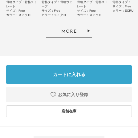
骨格タイプ：骨格スト
骨格タイプ：骨格ウェ
骨格タイプ：骨格スト
骨格タイプ：
2026.8.9
レート
ーブ
レート
サイズ：Free
サイズ：Free
サイズ：Free
サイズ：Free
カラー：ECRU
綺麗なシルエット
カラー：スミクロ
カラー：スミクロ
カラー：スミクロ
色：CAMEL
/
サイズ：Free
MORE
ひらぼうの妻
年代:
50代
足のサイズ:
23.5cm
お子様の身長:
140cm～
性別:
女性
身長:
151～155cm
体型:
ふつう
シーン
:プライベート
サイズ感
:ちょうど良い
使いやすさ
:良い
綺麗なシルエットです。生地はサラサラ感があり風通しのよい夏向きのパン
カートに入れる
ツです。
参考になった
0
Like!
0
お気に入り登録
2026.8.9
とても良い
色：CAMEL
/
サイズ：Free