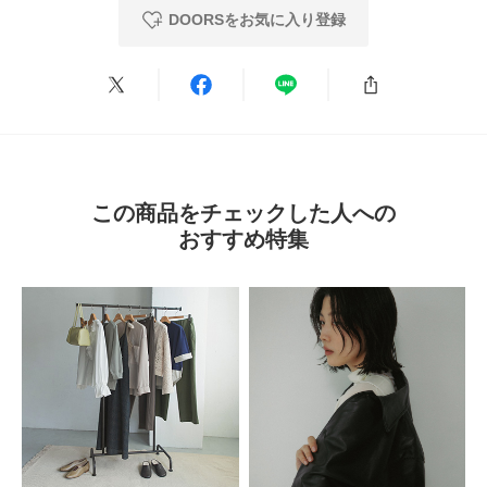
DOORSをお気に入り登録
ちょうきゅうめいのちょうすけ
年代:
40代
足のサイズ:
23cm
性別:
女性
身長:
161～165cm
体型:
ふつう
シーン
:プライベート
サイズ感
:ちょうど良い
使いやすさ
:良い
スミクロと併せて購入しました。写真よりはもう少しカーキ寄りの気がしま
す。手持ちの服がブラウン・ベージュ系が多いので、着こなしを考え中です
が、これ一本でいまどきのこなれ感がしますし、気分もあがります。
この商品をチェックした人への
おすすめ特集
参考になった
0
Like!
0
2026.8.8
涼しい
色：スミクロ
/
サイズ：Free
no name