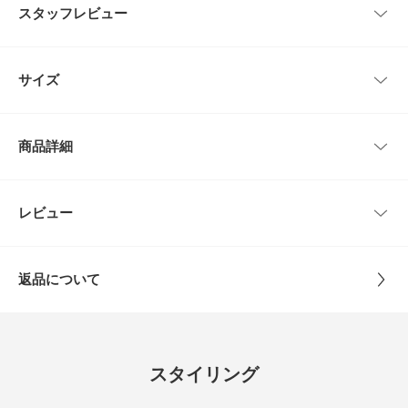
スタッフレビュー
ハリ感のある軽やかなタイプライター素材を使用した、タック＆ギャザーた
っぷりのデザインパンツ。
裾にかけてやや細くなる、ふんわりとした丸みのあるシルエットが着こなし
に抜け感をプラスします。
■miku
サイズ
ウエストはゴム仕様でリラックス感があり、ストレスフリーな穿き心地も魅
足のサイズ:
23.5cm
年代:
20代
性別:
女性
力。
身長:
151～155cm
体型:
ふつう
短丈トップスともバランス良く合わせやすく、旬なスタイリングが楽しめる
サイズ
ウエスト
ヒップ
股上
股下
もも周り
シーン
:プライベート
サイズ感
:ちょうど良い
一本です。
商品詳細
使いやすさ
:良い
レースやフリルをあしらった甘めブラウスを合わせたコーデはもちろん、さ
Free
68～84cm
約100cm
38cm
60cm
約72cm
らっとTシャツを合わせたラフな着こなしもおすすめ。
デイリーに取り入れやすく、幅広いスタイリングで活躍するアイテムに仕上
【着用カラー/サイズ】
スミクロ
/
Free
げました。
品番
DR26230-2040712
総ゴムのウエストに加え、紐で調節できるデザインなので、ウエ
レビュー
サイズガイド
スト位置次第で自分に合った丈感で着用可能です◎
トルソーボディーサイズ
【2026 Spring/Summer】【26SS】
低身長の方でもバランスよく、程よい丈感でお召しいただけると
サイズ
Free
思います。
※この商品は、ECRUのみペチコートがつきます。予めご了承ください。
とじる
返品について
また、ヒップ周りにゆとりを持たせたデザインのため、体型をさ
素材
※カラーによって素材が異なりますので、ご注意く
※強い力がかかると、破れる場合があります。着用時は、他のものとの引っ
りげなくカバーしながら快適な着心地なのがポイントです！
レビュー
ださい。
掛けにご注意ください。
ECRUにはペチコートもついているので透けすぎる心配なく着用
(スミクロ, CAMEL)
できます◎
綿100%
※商品画像は、光の当たり具合やパソコンなどの閲覧環境により、実際の色
4.6
(ECRU)
味と異なって見える場合がございます。予めご了承ください。
スタイリング
本体 : 綿100%
レビューはありません。
※商品の色味の目安は、商品単体の画像をご参照ください。
ペチコート : ポリエステル100%
84
レビュー件数：
件