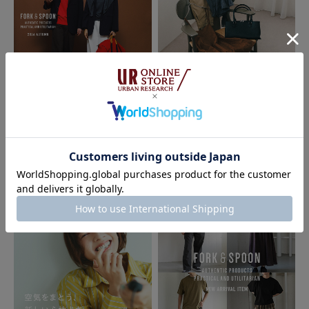
2026.07.31
2026.07.28
DOORS
DOORS
FORK&SPOON 2026 AUTUMN LO
First Look Autumn｜DOORS
OK