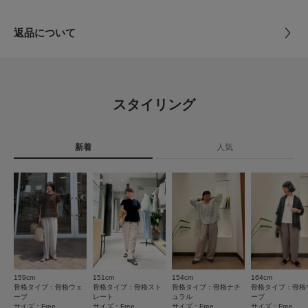
サイズ
Free
【2026 Spring/Summer】【26SS】
とじる
返品について
※ポケットにしつけ糸がついている場合は、外してご使用ください。
素材
ポリエステル100%
レビュー
※商品画像は、光の当たり具合やパソコンなどの閲覧環境により、実際の色
味と異なって見える場合がございます。予めご了承ください。
原産国
中国
※商品の色味の目安は、商品単体の画像をご参照ください。
5.0
スタイリング
▼お気に入り登録のおすすめ▼
洗濯表記
洗濯機洗い可, ドライクリーニング
1
お気に入り登録された商品は、マイページにて現在の価格情報や在庫状況の
レビュー件数：
件
詳しい洗濯方法については、商品の品質表示タグを
確認が可能です。
ご覧ください
お買い物リストの管理にぜひご利用ください。
新着
人気
★
5
(1)
洗濯表示について
素材感
商品の取り扱いについて
★
4
(0)
透け感 : ややあり(L.BEIGEのみ)
★
3
(0)
カテゴリ
ボトム
パンツ
伸縮性 : なし
裏地 : なし
★
2
(0)
光沢 : なし
タイプ
WOMEN
ポケット : あり
★
1
(0)
とじる
159cm
151cm
154cm
164cm
とじる
骨格タイプ：骨格ウェ
骨格タイプ：骨格スト
骨格タイプ：骨格ナチ
骨格タイプ：骨格
ーブ
レート
ュラル
ーブ
サイズ：Free
サイズ：Free
サイズ：Free
サイズ：Free