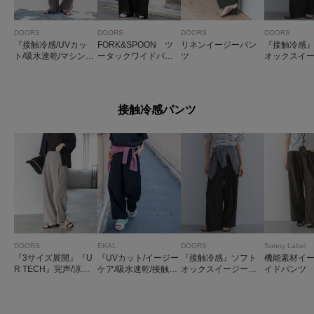
DOORS
DOORS
DOORS
DOORS
『接触冷感/UVカッ
FORK&SPOON ツ
リネンイージーパン
『接触冷感
ト/吸水速乾/マシンウ
ータックワイドパン
ツ
オックスイ
ォッシャブル』ドラ
ツ
ンツ
イタッチリラックス
パンツ
接触冷感パンツ
DOORS
EKAL
DOORS
Sonny Label
『3サイズ展開』『U
『UVカット/イージー
『接触冷感』ソフト
機能素材イ
R TECH』完声/涼フ
ケア/吸水速乾/接触冷
オックスイージーパ
イドパンツ
ロントタックEZパン
感/UR TECH DRYLU
ンツ
ツ
XE』ハイツイストイ
ージートラウザー