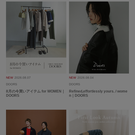
NEW
2026.08.07
NEW
2026.08.04
DOORS
DOORS
8月の今買いアイテム for WOMEN｜
Refined,effortlessly yours. / wome
DOORS
n｜DOORS