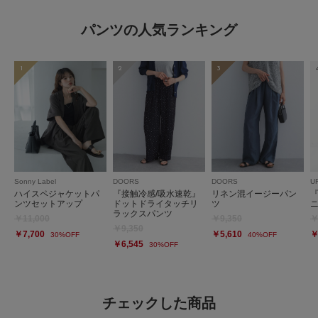
パンツの人気ランキング
1
2
3
Sonny Label
DOORS
DOORS
U
ハイスペジャケットパ
『接触冷感/吸水速乾』
リネン混イージーパン
ンツセットアップ
ドットドライタッチリ
ツ
ラックスパンツ
￥11,000
￥9,350
￥
￥9,350
￥7,700
￥5,610
￥
30%OFF
40%OFF
￥6,545
30%OFF
チェックした商品