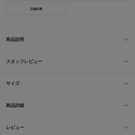
商品説明
【Refined, effortlessly yours.】上質さを、自然体であなたのものに。
スタッフレビュー
上品な梳毛調で、しわになりにくい国内素材を使用したコクーンイージーパ
ンツ。
さりげなくトレンド感を取り入れつつ、日常に取り入れやすいデザインに仕
レビューはありません。
上げました。
サイズ
フロントの切り替えが縦のラインを強調し、すっきりとした印象を演出しま
す。
程よいコクーンシルエットで着用しやすく、リラックス感と美しさを両立。
サイズ
ウエスト
ヒップ
股上
股下
もも周り
ウエストはゴム仕様でストレスフリーな穿き心地にもこだわりました。
商品詳細
内側には細めの紐を通しており、お好みに合わせてサイズ調整も可能。
Free
64～88cm
102cm
38cm
64cm
74cm
FREEサイズながら、ウエスト位置を調整することで丈感のアレンジも楽し
めます。
マシーンウォッシャブル・接触冷感・吸水速乾・防シワと、機能面にも優れ
品番
DR26230-2040609
レビュー
サイズガイド
とじる
た一本です。
トルソーボディーサイズ