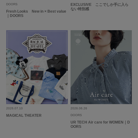
DOORS
EXCLUSIVE ここでしか手に入ら
ない特別感
Fresh Looks New in × Best value
｜DOORS
2026.07.10
2026.06.26
MAGICAL THEATER
DOORS
UR TECH Air care for WOMEN｜D
OORS