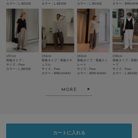
カラー：L.BEIGE
カラー：L.BEIGE
カラー：L.BEIGE
カラー：BRN.KHA
絞り込み
表示：新しい順
2026.7.28
オフィスにも
157cm
154cm
163cm
159cm
色：L.BEIGE
/
サイズ：Free
骨格タイプ：
骨格タイプ：骨格ナチ
骨格タイプ：骨格スト
骨格タイプ：骨格
サイズ：Free
ュラル
レート
ーブ
no name
カラー：L.BEIGE
サイズ：Free
サイズ：Free
サイズ：Free
カラー：BRN.KHAKI
カラー：BRN.KHAKI
カラー：L.BEIGE
MORE
プライベートにも使えます。
コクーンなので下半身カバーしてくれます。色も可愛い
参考になった
0
Like!
0
カートに入れる