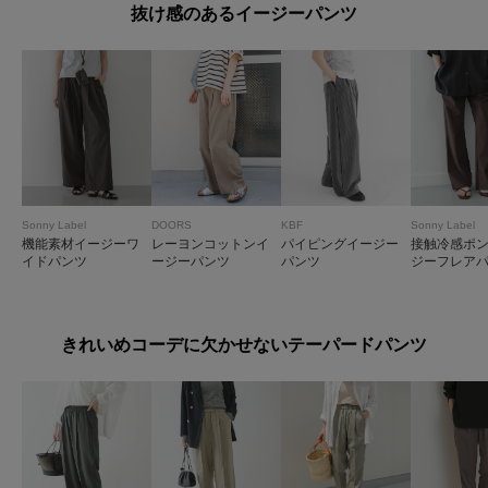
抜け感のあるイージーパンツ
Sonny Label
DOORS
KBF
Sonny Label
機能素材イージーワ
レーヨンコットンイ
パイピングイージー
接触冷感ポ
イドパンツ
ージーパンツ
パンツ
ジーフレア
きれいめコーデに欠かせないテーパードパンツ