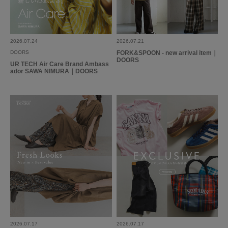
2026.07.24
2026.07.21
DOORS
FORK&SPOON - new arrival item｜
DOORS
UR TECH Air Care Brand Ambass
ador SAWA NIMURA｜DOORS
2026.07.17
2026.07.17