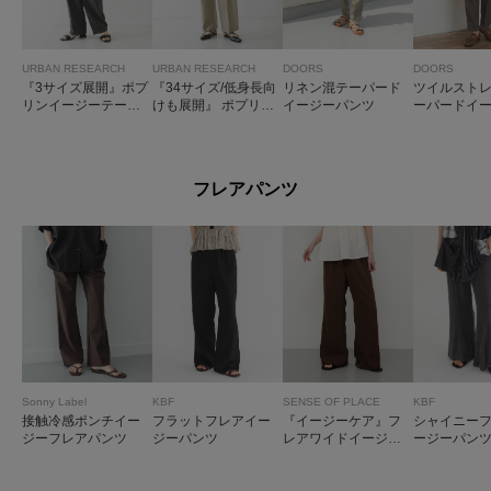
URBAN RESEARCH
URBAN RESEARCH
DOORS
DOORS
『3サイズ展開』ポプ
『34サイズ/低身長向
リネン混テーパード
ツイルスト
リンイージーテーパ
けも展開』 ポプリン
イージーパンツ
ーパードイ
ードパンツ
イージーテーパード
ンツ
パンツ
フレアパンツ
Sonny Label
KBF
SENSE OF PLACE
KBF
接触冷感ポンチイー
フラットフレアイー
『イージーケア』フ
シャイニー
ジーフレアパンツ
ジーパンツ
レアワイドイージー
ージーパン
パンツ