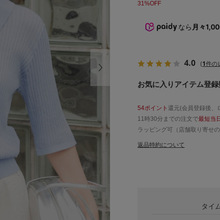
31%OFF
なら
月々1,0
4.0
(
1
件の
お気に入りアイテム登録数
54ポイント
還元(会員登録後、
11時30分までの注文で
最短当
ラッピング可（店舗取り寄せの
返品特約について
タイ