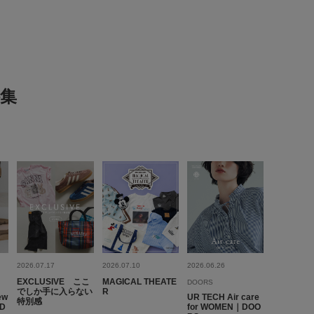
とじる
大きい
使いやすさ
とじる
良い
重さ
重い
集
表示：新しい順
2026.5.31
2026.07.17
2026.07.10
2026.06.26
ズ:
23.5cm
年代:
30代
性別:
女性
身長:
151～155cm
う
EXCLUSIVE ここ
MAGICAL THEATE
DOORS
プライベート
サイズ感
:ちょうど良い
使いやすさ
:良い
でしか手に入らない
R
ew
UR TECH Air care
特別感
｜D
for WOMEN｜DOO