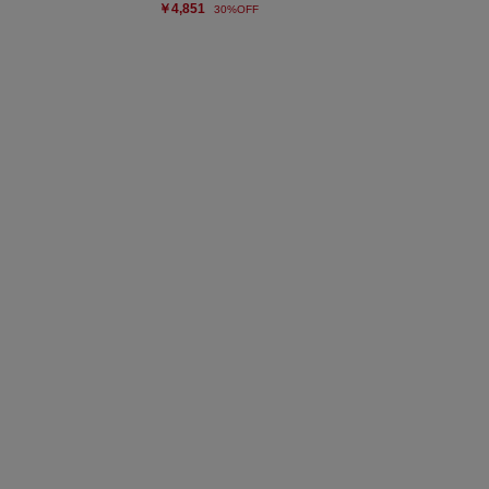
￥4,851
30%OFF