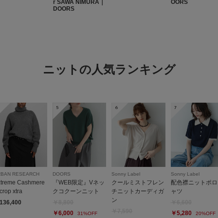
r SAWA NIMURA｜
OORS
DOORS
デニムパンツやサテン
絶妙で足が長く見えます
します♪
ニットの人気ランキング
5
6
7
RBAN RESEARCH
DOORS
Sonny Label
Sonny Label
xtreme Cashmere
『WEB限定』Vネッ
クールミストフレン
配色襟ニットポロ
rop xtra
クコクーンニット
チニットカーディガ
ャツ
ン
136,400
￥8,800
￥6,600
￥7,590
￥6,000
￥5,280
31%OFF
20%OFF