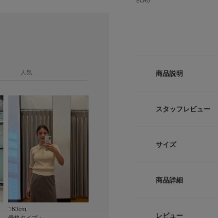
ECRU
人気
商品説明
今回は
DOORS CO
スタッフレビュー
上品に着こなせる襟
さらっとした素材を
ポロ襟のデザインが
■miku
サイズ
が大人のこなれた印
足のサイズ
程よいシアー感があ
身長:
151
ト。
サイズ
シーン
:
ややタイトめなシル
商品詳細
使いやす
用感に仕上げました
Free
パンツやスカートに
【着用カラー/サイ
イリングが叶います
163cm
163cm
161cm
品番
伸縮性があり動きや
レビュー