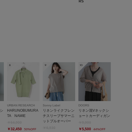
RS
スカート等、持っている服でかなり着回しできました。丈感が
！あと何より綺麗なBLUEカラーが好みです。この夏ヘビロテ
参考になった
0
Like!
0
8
9
10
とじる
URBAN RESEARCH
Sonny Label
DOORS
シ
HARUNOBUMURA
リネンライクフレン
リネン混Vネックシ
TA NAMIE
チスリーブサマーニ
ョートカーディガン
ットプルオーバー
￥64,900
￥9,900
￥6,930
￥32,450
￥5,500
50%OFF
44%OFF