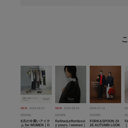
NEW
2026.08.07
NEW
2026.08.04
2026.07.31
20
DOORS
DOORS
DOORS
D
8月の今買いアイテ
Refined,effortlessl
FORK&SPOON 20
Fi
ム for WOMEN｜D
y yours. / women｜
26 AUTUMN LOOK
｜