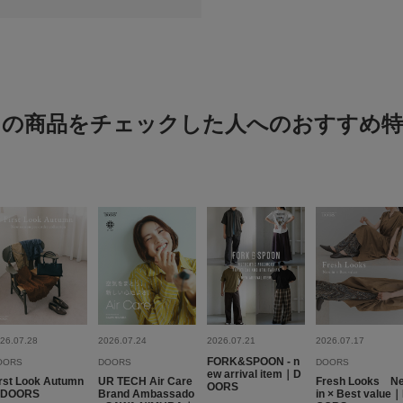
小さい
悪い
軽い
この商品をチェックした人へのおすすめ特
絞り込み
着まわせる！
色：L.BLUE
/
サイズ：Free
pi
26.07.28
2026.07.24
2026.07.21
2026.07.17
足のサイ
体型:
ふつ
FORK&SPOON - n
OORS
DOORS
DOORS
シーン
:
ew arrival item｜D
rst Look Autumn
UR TECH Air Care
Fresh Looks N
重さ
:軽い
OORS
DOORS
Brand Ambassado
in × Best value