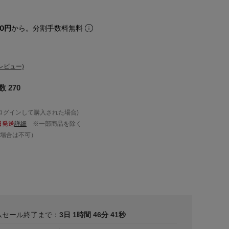
00円
から。分割手数料無料
レビュー)
 270
ログインして購入された場合)
日発送
詳細
※一部商品を除く
場合は不可）
ムセール終了まで：
3日 1時間 46分 39秒