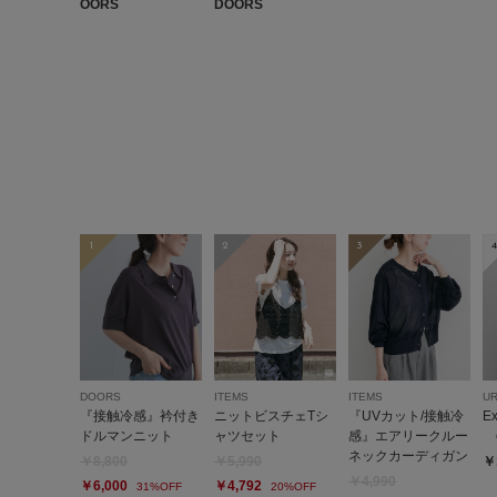
OORS
DOORS
1
2
3
4
DOORS
ITEMS
ITEMS
U
『接触冷感』衿付き
ニットビスチェTシ
『UVカット/接触冷
E
ドルマンニット
ャツセット
感』エアリークルー
c
ネックカーディガン
￥8,800
￥5,990
￥
￥4,990
￥6,000
￥4,792
31%OFF
20%OFF