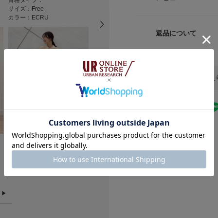
骨格タイプ：
骨格タイプ：
骨格タイプ：
デイリーからきれい
ます◎
サイズガイド
サイズ：Free
サイズ：Free
サイズ：Free
襟元は詰まりすぎな
サイズ
カラー：ECRU
カラー：L.BLUE
カラー：L.BLU
トルソーボディーサイ
【2026 Spring/S
トです。
返品について
ECRUは肌なじみ
素材
総重量 : 約125g
リングにも合わせや
レビュー
トの主役として存在
※商品画像は、光の
原産国
また、透け感のある
色味と異なって見え
すめです。
DOORSをお気に入
※商品の色味の目安
洗濯表記
▼お気に入り登録の
お気に入り登録され
★
5
の確認が可能です。
お買い物リストの管
★
4
現在の選
158cm
161cm
158cm
骨格タイプ：骨格ウェーブ
骨格タイプ：骨格ウェーブ
骨格タイプ：
絞り込
素材感
★
3
カテゴリ
サイズ：Free
サイズ：Free
サイズ：Free
カラー：ECRU
カラー：ECRU
カラー：L.BLU
★
2
透け感 : ややあり
タイプ
伸縮性 : あり
★
1
裏地 : なし
光沢 : なし
ポケット : なし