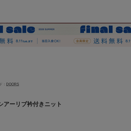
ド：
DOORS
シアーリブ衿付きニット