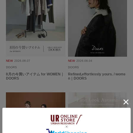
着やすい
色：BLACK
/
サイズ：Free
no name
年代:
40代
足のサイズ:
23.5cm
性別:
女性
身長:
151～155cm
体型:
ふつう
シーン
:プライベート
サイズ感
:ちょうど良い
使いやすさ
:良い
ゆったりしすぎず、着心地も良く、リラックスして着れます。
NEW
2026.08.07
NEW
2026.08.04
丈も合わせやすいです。
DOORS
DOORS
8月の今買いアイテム for WOMEN｜
Refined,effortlessly yours. / wome
参考になった
0
Like!
0
DOORS
n｜DOORS
2026.7.27
サイズ感が良い
色：TOPGRAY
/
サイズ：Free
no name