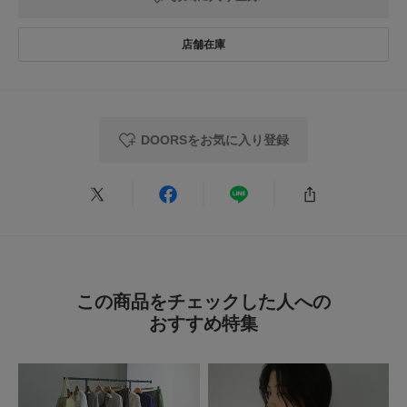
2026.7.30
柔らかい
色：BLACK
/
サイズ：Free
DOORSをお気に入り登録
no name
柔らかくて着心地がとてもいいです。
春や秋も着れる袖の長さなので、長く活躍しそうです。
真夏は少し暑いかもしれません。
この商品をチェックした人への
参考になった
0
Like!
0
おすすめ特集
2026.7.27