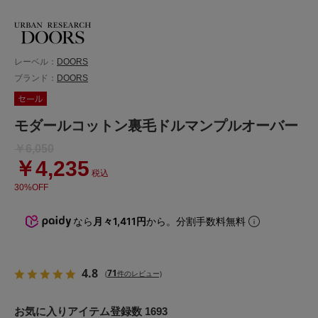
レーベル：
DOORS
ブランド：
DOORS
モダールコットン裏毛ドルマンプルオーバー
￥6,050
￥4,235
税込
30%OFF
なら
月々1,411円
から。分割手数料無料
4.8
71
(
件のレビュー)
お気に入りアイテム登録数 1693