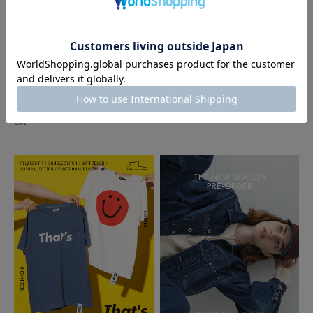
足のサイズ:
23.5cm
年代:
40代
性別:
女性
身長:
151～155cm
体型:
ふつう
シーン
:プライベート
サイズ感
:ちょうど良い
使いやすさ
:良い
2026.07.31
2026.07.28
身長152cm、体重45キロでちょうど良いです。
DOORS
DOORS
生地も厚すぎないので、長く着れそうです。
FORK&SPOON 2026 AUTUMN LO
First Look Autumn｜DOORS
裾部分に毛玉ができやすいので、気をつけてお手入れしたいです。
OK
参考になった
0
Like!
0
2026.7.26
色違いで
色：BLACK
/
サイズ：Free
no name