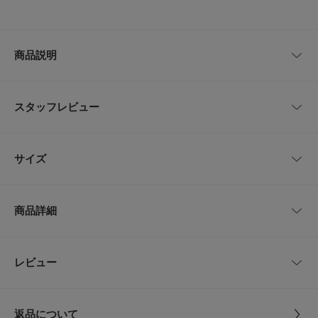
商品説明
落ち感が魅力、大人のサマースウェットプルオーバー
スタッフレビュー
「大人のサマースウェット」をコンセプトに開発された、DOORSオリジナ
ルの綿モダールライト裏毛を使用したプルオーバーです。
綿モダール混ならではのくたっと柔らかな風合いと、自然な落ち感が魅力の
レビューはありません。
一枚。
サイズ
ライトな肉感の裏毛素材で、暑い季節にも快適に着られる軽やかな着心地が
特徴です。
ドルマンスリーブのデザインが体のラインを拾いにくく、リラクシーなシル
サイズ
裄丈
着丈(前身頃)
着丈(後身頃)
身幅
エットを演出。
商品詳細
肘が隠れる袖丈で二の腕をさりげなくカバーし、季節の変わり目にも活躍し
Free
48cm
52cm
55cm
61cm
ます。
シンプルで合わせやすく、デイリーコーデに取り入れやすい万能デザイン。
グレーとブラックの2色は同素材のスカートと合わせて、統一感のあるセッ
品番
DR26230-2012509
レビュー
サイズガイド
とじる
トアップスタイルも楽しめます。
トルソーボディーサイズ
サイズ
Free
【2026 Spring/Summer】【26SS】
とじる
返品について
※商品画像は、光の当たり具合やパソコンなどの閲覧環境により、実際の色