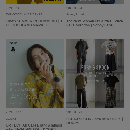
2026.07.28
2026.07.24
グレーとブラック、どちらも素敵で色違いで購入しました。柔らかくて着心
THE GOODLAND MARKET
Sonny Label
地がよいです。
That’s SUMMER RECOMMEND｜T
The New Season Pre-Order｜2026
HE GOODLAND MARKET
Fall Collection｜Sonny Label
参考になった
0
Like!
0
もっと見る
とじる
2026.07.24
2026.07.21
DOORS
FORK&SPOON - new arrival item｜
DOORS
UR TECH Air Care Brand Ambass
ador SAWA NIMURA｜DOORS