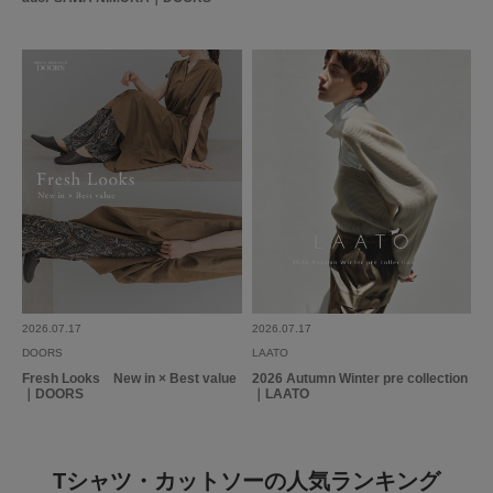
2026.07.17
2026.07.17
DOORS
LAATO
Fresh Looks New in × Best value
2026 Autumn Winter pre collection
｜DOORS
｜LAATO
Tシャツ・カットソーの人気ランキング