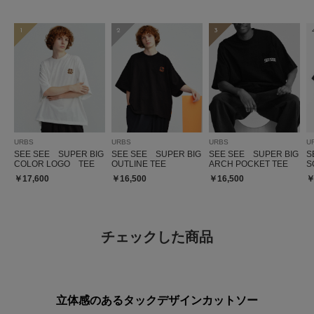
1
2
3
URBS
URBS
URBS
U
SEE SEE SUPER BIG
SEE SEE SUPER BIG
SEE SEE SUPER BIG
S
COLOR LOGO TEE
OUTLINE TEE
ARCH POCKET TEE
S
￥17,600
￥16,500
￥16,500
￥
チェックした商品
立体感のあるタックデザインカットソー