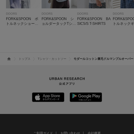
DOORS
DOORS
DOORS
DOORS
FORK&SPOON ボ
FORK&SPOON シ
FORK&SPOON BA
FORK&SP
トルネックショート
ョルダータックTシャ
SIC5/S T-SHIRTS
トルネック
スリーブTシャツ
ツ
スリーブTシ
トップス
Tシャツ・カットソー
モダールコットン裏毛ドルマンプルオーバー
ご利用ガイド
お問い合わせ
会社概要