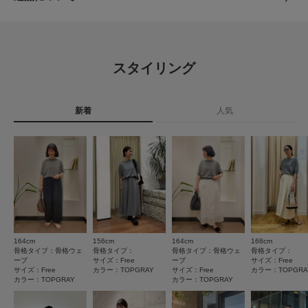
素材
レーヨン(モダール)46% 綿42% ポリエステル12%
味と異なって見える場合がございます。予めご了承ください。
レビュー
※商品の色味の目安は、商品単体の画像をご参照ください。
原産国
中国
▼お気に入り登録のおすすめ▼
4.8
お気に入り登録された商品は、マイページにて現在の価格情報や在庫状況の
スタイリング
確認が可能です。
洗濯表記
洗濯機洗い可, ドライクリーニング
71
お買い物リストの管理にぜひご利用ください。
レビュー件数：
件
詳しい洗濯方法については、商品の品質表示タグを
ご覧ください
素材感
新着
人気
★
5
(56)
洗濯表示について
透け感 : ややあり(OATMEALのみ)
商品の取り扱いについて
★
4
(14)
伸縮性 : ややあり
裏地 : なし
★
3
(1)
カテゴリ
トップス
Tシャツ・カットソー
光沢 : なし
ポケット : なし
★
2
(0)
タイプ
WOMEN
とじる
★
1
(0)
164cm
156cm
164cm
168cm
とじる
サイズ感
骨格タイプ：骨格ウェ
骨格タイプ：
骨格タイプ：骨格ウェ
骨格タイプ：
ーブ
サイズ：Free
ーブ
サイズ：Free
小さい
大きい
サイズ：Free
カラー：TOPGRAY
サイズ：Free
カラー：TOPGRA
カラー：TOPGRAY
カラー：TOPGRAY
使いやすさ
悪い
良い