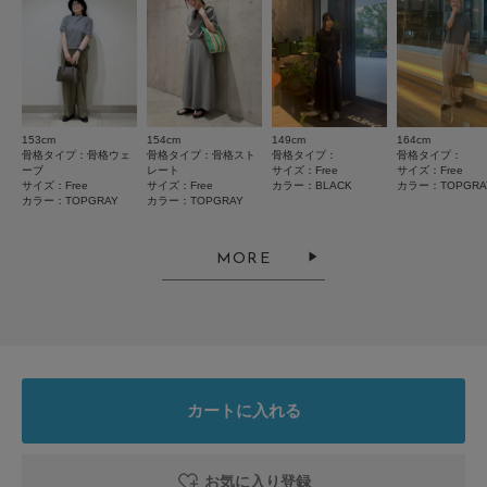
絞り込み
表示：新しい順
153cm
154cm
149cm
164cm
骨格タイプ：骨格ウェ
骨格タイプ：骨格スト
骨格タイプ：
骨格タイプ：
2026.8.6
ーブ
レート
サイズ：Free
サイズ：Free
サイズ：Free
サイズ：Free
カラー：BLACK
カラー：TOPGRA
お気に入り
カラー：TOPGRAY
カラー：TOPGRAY
色：BLACK
/
サイズ：Free
MORE
no name
年代:
40代
足のサイズ:
23cm
性別:
女性
身長:
156～160cm
体型:
ふつう
シーン
:プライベート
サイズ感
:ちょうど良い
使いやすさ
:良い
着心地が良くて、2色目を購入しました！
カートに入れる
カラーがもっとあると嬉しいです。
参考になった
0
Like!
0
お気に入り登録