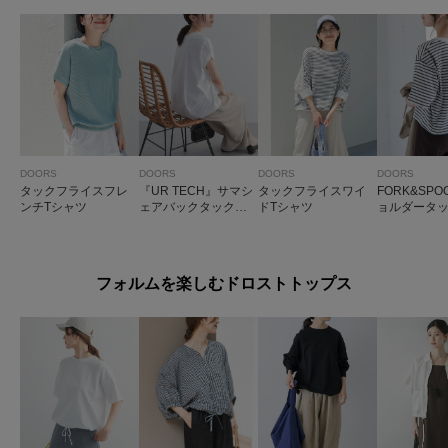
DOORS
DOORS
DOORS
DOORS
タックフライスフレ
『UR TECH』サマシ
タックフライスワイ
FORK&SP
ンチTシャツ
ェアバックタックコ
ドTシャツ
ョルダータッ
クーンプルオーバー
ツ
フォルムを楽しむドロストトップス