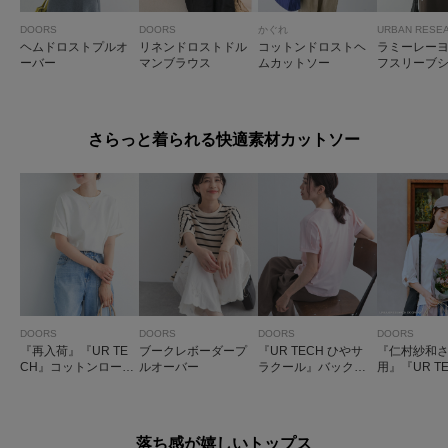
DOORS
DOORS
かぐれ
URBAN RESE
ヘムドロストプルオ
リネンドロストドル
コットンドロストヘ
ラミーレー
ーバー
マンブラウス
ムカットソー
フスリーブ
さらっと着られる快適素材カットソー
DOORS
DOORS
DOORS
DOORS
『再入荷』『UR TE
ブークレボーダープ
『UR TECH ひやサ
『仁村紗和
CH』コットンロール
ルオーバー
ラクール』バックポ
用』『UR T
スリーブプルオーバ
イントタックプルオ
マシェアツ
ー
ーバー
リーブプル
落ち感が嬉しいトップス