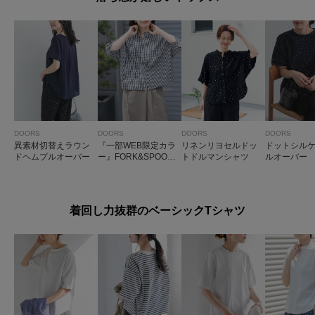
DOORS
DOORS
DOORS
DOORS
異素材切替えラウン
『一部WEB限定カラ
リネンリヨセルドッ
ドットシル
ドヘムプルオーバー
ー』FORK&SPOON
トドルマンシャツ
ルオーバー
ギボシコクーンシ
ョートスリーブシャ
ツ
着回し力抜群のベーシックTシャツ