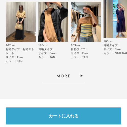
絞り込み
表示：新しい順
とじる
2026.6.14
良い
163cm
147cm
163cm
163cm
骨格タイプ：
色：NATURAL
/
サイズ：Free
骨格タイプ：骨格スト
骨格タイプ：
骨格タイプ：
サイズ：Free
レート
サイズ：Free
サイズ：Free
カラー：NATURA
no name
サイズ：Free
カラー：TAN
カラー：TAN
カラー：TAN
MORE
ゆったりサイズです。腕も気になるお尻まわりも隠せて嬉しいです。
参考になった
0
Like!
0
カートに入れる