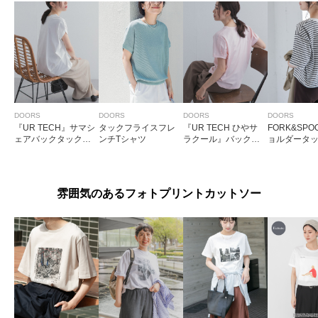
DOORS
DOORS
DOORS
DOORS
『UR TECH』サマシ
タックフライスフレ
『UR TECH ひやサ
FORK&SP
ェアバックタックコ
ンチTシャツ
ラクール』バックポ
ョルダータッ
クーンプルオーバー
イントタックプルオ
ツ
ーバー
雰囲気のあるフォトプリントカットソー