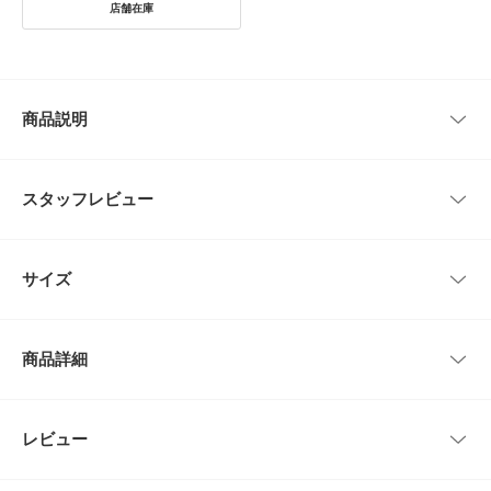
商品説明
【Refined, effortlessly yours.】上質さを、自然体であなたのものに。
スタッフレビュー
オーガニックコットンの天然原料そのままの魅力と、染めない心地よさを感
じてほしいという想いから生まれた素材を使用したプリントルーズTシャ
ツ。
レビューはありません。
こだわりの素材が生み出す、やさしくナチュラルな風合いを楽しめる一枚に
サイズ
仕上げました。
NATURALカラーはサリーフォックス女史によるUSAコットンに、トルコ・
タンザニア産のオーガニックコットンをブレンドした贅沢な仕様。
サイズ
肩幅
着丈
身幅
袖丈
TANカラーは本来のコットンが持つブラウンの色味を活かし、漂白を行わな
商品詳細
いことで環境や人体にも配慮された希少な素材となっております。
Free
51cm
68cm
56.5cm
23.5cm
オーバーサイズのシルエットが程よい抜け感を演出し、インスタイルでも自
然なゆとりが生まれる設計に。
フロントには「静かに、新しい旅へ」、バックには「優しい歩幅で、ありの
品番
DR26230-2010609
レビュー
サイズガイド
とじる
ままに。」とプリントし、さりげない決意を表現しました。
トルソーボディーサイズ
キレイめなCocoon Easy Pantsとのスタイリングもおすすめです。
サイズ
Free