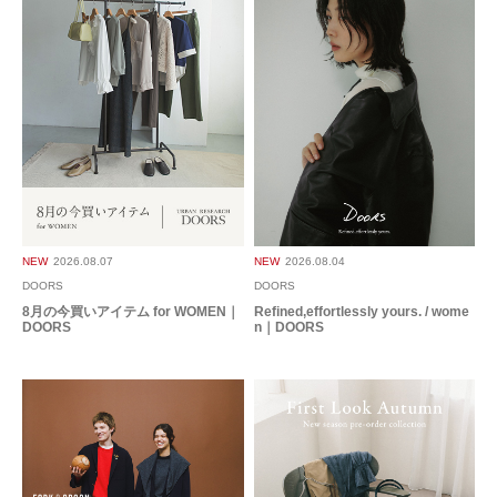
NEW
2026.08.07
NEW
2026.08.04
DOORS
DOORS
8月の今買いアイテム for WOMEN｜
Refined,effortlessly yours. / wome
DOORS
n｜DOORS