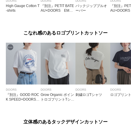
DOORS
DOORS
DOORS
DOORS
High Gauge Cotton T
『別注』PETIT BATE
バックジッププルオ
『別注』PETI
-shirts
AU×DOORS EMBR
ーバー
AU×DOORS
OIDERYT-SHIRTS S
OIDERYT-S
T
U
こなれ感のあるロゴプリントカットソー
DOORS
DOORS
DOORS
DOORS
『別注』GOOD ROC
Grow Organic ポイン
刺繍ロゴTシャツ
ロゴプリント
K SPEED×DOORS
トロゴプリントTシャ
ロゴサークルTシャツ
ツ
立体感のあるタックデザインカットソー