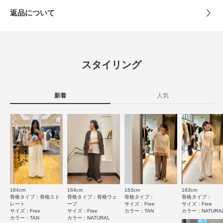
【2026 Spring/Summer】【26SS】
とじる
返品について
素材
綿100%
※この商品は、天然のままの色合いを楽しんでいただくため、漂白も染色も
レビュー
しておりません。
※着用や洗濯により、綿わたのカスが脱落することがあります。
原産国
中国
※その他お取り扱いに関しましては、商品に付属のアテンションタグをご覧
4.0
ください。
スタイリング
洗濯表記
洗濯機洗い可, ドライクリーニング
1
※商品画像は、光の当たり具合やパソコンなどの閲覧環境により、実際の色
レビュー件数：
件
詳しい洗濯方法については、商品の品質表示タグを
味と異なって見える場合がございます。予めご了承ください。
ご覧ください
※商品の色味の目安は、商品単体の画像をご参照ください。
新着
人気
★
5
(0)
洗濯表示について
▼お気に入り登録のおすすめ▼
商品の取り扱いについて
★
4
(1)
お気に入り登録された商品は、マイページにて現在の価格情報や在庫状況の
確認が可能です。
★
3
(0)
カテゴリ
トップス
Tシャツ・カットソー
お買い物リストの管理にぜひご利用ください。
★
2
(0)
素材感
タイプ
WOMEN
★
1
透け感 : ややあり
(0)
伸縮性 : ややあり
164cm
164cm
163cm
163cm
裏地 : なし
とじる
骨格タイプ：骨格スト
骨格タイプ：骨格ウェ
骨格タイプ：
骨格タイプ：
光沢 : なし
レート
ーブ
サイズ：Free
サイズ：Free
サイズ：Free
サイズ：Free
カラー：TAN
カラー：NATURA
ポケット : なし
カラー：TAN
カラー：NATURAL