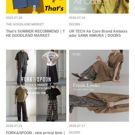
2026.07.28
2026.07.24
THE GOODLAND MARKET
DOORS
That’s SUMMER RECOMMEND｜T
UR TECH Air Care Brand Ambass
HE GOODLAND MARKET
ador SAWA NIMURA｜DOORS
2026.07.21
2026.07.17
FORK&SPOON - new arrival item｜
DOORS