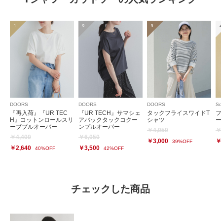
1
2
3
DOORS
DOORS
DOORS
So
『再入荷』『UR TEC
『UR TECH』サマシェ
タックフライスワイドT
H』コットンロールスリ
アバックタックコクー
シャツ
ーブプルオーバー
ンプルオーバー
￥4,950
￥
￥4,400
￥6,050
￥3,000
￥
39%OFF
￥2,640
￥3,500
40%OFF
42%OFF
チェックした商品