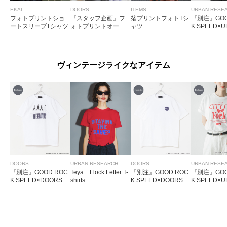
EKAL
DOORS
ITEMS
URBAN RESE
フォトプリントショ
『スタッフ企画』フ
箔プリントフォトTシ
『別注』GOO
ートスリーブTシャツ
ォトプリントオーバ
ャツ
K SPEED×U
ーTシャツ
ESEARCH 
N T-SHIRTS
ヴィンテージライクなアイテム
DOORS
URBAN RESEARCH
DOORS
URBAN RESE
『別注』GOOD ROC
Teya Flock Letter T-
『別注』GOOD ROC
『別注』GOO
K SPEED×DOORS
shirts
K SPEED×DOORS
K SPEED×U
BEATLES ABBEYRO
BEATLES TOUR196
ESEARCH 
AD
4
SHIRTS