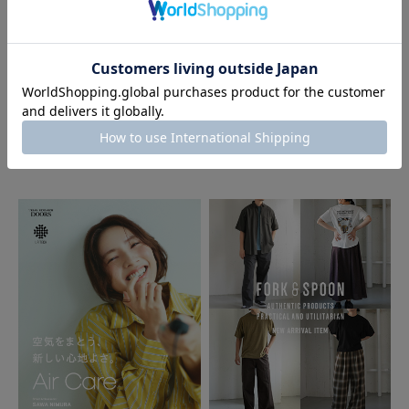
2026.07.31
2026.07.28
DOORS
DOORS
FORK&SPOON 2026 AUTUMN LO
First Look Autumn｜DOORS
OK