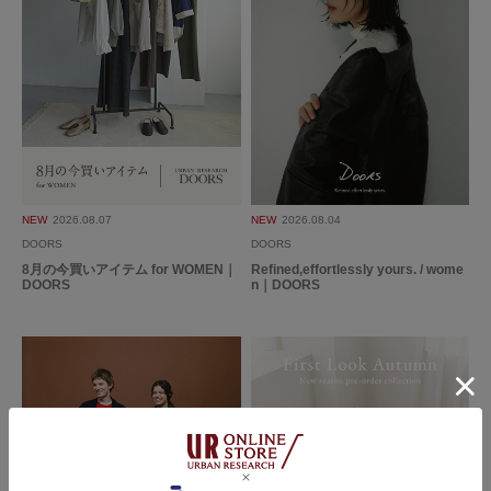
NEW
2026.08.07
NEW
2026.08.04
DOORS
DOORS
8月の今買いアイテム for WOMEN｜
Refined,effortlessly yours. / wome
DOORS
n｜DOORS