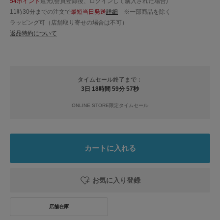
54ポイント
還元(会員登録後、ログインして購入された場合)
11時30分までの注文で
最短当日発送
詳細
※一部商品を除く
ラッピング可（店舗取り寄せの場合は不可）
返品特約について
タイムセール終了まで：
3日 18時間 59分 56秒
ONLINE STORE限定タイムセール
カートに入れる
お気に入り登録