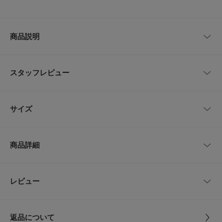
商品説明
【Refined, effortlessly yours.】上質さを、自然体であなたのものに。
スタッフレビュー
オーガニックコットンの天然原料そのままの魅力と、染めない心地よさを大
切にして生まれたベーシックタンクトップ。
素材へのこだわりが詰まった一枚で、ナチュラルな風合いが肌にやさしく寄
レビューはありません。
り添います。
サイズ
NATURALカラーはサリーフォックス女史によるUSAコットンに加え、トル
コ・タンザニア産オーガニックコットンをブレンドした贅沢な仕上がり。
ASHカラーには天然の緑綿を使用し、鉄媒染で奥行きのあるカーキ色を表
サイズ
肩幅
着丈
身幅
現しています。
商品詳細
絶妙なカラーリングが一枚でも雰囲気を引き立ててくれるのが魅力。
Free
26cm
50cm
37cm
首元は開きすぎず、肩紐が見えにくい設計で、シンプルながら計算された美
しいシルエットに仕上げました。
品番
DR26230-2010608
レビュー
サイズガイド
とじる
【2026 Spring/Summer】【26SS】
トルソーボディーサイズ
サイズ
Free
※この商品は、天然のままの色合いを楽しんでいただくため、漂白も染色も
しておりません。
とじる
返品について
※着用や洗濯により、綿わたのカスが脱落することがあります。