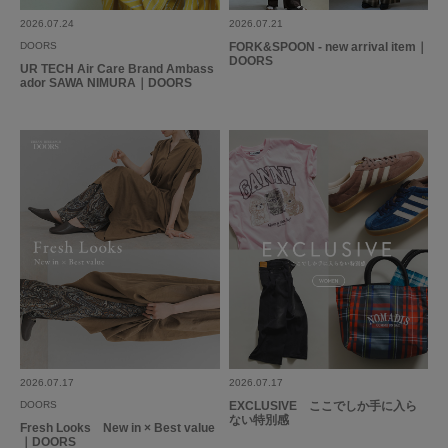
2026.07.24
2026.07.21
DOORS
FORK&SPOON - new arrival item｜
DOORS
UR TECH Air Care Brand Ambass
ador SAWA NIMURA｜DOORS
2026.07.17
2026.07.17
DOORS
EXCLUSIVE ここでしか手に入ら
ない特別感
Fresh Looks New in × Best value
｜DOORS