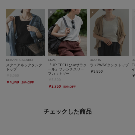
1
2
3
URBAN RESEARCH
EKAL
DOORS
D
スクエアネックタンク
『UR TECH ひやサラク
ラメ2WAYタンクトップ
F
トップ
ール』フレンチスリー
￥3,850
ブカットソー
￥6,050
￥
￥5,500
￥4,840
20%OFF
￥2,750
50%OFF
チェックした商品