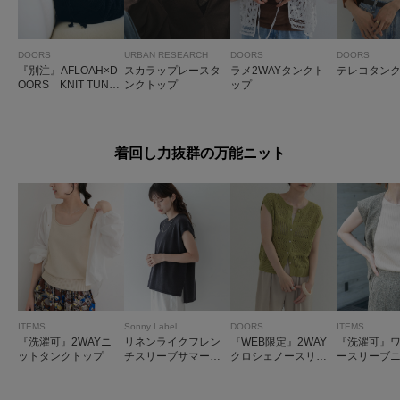
DOORS
URBAN RESEARCH
DOORS
DOORS
『別注』AFLOAH×D
スカラップレースタ
ラメ2WAYタンクト
テレコタン
OORS KNIT TUNK
ンクトップ
ップ
TOP
着回し力抜群の万能ニット
ITEMS
Sonny Label
DOORS
ITEMS
『洗濯可』2WAYニ
リネンライクフレン
『WEB限定』2WAY
『洗濯可』
ットタンクトップ
チスリーブサマーニ
クロシェノースリー
ースリーブ
ットプルオーバー
ブニット