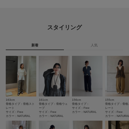
素材
綿100%
※その他お取り扱いに関しましては、商品に付属のアテンションタグをご覧
レビュー
ください。
原産国
中国
※商品画像は、光の当たり具合やパソコンなどの閲覧環境により、実際の色
0.0
味と異なって見える場合がございます。予めご了承ください。
スタイリング
※商品の色味の目安は、商品単体の画像をご参照ください。
洗濯表記
洗濯機洗い可, ドライクリーニング
0
レビュー件数：
件
詳しい洗濯方法については、商品の品質表示タグを
▼お気に入り登録のおすすめ▼
ご覧ください
お気に入り登録された商品は、マイページにて現在の価格情報や在庫状況の
新着
人気
★
5
(0)
確認が可能です。
洗濯表示について
お買い物リストの管理にぜひご利用ください。
商品の取り扱いについて
★
4
(0)
素材感
★
3
(0)
カテゴリ
トップス
タンクトップ
透け感 : ややあり(NATURALのみ)
★
2
(0)
伸縮性 : あり
タイプ
WOMEN
裏地 : なし
★
1
光沢 : なし
(0)
ポケット : なし
163cm
161cm
156cm
155cm
とじる
骨格タイプ：骨格スト
骨格タイプ：骨格ウェ
骨格タイプ：
骨格タイプ：骨格
レート
ーブ
サイズ：Free
レート
とじる
サイズ：Free
サイズ：Free
カラー：NATURAL
サイズ：Free
レビューはありません。
カラー：NATURAL
カラー：NATURAL
カラー：NATURA