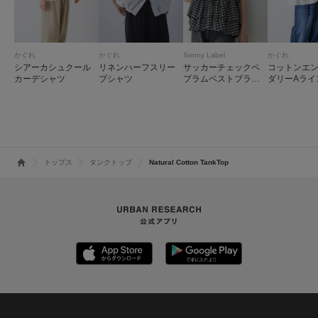
かぐれ
かぐれ
Sonny Label
かぐれ
シアーカシュクール
リネンハーフスリー
サッカーチェックペ
コットンエ
カーデシャツ
ブシャツ
プラムベストブラウ
ダリーAライ
ス
トップス
タンクトップ
Natural Cotton TankTop