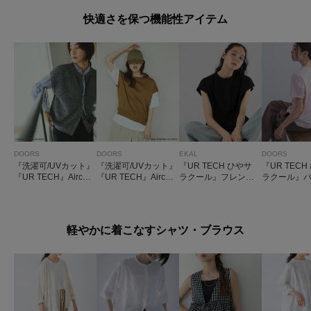
快適さを保つ機能性アイテム
DOORS
DOORS
EKAL
DOORS
『洗濯可/UVカット』
『洗濯可/UVカット』
『UR TECH ひやサ
『UR TECH
『UR TECH』Aircar
『UR TECH』Aircar
ラクール』フレンチ
ラクール』
e2WAYニットベスト
eフレンチニットプル
スリーブカットソー
イントタッ
オーバー
ーバー
軽やかに着こなすシャツ・ブラウス