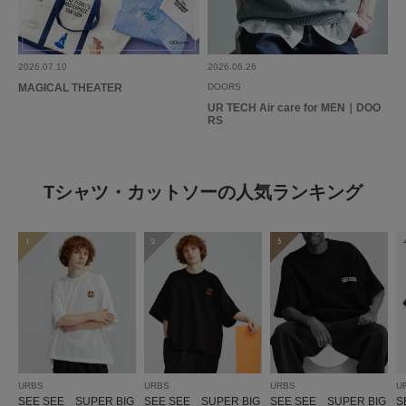
2026.07.10
2026.06.26
MAGICAL THEATER
DOORS
UR TECH Air care for MEN｜DOO
RS
Tシャツ・カットソーの人気ランキング
1
2
3
URBS
URBS
URBS
U
SEE SEE SUPER BIG
SEE SEE SUPER BIG
SEE SEE SUPER BIG
S