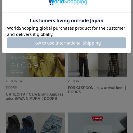
2026.07.24
2026.07.21
DOORS
FORK&SPOON - new arrival item｜
DOORS
UR TECH Air Care Brand Ambass
ador SAWA NIMURA｜DOORS