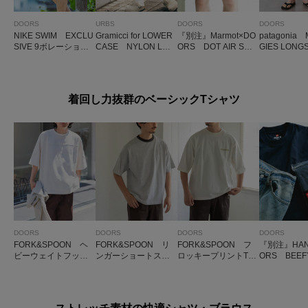
DOORS
URBS
DOORS
DOORS
NIKE SWIM EXCLU
Gramicci for LOWER
『別注』Marmot×DO
patagonia 
SIVE 9ボレーショー
CASE NYLON LOO
ORS DOT AIR SHO
GIES LONGS
ツ
SE SHORT
RTS
着回し力抜群のベーシックTシャツ
DOORS
DOORS
DOORS
DOORS
FORK&SPOON ヘ
FORK&SPOON リ
FORK&SPOON フ
『別注』HAN
ビーウェイトフット
ンガーショートスリ
ロッキープリントTシ
ORS BEEFY
ボールTシャツ
ーブTシャツ
ャツ
ORS FIT SH
EEVE