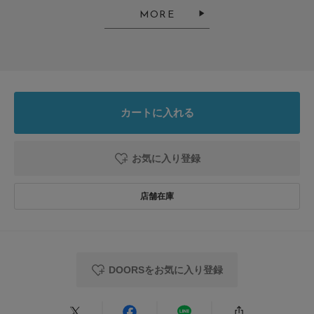
色：CHR×BLK
/
サイズ：M
MORE
ハル
足のサイズ:
28cm
年代:
20代
性別:
男性
身長:
171～175cm
体型:
ふつう
シーン
:プライベート
サイズ感
:ちょうど良い
使いやすさ
:良い
カートに入れる
お気に入り登録
色味がほんと絶妙で、カジュアル見えしないラグランT。着丈も長すぎない
し、ゆったりしたサイズ感で着心地もいい。チャコールだから汗かきの人は
インナー着たら汗染みましかもしれません。
お気に入りの1着です。
参考になった
0
Like!
0
DOORSをお気に入り登録