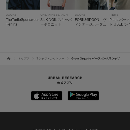
DOORS
URBAN RESEARCH
DOORS
ITEMS
TheTurtleSportswear
SILK NOIL スキッパ
FORK&SPOON ヴ
Plantsバッ
T-shirts
ーポロニット
ィンテージボーダーT
ト USEDラ
シャツ
ャツ
トップス
Tシャツ・カットソー
Grow Organic ベースボールTシャツ