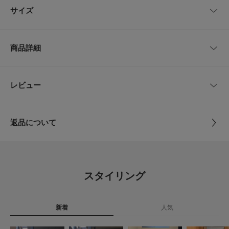
時間の経過やお洗濯を重ねるごとに少しずつ色が変化し、着込むほどにより
サイズ
一層愛着の湧く、味わい深い表情へと育っていく一着です。
【寄付関連商品】
サイズ
裄丈
着丈
身幅
環境保護や福祉等の寄付に繋がる商品です。
商品詳細
M
52cm
72cm
62cm
【2026 Spring/Summer】【26SS】
※この商品は、縫製後に染め加工をしています。染色の特性上、多少のシワ
L
54cm
75cm
64cm
品番
DR26230-1012134
レビュー
とじる
や形の変化、サイズのブレが生じ、1着ごとに色合いや風合いなどが異なる
仕上がりになっています。
サイズ
M,L
※着用の摩擦により、淡色の衣類やベルト、バッグなどへ色移りすることが
サイズガイド
あります。
トルソーボディーサイズ
返品について
※その他お取り扱いに関しましては、商品に付属のアテンションタグをご覧
素材
綿100%
ください。
レビュー
(プレオーガニックコットン100%)
とじる
※商品画像は、光の当たり具合やパソコンなどの閲覧環境により、実際の色
味と異なって見える場合がございます。予めご了承ください。
4.0
原産国
中国
※商品の色味の目安は、商品単体の画像をご参照ください。
スタイリング
1
▼お気に入り登録のおすすめ▼
レビュー件数：
件
洗濯表記
洗濯機洗い可
お気に入り登録された商品は、マイページにて現在の価格情報や在庫状況の
詳しい洗濯方法については、商品の品質表示タグを
確認が可能です。
新着
人気
ご覧ください
★
5
(0)
お買い物リストの管理にぜひご利用ください。
洗濯表示について