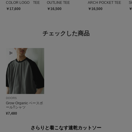
COLOR LOGO TEE
OUTLINE TEE
ARCH POCKET TEE
S
￥17,600
￥16,500
￥16,500
￥
チェックした商品
DOORS
Grow Organic ベースボ
ールTシャツ
¥7,480
さらりと着こなす速乾カットソー