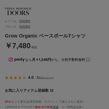
レーベル：
DOORS
ブランド：
DOORS
Grow Organic ベースボールTシャツ
￥7,480
税込
なら
月々1,246円
から。分割手数料無料
4.0
1
(
件のレビュー)
お気に入りアイテム登録数 16
68ポイント
還元(会員登録後、ログインして購入された場合)
11時30分までの注文で
最短当日発送
詳細
※一部商品を除く