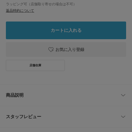
ラッピング可（店舗取り寄せの場合は不可）
返品特約について
カートに入れる
お気に入り登録
商品説明
配色デザインが目を惹く、大人の草木染めベースボールTEE
プレオーガニックコットンを使用した、一枚でもしっかりとサマになるベー
スタッフレビュー
スボールTシャツ。
袖と衿にアクセントを効かせた配色デザインに、日本の伝統的な「草木染
め」を施すことで、優しくナチュラルな風合いに仕上げました。
レビューはありません。