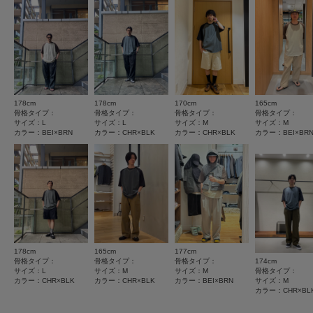
★
4
(1)
素材感
商品の取り扱いについて
★
3
(0)
透け感 : なし
カテゴリ
トップス
Tシャツ・カットソー
伸縮性 : ややあり
★
2
(0)
裏地 : なし
光沢 : なし
タイプ
MEN
★
1
ポケット : なし
(0)
178cm
178cm
170cm
165cm
サイズ感
骨格タイプ：
骨格タイプ：
骨格タイプ：
骨格タイプ：
とじる
とじる
サイズ：L
サイズ：L
サイズ：M
サイズ：M
小さい
大きい
カラー：BEI×BRN
カラー：CHR×BLK
カラー：CHR×BLK
カラー：BEI×BR
使いやすさ
悪い
良い
絞り込み
表示：新しい順
178cm
165cm
177cm
骨格タイプ：
骨格タイプ：
骨格タイプ：
174cm
サイズ：L
サイズ：M
サイズ：M
骨格タイプ：
2026.7.10
カラー：CHR×BLK
カラー：CHR×BLK
カラー：BEI×BRN
サイズ：M
カラー：CHR×BL
洗練された大人のラグランT