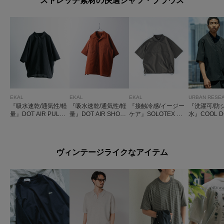
ストレッチ素材の快適シャツ・ブラウス
EKAL
EKAL
EKAL
URBAN RESE
『吸水速乾/通気性/軽
『吸水速乾/通気性/軽
『接触冷感/イージー
『洗濯可/防
量』DOT AIR PULLO
量』DOT AIR SHORT
ケア』SOLOTEX シ
水』COOL D
VER SHIRTS
-SLEEVE SHIRTS
ョートスリーブ プル
ORT-SLEEV
オーバーシャツ
S
ヴィンテージライクなアイテム