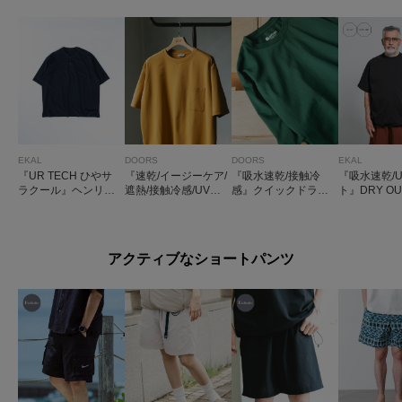
EKAL
DOORS
DOORS
EKAL
『UR TECH ひやサ
『速乾/イージーケア/
『吸水速乾/接触冷
『吸水速乾/
ラクール』ヘンリー
遮熱/接触冷感/UVカ
感』クイックドライ
ト』DRY OU
ネックショートスリ
ット』マルチスペッ
プレーティング ショ
OON FIT T-
ーブTシャツ
ク ポンチ ショートス
ートスリーブTシャツ
リーブ Tシャツ
アクティブなショートパンツ