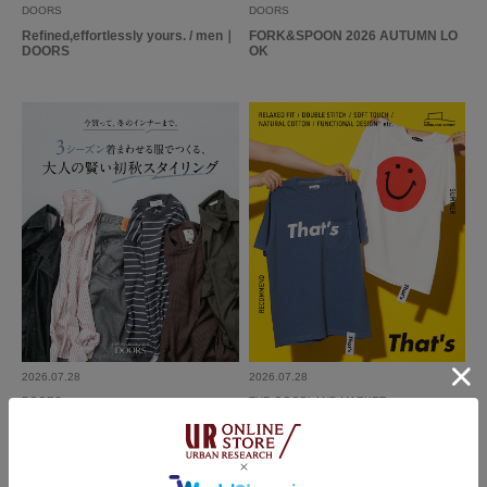
DOORS
DOORS
Refined,effortlessly yours. / men｜
FORK&SPOON 2026 AUTUMN LO
DOORS
OK
2026.07.28
2026.07.28
DOORS
THE GOODLAND MARKET
3シーズン着まわせる服でつくる、大
That’s SUMMER RECOMMEND｜T
人の賢い初秋スタイリング｜DOOR
HE GOODLAND MARKET
S