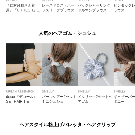
DOORS
DOORS
DOORS
ITEMS
『仁村紗和さん着
レースドロストハー
バックシャーリング
ピンタック
用』『UR TECH』完
フスリーブブラウス
ドルマンブラウス
ラウス
声/涼ドルマン半袖シ
ャツ
人気のヘアゴム・シュシュ
URBAN RESEARCH
SMELLY
SMELLY
SMELLY
decor『デコール』
パールシアー2セット
メタリック2セットヘ
ギャザーパ
SET HAIR TIE
ミニシュシュ
アゴム
ポニー
ヘアスタイル格上げバレッタ・ヘアクリップ