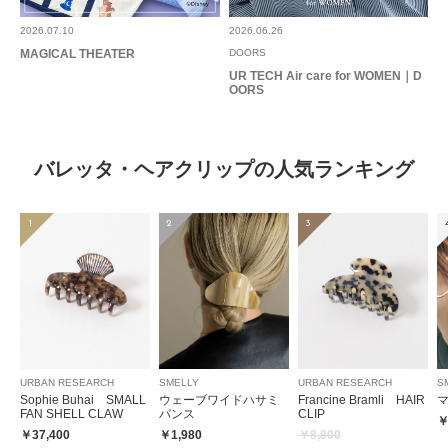
2026.07.10
2026.06.26
MAGICAL THEATER
DOORS
UR TECH Air care for WOMEN｜D
OORS
バレッタ・ヘアクリップの人気ランキング
1
2
3
URBAN RESEARCH
SMELLY
URBAN RESEARCH
S
Sophie Buhai SMALL
ウェーブワイドハサミ
Francine Bramli HAIR
FAN SHELL CLAW
バンス
CLIP
￥
￥37,400
￥1,980
￥8,800