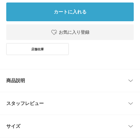
カートに入れる
お気に入り登録
商品説明
取り入れるだけでヘアスタイルを華やかに引き立てるパールバレッタ。
大人が使いやすいように、上品な艶感と程よい大きさにこだわってお作りし
スタッフレビュー
ました。
シンプルながらもワンポイントになるデザインは、お呼ばれシーンにはもち
ろん、デイリー使いにもおすすめです。
レビューはありません。
サイズ
【2026 Spring/Summer】【26SS】
総重量 : 約9g