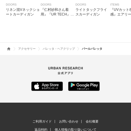
DOORS
DOORS
DOORS
ITEMS
リネン混Vネックショ
『仁村紗和さん着
ライトタックフライ
『UVカット
ートカーディガン
用』『UR TECH』サ
スカーディガン
感』エアリ
マシェアニットカー
ネックカー
ディガン
アクセサリー
バレッタ・ヘアクリップ
パールバレッタ
ご利用ガイド
お問い合わせ
会社概要
返品特約
個人情報の取り扱いについて