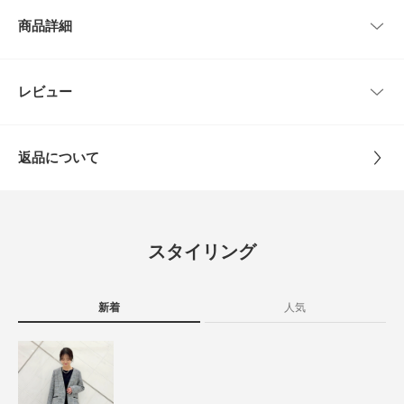
サイズ
縦
横
商品詳細
※商品画像は、光の当たり具合やパソコンなどの閲覧環境により、実際の色
One
0.8cm
6.5cm
味と異なって見える場合がございます。予めご了承ください。
※商品の色味の目安は、商品単体の画像をご参照ください。
品番
DR26130-2240806
レビュー
サイズガイド
とじる
▼お気に入り登録のおすすめ▼
トルソーボディーサイズ
お気に入り登録された商品は、マイページにて現在の価格情報や在庫状況の
サイズ
One
確認が可能です。
お買い物リストの管理にぜひご利用ください。
とじる
返品について
素材
合成樹脂 鉄
とじる
レビュー
原産国
韓国
0.0
スタイリング
カテゴリ
アクセサリー
バレッタ・ヘアクリップ
0
レビュー件数：
件
タイプ
WOMEN
新着
人気
★
5
(0)
★
4
(0)
とじる
★
3
(0)