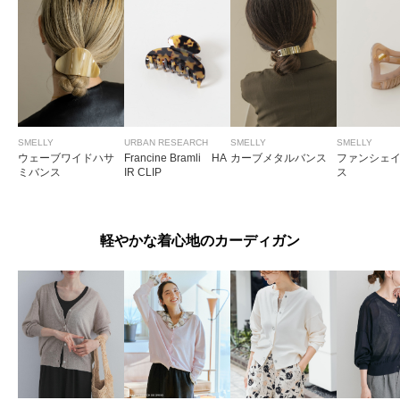
SMELLY
URBAN RESEARCH
SMELLY
SMELLY
ウェーブワイドハサ
Francine Bramli HA
カーブメタルバンス
ファンシェ
ミバンス
IR CLIP
ス
軽やかな着心地のカーディガン