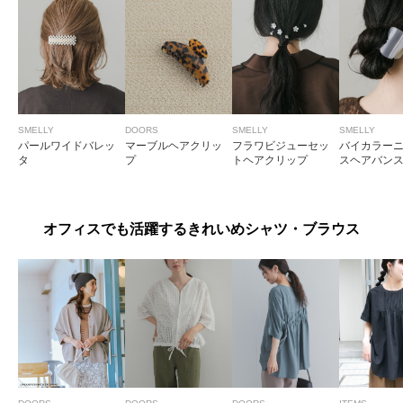
SMELLY
DOORS
SMELLY
SMELLY
パールワイドバレッ
マーブルヘアクリッ
フラワビジューセッ
バイカラー
タ
プ
トヘアクリップ
スヘアバン
オフィスでも活躍するきれいめシャツ・ブラウス