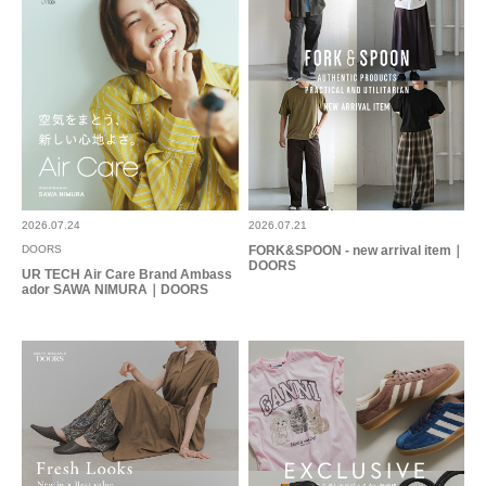
2026.07.24
2026.07.21
DOORS
FORK&SPOON - new arrival item｜
DOORS
UR TECH Air Care Brand Ambass
ador SAWA NIMURA｜DOORS