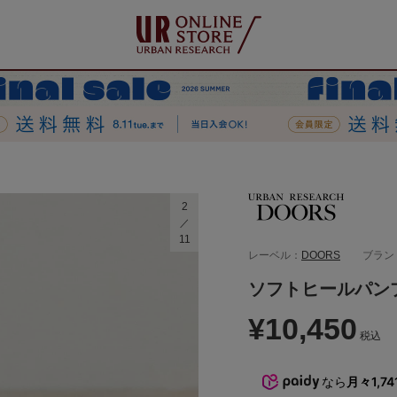
2
11
レーベル：
DOORS
ブラン
ソフトヒールパン
¥10,450
税込
なら
月々1,74