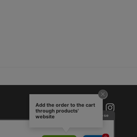
2026.3.25
7
me
代
足のサイズ:
23.5cm
性別:
女性
お子様の身長:
140cm～
～160cm
体型:
ふつう
:ちょうど良い
使いやすさ
:良い
重さ
:やや軽い
も合います。
感触で履き心地が良いです。
麗に見えます。
参考になった
0
Like!
0
2026.3.17