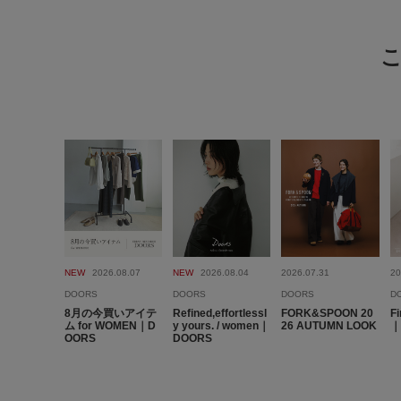
NEW
2026.08.07
NEW
2026.08.04
2026.07.31
20
DOORS
DOORS
DOORS
D
8月の今買いアイテ
Refined,effortlessl
FORK&SPOON 20
Fi
ム for WOMEN｜D
y yours. / women｜
26 AUTUMN LOOK
｜
OORS
DOORS