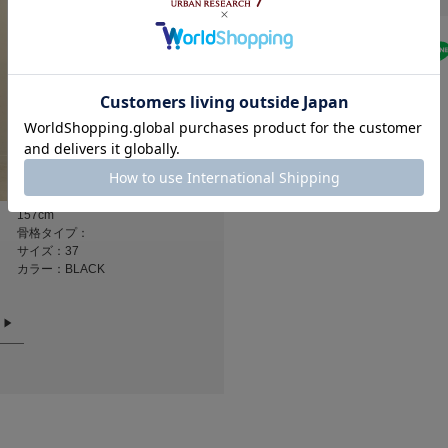
-------------------------
カテゴリ
《スタッフレビュー
試着サイズ : 37 / 38
★
5
タイプ
ストッキングを履い
分にはフィット感を
★
4
ができましたが足長
[スタッフデータ]
★
3
普段の着用サイズ : 2
足長 : 22.5cm
★
2
足囲 : 21.5cm
157cm
155cm
153cm
★
1
足幅 : 普通
骨格タイプ：
骨格タイプ：骨格ストレート
骨格タイプ：
※履き心地には個人
サイズ：37
サイズ：36
サイズ：36
カラー：BLACK
カラー：L.GREIGE
カラー：L.GRE
さい。
-------------------------
小さい
▼お気に入り登録の
悪い
お気に入り登録商品
が可能です。
軽い
お買い物リストの管