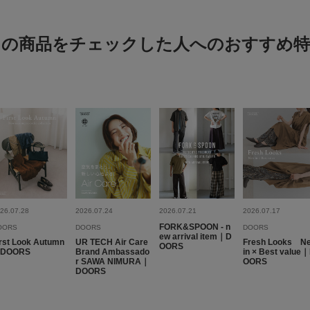
絞り込み
この商品をチェックした人へのおすすめ特
ヒールの高さが丁
色：BLACK
/
サイズ：37
mz
年代:
30
体型:
ふつ
サイズ感
主にスーツを着用した
26.07.28
2026.07.24
2026.07.21
2026.07.17
すいです。カツカツ音
FORK&SPOON - n
OORS
DOORS
DOORS
ew arrival item｜D
rst Look Autumn
UR TECH Air Care
Fresh Looks N
OORS
DOORS
Brand Ambassado
in × Best value
r SAWA NIMURA｜
OORS
DOORS