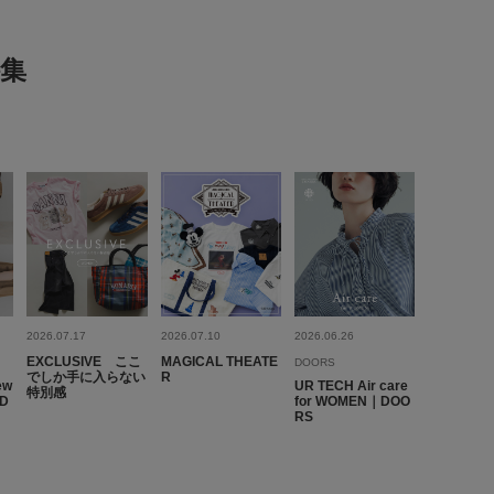
表示：新しい順
集
2026.4.16
度いいです
代
足のサイズ:
23.5cm
性別:
女性
身長:
156～160cm
う
:ちょうど良い
使いやすさ
:良い
重さ
:どちらともいえない
時に使用したくて購入しました。ヒールが少しあるので歩きや
2026.07.17
2026.07.10
2026.06.26
がするのが気になりましたが仕方ないですね。
EXCLUSIVE ここ
MAGICAL THEATE
DOORS
でしか手に入らない
R
ew
UR TECH Air care
特別感
参考になった
0
Like!
0
｜D
for WOMEN｜DOO
RS