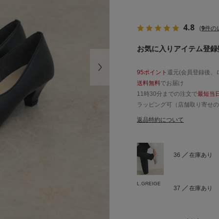
4.8
(
9
件の
お気に入りアイテム登録数
95ポイント
還元(会員登録後、
送料無料
でお届け
11時30分までの注文で
最短当
ラッピング可（店舗取り寄せの
返品特約について
36
在庫あり
L.GREIGE
37
在庫あり