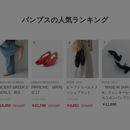
仕事用に…
パンプスの人気ランキング
色：BLACK
/
サイズ：36
hana
年代:
50
体型:
小柄
5
6
7
サイズ感
RBAN RESEARCH
URBAN RESEARCH
RODE SKO
RODE SKO
NCIENT GREEK S
PIPPICHIC NATAL
ピープトゥベルトメ
『MADE IN JAPA
パンプスは普段22.5
NDALS IRO
IE 17
ッシュフラット
N』チャンキーヒ
外反母趾ですが、履き
ルリボンパンプス
20,900
￥36,300
￥6,930
ます。
￥11,000
10,450
￥21,780
￥4,851
50%OFF
40%OFF
30%OFF
低めのヒールですが、