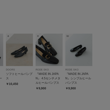
2026.3.31
代
足のサイズ:
22.5cm
性別:
女性
身長:
151～155cm
8
9
10
:ちょうど良い
使いやすさ
:良い
重さ
:軽い
DOORS
RODE SKO
RODE SKO
ソフトヒールパンプ
『MADE IN JAPA
『MADE IN JAPA
cmを選ぶことが多く、こちらは36で若干ゆとりがある感じです。
ー
ス
N』 4.5センチメタ
N』シンプルヒール
やすく足が痛くならないので仕事用パンプスとして重宝してい
ルヒールパンプス
パンプス
￥10,450
￥9,900
￥9,900
Vカットなので足もきれいに見えます。
参考になった
0
Like!
1