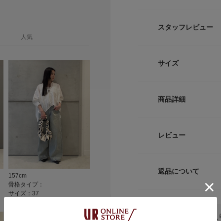
DOORS定番のソ
して再登場。
スタッフレビュー
低めのヒールとソフ
人気
パンプスです。浅め
も着用可能。
サイズ
オケージョンシーン
利なおすすめアイテ
サイズ
【2026 Spring/S
商品詳細
36
※靴箱破損につきま
だいております。予
品番
37
レビュー
※サイズ詳細は、当
い。
38
サイズ
重量(片足) : 約140g
返品について
157cm
156cm
156cm
素材
サイズガイド
骨格タイプ：
骨格タイプ：
骨格タイプ：
レビュー
※商品画像は、光の
サイズ：37
サイズ：36
サイズ：36
トルソーボディーサイ
色味と異なって見え
カラー：BLACK
カラー：BLACK
カラー：BLAC
※商品の色味の目安
原産国
DOORSをお気に入