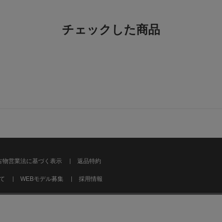
チェックした商品
履きやすい
色：L.GREIGE
/
サイズ：3
no na
年代:
50
身長:
156
サイズ感
シンプルでどんな服に
ソールがフカフカした
V字のカットで足が綺
古物営業法に基づく表示
返品特約
て
WEBモデル募集
採用情報