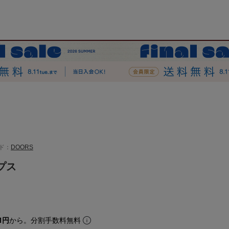
ド：
DOORS
プス
1円
から。分割手数料無料