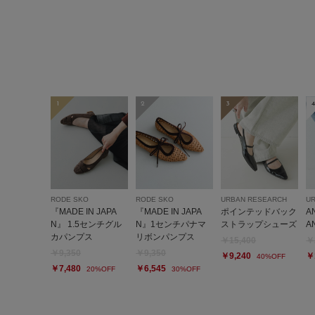
1
2
3
4
RODE SKO
RODE SKO
URBAN RESEARCH
U
『MADE IN JAPA
『MADE IN JAPA
ポインテッドバック
A
N』 1.5センチグル
N』1センチパナマ
ストラップシューズ
A
カパンプス
リボンパンプス
￥15,400
￥
￥9,350
￥9,350
￥9,240
￥
40%OFF
￥7,480
￥6,545
20%OFF
30%OFF