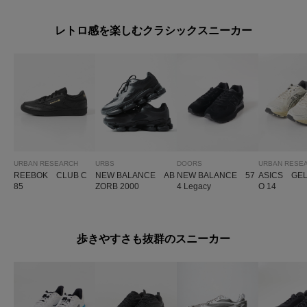
レトロ感を楽しむクラシックスニーカー
URBAN RESEARCH
URBS
DOORS
URBAN RESE
REEBOK CLUB C
NEW BALANCE AB
NEW BALANCE 57
ASICS GEL
85
ZORB 2000
4 Legacy
O 14
歩きやすさも抜群のスニーカー