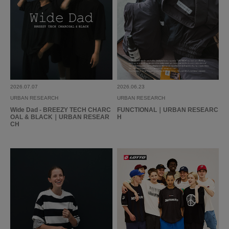
2026.07.07
2026.06.23
URBAN RESEARCH
URBAN RESEARCH
Wide Dad - BREEZY TECH CHARC
FUNCTIONAL｜URBAN RESEARC
OAL & BLACK｜URBAN RESEAR
H
CH