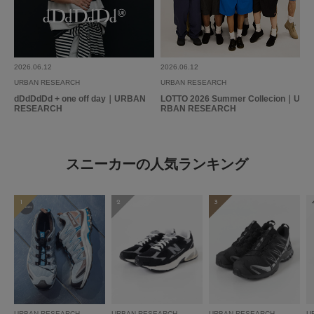
2026.06.12
2026.06.12
URBAN RESEARCH
URBAN RESEARCH
dDdDdDd + one off day｜URBAN
LOTTO 2026 Summer Collecion｜U
RESEARCH
RBAN RESEARCH
スニーカーの人気ランキング
1
2
3
URBAN RESEARCH
URBAN RESEARCH
URBAN RESEARCH
U