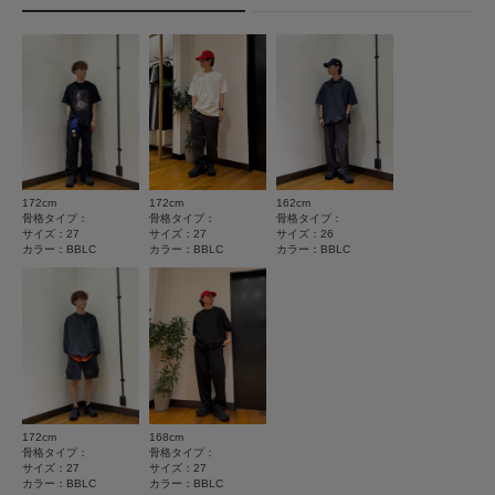
★
5
(1)
重量(片足) : 約295g
★
4
(0)
サイズガイド
とじる
※商品画像は、光の当たり具合やパソコンなどの閲覧環境により、実際の色
トルソーボディーサイズ
★
3
(0)
味と異なって見える場合がございます。予めご了承ください。
※商品の色味の目安は、商品単体の画像をご参照ください。
とじる
★
2
(0)
▼お気に入り登録のおすすめ▼
★
1
お気に入り登録された商品は、マイページにて現在の価格情報や在庫状況の
(0)
確認が可能です。
172cm
172cm
162cm
お買い物リストの管理にぜひご利用ください。
骨格タイプ：
骨格タイプ：
骨格タイプ：
サイズ：27
サイズ：27
サイズ：26
カラー：BBLC
カラー：BBLC
カラー：BBLC
メーカー品番 : 1162011-BBLC
絞り込み
表示：新しい順
とじる
2026.7.18
ランニング用に
172cm
168cm
骨格タイプ：
骨格タイプ：
色：BBLC
/
サイズ：27.5
サイズ：27
サイズ：27
カラー：BBLC
カラー：BBLC