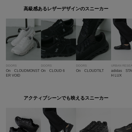
高級感あるレザーデザインのスニーカー
DOORS
DOORS
DOORS
URBAN RESE
On CLOUDMONST
On CLOUD 6
On CLOUDTILT
adidas STA
ER VOID
H LUX
アクティブシーンでも映えるスニーカー