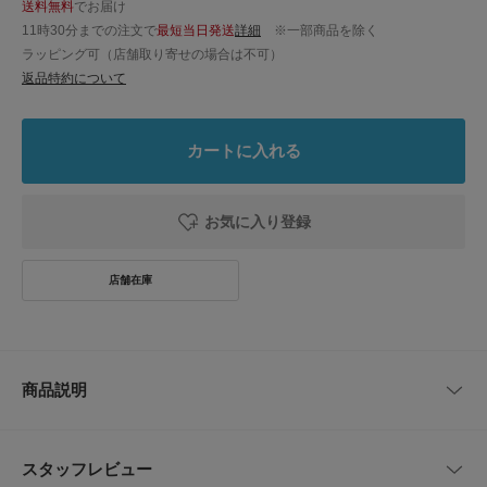
送料無料
でお届け
11時30分までの注文で
最短当日発送
詳細
※一部商品を除く
ラッピング可（店舗取り寄せの場合は不可）
返品特約について
カートに入れる
お気に入り登録
商品説明
軽やかな履き心地で楽しめる、ボリュームソールのランニングシューズ
スタッフレビュー
厚みのあるミッドソールが足元に存在感を添えつつ、メッシュ調のアッパー