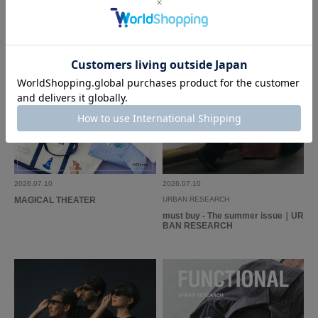
2026.07.10
2026.07.10
MAGICAL THEATER
URBAN RESEARCH
must buy - The summer issue｜UR
BAN RESEARCH