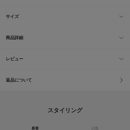
で見た目は軽やかにまとまった一足です。ブラックのワントーンで、カジュ
アルからモードまで幅広い着こなしに合わせやすく、通年で活躍します。
レビューはありません。
26から30までのサイズ展開で、好みのフィット感を選びやすいのも魅力で
サイズ
す。毎日のスタイルに取り入れやすい、頼れるアイテムです。
【HOKA ONE ONE / ホカ オネオネ】
サイズ
サイズ
甲幅
スポーツを楽しむすべての人に向けた上質なパフォーマンスフットウェア製
商品詳細
品を手掛けています。
26
26.0cm
9.5cm
アウトドアフィールドで生まれたホカオネオネのシューズは誕生当初、特徴
的な分厚いミッドソールでその名が知られました。
現在は、ランニングを主としてウォーキング、フィットネス、アウトドアに
26.5
26.5cm
9.5cm
品番
CU26310-1170222
レビュー
とじる
おける様々なユーザーの問題を解決するという発想の もと、独自の機能性
とデザインを融合したシューズを開発しています。
27
27.0cm
9.5cm
サイズ
26,26.5,27,27.5,28,28.5,29,30
ホカオネオネは、大胆で、時には想像を超えるような手段で、本格的なラン
ナーからフィットネス愛好家まで、スポーツを楽しむ様々な人々に地球を駆
返品について
27.5
27.5cm
10cm
け巡る喜びを伝えていきます。
素材
-
レビュー
【2026 Autumn/Winter】【26AW】
28
28.0cm
10cm
原産国
インドネシア
※靴箱破損につきましては、商品に不良が無い場合に限り出荷させていただ
5.0
28.5
28.5cm
10cm
いております。
スタイリング
※摩擦や汗、雨などの使用条件等により、色落ちや他の物への色移りの可能
カテゴリ
シューズ
スニーカー
29
29.0cm
10.5cm
1
性がございますのでご注意ください。
レビュー件数：
件
※その他お取り扱いに関しましては、商品に付属のアテンションタグをご覧
タイプ
MEN
ください。
30
新着
30.0cm
人気
10.5cm