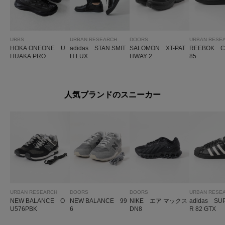
URBS
URBAN RESEARCH
DOORS
URBAN RESE
HOKA ONEONE U
adidas STAN SMIT
SALOMON XT-PAT
REEBOK C
HUAKA PRO
H LUX
HWAY 2
85
人気ブランドのスニーカー
URBAN RESEARCH
DOORS
DOORS
URBAN RESE
NEW BALANCE O
NEW BALANCE 99
NIKE エア マックス
adidas SU
U576PBK
6
DN8
R 82 GTX