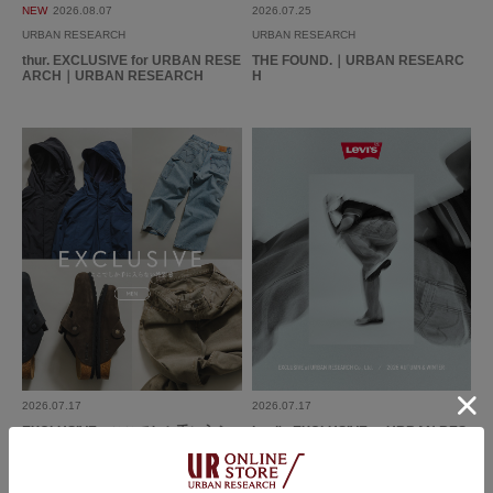
NEW
2026.08.07
2026.07.25
URBAN RESEARCH
URBAN RESEARCH
thur. EXCLUSIVE for URBAN RESE
THE FOUND.｜URBAN RESEARC
ARCH｜URBAN RESEARCH
H
2026.07.17
2026.07.17
EXCLUSIVE ここでしか手に入ら
Levi's EXCLUSIVE at URBAN RES
ない特別感
EARCH Co., Ltd.