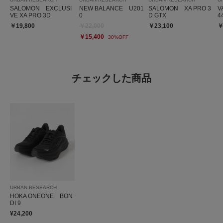
SALOMON EXCLUSI
NEW BALANCE U201
SALOMON XA PRO 3
V
VE XA PRO 3D
0
D GTX
4
￥19,800
￥22,000
￥23,100
￥
￥15,400
30%OFF
チェックした商品
URBAN RESEARCH
HOKA ONEONE BON
DI 9
¥24,200