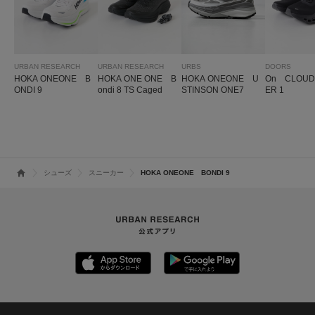
URBAN RESEARCH
URBAN RESEARCH
URBS
DOORS
HOKA ONEONE B
HOKA ONE ONE B
HOKA ONEONE U
On CLOUD
ONDI 9
ondi 8 TS Caged
STINSON ONE7
ER 1
シューズ
スニーカー
HOKA ONEONE BONDI 9