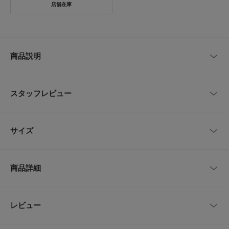
商品説明
タフなレザーアッパーで長時間の歩行にも安心なグルカシューズ
スタッフレビュー
滑らかなブラックレザーがきれいめカジュアルに馴染む一足です。
甲を覆うデザインとバックルでホールド感を確保し安定して履ける作りで
す。
レビューはありません。
厚めのソールが歩行時の衝撃を和らげるため普段使いから外出まで快適に過
サイズ
ごせます。
ショーツやチノと合わせた春から初夏のコーデはもちろん通年で使えるアイ
テムです。
サイズ
サイズ
甲幅
商品詳細
【Marbot / マルボー】
41
-cm
9cm
Marbotは、フランス軍への納入や高級メゾンの生産も手掛けてきた100年以
上の歴史を持つフランスの老舗シューズメーカー。
21世紀に入りブランドは途絶えてしまいましたが、BEAUTIFUL SHOESやf
42
-cm
9cm
品番
CU26210-1170109
レビュー
とじる
oot foot the coacherを手掛けるシューズデザイナー竹ヶ原敏之介のもと新た
なブランドとして始動しました。
43
-cm
9cm
サイズ
41,42,43
過去に発表されたオリジナルモデルに加えて、フレンチミリタリーやトレー