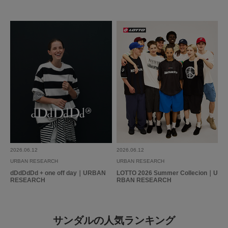
2026.06.12
2026.06.12
URBAN RESEARCH
URBAN RESEARCH
dDdDdDd + one off day｜URBAN
LOTTO 2026 Summer Collecion｜U
RESEARCH
RBAN RESEARCH
サンダルの人気ランキング