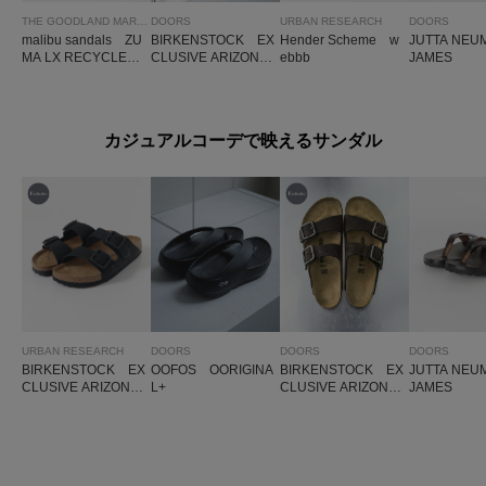
THE GOODLAND MARKET
DOORS
URBAN RESEARCH
DOORS
malibu sandals ZU
BIRKENSTOCK EX
Hender Scheme w
JUTTA NE
MA LX RECYCLED1
CLUSIVE ARIZONA
ebbb
JAMES
0 M
WB(REG)
カジュアルコーデで映えるサンダル
URBAN RESEARCH
DOORS
DOORS
DOORS
BIRKENSTOCK EX
OOFOS OORIGINA
BIRKENSTOCK EX
JUTTA NE
CLUSIVE ARIZONA
L+
CLUSIVE ARIZONA
JAMES
WB(NAR)
WB(REG)