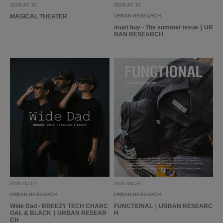
2026.07.10
2026.07.10
MAGICAL THEATER
URBAN RESEARCH
must buy - The summer issue｜UR
BAN RESEARCH
2026.07.07
2026.06.23
URBAN RESEARCH
URBAN RESEARCH
Wide Dad - BREEZY TECH CHARC
FUNCTIONAL｜URBAN RESEARC
OAL & BLACK｜URBAN RESEAR
H
CH