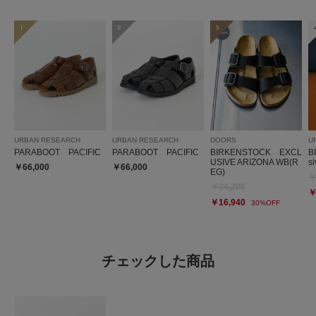
1
2
3
URBAN RESEARCH
URBAN RESEARCH
DOORS
U
PARABOOT PACIFIC
PARABOOT PACIFIC
BIRKENSTOCK EXCL
B
USIVE ARIZONA WB(R
s
￥66,000
￥66,000
EG)
￥
￥24,200
￥
￥16,940
30%OFF
チェックした商品