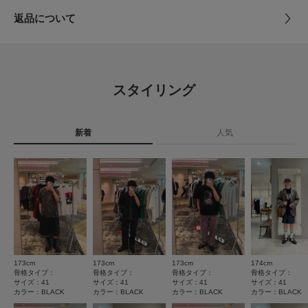
ニングシューズなどをモチーフとしたモデルを展開するなど古き良き時代の
返品について
靴を現代へと繋ぐ、新たな展開が魅力です。
サイズガイド
素材
-
レビュー
トルソーボディーサイズ
【2026 Spring/Summer】【26SS】
原産国
-
とじる
0.0
※靴箱破損につきましては、商品に不良が無い場合に限り出荷させていただ
スタイリング
いております。予めご了承ください。
カテゴリ
シューズ
サンダル
0
レビュー件数：
件
重量(片足) : 約430g
タイプ
MEN
新着
人気
★
5
(0)
※商品画像は、光の当たり具合やパソコンなどの閲覧環境により、実際の色
味と異なって見える場合がございます。予めご了承ください。
★
4
(0)
※商品の色味の目安は、商品単体の画像をご参照ください。
とじる
★
3
(0)
▼お気に入り登録のおすすめ▼
お気に入り登録された商品は、マイページにて現在の価格情報や在庫状況の
★
2
(0)
確認が可能です。
お買い物リストの管理にぜひご利用ください。
★
1
(0)
とじる
173cm
173cm
173cm
174cm
骨格タイプ：
骨格タイプ：
骨格タイプ：
骨格タイプ：
サイズ：41
サイズ：41
サイズ：41
サイズ：41
カラー：BLACK
カラー：BLACK
カラー：BLACK
カラー：BLACK
レビューはありません。