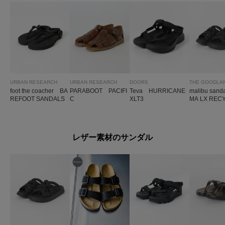
URBAN RESEARCH
URBAN RESEARCH
DOORS
foot the coacher BA
PARABOOT PACIFI
Teva HURRICANE
malibu san
REFOOT SANDALS
C
XLT3
MA LX REC
0 M
レザー素材のサンダル