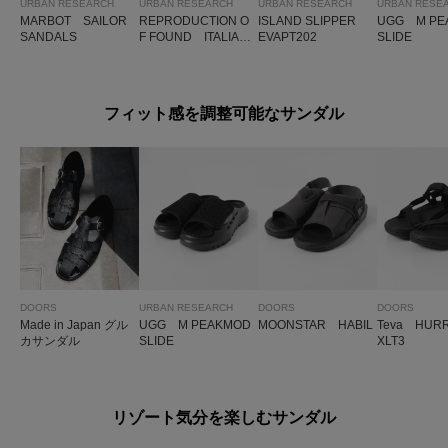
URBAN RESEARCH
URBAN RESEARCH
URBAN RESEARCH
URBAN RESE
MARBOT SAILOR
REPRODUCTION O
ISLAND SLIPPER
UGG M PE
SANDALS
F FOUND ITALIAN
EVAPT202
SLIDE
MILITARY SLIPPER
フィット感を調整可能なサンダル
DOORS
URBAN RESEARCH
DOORS
DOORS
Made in Japan グル
UGG M PEAKMOD
MOONSTAR HABIL
Teva HUR
カサンダル
SLIDE
XLT3
リゾート気分を楽しむサンダル