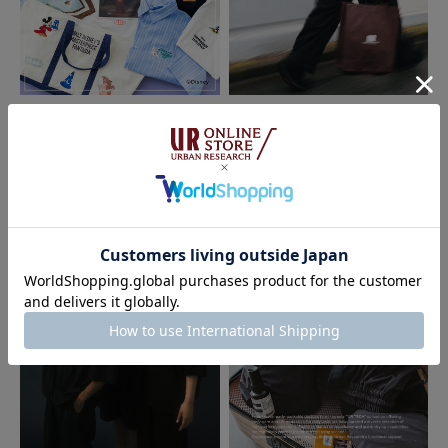
2026.07.10
2026.07.10
MAGICAL THEATER
URBAN RESEARCH
must buy - The summer issue｜UR
BAN RESEARCH