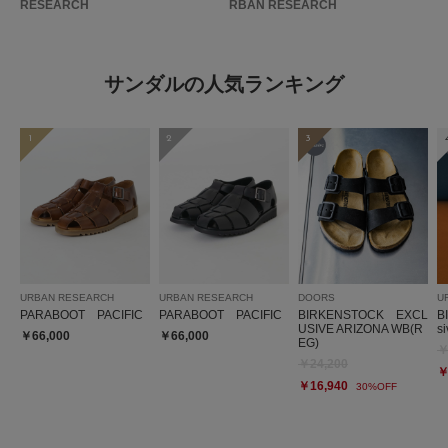
RESEARCH
RBAN RESEARCH
サンダルの人気ランキング
1
2
3
URBAN RESEARCH
URBAN RESEARCH
DOORS
U
PARABOOT PACIFIC
PARABOOT PACIFIC
BIRKENSTOCK EXCL
B
USIVE ARIZONA WB(R
s
￥66,000
￥66,000
EG)
￥
￥24,200
￥
￥16,940
30%OFF