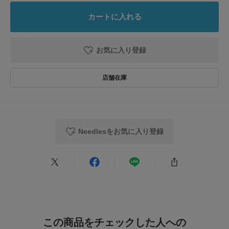
原産国
日本
トルソーボディーサイズ
5.0
※靴箱破損につきましては、商品に不良が無い場合に限り出荷させていただ
カートに入れる
いております。予めご了承ください。
カテゴリ
シューズ
サンダル
とじる
1
レビュー件数：
件
重量(片足) : 約245g
お気に入り登録
タイプ
MEN
★
5
(1)
※商品画像は、光の当たり具合やパソコンなどの閲覧環境により、実際の色
味と異なって見える場合がございます。予めご了承ください。
★
4
(0)
※商品の色味の目安は、商品単体の画像をご参照ください。
とじる
★
3
(0)
▼お気に入り登録のおすすめ▼
お気に入り登録された商品は、マイページにて現在の価格情報や在庫状況の
★
2
(0)
確認が可能です。
お買い物リストの管理にぜひご利用ください。
Needlesをお気に入り登録
★
1
(0)
とじる
絞り込み
表示：新しい順
この商品をチェックした人への