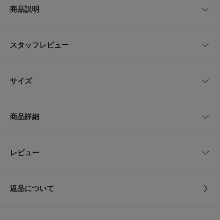
商品説明
スタッズが映える存在感のあるスライドサンダル
スタッフレビュー
軽量なモールド素材で素足でも滑りにくく通年で使いやすい仕上がりです。
クッション性のあるソールで歩行時の疲れを軽減し、ちょっとした外出やリ
ラックスタイムに適しています。
レビューはありません。
甲部分に配されたスタッズがアクセントになり、シンプルな装いの足元に個
サイズ
性を添えます。
濡れても手入れがしやすくビーチやプールサイドでも気軽に使える実用性が
あります。
サイズ
サイズ
甲幅
ワンカラーの力強い色味はコーディネートの主役になりやすく、サンダルと
商品詳細
しての機能性とデザインを両立した一足です。
7
25.0cm
8.5cm
【Needles / ニードルズ】
渋谷の老舗セレクトショップ「NEPENTHES(ネペンテス)」の創業者である
8
26.0cm
8.5cm
品番
CU26210-1170074
レビュー
とじる
清水慶三氏がデザインを手掛けるブランド。
日本におけるインポートファッションを20年以上に渡り牽引し続けてきた
9
27.0cm
9cm
サイズ
7,8,9,10
経験とそのネットワークを駆使し、世界各国のメーカーやクリエイターと盛
んにプロジェクトを展開している。
返品について
10
28.0cm
9.5cm
豊富な知識に裏打ちされた細部へのこだわり、そこからの遊びや抜け感で唯
素材
合成素材(天然ゴム配合)
一無二の世界観を構築している。
レビュー
サイズガイド
【2026 Spring/Summer】【26SS】