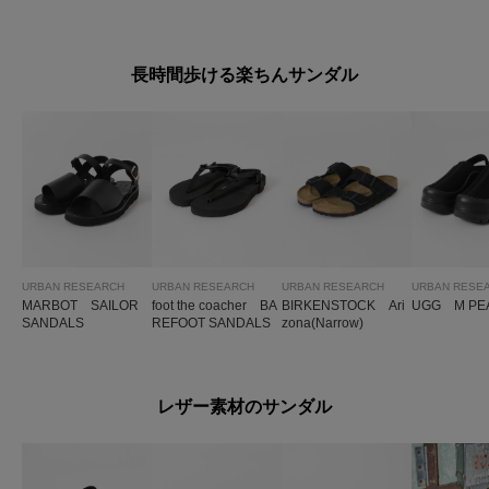
WB(NAR)
EARCH ナロースト
(NAR)
ラップサンダル
長時間歩ける楽ちんサンダル
URBAN RESEARCH
URBAN RESEARCH
URBAN RESEARCH
URBAN RESE
MARBOT SAILOR
foot the coacher BA
BIRKENSTOCK Ari
UGG M PE
SANDALS
REFOOT SANDALS
zona(Narrow)
レザー素材のサンダル