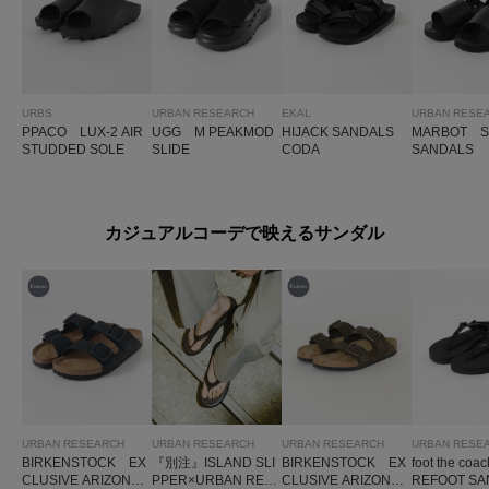
URBS
URBAN RESEARCH
EKAL
URBAN RESE
PPACO LUX-2 AIR
UGG M PEAKMOD
HIJACK SANDALS
MARBOT S
STUDDED SOLE
SLIDE
CODA
SANDALS
カジュアルコーデで映えるサンダル
URBAN RESEARCH
URBAN RESEARCH
URBAN RESEARCH
URBAN RESE
BIRKENSTOCK EX
『別注』ISLAND SLI
BIRKENSTOCK EX
foot the co
CLUSIVE ARIZONA
PPER×URBAN RES
CLUSIVE ARIZONA
REFOOT SA