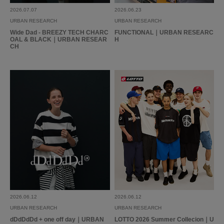
2026.07.07
2026.06.23
URBAN RESEARCH
URBAN RESEARCH
Wide Dad - BREEZY TECH CHARC
FUNCTIONAL｜URBAN RESEARC
OAL & BLACK｜URBAN RESEAR
H
CH
2026.06.12
2026.06.12
URBAN RESEARCH
URBAN RESEARCH
dDdDdDd + one off day｜URBAN
LOTTO 2026 Summer Collecion｜U