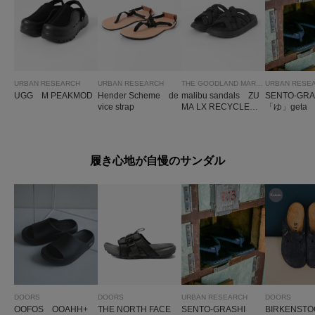
URBAN RESEARCH
URBAN RESEARCH
THE GOODLAND MARKET
URBAN RESE
UGG M PEAKMOD
Hender Scheme de
malibu sandals ZU
SENTO-GR
vice strap
MA LX RECYCLED1
「ゆ」geta
0 M
履き心地が自慢のサンダル
DOORS
DOORS
DOORS
URBAN RESEARCH
BIRKENST
OOFOS OOAHH+
THE NORTH FACE
SENTO-GRASHI