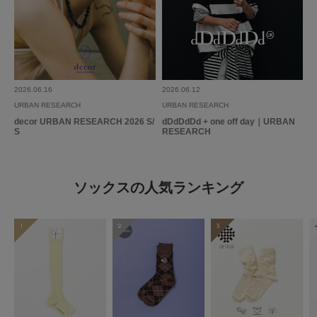
2026.06.16
2026.06.12
URBAN RESEARCH
URBAN RESEARCH
decor URBAN RESEARCH 2026 S/
dDdDdDd + one off day｜URBAN
S
RESEARCH
ソックスの人気ランキング
1
2
3