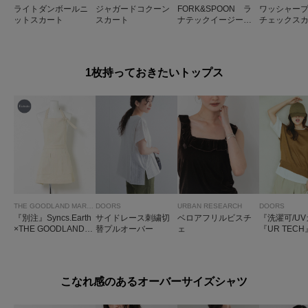
ライトダンボールニ
ジャガードコクーン
FORK&SPOON ラ
ワッシャー
ットスカート
スカート
ナテックイージース
チェックス
カート
1枚持っておきたいトップス
THE GOODLAND MARKET
DOORS
URBAN RESEARCH
DOORS
『別注』Syncs.Earth
サイドレース刺繍切
ベロアフリルビスチ
『洗濯可/U
×THE GOODLAND M
替プルオーバー
ェ
『UR TECH』
ARKET APRON
eフレンチニ
オーバー
こなれ感のあるオーバーサイズシャツ