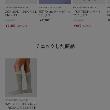
URBAN RESEARCH
SENSE OF PLACE
URBAN RESEARCH
E
CONLEAD SILK RIB L
別注/Disney/アーガイル
『UR TECH』ライトリ
N
ONG TOE
ソックス
ブソックス
M
￥5,500
￥2,200
￥1,320
￥
￥3,300
￥660
40%OFF
50%OFF
チェックした商品
URBAN RESEARCH
SWEDISH STOCKINGS
ROSA LACE KNEE H