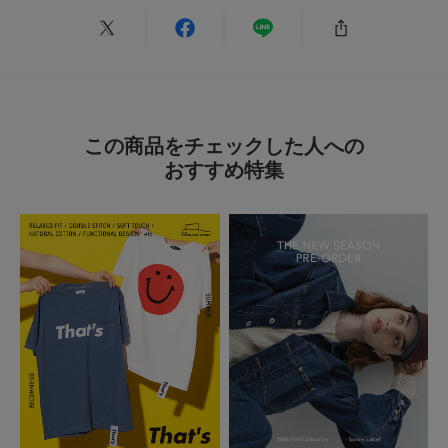
とじる
サイズ感
小さい
大きい
使いやすさ
悪い
良い
この商品をチェックした人への
おすすめ特集
絞り込み
表示：新しい順
2026.7.9
なかなか国内製にはない綺麗なレースハイソックス
色：MINT
/
サイズ：-
ぐっち
年代:
50代
足のサイズ:
25.5cm
性別:
女性
身長:
161～165cm
体型:
大柄
サイズ感
:ちょうど良い
使いやすさ
:良い