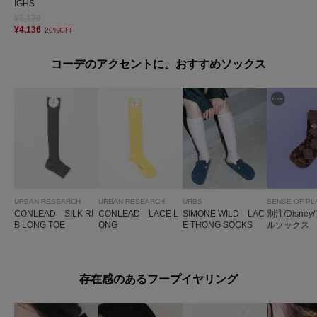
IGHS
¥5,170
¥4,136
20%OFF
コーデのアクセントに。おすすめソックス
URBAN RESEARCH
URBAN RESEARCH
URBS
SENSE OF PL
CONLEAD SILK RI
CONLEAD LACE L
SIMONE WILD LAC
別注/Disne
B LONG TOE
ONG
E THONG SOCKS
ルソックス
存在感のあるフープイヤリング