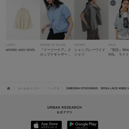
LAATO
SENSE OF PLACE
DOORS
EKAL
wrinkle velor shirts
『イージーケア』ク
シャンブレーワイド
『別注』Wran
ロップドギャザーシ
シャツ
KAL ライ
ャツ
ワークシャ
ルーム＆インナー
ソックス
SWEDISH STOCKINGS ROSA LACE KNEE 