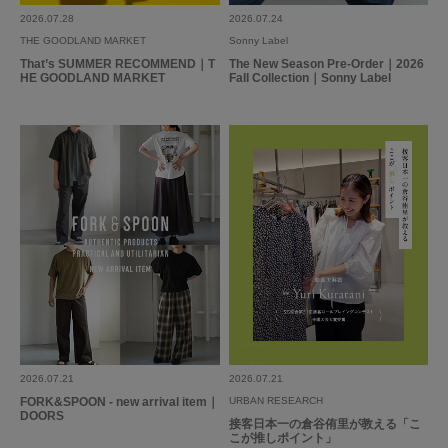
足が太めなので注文する時からハイソックスが
2026.07.28
2026.07.24
ただのソックスになってしまわないか心配しながら購入しましたが、大丈夫
THE GOODLAND MARKET
Sonny Label
でした。さすが海外製です。伸縮性も良いし、色、レースもステキで購入し
That’s SUMMER RECOMMEND｜T
The New Season Pre-Order｜2026
てよかった！色違いも購入しようかなと思います。
HE GOODLAND MARKET
Fall Collection｜Sonny Label
参考になった
0
Like!
0
とじる
2026.07.21
2026.07.21
FORK&SPOON - new arrival item｜
URBAN RESEARCH
DOORS
接客日本一の倉谷侑里が教える「こ
こが推しポイント」