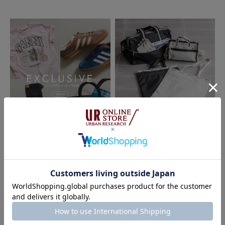
2026.07.17
2026.07.17
EXCLUSIVE ここでしか手に入ら
URBAN RESEARCH
ない特別感
LeSportsac EXCLUSIVE COLLECTI
ON for URBAN RESEARCH｜URB
AN RESEARCH