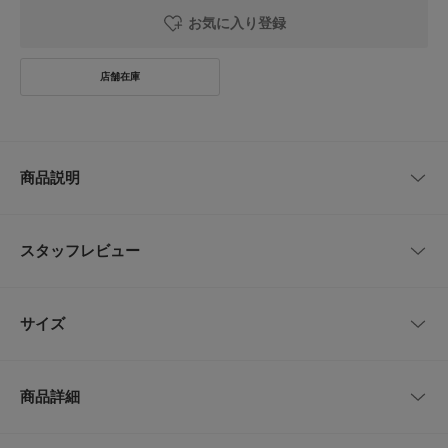
お気に入り登録
商品説明
繊細でエレガントなフローラルレースが、膝下を美しく彩るニーハイソック
ス。
スタッフレビュー
ヴィンテージのような深みのあるレースパターンが足元に立体感を与え、い
つものコーディネートに洗練された華やぎをプラスします。
再生ナイロンを使用したサステナブルな素材感は、肌に吸い付くようなフィ
レビューはありません。
ット感と滑らかな肌触りを両立。
サイズ
履き口のソフトなリブ設計により、ズレ落ちにくく、長時間の着用でもスト
レスフリーな履き心地を実現しました。
ミディ丈のスカートから覗かせてクラシックにまとめたり、ミニボトムスと
サイズ
サイズ
全長
合わせてモダンなレイヤードを楽しんだりと、スタイリング次第で表情を変
商品詳細
える一足。
-
22～26cm
41cm
【SWEDISH STOCKINGS / スウェーディッシュ ストッキング】