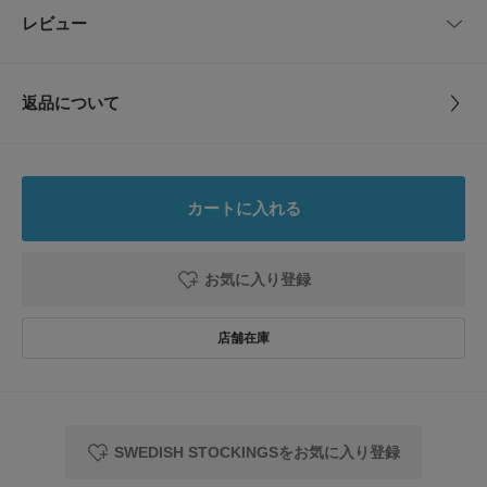
2014年スウェーデンにてスタート、ミレ二アル世代の女性が作るエシカル
品番
CU26110-2260445
レビュー
サイズガイド
とじる
なレッグウエアブランド「スウェーディッシュ ストッキング」。
トルソーボディーサイズ
石油由来の素材を使うため土に還らないストッキングは、年間20億個ゴミ
サイズ
-
として埋め立て地に捨てられます。
その事実を目の当たりにした二人がリサイクル素材を使用し環境負荷の少な
とじる
返品について
い製法で、新たなストッキングを作り、古くなったストッキングを他の素材
素材
ナイロン94％ ポリウレタン6％
に変えるリサイクルシステムを作りました。
レビュー
デザイン的にもファッション性が高く、世界的に高い評価を受けています。
原産国
イタリア
5.0
【2026 Spring/Summer】【26SS】
カートに入れる
洗濯表記
洗濯機洗い可
1
※商品画像は、光の当たり具合やパソコンなどの閲覧環境により、実際の色
レビュー件数：
件
詳しい洗濯方法については、商品の品質表示タグを
味と異なって見える場合がございます。予めご了承ください。
ご覧ください
お気に入り登録
※商品の色味の目安は、商品単体の画像をご参照ください。
★
5
(1)
洗濯表示について
▼お気に入り登録のおすすめ▼
商品の取り扱いについて
★
4
(0)
お気に入り登録された商品は、マイページにて現在の価格情報や在庫状況の
確認が可能です。
★
3
(0)
カテゴリ
ルーム＆インナー
ソックス
お買い物リストの管理にぜひご利用ください。
★
2
(0)
メーカー品番 : SST-KH068-067
タイプ
WOMEN
SWEDISH STOCKINGSをお気に入り登録
★
1
(0)
とじる