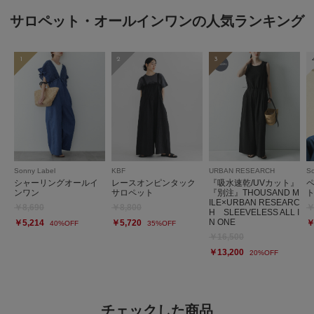
サロペット・オールインワンの人気ランキング
1
2
3
Sonny Label
KBF
URBAN RESEARCH
So
シャーリングオールイ
レースオンピンタック
『吸水速乾/UVカット』
ンワン
サロペット
『別注』THOUSAND M
ILE×URBAN RESEARC
￥8,690
￥8,800
￥
H SLEEVELESS ALL I
N ONE
￥5,214
￥5,720
￥
40%OFF
35%OFF
￥16,500
￥13,200
20%OFF
チェックした商品