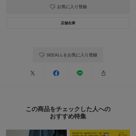
▼お気に入り登録のおすすめ▼
ご覧ください
お気に入り登録
お気に入り登録された商品は、マイページにて現在の価格情報や在庫状況の
★
5
(0)
確認が可能です。
洗濯表示について
お買い物リストの管理にぜひご利用ください。
商品の取り扱いについて
★
4
(0)
素材感
★
3
(0)
カテゴリ
ボトム
サロペット・オールインワン
透け感 : ややあり
★
2
(0)
伸縮性 : なし
タイプ
WOMEN
裏地 : なし
SEEALLをお気に入り登録
★
1
光沢 : なし
(0)
ポケット : あり
とじる
メーカー品番 : SAU63-AL381
レビューはありません。
とじる
この商品をチェックした人への
おすすめ特集
とじる