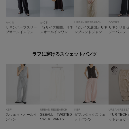
かぐれ
かぐれ
URBAN RESEARCH
DOORS
リネンハーフスリー
『2サイズ展開』リネ
『2サイズ展開』リネ
リネンリヨ
ブオールインワン
ンオールインワン
ンブレンドジャンプ
ジーパンツ
スーツ
ラフに穿けるスウェットパンツ
KBF
URBAN RESEARCH
KBF
URBAN RESE
スウェットオールイ
SEEALL TWISTED
ダブルタックスウェ
『UR TEC
ンワン
SWEAT PANTS
ットパンツ
ットジョガ