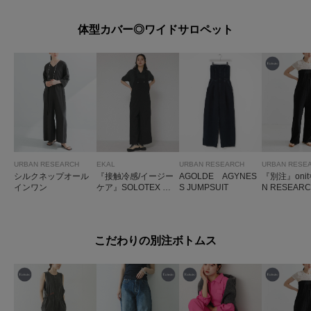
体型カバー◎ワイドサロペット
URBAN RESEARCH
EKAL
URBAN RESEARCH
URBAN RESE
シルクネップオール
『接触冷感/イージー
AGOLDE AGYNES
『別注』onit
インワン
ケア』SOLOTEX ワ
S JUMPSUIT
N RESEA
イドサロペット
トップオー
ン
こだわりの別注ボトムス