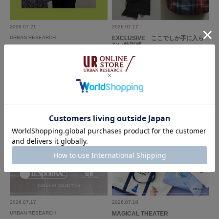
2026.07.21
2026.07.17
URBAN RESEARCH
EXCLUSIVE ここでしか手に入ら
ない特別感
接客日本一の倉谷侑里が教える「こ
こが推しポイント」
2026.07.17
2026.07.10
URBAN RESEARCH
MAGICAL THEATER