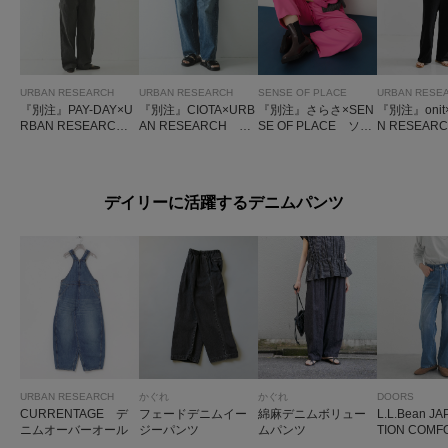
URBAN RESEARCH
URBAN RESEARCH
SENSE OF PLACE
URBAN RESE
『別注』PAY-DAY×U
『別注』CIOTA×URB
『別注』さらさ×SEN
『別注』onit
RBAN RESEARCH
AN RESEARCH BA
SE OF PLACE ソフ
N RESEA
オールインワン
GGY 5 POCKET PAN
トツイルジャンプス
トップオー
TS
ーツ
ン
デイリーに活躍するデニムパンツ
URBAN RESEARCH
かぐれ
かぐれ
DOORS
CURRENTAGE デ
フェードデニムイー
綿麻デニムボリュー
L.L.Bean JA
ニムオーバーオール
ジーパンツ
ムパンツ
TION COMF
ST JEANS