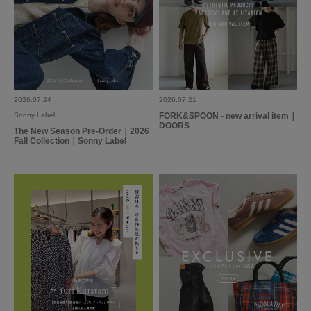
2026.07.24
2026.07.21
Sonny Label
FORK&SPOON - new arrival item｜
DOORS
The New Season Pre-Order｜2026
Fall Collection｜Sonny Label