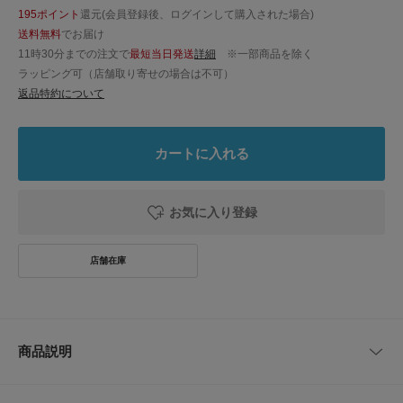
195ポイント
還元(会員登録後、ログインして購入された場合)
送料無料
でお届け
11時30分までの注文で
最短当日発送
詳細
※一部商品を除く
ラッピング可（店舗取り寄せの場合は不可）
返品特約について
カートに入れる
お気に入り登録
商品説明
古代インドから伝わる手紡ぎ・手織りのカディ生地を、贅沢にシルクで織り