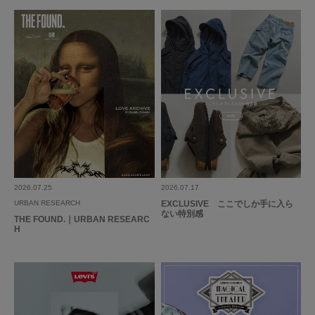
2026.2.23
良い
色：クロ
/
サイズ：M
no name
年代:
40代
足のサイズ:
23.5cm
性別:
男性
身長:
161～165cm
体型:
ふつう
サイズ感
:大きい
使いやすさ
:やや良い
シンプルなベルトを探してたので購入。
2026.07.25
2026.07.17
バックルがシルバーは持っていたのでこちらにしました。
URBAN RESEARCH
EXCLUSIVE ここでしか手に入ら
ない特別感
参考になった
0
Like!
0
THE FOUND.｜URBAN RESEARC
H