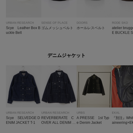
URBAN RESEARCH
SENSE OF PLACE
DOORS
RODE SKO
Scye Leather Box B
ゴムメッシュベルト
ホールレスベルト
atelier bru
uckle Belt
E BUCKLE S
ELT
デニムジャケット
URBAN RESEARCH
URBAN RESEARCH
URBS
EKAL
Scye SELVEDGE D
REVERBERATE C
A PRESSE 1st Typ
『別注』White
ENIM JACKET T-1
OVER ALL DENIM J
e Denim Jacket
aineering×
ACKET
ENIM DRIZZ
CKET