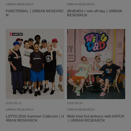
URBAN RESEARCH
URBAN RESEARCH
FUNCTIONAL｜URBAN RESEARC
dDdDdDd + one off day｜URBAN
H
RESEARCH
2026.06.12
2026.06.05
URBAN RESEARCH
URBAN RESEARCH
LOTTO 2026 Summer Collecion｜U
Wide Dad 3rd delivery with HATCH
RBAN RESEARCH
｜URBAN RESEARCH