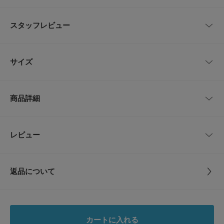
上品なレザーとスクエアバックルでシンプルに決まるレザーベルト
スタッフレビュー
薄めのベルト幅と控えめなボックスバックルで、カジュアルからきれいめま
で幅広く使える一品です。レザーの質感がさりげない存在感を出すため、デ
ニムのウエスト周りに差し込むだけで落ち着いた印象にまとまります。
レビューはありません。
シンプルなデザインなので春の軽い装いにも馴染みやすく、チノやスラック
サイズ
スと合わせてきれいめカジュアルを作りたい時に使いやすいです。
長く使うほどに風合いが増すので、経年変化を楽しみながら愛用したい方に
おすすめです。
サイズ
全長
最大幅
商品詳細
【Scye / サイ】
M
109.5cm
3cm
テーラー用語で袖ぐり、鎌の意味を持つScye。
英国クラシックをベースに現代的視点から様々な要素を加え再構築したリア
ルクローズを提案しています。
品番
CU26110-1220347
レビュー
サイズガイド
とじる
トルソーボディーサイズ
【2026 Spring/Summer】【26SS】
サイズ
M
※商品画像は、光の当たり具合やパソコンなどの閲覧環境により、実際の色
とじる
返品について
味と異なって見える場合がございます。予めご了承ください。
素材
牛革
※商品の色味の目安は、商品単体の画像をご参照ください。
レビュー
▼お気に入り登録のおすすめ▼
原産国
日本
お気に入り登録された商品は、マイページにて現在の価格情報や在庫状況の
5.0
確認が可能です。
カートに入れる