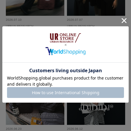
2026.07.10
2026.07.07
URBAN RESEARCH
URBAN RESEARCH
must buy - The summer issue｜UR
Wide Dad - BREEZY TECH CHARC
BAN RESEARCH
OAL & BLACK｜URBAN RESEAR
CH
2026.06.23
2026.06.12