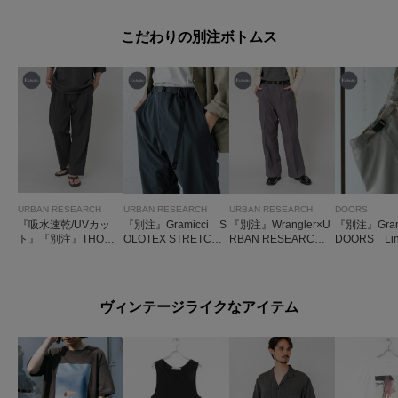
こだわりの別注ボトムス
URBAN RESEARCH
URBAN RESEARCH
URBAN RESEARCH
DOORS
『吸水速乾/UVカッ
『別注』Gramicci S
『別注』Wrangler×U
『別注』Gramic
ト』『別注』THOUS
OLOTEX STRETCH
RBAN RESEARCH
DOORS Line
AND MILE×URBAN
PANTS
WRANCHER
Trouser
RESEARCH WASH
ER CODE PANTS
ヴィンテージライクなアイテム