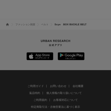
オープンカ
ツ
ファッション雑貨
ベルト
Scye BOX BUCKLE BELT
ご利用ガイド
お問い合わせ
会社概要
返品特約
個人情報の取り扱いについて
ご利用規約
お客様対応について
特定商取引法・古物営業法に基づく表示