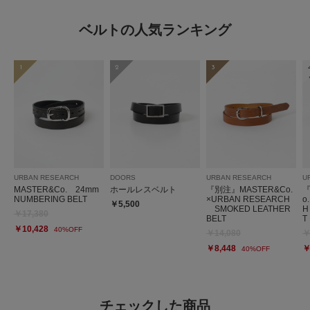
ベルトの人気ランキング
1
2
3
URBAN RESEARCH
DOORS
URBAN RESEARCH
U
MASTER&Co. 24mm
ホールレスベルト
『別注』MASTER&Co.
『
NUMBERING BELT
×URBAN RESEARCH
o
￥5,500
SMOKED LEATHER
H
￥17,380
BELT
T
￥10,428
40%OFF
￥14,080
￥
￥8,448
￥
40%OFF
チェックした商品