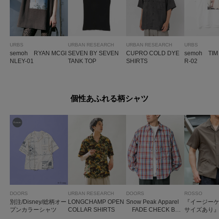
URBS
URBAN RESEARCH
URBAN RESEARCH
URBS
semoh RYAN MCGI
SEVEN BY SEVEN
CUPRO COLD DYE
semoh TIM
NLEY-01
TANK TOP
SHIRTS
R-02
個性あふれる柄シャツ
DOORS
URBAN RESEARCH
DOORS
ROSSO
別注/Disney/総柄オー
LONGCHAMP OPEN
Snow Peak Apparel
『イージーケア
プンカラーシャツ
COLLAR SHIRTS
FADE CHECK BR
サイズあり
EEZY SHIRTS
ンリラック