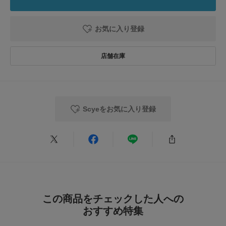
お買い物リストの管理にぜひご利用ください。
カテゴリ
ファッション雑貨
ベルト
1
レビュー件数：
件
とじる
お気に入り登録
タイプ
MEN
★
5
(1)
★
4
(0)
とじる
★
3
(0)
★
2
(0)
Scyeをお気に入り登録
★
1
(0)
サイズ感
小さい
大きい
使いやすさ
悪い
良い
この商品をチェックした人への
おすすめ特集
絞り込み
表示：新しい順