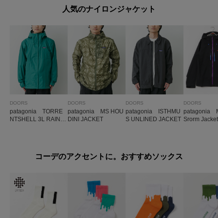
人気のナイロンジャケット
DOORS
DOORS
DOORS
DOORS
patagonia TORRE
patagonia MS HOU
patagonia ISTHMU
patagonia 
NTSHELL 3L RAIN J
DINI JACKET
S UNLINED JACKET
Srorm Jacket
ACKET
コーデのアクセントに。おすすめソックス