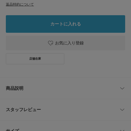
返品特約について
カートに入れる
お気に入り登録
商品説明
手ぶらで出かけたい時の小物収納に最適なミニポーチ
スタッフレビュー
コンパクトなサイズ感でキーやコイン、ワイヤレスイヤホンの収納に便利で
す。
カラビナ付きでバッグやベルトループにさっと取り付けられ、通勤・通学や
レビューはありません。
ちょっとした外出時に重宝します。
サイズ