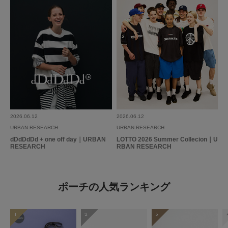
2026.06.12
2026.06.12
URBAN RESEARCH
URBAN RESEARCH
dDdDdDd + one off day｜URBAN
LOTTO 2026 Summer Collecion｜U
RESEARCH
RBAN RESEARCH
ポーチの人気ランキング
1
2
3