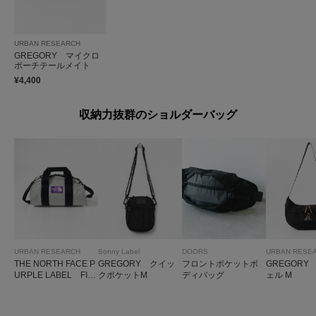
URBAN RESEARCH
GREGORY マイクロ
ポーチテールメイト
¥4,400
収納力抜群のショルダーバッグ
URBAN RESEARCH
Sonny Label
DOORS
URBAN RESE
THE NORTH FACE P
GREGORY クイッ
フロントポケットボ
GREGORY
URPLE LABEL FIE
クポケットM
ディバッグ
ェル M
LD DEMI DUFFLE B
AG