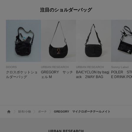
L
注目のショルダーバッグ
DOORS
URBAN RESEARCH
URBAN RESEARCH
Sonny Label
クロスポケットショ
GREGORY サッチ
BAICYCLON by bagj
POLER ST
ルダーバッグ
ェル M
ack 2WAY BAG
E DRINK P
財布/小物
ポーチ
GREGORY マイクロポーチテールメイト