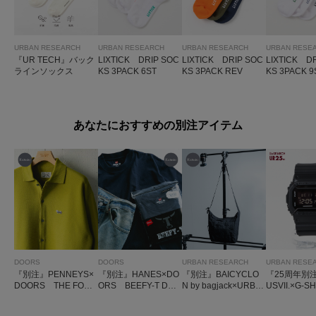
URBAN RESEARCH
URBAN RESEARCH
URBAN RESEARCH
URBAN RESE
『UR TECH』バック
LIXTICK DRIP SOC
LIXTICK DRIP SOC
LIXTICK D
ラインソックス
KS 3PACK 6ST
KS 3PACK REV
KS 3PACK 9
あなたにおすすめの別注アイテム
DOORS
DOORS
URBAN RESEARCH
URBAN RESE
『別注』PENNEYS×
『別注』HANES×DO
『別注』BAICYCLO
『25周年別注
DOORS THE FOX
ORS BEEFY-T DO
N by bagjack×URBA
USVII.×G-
シャツカーディガン
ORS FIT SHORT-SL
N RESEARCH SH
DW5600NX
EEVE
OULDER BAG SMAL