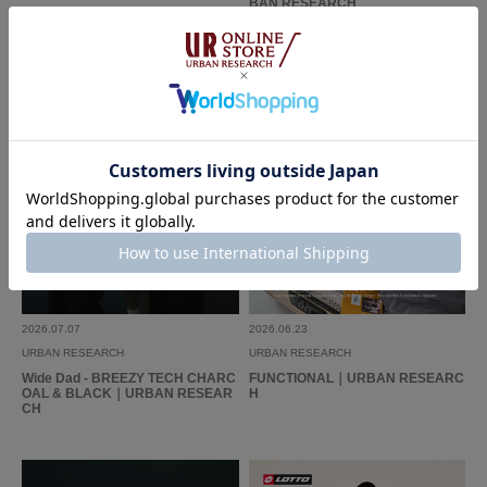
BAN RESEARCH
2026.07.07
2026.06.23
URBAN RESEARCH
URBAN RESEARCH
Wide Dad - BREEZY TECH CHARC
FUNCTIONAL｜URBAN RESEARC
OAL & BLACK｜URBAN RESEAR
H
CH