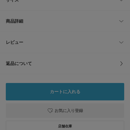
耐久性のある素材とブランドロゴがアクセントになり、シンプルな黒はどん
なスタイルにも馴染みます。
通年で使いやすいアイテムなので荷物を少なくしたい春夏の外出や、旅行時
サイズ
高さ
幅
マチ
のサブポーチとしても活躍します。
商品詳細
Free
8cm
11.5cm
3cm
【GREGORY / グレゴリー】
「Don't Carry,wear it / パックは背負うのではなく、着るものだ」というコン
セプトの基に、 大型パックから小型のパックまで一貫したものづくりをし
品番
CU26110-1180383
レビュー
サイズガイド
とじる
ています。
トルソーボディーサイズ
グレゴリーの革新的なアイデア、人間工学に基づいたパックデザイン、 最
サイズ
Free
高品質へのこだわりは今も冷めることなく、開発初期より今日に至るまで、
最新のパックにも反映されています。
とじる
返品について
素材
ナイロン100％
【2026 Spring/Summer】【26SS】
レビュー
※商品画像は、光の当たり具合やパソコンなどの閲覧環境により、実際の色
原産国
フィリピン
味と異なって見える場合がございます。予めご了承ください。
0.0
※商品の色味の目安は、商品単体の画像をご参照ください。
カートに入れる
カテゴリ
財布/小物
ポーチ
0
▼お気に入り登録のおすすめ▼
レビュー件数：
件
お気に入り登録された商品は、マイページにて現在の価格情報や在庫状況の
お気に入り登録
タイプ
MEN
確認が可能です。
★
5
(0)
お買い物リストの管理にぜひご利用ください。
★
4
(0)
とじる
とじる