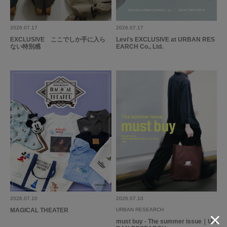
2026.07.17
2026.07.17
EXCLUSIVE ここでしか手に入ら
Levi's EXCLUSIVE at URBAN RES
ない特別感
EARCH Co., Ltd.
2026.07.10
2026.07.10
MAGICAL THEATER
URBAN RESEARCH
must buy - The summer issue｜UR