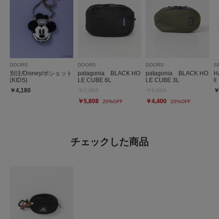
DOORS
DOORS
DOORS
S
別注/Disney/ポシェット
patagonia BLACK HO
patagonia BLACK HO
H
(KIDS)
LE CUBE 6L
LE CUBE 3L
ll
￥4,180
￥7,260
￥5,500
￥
￥5,808
￥4,400
20%OFF
20%OFF
チェックした商品