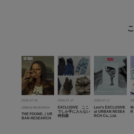
2026.07.25
2026.07.17
2026.07.17
20
EXCLUSIVE ここ
Levi's EXCLUSIVE
M
URBAN RESEARCH
でしか手に入らない
at URBAN RESEA
R
THE FOUND.｜UR
特別感
RCH Co., Ltd.
BAN RESEARCH