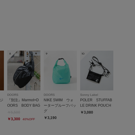
とじる
8
9
10
DOORS
DOORS
Sonny Label
ージ
『別注』Marmot×D
NIKE SWIM ウォ
POLER STUFFAB
OORS BODY BAG
ータープルーフバッ
LE DRINK POUCH
グ
￥5,500
￥3,080
￥3,190
￥3,300
40%OFF