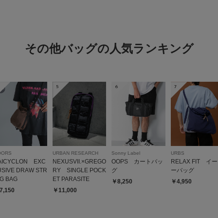
その他バッグの人気ランキング
5
6
7
OORS
URBAN RESEARCH
Sonny Label
URBS
AICYCLON EXC
NEXUSVII.×GREGO
OOPS カートバッ
RELAX FIT イ
USIVE DRAW STR
RY SINGLE POCK
グ
ーバッグ
NG BAG
ET PARASITE
￥8,250
￥4,950
7,150
￥11,000