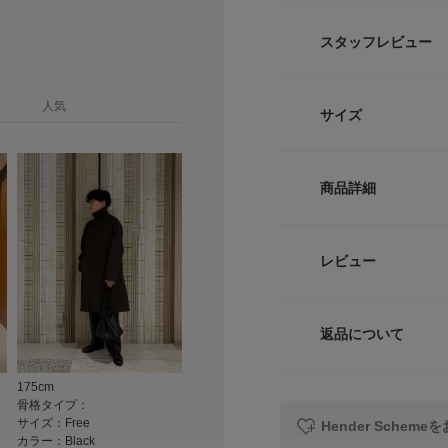
品のある佇まいで持
スタッフレビュー
柔らかなシュリンク
目以上にしっかり荷
巾着の絞りで容量を
人気
サイズ
も、週末のちょっと
があります。
ショルダーは肩掛け
サイズ
然に収まるため日常
商品詳細
無駄をそぎ落とした
Free
染み、素材の経年変
内ポケットがあれば
品番
レビュー
におすすめの頼れる
サイズガイド
サイズ
トルソーボディーサイ
【Hender Sche
浅草で設立したこだ
返品について
素材
心理学用語の「ジェ
レビュー
つつ、ファッション
175cm
や環境にあったアイ
原産国
骨格タイプ：
サイズ：Free
Hender Schem
【2026 Spring/S
カラー：Black