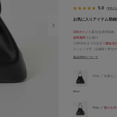
5.0
(
1
件の
お気に入りアイテム登録数
330ポイント
還元(会員登録後
送料無料
でお届け
11時30分までの注文で
最短当
ラッピング可（店舗取り寄せの
返品特約について
Free
在庫なし
Black
Free
残りわず