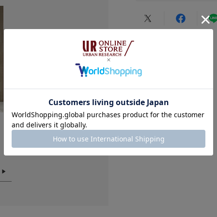
カテゴリ
※この商品は、革本
ごとの異なります。
タイプ
★
5
※後染め加工や顔料
うことが出来ません
★
4
※その他お取り扱い
覧ください。
★
3
総重量 : 約460g
★
2
★
1
※商品画像は、光の
色味と異なって見え
※商品の色味の目安
小さい
▼お気に入り登録の
お気に入り登録され
悪い
の確認が可能です。
お買い物リストの管
軽い