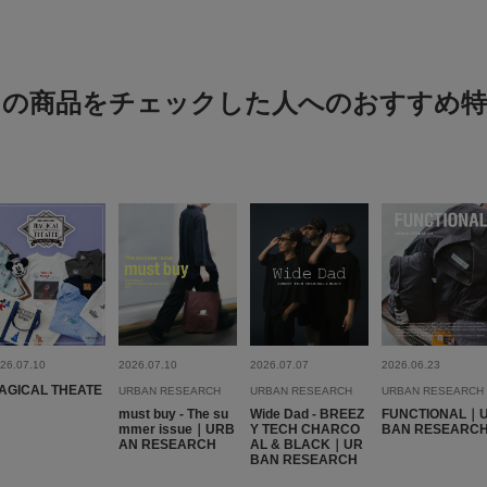
絞り込み
この商品をチェックした人へのおすすめ特
Hender Sche
色：Black
/
サイズ：Free
プリコ
足のサイ
体型:
ふつ
シーン
:
使いやす
手持ちでも良し、肩掛
男性の持ち物なら余裕
26.07.10
2026.07.10
2026.07.07
2026.06.23
シンプルでとても使い
AGICAL THEATE
URBAN RESEARCH
URBAN RESEARCH
URBAN RESEARCH
must buy - The su
Wide Dad - BREEZ
FUNCTIONAL｜
mmer issue｜URB
Y TECH CHARCO
BAN RESEARC
AN RESEARCH
AL & BLACK｜UR
BAN RESEARCH