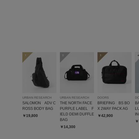
1
2
3
4
URBAN RESEARCH
URBAN RESEARCH
DOORS
D
SALOMON ADV C
THE NORTH FACE
BRIEFING BS BO
B
ROSS BODY BAG
PURPLE LABEL F
X 2WAY PACK AG
L
IELD DEMI DUFFLE
I
￥19,800
￥42,900
BAG
￥
￥14,300