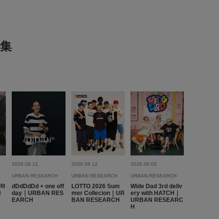
表示：新しい順
2026.3.17
集
me BUCKET BAG 使用感
フ
ズ:
26.5cm
年代:
40代
性別:
男性
身長:
171～175cm
う
プライベート,冠婚葬祭,仕事
サイズ感
:ちょうど良い
さ
:良い
重さ
:軽い
けでも良し。
のサイズ。
2026.06.12
2026.06.12
2026.06.05
易いです。
URBAN RESEARCH
URBAN RESEARCH
URBAN RESEARCH
UR
dDdDdDd + one off
LOTTO 2026 Sum
Wide Dad 3rd deliv
参考になった
0
Like!
0
H
day｜URBAN RES
mer Collecion｜UR
ery with HATCH｜
EARCH
BAN RESEARCH
URBAN RESEARC
H