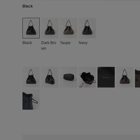
Black
Black
Dark Bro
Taupe
Navy
wn