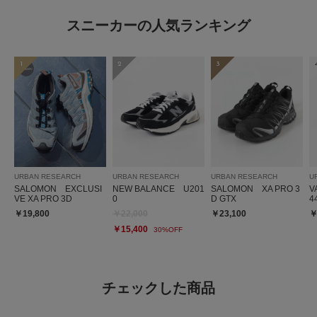
スニーカーの人気ランキング
1
2
3
URBAN RESEARCH
URBAN RESEARCH
URBAN RESEARCH
U
SALOMON EXCLUSI
NEW BALANCE U201
SALOMON XA PRO 3
V
VE XA PRO 3D
0
D GTX
4
￥19,800
￥22,000
￥23,100
￥
￥15,400
30%OFF
チェックした商品