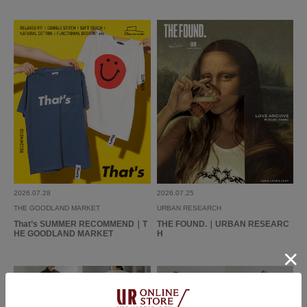
参考になった
0
Like!
0
2026.7.12
接客に関して
色：W/U/S SAGE
/
サイズ：28
はなちゃん
足のサイズ:
27.5cm
年代:
40代
性別:
男性
身長:
176～180cm
体型:
ふつう
サイズ感
:大きい
使いやすさ
:良い
重さ
:どちらともいえない
2026.07.28
2026.07.25
THE GOODLAND MARKET
URBAN RESEARCH
ルミネ横浜店にて購入しました。
That’s SUMMER RECOMMEND｜T
THE FOUND.｜URBAN RESEARC
接客が大変丁寧かつ臨機応変なご対応で大変気持ちよく買い物が出来まし
HE GOODLAND MARKET
H
た。
参考になった
0
Like!
0