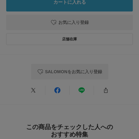
カートに入れる
雨の日ようにGORE-TEXのスニーカーを探しており購入しました。
サイズ感に関して、＋0.5cmでジャストでした。
お気に入り登録
ご購入の際に参考になれば幸いです。
参考になった
0
Like!
0
2026.7.21
SALOMONをお気に入り登録
合わせやすいです
色：W/U/S SAGE
/
サイズ：27
no name
年代:
50代
足のサイズ:
27cm
性別:
男性
身長:
166～170cm
体型:
ふつう
サイズ感
:ちょうど良い
使いやすさ
:良い
重さ
:やや軽い
この商品をチェックした人への
モノトーン系でもジーンズでも合わせやすく、出番が多いです。GORE-TE
おすすめ特集
Xなので晴雨問わず履けるのも良い点です。