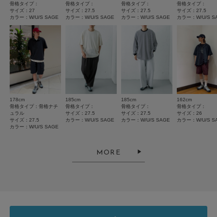
サイズ感
骨格タイプ：
骨格タイプ：
骨格タイプ：
骨格タイプ：
サイズ：27
サイズ：27.5
サイズ：27.5
サイズ：27.5
小さい
大きい
カラー：W/U/S SAGE
カラー：W/U/S SAGE
カラー：W/U/S SAGE
カラー：W/U/S S
使いやすさ
悪い
良い
重さ
軽い
重い
178cm
185cm
185cm
162cm
絞り込み
表示：新しい順
骨格タイプ：骨格ナチ
骨格タイプ：
骨格タイプ：
骨格タイプ：
ュラル
サイズ：27.5
サイズ：27.5
サイズ：26
サイズ：27.5
カラー：W/U/S SAGE
カラー：W/U/S SAGE
カラー：W/U/S S
カラー：W/U/S SAGE
2026.7.21
MORE
さすが名作！！
色：W/U/S SAGE
/
サイズ：27.5
タクタク
足のサイズ:
27cm
年代:
30代
性別:
男性
身長:
176～180cm
体型:
ふつう
サイズ感
:小さい
使いやすさ
:良い
重さ
:やや軽い