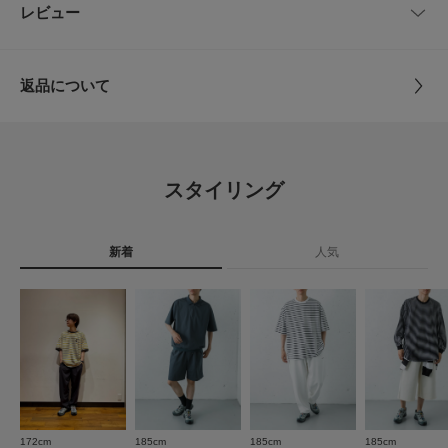
品番
CU26110-1170186
レビュー
とじる
1947年の設立以来、徹底した製品開発と、こだわりのデザインをベース
に、ウィンタースポーツ界のNo.1として世界をリード。その洗練されたデ
27
27.0cm
9.5cm
サイズ
26,26.5,27,27.5,28,28.5,29,30
ザイン性と機能美、妥協なきプロダクトは、多くのファンを魅了していま
す。快適な履き心地とファッション性を兼ね備えたデザインは、コーディネ
返品について
27.5
27.5cm
9.5cm
ートのポイントになる1足です。
素材
アッパー : 合成素材 テキスタイル
レビュー
アウトソール : ラバー
【2026 Spring/Summer】【26SS】
28
28.0cm
10cm
ライナー : テキスタイル
インソール : テキスタイル
※靴箱破損につきましては、商品に不良が無い場合に限り出荷させていただ
4.5
28.5
28.5cm
10cm
いております。予めご了承ください。
スタイリング
原産国
-
29
29.0cm
10cm
8
重量(片足) : 約345g
レビュー件数：
件
※商品画像は、光の当たり具合やパソコンなどの閲覧環境により、実際の色
30
新着
30.0cm
人気
10cm
カテゴリ
シューズ
スニーカー
★
5
(6)
味と異なって見える場合がございます。予めご了承ください。
※商品の色味の目安は、商品単体の画像をご参照ください。
★
4
(1)
タイプ
MEN
サイズガイド
▼お気に入り登録のおすすめ▼
トルソーボディーサイズ
★
3
(0)
お気に入り登録された商品は、マイページにて現在の価格情報や在庫状況の
確認が可能です。
とじる
とじる
★
2
(1)
お買い物リストの管理にぜひご利用ください。
★
1
(0)
とじる
172cm
185cm
185cm
185cm