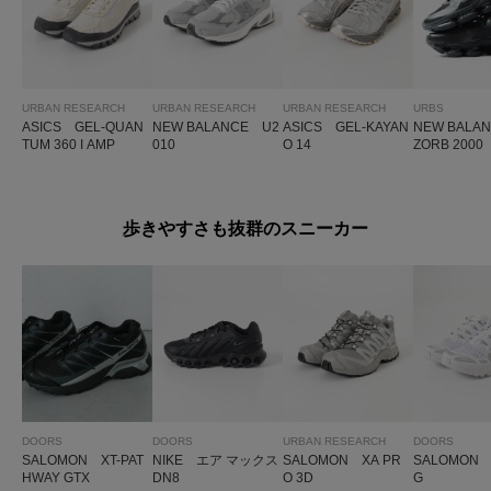
URBAN RESEARCH
URBAN RESEARCH
URBAN RESEARCH
URBS
ASICS GEL-QUAN
NEW BALANCE U2
ASICS GEL-KAYAN
NEW BALA
TUM 360 I AMP
010
O 14
ZORB 2000
歩きやすさも抜群のスニーカー
DOORS
DOORS
URBAN RESEARCH
DOORS
SALOMON XT-PAT
NIKE エア マックス
SALOMON XA PR
SALOMON 
HWAY GTX
DN8
O 3D
G