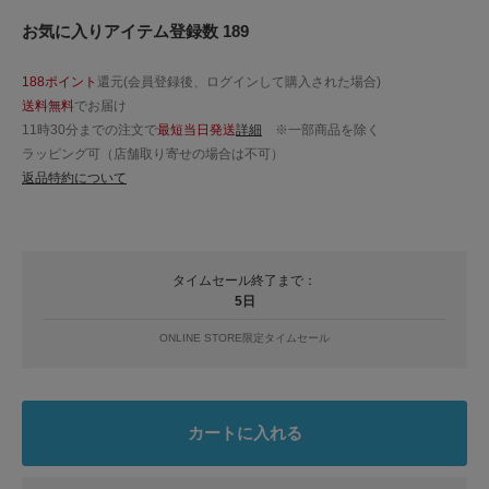
お気に入りアイテム登録数 189
188ポイント
還元(会員登録後、ログインして購入された場合)
送料無料
でお届け
11時30分までの注文で
最短当日発送
詳細
※一部商品を除く
ラッピング可（店舗取り寄せの場合は不可）
返品特約について
タイムセール終了まで：
5日
ONLINE STORE限定タイムセール
カートに入れる