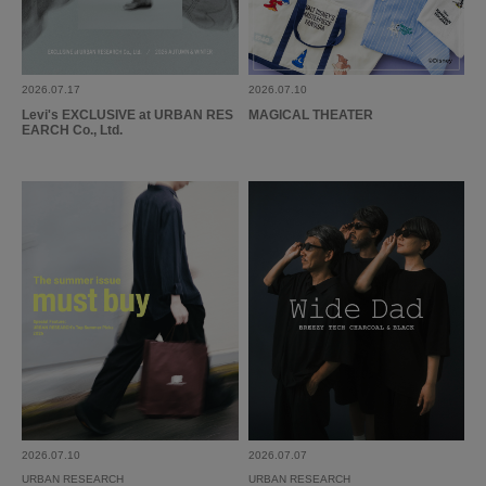
みかん
2026.07.17
2026.07.10
Levi's EXCLUSIVE at URBAN RES
MAGICAL THEATER
EARCH Co., Ltd.
履きやすくデザインもカッコいいです。
履いてると褒められます！
参考になった
0
Like!
0
もっと見る
とじる
2026.07.10
2026.07.07
URBAN RESEARCH
URBAN RESEARCH