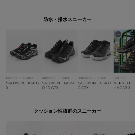
防水・撥水スニーカー
URBAN RESEARCH
URBAN RESEARCH
URBAN RESEARCH
DOORS
SALOMON XT-6 GT
SALOMON XA PR
SALOMON XT-4 O
MERRELL E
X
O 3D GTX
G GTX
e MOAB 3
クッション性抜群のスニーカー