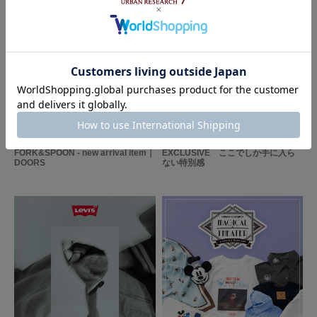
2026.7.7
合わせやすい
色：W/U/S SAGE
/
サイズ：26
ニコニコ
2026.07.21
2026.07.17
FORK&SPOON - new arrival item｜
EXCLUSIVE ここでしか手に入ら
何にでも合わせられます。アウトドアっぽいデザインですが、細めでスッキ
DOORS
ない特別感
リキレイに見えます。雨を気にせず履けるのもいい。
参考になった
0
Like!
0
2026.6.25
普段使い
色：W/U/S SAGE
/
サイズ：26.5