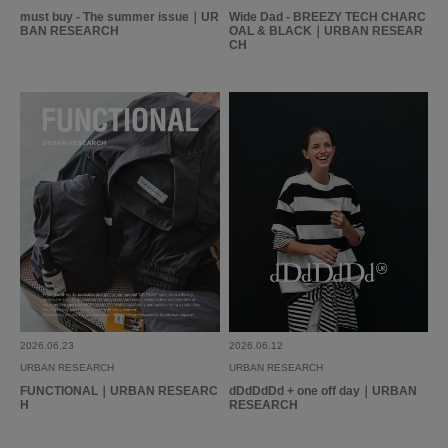
must buy - The summer issue｜UR
Wide Dad - BREEZY TECH CHARC
BAN RESEARCH
OAL & BLACK｜URBAN RESEAR
CH
2026.06.23
2026.06.12
URBAN RESEARCH
URBAN RESEARCH
FUNCTIONAL｜URBAN RESEARC
dDdDdDd + one off day｜URBAN
H
RESEARCH