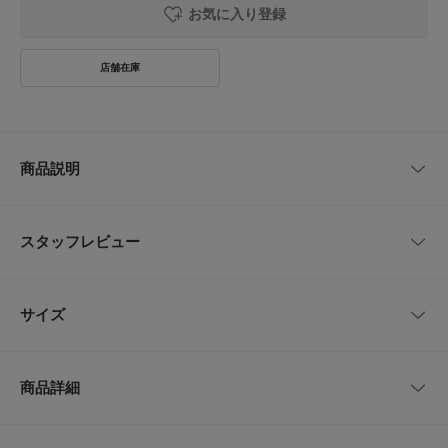
お気に入り登録
商品説明
防水性と安定感を両立した本格トレイルスニーカー
スタッフレビュー
防水透湿仕様のメンブレンを備えたシューズで通年のアウトドアや雨の日の
移動に安心して使えます。
軽量ながらしっかりとしたクッション性のあるミッドソールで長時間の歩行
レビューはありません。
でも疲れにくい設計です。
サイズ
グリップ性の高いアウトソールでぬかるみや濡れた路面でも安定して歩ける
ためトレイルから街歩きまで対応します。
フィット感を高めるワイヤー式のシューレースで素早く着脱でき、出張や旅
サイズ
サイズ
甲幅
行先での移動にも便利です。
商品詳細
落ち着いたセージトーンはコーデに馴染みやすく、デニムやカーゴパンツと
26
26.0cm
9.5cm
合わせて幅広いシーンで活躍します。
【SALOMON / サロモン】
26.5
26.5cm
9.5cm