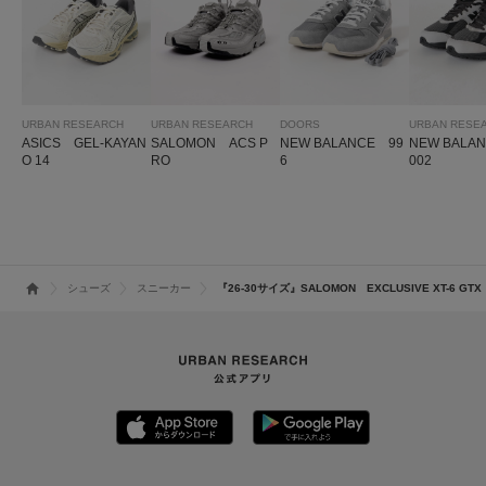
URBAN RESEARCH
URBAN RESEARCH
DOORS
URBAN RESE
ASICS GEL-KAYAN
SALOMON ACS P
NEW BALANCE 99
NEW BALA
O 14
RO
6
002
シューズ
スニーカー
『26-30サイズ』SALOMON EXCLUSIVE XT-6 GTX