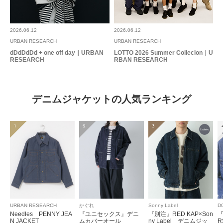
2026.06.12
2026.06.12
URBAN RESEARCH
URBAN RESEARCH
dDdDdDd + one off day｜URBAN
LOTTO 2026 Summer Collecion｜U
RESEARCH
RBAN RESEARCH
デニムジャケットの人気ランキング
1
2
3
URBAN RESEARCH
かぐれ
Sonny Label
D
Needles PENNY JEA
『ユニセックス』デニ
『別注』RED KAP×Son
『
N JACKET
ムカバーオール
ny Label デニムジッ
R