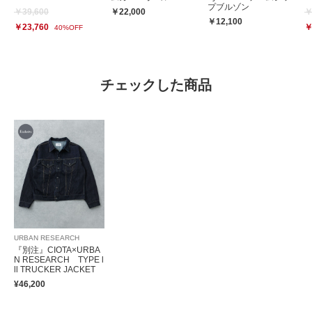
プブルゾン
￥39,600
￥22,000
￥
￥12,100
￥23,760
￥
40%OFF
チェックした商品
URBAN RESEARCH
『別注』CIOTA×URBA
N RESEARCH TYPE l
ll TRUCKER JACKET
¥46,200