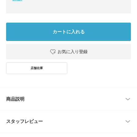
カートに入れる
お気に入り登録
商品説明
通称「サード」の完成形と言われるLevi's 70505型をベースにしたデニムジ
ャケット。腰ポケットをあえて排除したオリジナルのディテールを忠実に再
スタッフレビュー
現。
時代に左右されない普遍的な一着。
レビューはありません。