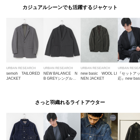
カジュアルシーンでも活躍するジャケット
URBAN RESEARCH
URBAN RESEARCH
URBAN RESEARCH
URBAN RESE
semoh TAILORED
NEW BALANCE N
new basic WOOL LI
『セットア
JACKET
B GREYシングルジ
NEN JACKET
応』new basi
ャケット
Linen jacket
さっと羽織れるライトアウター