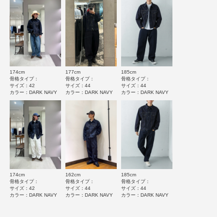
★
4
(0)
DARK NAVY : 185cm(44)
★
3
(0)
カテゴリ
アウター
デニムジャケット
とじる
★
2
(0)
タイプ
MEN
★
1
(0)
174cm
177cm
185cm
とじる
骨格タイプ：
骨格タイプ：
骨格タイプ：
サイズ：42
サイズ：44
サイズ：44
カラー：DARK NAVY
カラー：DARK NAVY
カラー：DARK NAVY
レビューはありません。
174cm
162cm
185cm
とじる
骨格タイプ：
骨格タイプ：
骨格タイプ：
サイズ：42
サイズ：44
サイズ：44
カラー：DARK NAVY
カラー：DARK NAVY
カラー：DARK NAVY