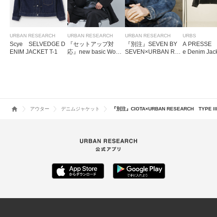
URBAN RESEARCH
URBAN RESEARCH
URBAN RESEARCH
URBS
Scye SELVEDGE D
『セットアップ対
『別注』SEVEN BY
A PRESSE 1
ENIM JACKET T-1
応』new basic Wool/
SEVEN×URBAN RE
e Denim Jac
Linen jacket
SEARCH 1ST TYP
E LEATHER JACKET
アウター
デニムジャケット
『別注』CIOTA×URBAN RESEARCH TYPE lll