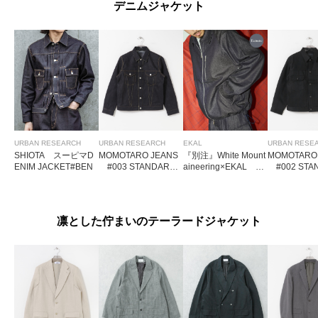
デニムジャケット
URBAN RESEARCH
URBAN RESEARCH
EKAL
URBAN RESE
SHIOTA スーピマD
MOMOTARO JEANS
『別注』White Mount
MOMOTARO
ENIM JACKET#BEN
#003 STANDARD
aineering×EKAL D
#002 STA
DENIM JACKET
ENIM DRIZZLER JA
DENIM JAC
CKET
凛とした佇まいのテーラードジャケット