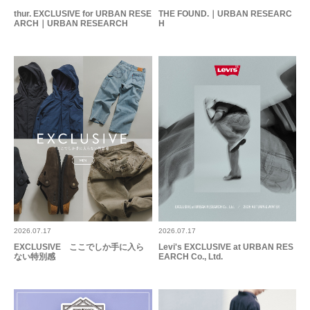
thur. EXCLUSIVE for URBAN RESE
THE FOUND.｜URBAN RESEARC
ARCH｜URBAN RESEARCH
H
2026.07.17
2026.07.17
EXCLUSIVE ここでしか手に入ら
Levi's EXCLUSIVE at URBAN RES
ない特別感
EARCH Co., Ltd.