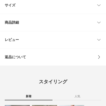
【CIOTA / シオタ】
サイズ
岡山に本拠を構える株式会社シオタが立ち上げたアパレルブランド。
洋服作りにおけるすべての工程を自社で行い、すべての工程に徹底的にこだ
わる、素材を活かしたベーシックなコレクションを製作しています。
サイズ
肩幅
着丈
身幅
袖丈
商品詳細
【2026 Spring/Summer】【26SS】
40
50cm
57cm
55cm
57.5cm
総重量 : 約960g
42
52cm
59cm
56cm
59cm
品番
CU26110-1050212
レビュー
とじる
※商品画像は、光の当たり具合やパソコンなどの閲覧環境により、実際の色
味と異なって見える場合がございます。予めご了承ください。
44
54cm
61cm
57cm
60.5cm
サイズ
40,42,44
※商品の色味の目安は、商品単体の画像をご参照ください。
返品について
▼お気に入り登録のおすすめ▼
サイズガイド
素材
綿100%
お気に入り登録商品は、マイページにて現在の価格情報や在庫状況の確認が
レビュー
トルソーボディーサイズ
可能です。
お買い物リストの管理に是非ご利用ください。
原産国
日本
とじる
0.0
素材感
スタイリング
洗濯表記
洗濯機洗い可
0
透け感 : なし
レビュー件数：
件
詳しい洗濯方法については、商品の品質表示タグを
伸縮性 : なし
ご覧ください
裏地 : なし
新着
人気
★
5
(0)
光沢 : なし
洗濯表示について
ポケット : あり
商品の取り扱いについて