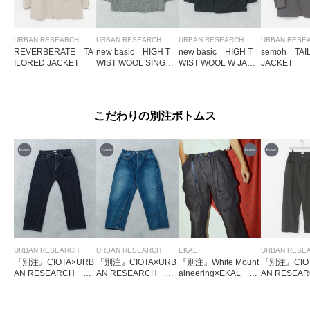
URBAN RESEARCH
URBAN RESEARCH
URBAN RESEARCH
URBAN RESE
REVERBERATE TA
new basic HIGH T
new basic HIGH T
semoh TAI
ILORED JACKET
WIST WOOL SINGLE
WIST WOOL W JACK
JACKET
JACKET
ET
こだわりの別注ボトムス
URBAN RESEARCH
URBAN RESEARCH
EKAL
URBAN RESE
『別注』CIOTA×URB
『別注』CIOTA×URB
『別注』White Mount
『別注』CIO
AN RESEARCH ST
AN RESEARCH BA
aineering×EKAL BI
AN RESEA
RAIGHT 5 POCKET
GGY 5 POCKET PAN
KER PANTS
R Baggy 5 P
PANTS
TS
nts