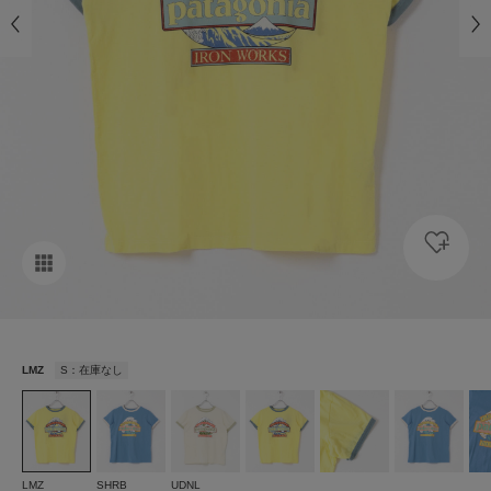
LMZ
S：在庫なし
LMZ
SHRB
UDNL