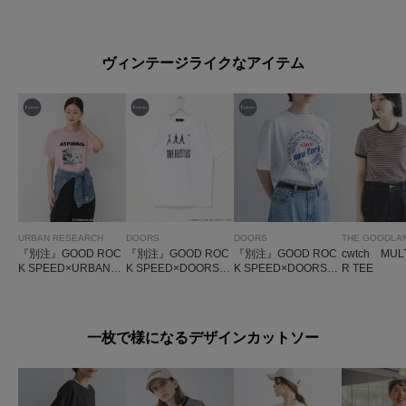
クーンプルオーバー
イントタックプルオ
ーバー
ヴィンテージライクなアイテム
URBAN RESEARCH
DOORS
DOORS
『別注』GOOD ROC
『別注』GOOD ROC
『別注』GOOD ROC
cwtch MUL
K SPEED×URBAN R
K SPEED×DOORS
K SPEED×DOORS
R TEE
ESEARCH CAT T-S
BEATLES ABBEYRO
ロゴサークルTシャツ
HIRTS
AD
一枚で様になるデザインカットソー