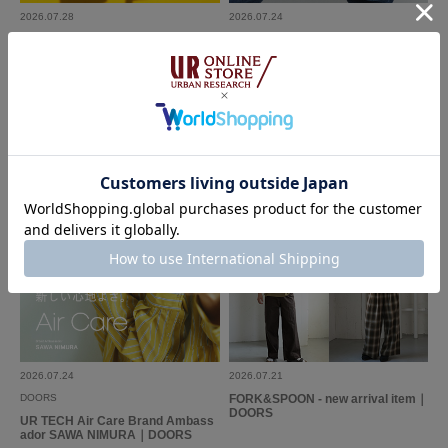
2026.07.28
2026.07.24
THE GOODLAND MARKET
Sonny Label
That’s SUMMER RECOMMEND｜T
The New Season Pre-Order｜2026
HE GOODLAND MARKET
Fall Collection｜Sonny Label
2026.07.24
2026.07.21
DOORS
FORK&SPOON - new arrival item｜
DOORS
UR TECH Air Care Brand Ambass
ador SAWA NIMURA｜DOORS