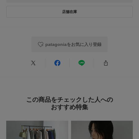
★
5
(0)
素材感
洗濯表示について
★
4
(0)
透け感 : ややあり(LMZ, UDNL)
商品の取り扱いについて
伸縮性 : ややあり
★
3
(0)
裏地 : なし
カテゴリ
トップス
Tシャツ・カットソー
光沢 : なし
★
2
(0)
ポケット : なし
patagoniaをお気に入り登録
タイプ
WOMEN
★
1
(0)
とじる
とじる
レビューはありません。
この商品をチェックした人への
おすすめ特集
とじる