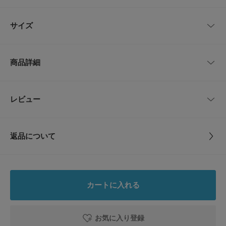
た初代店舗の名前）の組み合わせ。
それをスクリーンプリントであしらい、クルーネックの襟ぐりと袖口をリブ
レビューはありません。
ニットで縁取ったレトロ調のこのウィメンズ・リンガー・ティーは、オーガ
サイズ
ニックコットン100％素材を使用。
【Patagonia / パタゴニア】
サイズ
肩幅
着丈
身幅
袖丈
アメリカのアウトドアのウェアブランド。
商品詳細
1957年にイヴォン・シュイナードが、シュイナード・イクイップメント(パ
S
39cm
56cm
46.5cm
16cm
タゴニアの前身)を創業。
ロッククライミング用具の製造と販売を行い、1973年、衣料品部門のブラ
ンドを「パタゴニア(Patagonia)」とする。
品番
CD26210-2010019
レビュー
サイズガイド
とじる
環境問題に積極的に取り組むパタゴニアの製品は、登山・アウトドアを楽し
トルソーボディーサイズ
む方以外にも多くの方に愛されているブランドです。
サイズ
S
【2026 Spring/Summer】【26SS】
とじる
返品について
素材
コットン100%
※商品画像は、光の当たり具合やパソコンなどの閲覧環境により、実際の色
レビュー
飾りつけ部分を除く
味と異なって見える場合がございます。予めご了承ください。
※商品の色味の目安は、商品単体の画像をご参照ください。
0.0
原産国
メキシコ
▼お気に入り登録のおすすめ▼
カートに入れる
お気に入り登録された商品は、マイページにて現在の価格情報や在庫状況の
0
確認が可能です。
レビュー件数：
件
洗濯表記
洗濯機洗い可
お買い物リストの管理にぜひご利用ください。
詳しい洗濯方法については、商品の品質表示タグを
お気に入り登録
ご覧ください