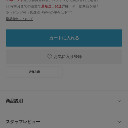
11時30分までの注文で
最短当日発送
詳細
※一部商品を除く
ラッピング可（店舗取り寄せの場合は不可）
返品特約について
カートに入れる
お気に入り登録
商品説明
グレート・ウェーブスのロゴは、パタゴニアのネームロゴと北斎の象徴的な
波、そしてグレート・パシフィック・アイアン・ワークス（カリフォルニア
スタッフレビュー
州ベンチュラで良好な波が立つ場所から歩いてすぐのところに私たちが開い