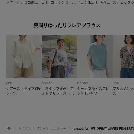
ラクール』ロゴ刺繍
CH』コットンロール
『UR TECH』Aircar
スチェック
Tシャツ
スリーブプルオーバ
eフレンチニットプル
パンツ
ー
オーバー
腕周りゆったりフレアブラウス
KBF
DOORS
DOORS
KBF
シアーストライプBIG
『スタッフ企画』フ
タックフライスフレ
フリルVネッ
シャツ
ォトプリントオーバ
ンチTシャツ
ス
ーTシャツ
トップス
Tシャツ・カットソー
patagonia WS GREAT WAVES RINGERT-