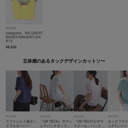
DOORS
patagonia WS GREAT
WAVES RINGERT-SHI
RTS
¥6,930
立体感のあるタックデザインカットソー
DOORS
DOORS
DOORS
DOORS
ラフインレイ袖タッ
『UR TECH』サマシ
『UR TECH ひやサ
タックフラ
クプルオーバー
ェアバックタックコ
ラクール』バックポ
ンチTシャツ