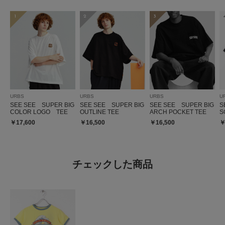
1
2
3
URBS
URBS
URBS
U
SEE SEE SUPER BIG
SEE SEE SUPER BIG
SEE SEE SUPER BIG
S
COLOR LOGO TEE
OUTLINE TEE
ARCH POCKET TEE
S
￥17,600
￥16,500
￥16,500
￥
チェックした商品