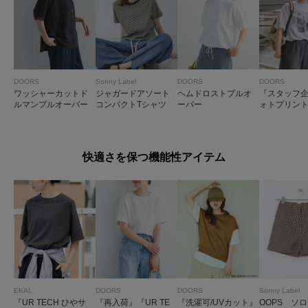
DOORS
Sonny Label
DOORS
DOORS
ワッシャーカットド
ジャガードアソート
ヘムドロストプルオ
『スタッフ
ルマンプルオーバー
コンパクトTシャツ
ーバー
ォトプリン
ーTシャツ
快適さを保つ機能性アイテム
EKAL
DOORS
DOORS
Sonny Label
『UR TECH ひやサ
『再入荷』『UR TE
『洗濯可/UVカット』
OOPS ソ