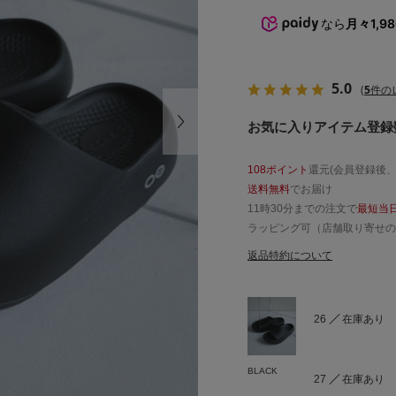
なら
月々1,9
5.0
(
5
件の
お気に入りアイテム登録数
108ポイント
還元(会員登録後
送料無料
でお届け
11時30分までの注文で
最短当
ラッピング可（店舗取り寄せの
返品特約について
26
在庫あり
BLACK
27
在庫あり