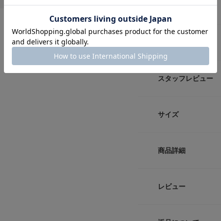
商品説明
7月31日 新色(DR
スタッフレビュー
ふかふかの履き心地
足をやさしく包み込
サイズ
やすく、休日の外出
いた色合いなので、
サイズ
【OOFOS / ウー
商品詳細
2011年にマサチ
26
ー、大手シューズメ
の歳月をかけ開発し
品番
27
レビュー
衝撃を抑える特殊素
かる負担を軽減。
28
サイズ
また人間工学に基づ
く支えながら保護し