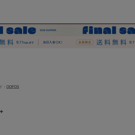
ド：
OOFOS
+