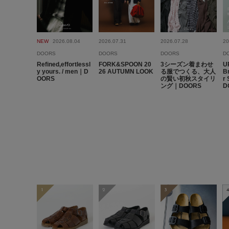
NEW
2026.08.04
2026.07.31
2026.07.28
20
DOORS
DOORS
DOORS
D
Refined,effortlessl
FORK&SPOON 20
3シーズン着まわせ
U
y yours. / men｜D
26 AUTUMN LOOK
る服でつくる、大人
B
OORS
の賢い初秋スタイリ
r
ング｜DOORS
D
1
2
3
4