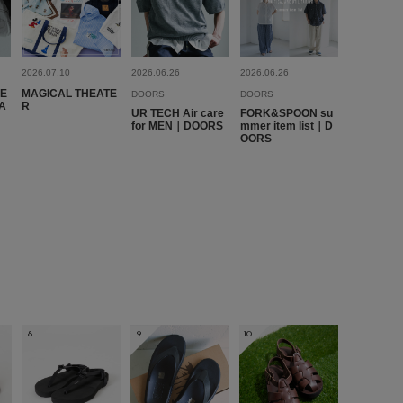
重さ
重い
2026.07.10
2026.06.26
2026.06.26
VE
MAGICAL THEATE
DOORS
DOORS
A
R
表示：新しい順
UR TECH Air care
FORK&SPOON su
for MEN｜DOORS
mmer item list｜D
OORS
2026.7.8
ニーカーのサイズ感で大丈夫でした。
8
9
10
が疲れないです。ただ足の甲が高い方は狭く感じます。慣れる
います。