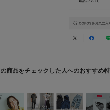
29
返品について
素材
示されています。
レビュー
【2026 Spring/S
サイズガイド
原産国
トルソーボディーサイ
OOFOSをお気に入
重量(片足) : 約290g
カテゴリ
※商品画像は、光の
色味と異なって見え
タイプ
★
5
※商品の色味の目安
★
4
▼お気に入り登録の
お気に入り登録され
★
3
の確認が可能です。
この商品をチェックした人へのおすすめ特
お買い物リストの管
★
2
★
1
小さい
悪い