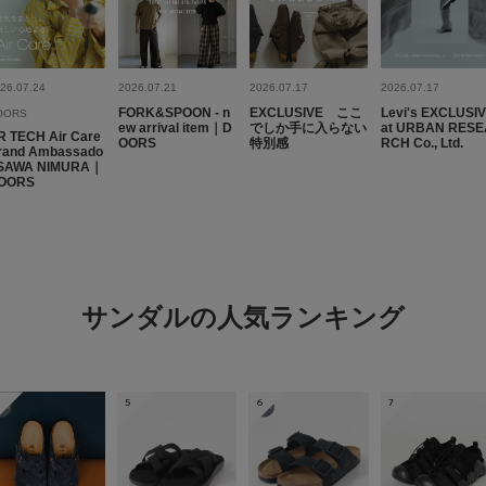
軽い
26.07.24
2026.07.21
2026.07.17
2026.07.17
FORK&SPOON - n
EXCLUSIVE ここ
Levi's EXCLUSI
OORS
ew arrival item｜D
でしか手に入らない
at URBAN RESE
絞り込み
R TECH Air Care
OORS
特別感
RCH Co., Ltd.
rand Ambassado
 SAWA NIMURA｜
OORS
普段購入してるス
色：BLACK
/
サイズ：28
サンダルの人気ランキング
ヒデ
5
6
7
クッション性も良く足
まで靴下を履こうと思