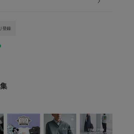
29.0cm
10cm
-
ummer】【26SS】
ベトナム
5.0
ズ
り登録
シューズ
サンダル
5
レビュー件数：
件
とじる
当たり具合やパソコンなどの閲覧環境により、実際の
る場合がございます。予めご了承ください。
MEN
(5)
は、商品単体の画像をご参照ください。
(0)
とじる
おすすめ▼
た商品は、マイページにて現在の価格情報や在庫状況
(0)
集
理にぜひご利用ください。
(0)
(0)
とじる
サイズ感
大きい
使いやすさ
良い