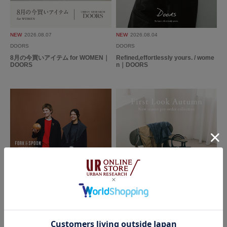
年代:
50代
性別:
女性
身長:
161～165cm
体型:
大柄
サイズ感
:ちょうど良い
使いやすさ
:良い
重さ
:軽い
NEW
2026.08.07
NEW
2026.08.04
スニーカーかサンダルしかなくカジュアル、キレイ芽スタイルどちらにも合
DOORS
DOORS
う、靴を探しておりましたが、発見しました。
8月の今買いアイテム for WOMEN｜
Refined,effortlessly yours. / wome
軽いし、とても履きやすくて出番が増えそうです。
DOORS
n｜DOORS
参考になった
0
Like!
0
2026.5.14
楽チン
色：BLACK
/
サイズ：23
ちゃんち
年代:
50代
足のサイズ:
23.5cm
性別:
女性
身長:
151～155cm
体型:
ふつう
サイズ感
:ちょうど良い
使いやすさ
:良い
重さ
:軽い
2026.07.31
2026.07.28