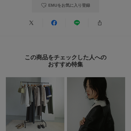
EMUをお気に入り登録
色：BLACK
/
サイズ：25
no name
足のサイズ:
25cm
年代:
50代
性別:
女性
身長:
161～165cm
普段履いている靴のサイズで購入しました。
自分が甲高なので履く時に少しキツくて履きづらい感じましたが、歩くとピ
ッタリしていて歩きやすかったです。
この商品をチェックした人への
セールで安く購入出来て良かったです。
おすすめ特集
参考になった
0
Like!
0
2026.6.17
出会いました
色：BLACK
/
サイズ：23
no name