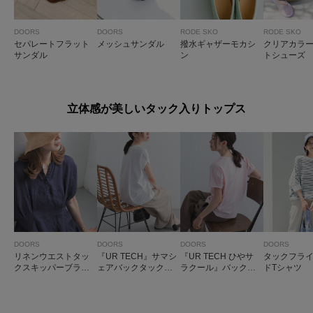
DOORS
DOORS
RODE SKO
RODE SKO
セパレートフラット
メッシュサンダル
撥水ギャザーモカシ
クリアカラ
サンダル
ン
トシューズ
立体感が美しいタック入りトップス
DOORS
DOORS
DOORS
DOORS
リネンウエストタッ
『UR TECH』サマシ
『UR TECH ひやサ
タックフラ
クスキッパーブラウ
ェアバックタックコ
ラクール』バックポ
ドTシャツ
ス
クーンプルオーバー
イントタックプルオ
ーバー