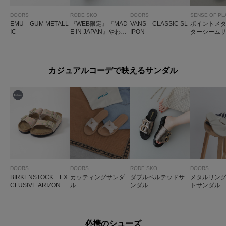
DOORS
RODE SKO
DOORS
SENSE OF PL
EMU GUM METALL
『WEB限定』『MAD
VANS CLASSIC SL
ポイントメ
IC
E IN JAPAN』やわら
IPON
ターシーム
かスリッポン
カジュアルコーデで映えるサンダル
DOORS
DOORS
RODE SKO
DOORS
BIRKENSTOCK EX
カッティングサンダ
ダブルベルテッドサ
メタルリン
CLUSIVE ARIZONAF
ル
ンダル
トサンダル
LOWER
必携のシューズ