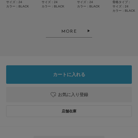
サイズ：24
サイズ：24
サイズ：24
骨格タイプ：
カラー：BLACK
カラー：BLACK
カラー：BLACK
サイズ：24
カラー：BLACK
2026.6.27
フィット感あり
MORE
色：BLACK
/
サイズ：24
no name
カートに入れる
サンダル以外の、素足で履ける靴を探していました。クッション性があり、
履くとフィット感があるので、長く歩いても足が痛くなりにくそうです。
お気に入り登録
参考になった
0
Like!
0
2026.6.22
EMU GUM ORGANIC