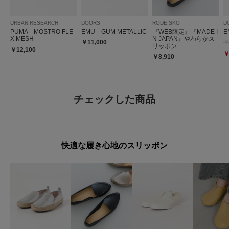
URBAN RESEARCH
DOORS
RODE SKO
D
PUMA MOSTRO FLE
EMU GUM METALLIC
『WEB限定』『MADE I
E
X MESH
N JAPAN』やわらかス
￥11,000
￥
リッポン
￥12,100
￥
￥8,910
チェックした商品
快適な履き心地のスリッポン