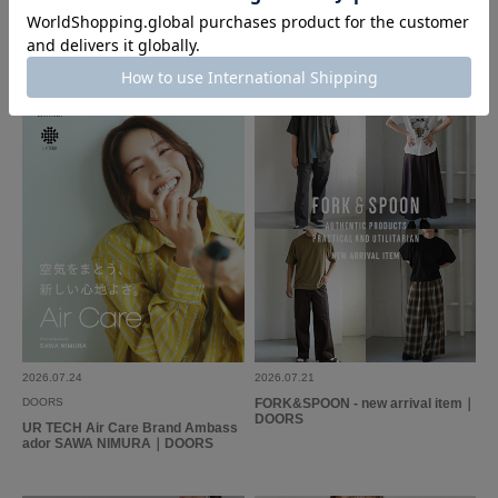
DOORS
DOORS
前からこのタイプのシューズが欲しかったけど、なかなか踏ん切りがつかず
FORK&SPOON 2026 AUTUMN LO
First Look Autumn｜DOORS
にいました。
OK
馴染みの店員さんにオススメされて履いてみたところ、なかのタグがチクチ
ク気になりそうなところ以外はシルエットも良くて購入。
続きを読む
実際履いてみたところ、ホントに歩くのが楽チンで軽やかに歩けました。
元々素足では靴は履かないのでフットカバーでしたが歩いていて脱げること
もなく、甲の部分と踵の靴擦れも心配だったけど全然大丈夫！
参考になった
0
Like!
1
ジュートの部分が少し毛羽立ってしまってきたけどそれは仕方ない。
この夏は活躍しそうです。
2026.5.12
EMU GUM ORGANIC ( 25 BLACK )
色：BLACK
/
サイズ：25
すず
2026.07.24
2026.07.21
DOORS
FORK&SPOON - new arrival item｜
DOORS
UR TECH Air Care Brand Ambass
ador SAWA NIMURA｜DOORS
手を使うことなく履けるのでとても便利かつ可愛くて買って良かったです。
色違いも欲しいなと思いました！