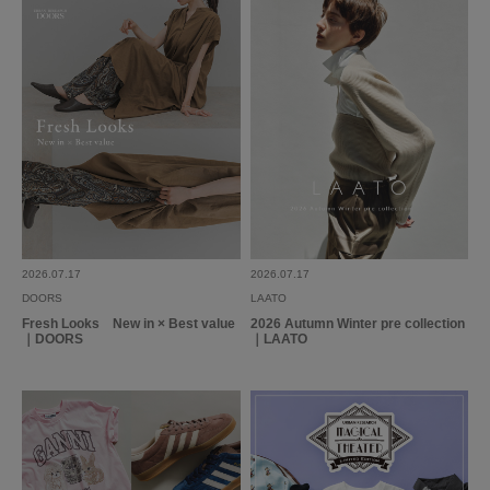
参考になった
0
Like!
0
とじる
2026.07.17
2026.07.17
DOORS
LAATO
Fresh Looks New in × Best value
2026 Autumn Winter pre collection
｜DOORS
｜LAATO