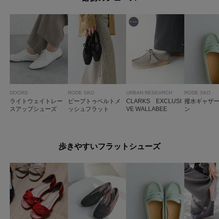
DOORS
RODE SKO
URBAN RESEARCH
RODE SKO
ライトウェイトレー
ピープトゥベルトメ
CLARKS EXCLUSI
撥水ギャザ
スアップシューズ
ッシュフラット
VE WALLABEE
ン
歩きやすいフラットシューズ