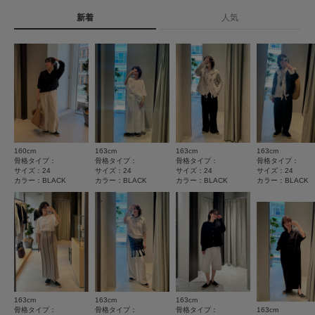
カテゴリ
シューズ
スリッポン
とじる
新着
人気
★
5
(4)
タイプ
WOMEN
★
4
(0)
★
3
(1)
とじる
★
2
(0)
★
1
(0)
160cm
163cm
163cm
163cm
サイズ感
骨格タイプ：
骨格タイプ：
骨格タイプ：
骨格タイプ：
サイズ：24
サイズ：24
サイズ：24
サイズ：24
小さい
大きい
カラー：BLACK
カラー：BLACK
カラー：BLACK
カラー：BLACK
使いやすさ
悪い
良い
重さ
軽い
重い
163cm
163cm
163cm
絞り込み
表示：新しい順
骨格タイプ：
骨格タイプ：
骨格タイプ：
163cm