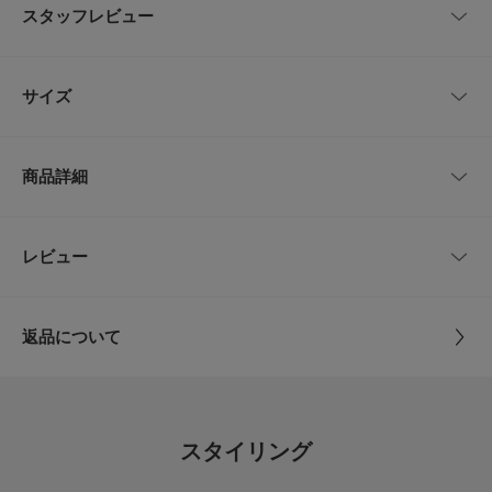
然素材の優しいナチュラル感が溢れる定番のスリッポンタイプのエスパドリ
スタッフレビュー
ーユスニーカー。
アッパー素材にシルバーメタリックカラーのカウレザーを使用したラグジュ
アリー感溢れるアイテム。
レビューはありません。
低反発でクッション性のあるメモリーフォームフットベットが履く人の足の
サイズ
裏の形状に合わせて変化するので、快適なフィット感。
【2026 Spring/Summer】【26SS】
サイズ
サイズ
甲幅
商品詳細
※靴箱破損につきましては、商品に不良が無い場合に限り出荷させていただ
23
23.0cm
7.5cm
いております。予めご了承ください。
重量(片足) : 約175g
24
24.0cm
8cm
品番
CD26110-2210254
レビュー
とじる
※商品画像は、光の当たり具合やパソコンなどの閲覧環境により、実際の色
25
25.0cm
8cm
サイズ
23,24,25
味と異なって見える場合がございます。予めご了承ください。
※商品の色味の目安は、商品単体の画像をご参照ください。
返品について
サイズガイド
素材
アッパー : コットン
▼お気に入り登録のおすすめ▼
レビュー
トルソーボディーサイズ
ソール : ラバー
お気に入り登録された商品は、マイページにて現在の価格情報や在庫状況の
裏地 : コットン
確認が可能です。
お買い物リストの管理にぜひご利用ください。
とじる
4.6
スタイリング
原産国
中国
メーカー品番 : W13015
5
レビュー件数：
件