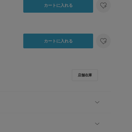
カートに入れる
カートに入れる
ドラマチックなボリューム。立体的なフリルが導く、洗練
トップス】