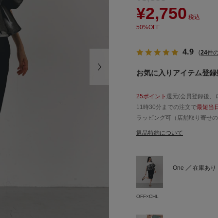
¥2,750
税込
50%OFF
4.9
(
24
件の
お気に入りアイテム登録数
25ポイント
還元(会員登録後、
11時30分までの注文で
最短当
ラッピング可（店舗取り寄せの
返品特約について
One
在庫あり
OFF×CHL