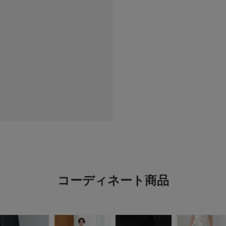
可愛い！1回洗濯した
ボリュームフリル
色：BLACK
/
サイズ：One
じぇ〜
足のサイ
お子様の
シーン
:
コーディネート商品
シャイニーな素材のフ
リュームがあるけど、
になるので、涼しいで