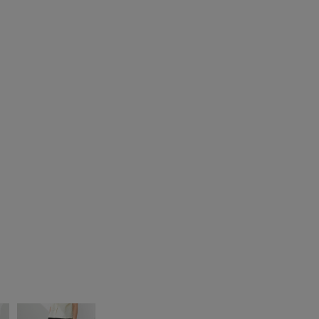
らすこし糸ほつれてた若干作り甘い？けど骨ストいけました
参考になった
0
Like!
0
2026.7.27
がかわいい😍
ん
ズ:
22.5cm
年代:
40代
性別:
女性
身長:
136～140cm
身長:
146～150cm
体型:
小柄
プライベート
サイズ感
:ちょうど良い
使いやすさ
:良い
リルが全体についていて、とってもかわいいです😍かなり、ボ
ポッチャリの私が着ても、かえって、痩せ見するし、一枚で様
す。一度洗濯しました。念のためお洒落着洗いモードで洗濯機