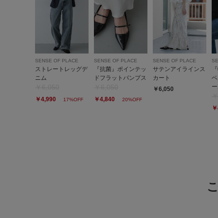
SENSE OF PLACE
SENSE OF PLACE
SENSE OF PLACE
SE
ストレートレッグデ
『抗菌』ポインテッ
サテンアイラインス
『
ニム
ドフラットパンプス
カート
ベ
￥6,050
￥6,050
ー
￥6,050
￥
￥4,990
￥4,840
17%OFF
20%OFF
￥