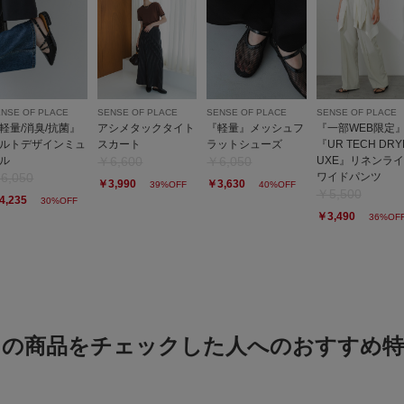
かけましたが、全く、
す。買ってよかったで
NSE OF PLACE
SENSE OF PLACE
SENSE OF PLACE
SENSE OF PLACE
軽量/消臭/抗菌』
アシメタックタイト
『軽量』メッシュフ
『一部WEB限定
ルトデザインミュ
スカート
ラットシューズ
『UR TECH DRY
ル
￥6,600
￥6,050
UXE』リネンラ
色違いも買いまし
6,050
ワイドパンツ
￥3,990
￥3,630
39%OFF
40%OFF
￥5,500
4,235
30%OFF
色：OFF×CHL
/
サイズ：On
￥3,490
36%OF
SIH
年代:
50
体型:
大柄
シーン
:
黒一色のと こちらと
この商品をチェックした人へのおすすめ特
可愛らしさと ちゃん