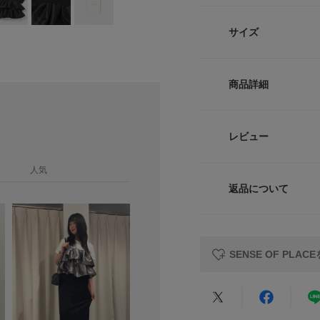
・肌触りの良い柔ら
け合わせた贅沢な異
サイズ
・計算されたボリュ
な夏の装いに、クリ
・胸下からの切り替
サイズ
しい旬のバランスと
商品詳細
One
日常のカジュアルス
るドッキングプルオ
品番
レビュー
の自分をより魅力的
サイズガイド
のあるフリルは、パ
サイズ
トルソーボディーサイ
人気
に、タイトなスカー
枚で自分らしくスマ
返品について
素材
一着です。
レビュー
【202026 Spring
原産国
SENSE OF PL
※この商品は、摩擦
の色移りの可能性が
洗濯表記
※漂白剤及び漂白剤
※その他お取り扱い
★
5