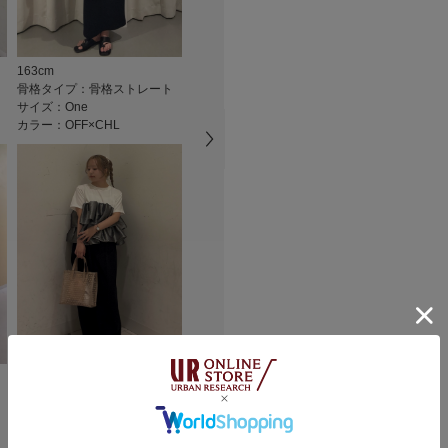
覧ください。
★
4
※商品画像は、光の
色味と異なって見え
★
3
163cm
161cm
158cm
※商品の色味の目安
骨格タイプ：骨格ストレート
骨格タイプ：
骨格タイプ：
カテゴリ
★
2
サイズ：One
サイズ：One
サイズ：One
カラー：OFF×CHL
カラー：BLACK
カラー：OFF W
▼お気に入り登録の
タイプ
★
1
お気に入り登録され
の確認が可能です。
お買い物リストの管
小さい
素材感
悪い
透け感 : ややあり(OFF
伸縮性 : あり
裏地 : なし
光沢 : あり(フリル部
絞り込み
ポケット : なし
147cm
167cm
167cm
骨格タイプ：骨格ウェーブ
骨格タイプ：骨格ストレート
骨格タイプ：
サイズ：One
サイズ：One
サイズ：One
カラー：OFF×CHL
カラー：OFF×CHL
カラー：BLAC