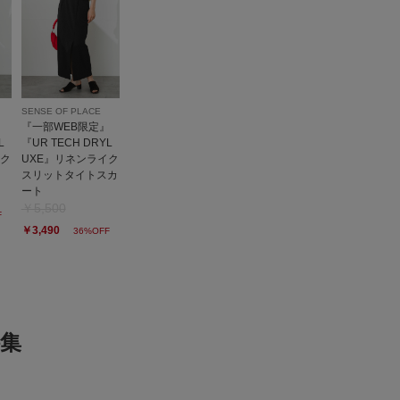
形崩れなど無くて、次回はフツーに洗濯機で洗おうと思いま
す！
参考になった
0
Like!
0
SENSE OF PLACE
』
『一部WEB限定』
2026.7.25
L
『UR TECH DRYL
イク
UXE』リネンライク
た
スリットタイトスカ
ート
e
￥5,500
F
￥3,490
36%OFF
代
足のサイズ:
24.5cm
性別:
女性
身長:
156～160cm
プライベート,仕事
サイズ感
:ちょうど良い
使いやすさ
:良い
迷って2色とも買いました。
集
とした感じを 両方兼ね備えた使いやすいトップスです
参考になった
0
Like!
0