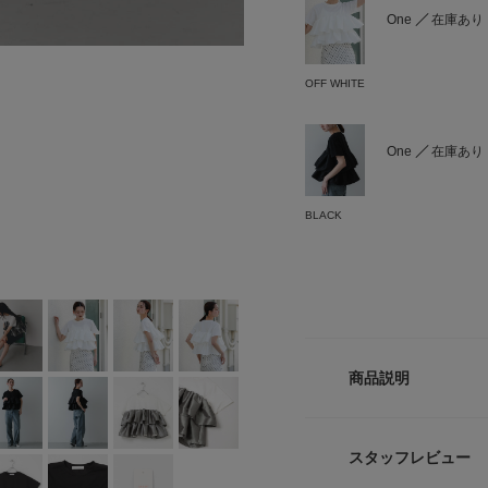
One
在庫あり
OFF WHITE
One
在庫あり
BLACK
商品説明
【視線を惹きつける
のスタイルアップ・
スタッフレビュー