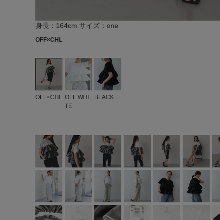
身長：164cm サイズ：one
OFF×CHL
OFF×CHL
OFF WHI
BLACK
TE