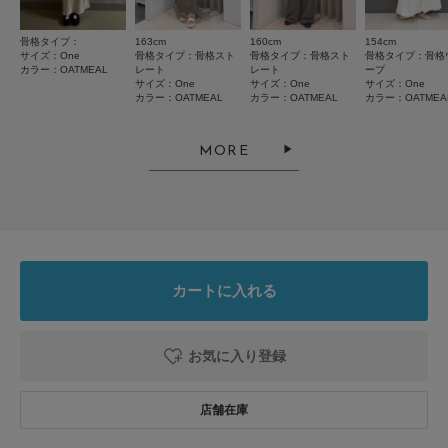
骨格タイプ：
163cm
160cm
154cm
サイズ：One
骨格タイプ：骨格スト
骨格タイプ：骨格スト
骨格タイプ：骨格
2026.8.6
カラー：OATMEAL
レート
レート
ーブ
サイズ：One
サイズ：One
サイズ：One
可愛い
カラー：OATMEAL
カラー：OATMEAL
カラー：OATMEA
色：YELLOW
/
サイズ：One
MORE
no name
年代:
20代
足のサイズ:
23.5cm
性別:
女性
身長:
156～160cm
体型:
ふつう
シーン
:プライベート
サイズ感
:ちょうど良い
使いやすさ
:やや良い
通気性があるので、夏でも涼しいです。
カートに入れる
袖が絶妙な長さで、二の腕が太く見えやすいのがちょっと難点です。
参考になった
0
Like!
0
お気に入り登録
2026.7.9