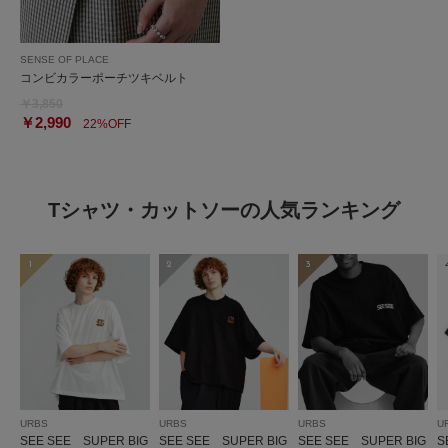
SENSE OF PLACE
コンビカラーポーチツキベルト
￥3,850
￥2,990
22%OFF
Tシャツ・カットソーの人気ランキング
1
2
3
URBS
URBS
URBS
U
SEE SEE SUPER BIG
SEE SEE SUPER BIG
SEE SEE SUPER BIG
S