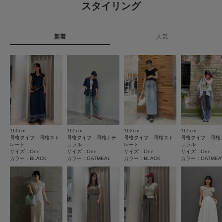
4.6
※商品の色味の目安は、商品単体の画像をご参照ください。
スタイリング
洗濯表記
洗濯機洗い可, ドライクリーニング
9
▼お気に入り登録のおすすめ▼
レビュー件数：
件
詳しい洗濯方法については、商品の品質表示タグを
お気に入り登録された商品は、マイページにて現在の価格情報や在庫状況の
ご覧ください
新着
人気
確認が可能です。
★
5
(5)
お買い物リストの管理にぜひご利用ください。
洗濯表示について
商品の取り扱いについて
★
4
(4)
素材感
★
3
(0)
カテゴリ
トップス
Tシャツ・カットソー
透け感 : ややあり(OATMEAL, YELLOW)
伸縮性 : あり
★
2
(0)
裏地 : なし
タイプ
WOMEN
光沢 : なし
★
1
(0)
ポケット : なし
160cm
165cm
162cm
165cm
とじる
サイズ感
骨格タイプ：骨格スト
骨格タイプ：骨格ナチ
骨格タイプ：骨格スト
骨格タイプ：骨格
とじる
レート
ュラル
レート
ュラル
小さい
大きい
サイズ：One
サイズ：One
サイズ：One
サイズ：One
カラー：BLACK
カラー：OATMEAL
カラー：BLACK
カラー：OATMEA
使いやすさ
悪い
良い
絞り込み
表示：新しい順