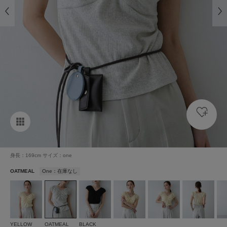
身長：169cm サイズ：one
OATMEAL
One：在庫なし
YELLOW
OATMEAL
BLACK