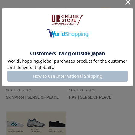
もっと見る
とじる
2026.04.28
2026.04.06
SENSE OF PLACE
SENSE OF PLACE
Skin Proof｜SENSE OF PLACE
HAY｜SENSE OF PLACE