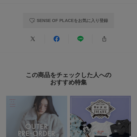
夏らしい
色：OATMEAL
/
サイズ：One
SENSE OF PLACEをお気に入り登録
no name
年代:
20代
性別:
女性
身長:
161～165cm
体型:
ふつう
シーン
:プライベート
サイズ感
:ちょうど良い
使いやすさ
:良い
とてもかわいいです。
少し二の腕が気になりますが、これは細く見えます！
胸元も開きすぎずちょうどいいです。
この商品をチェックした人への
おすすめ特集
参考になった
0
Like!
0
2026.7.4
一枚で華やか
色：BLACK
/
サイズ：One