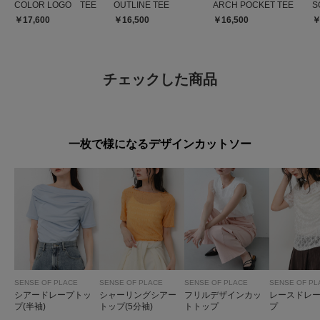
COLOR LOGO TEE
OUTLINE TEE
ARCH POCKET TEE
S
￥17,600
￥16,500
￥16,500
￥
チェックした商品
一枚で様になるデザインカットソー
SENSE OF PLACE
SENSE OF PLACE
SENSE OF PLACE
SENSE OF PL
シアードレープトッ
シャーリングシアー
フリルデザインカッ
レースドレ
プ(半袖)
トップ(5分袖)
トトップ
プ