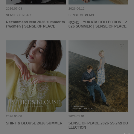
るととても映えます。
2026.07.03
2026.06.12
SENSE OF PLACE
SENSE OF PLACE
参考になった
0
Like!
0
Recommend Item 2026 summer fo
ゆかた YUKATA COLLECTION 2
r women｜SENSE OF PLACE
026 SUMMER｜SENSE OF PLACE
2026.6.22
絶妙イエロー
色：YELLOW
/
サイズ：One
KPN
性別:
女性
身長:
161～165cm
体型:
ふつう
薄い黄色なのがめちゃくちゃかわいい！形もかわいいし夏たくさん着れそ
う！
2026.05.08
2026.05.01
参考になった
0
Like!
0
SHIRT & BLOUSE 2026 SUMMER
SENSE OF PLACE 2026 SS 2nd CO
LLECTION