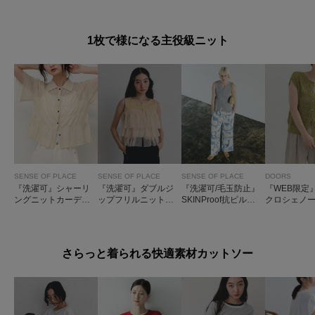
1枚で様になる主役級ニット
SENSE OF PLACE
SENSE OF PLACE
SENSE OF PLACE
DOORS
『洗濯可』シャーリ
『洗濯可』ダブルジ
『洗濯可/毛玉防止』
『WEB限定』
ングニットカーディ
ップフリルニットト
SKINProof抗ピルペ
クロシェノ
ガン(半袖)
ップ
プラムニットカーデ
ブニット
ィガン
さらっと着られる快適素材カットソー