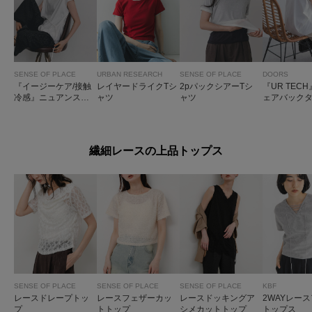
SENSE OF PLACE
URBAN RESEARCH
SENSE OF PLACE
DOORS
『イージーケア/接触
レイヤードライクTシ
2pパックシアーTシ
『UR TEC
冷感』ニュアンスコ
ャツ
ャツ
ェアバック
ードTシャツ
クーンプル
繊細レースの上品トップス
SENSE OF PLACE
SENSE OF PLACE
SENSE OF PLACE
KBF
レースドレープトッ
レースフェザーカッ
レースドッキングア
2WAYレー
プ
トトップ
シメカットトップ
トップス