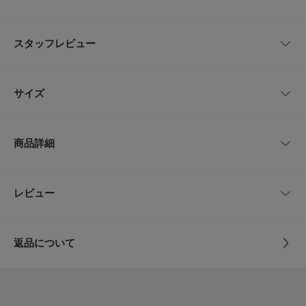
【軽やかに着映える。アイレットレースの洗練プルオーバー】
スタッフレビュー
・繊細なアイレットが入ったレース素材で、清涼感のある女性らしさを演出
・衿元と胸元に施されたたっぷりとしたギャザーが今季らしいアクセント
・高めの胸元切り替えにより、視線を上に集めてスタイルアップをサポート
レビューはありません。
サイズ
表情豊かなデザインが、日常のコーディネートを華やかに彩ります。デコル
テをきれいに見せる絶妙なネックラインは、夏の日差しに映えるヘルシーな
装いにぴったりです。デニムでカジュアルダウンしても、スカートでクリー
サイズ
肩幅
総丈
身幅
ンにまとめても、自分らしいバランスを楽しめます。
商品詳細
One
49cm
53.5cm
39cm
【2026 Spring/Summer】【26SS】
※この商品は、摩擦や汗、雨などの使用条件等により、色落ちや他の物への
品番
AA26230-2012119
レビュー
サイズガイド
とじる
色移りの可能性がございますのでご注意ください。
トルソーボディーサイズ
※ピリングができやすい素材を使用しています。発生したピリングは手でむ
サイズ
One
しり取ると毛羽立ちや糸切れなどの原因になりますので、小バサミなどを使
い元糸を傷つけないようにひとつひとつ取り除いてください。
とじる
返品について
※その他お取り扱いに関しましては、商品に付属のアテンションタグをご覧
素材
綿100%
ください。
レビュー
※商品画像は、光の当たり具合やパソコンなどの閲覧環境により、実際の色
原産国
中国
味と異なって見える場合がございます。予めご了承ください。