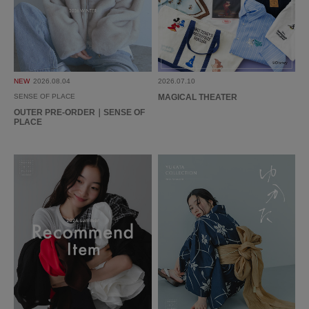
no name
薄手で着心地のよい素材なのにデザインがしっかり入ってるので一枚で華や
NEW
2026.08.04
2026.07.10
かになります。
SENSE OF PLACE
MAGICAL THEATER
OUTER PRE-ORDER｜SENSE OF
参考になった
0
Like!
0
PLACE
2026.7.3
大人っぽいブラック
色：BLACK
/
サイズ：One
no name
年代:
10代
性別:
女性
身長:
151～155cm
体型:
小柄
サイズ感
:ちょうど良い
使いやすさ
:良い
胸元のギャザーがかわいい！首元がすっきりしているためネックレスをつけ