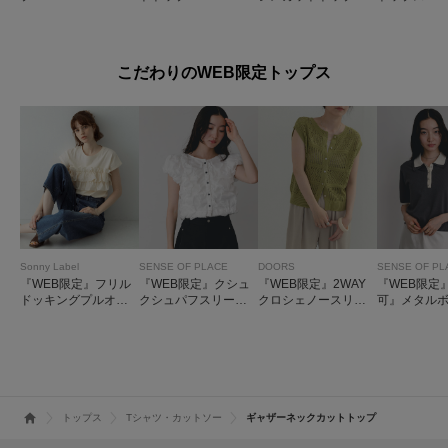
こだわりのWEB限定トップス
Sonny Label
SENSE OF PLACE
DOORS
SENSE OF PL
『WEB限定』フリル
『WEB限定』クシュ
『WEB限定』2WAY
『WEB限定
ドッキングプルオー
クシュパフスリーブ
クロシェノースリー
可』メタル
バー
トップス
ブニット
イショクニ
シャツ
トップス
Tシャツ・カットソー
ギャザーネックカットトップ